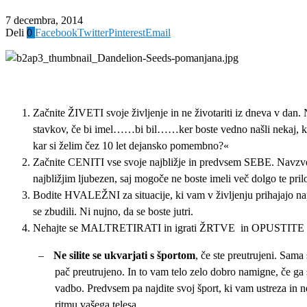
7 decembra, 2014
Deli
0
Facebook
Twitter
Pinterest
Email
Začnite ŽIVETI svoje življenje in ne životariti iz dneva v dan. N
stavkov, če bi imel……bi bil……ker boste vedno našli nekaj, kar 
kar si želim čez 10 let dejansko pomembno?«
Začnite CENITI vse svoje najbližje in predvsem SEBE. Navzven 
najbližjim ljubezen, saj mogoče ne boste imeli več dolgo te pril
Bodite HVALEŽNI za situacije, ki vam v življenju prihajajo napro
se zbudili. Ni nujno, da se boste jutri.
Nehajte se MALTRETIRATI in igrati ŽRTVE in OPUSTITE 3
–
Ne silite se ukvarjati s športom
, če ste preutrujeni. Sama 
pač preutrujeno. In to vam telo zelo dobro namigne, če ga se
vadbo. Predvsem pa najdite svoj šport, ki vam ustreza in ne
ritmu vašega telesa.