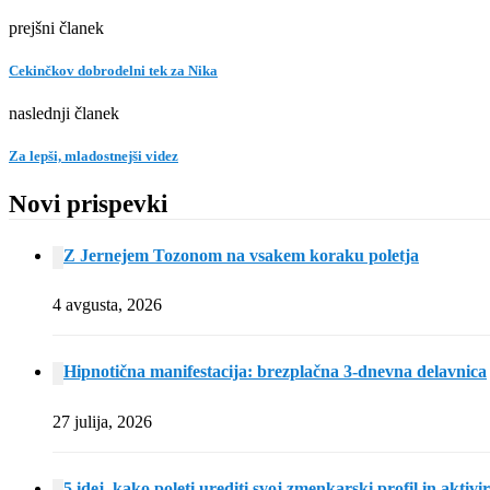
prejšni članek
Cekinčkov dobrodelni tek za Nika
naslednji članek
Za lepši, mladostnejši videz
Novi prispevki
Z Jernejem Tozonom na vsakem koraku poletja
4 avgusta, 2026
Hipnotična manifestacija: brezplačna 3-dnevna delavnica
27 julija, 2026
5 idej, kako poleti urediti svoj zmenkarski profil in aktivi