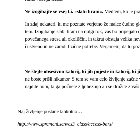
–
Ne izogibajte se vsej t.i. »slabi hrani«.
Medtem, ko je prav,
In zdaj nekateri, ki me poznate verjetno že malce čudno gl
tem. Izogibanje slabi hrani na dolgi rok, vas bo pripeljalo
povečanega stresa ali okoliščin, in takrat obstaja velika 
čustveno in ne zaradi fizične potrebe. Verjamem, da to pozn
–
Ne štejte obsesivno kalorij, ki jih pojeste in kalorij, ki 
ne boste prišli nikamor. S tem se vam celo življenje začne v
najdite hobi, ki ga počnete z ljubeznijo ali se družite z vaši
Naj življenje postane lahkotno…
http://www.spremeni.se/wcs3_class/access-bars/