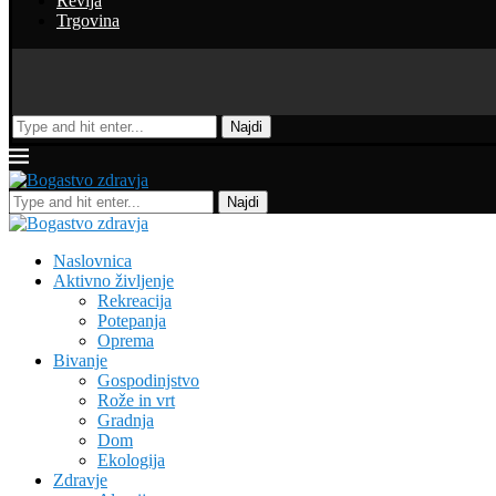
Revija
Trgovina
Najdi
Najdi
Naslovnica
Aktivno življenje
Rekreacija
Potepanja
Oprema
Bivanje
Gospodinjstvo
Rože in vrt
Gradnja
Dom
Ekologija
Zdravje