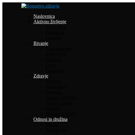
Naslovnica
Aktivno življenje
Rekreacija
Potepanja
Oprema
Bivanje
Gospodinjstvo
Rože in vrt
Gradnja
Dom
Ekologija
Zdravje
Alergije
Alternativa
Prehrana
Zdravo življenje
Zdrave novice
Recepti
Babičin kotiček
Odnosi in družina
Otroci
Psihologija