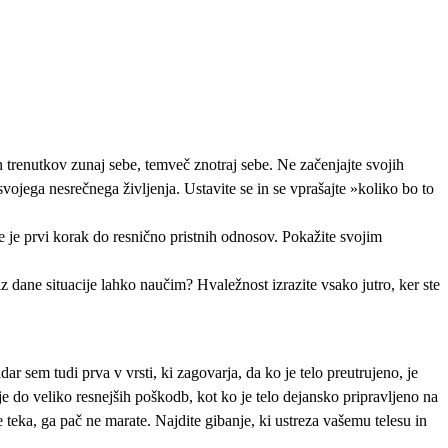
ih trenutkov zunaj sebe, temveč znotraj sebe. Ne začenjajte svojih
jega nesrečnega življenja. Ustavite se in se vprašajte »koliko bo to
 je prvi korak do resnično pristnih odnosov. Pokažite svojim
iz dane situacije lahko naučim? Hvaležnost izrazite vsako jutro, ker ste
dar sem tudi prva v vrsti, ki zagovarja, da ko je telo preutrujeno, je
eje do veliko resnejših poškodb, kot ko je telo dejansko pripravljeno na
e teka, ga pač ne marate. Najdite gibanje, ki ustreza vašemu telesu in