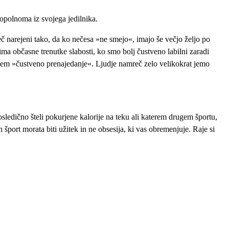
 popolnoma iz svojega jedilnika.
eč narejeni tako, da ko nečesa »ne smejo«, imajo še večjo željo po
 ima občasne trenutke slabosti, ko smo bolj čustveno labilni zaradi
rečem »čustveno prenajedanje«. Ljudje namreč zelo velikokrat jemo
 posledično šteli pokurjene kalorije na teku ali katerem drugem športu,
 šport morata biti užitek in ne obsesija, ki vas obremenjuje. Raje si