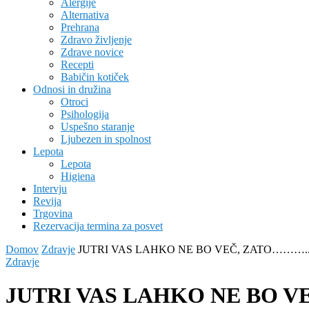
Alergije
Alternativa
Prehrana
Zdravo življenje
Zdrave novice
Recepti
Babičin kotiček
Odnosi in družina
Otroci
Psihologija
Uspešno staranje
Ljubezen in spolnost
Lepota
Lepota
Higiena
Intervju
Revija
Trgovina
Rezervacija termina za posvet
Domov
Zdravje
JUTRI VAS LAHKO NE BO VEČ, ZATO……….
Zdravje
JUTRI VAS LAHKO NE BO V