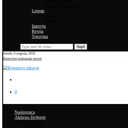
Uspešno staranje
Ljubezen in spolnost
Lepota
Lepota
Higiena
Intervju
Revija
Trgovina
Najdi
četrtek, 6 avgusta, 2026
Rezerviraj prehranski posvet
0
Naslovnica
Aktivno življenje
Rekreacija
Potepanja