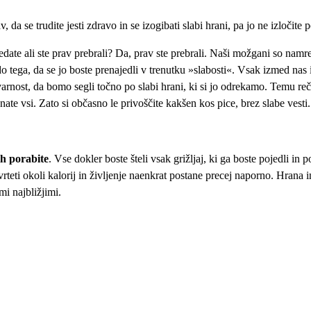
 da se trudite jesti zdravo in se izogibati slabi hrani, pa jo ne izločite
edate ali ste prav prebrali? Da, prav ste prebrali. Naši možgani so namr
 do tega, da se jo boste prenajedli v trenutku »slabosti«. Vsak izmed nas
nevarnost, da bomo segli točno po slabi hrani, ki si jo odrekamo. Temu 
ate vsi. Zato si občasno le privoščite kakšen kos pice, brez slabe vesti.
jih porabite
. Vse dokler boste šteli vsak grižljaj, ki ga boste pojedli in
rteti okoli kalorij in življenje naenkrat postane precej naporno. Hrana in
mi najbližjimi.