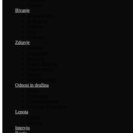
Oprema
Bivanje
Gospodinjstvo
Rože in vrt
Gradnja
Dom
Ekologija
Zdravje
Alergije
Alternativa
Prehrana
Zdravo življenje
Zdrave novice
Recepti
Babičin kotiček
Odnosi in družina
Otroci
Psihologija
Uspešno staranje
Ljubezen in spolnost
Lepota
Lepota
Higiena
Intervju