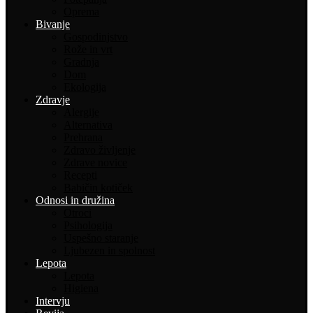
Oprema
Bivanje
Gospodinjstvo
Rože in vrt
Gradnja
Dom
Ekologija
Zdravje
Alergije
Alternativa
Prehrana
Zdravo življenje
Zdrave novice
Recepti
Babičin kotiček
Odnosi in družina
Otroci
Psihologija
Uspešno staranje
Ljubezen in spolnost
Lepota
Lepota
Higiena
Intervju