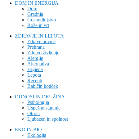
DOM IN ENERGIJA
Dom
Gradnja
Gospodinjstvo
Rože in vrt
ZDRAVJE IN LEPOTA
Zdrave novice
Prehrana
Zdravo življenje
Alergije
Alternativa
Higiena
Lepota
Recepti
Babičin kotiček
ODNOSI IN DRUŽINA
Psihologija
Uspešno staranje
Otroci
Ljubezen in spolnost
EKO IN BIO
Ekologija