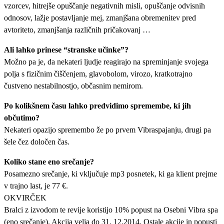
vzorcev, hitrejše opuščanje negativnih misli, opuščanje odvisnih
odnosov, lažje postavljanje mej, zmanjšana obremenitev pred
avtoriteto, zmanjšanja različnih pričakovanj …
Ali lahko prinese “stranske učinke”?
Možno pa je, da nekateri ljudje reagirajo na spreminjanje svojega
polja s fizičnim čiščenjem, glavobolom, virozo, kratkotrajno
čustveno nestabilnostjo, občasnim nemirom.
Po kolikšnem času lahko predvidimo spremembe, ki jih
občutimo?
Nekateri opazijo spremembo že po prvem Vibraspajanju, drugi pa
šele čez določen čas.
Koliko stane eno srečanje?
Posamezno srečanje, ki vključuje mp3 posnetek, ki ga klient prejme
v trajno last, je 77 €.
OKVIRČEK
Bralci z izvodom te revije koristijo 10% popust na Osebni Vibra spa
(eno srečanje). Akcija velja do 31. 12.2014. Ostale akcije in popusti