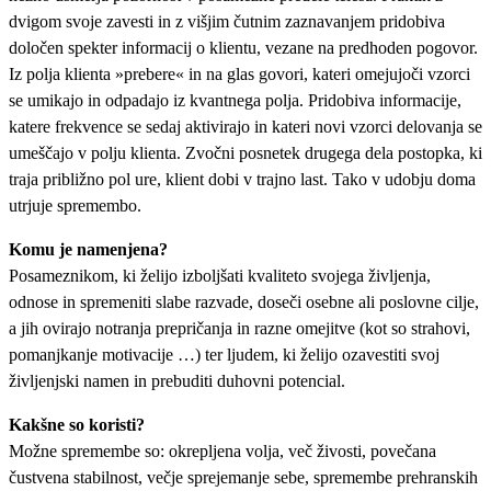
dvigom svoje zavesti in z višjim čutnim zaznavanjem pridobiva
določen spekter informacij o klientu, vezane na predhoden pogovor.
Iz polja klienta »prebere« in na glas govori, kateri omejujoči vzorci
se umikajo in odpadajo iz kvantnega polja. Pridobiva informacije,
katere frekvence se sedaj aktivirajo in kateri novi vzorci delovanja se
umeščajo v polju klienta. Zvočni posnetek drugega dela postopka, ki
traja približno pol ure, klient dobi v trajno last. Tako v udobju doma
utrjuje spremembo.
Komu je namenjena?
Posameznikom, ki želijo izboljšati kvaliteto svojega življenja,
odnose in spremeniti slabe razvade, doseči osebne ali poslovne cilje,
a jih ovirajo notranja prepričanja in razne omejitve (kot so strahovi,
pomanjkanje motivacije …) ter ljudem, ki želijo ozavestiti svoj
življenjski namen in prebuditi duhovni potencial.
Kakšne so koristi?
Možne spremembe so: okrepljena volja, več živosti, povečana
čustvena stabilnost, večje sprejemanje sebe, spremembe prehranskih