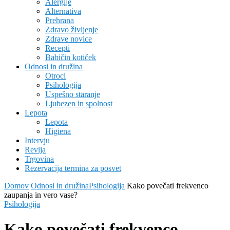
Alergije
Alternativa
Prehrana
Zdravo življenje
Zdrave novice
Recepti
Babičin kotiček
Odnosi in družina
Otroci
Psihologija
Uspešno staranje
Ljubezen in spolnost
Lepota
Lepota
Higiena
Intervju
Revija
Trgovina
Rezervacija termina za posvet
Domov
Odnosi in družina
Psihologija
Kako povečati frekvenco
zaupanja in vero vase?
Psihologija
Kako povečati frekvenco