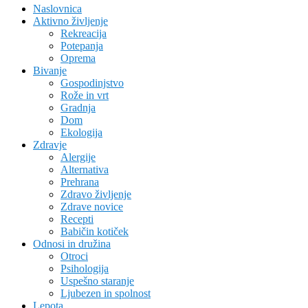
Naslovnica
Aktivno življenje
Rekreacija
Potepanja
Oprema
Bivanje
Gospodinjstvo
Rože in vrt
Gradnja
Dom
Ekologija
Zdravje
Alergije
Alternativa
Prehrana
Zdravo življenje
Zdrave novice
Recepti
Babičin kotiček
Odnosi in družina
Otroci
Psihologija
Uspešno staranje
Ljubezen in spolnost
Lepota