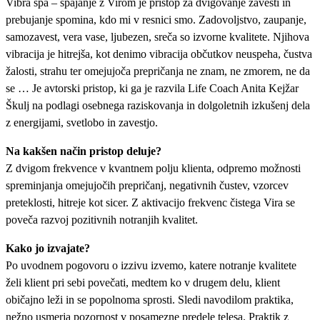
Vibra spa – spajanje z Virom je pristop za dvigovanje zavesti in
prebujanje spomina, kdo mi v resnici smo. Zadovoljstvo, zaupanje,
samozavest, vera vase, ljubezen, sreča so izvorne kvalitete. Njihova
vibracija je hitrejša, kot denimo vibracija občutkov neuspeha, čustva
žalosti, strahu ter omejujoča prepričanja ne znam, ne zmorem, ne da
se … Je avtorski pristop, ki ga je razvila Life Coach Anita Kejžar
Škulj na podlagi osebnega raziskovanja in dolgoletnih izkušenj dela
z energijami, svetlobo in zavestjo.
Na kakšen način pristop deluje?
Z dvigom frekvence v kvantnem polju klienta, odpremo možnosti
spreminjanja omejujočih prepričanj, negativnih čustev, vzorcev
preteklosti, hitreje kot sicer. Z aktivacijo frekvenc čistega Vira se
poveča razvoj pozitivnih notranjih kvalitet.
Kako jo izvajate?
Po uvodnem pogovoru o izzivu izvemo, katere notranje kvalitete
želi klient pri sebi povečati, medtem ko v drugem delu, klient
običajno leži in se popolnoma sprosti. Sledi navodilom praktika,
nežno usmerja pozornost v posamezne predele telesa. Praktik z