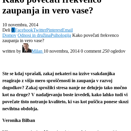
zaupanja in vero vase?
10 novembra, 2014
Deli
0
Facebook
Twitter
Pinterest
Email
Domov
Odnosi in družina
Psihologija
Kako povečati frekvenco
zaupanja in vero vase?
written by
Milan
10 novembra, 2014
0 comment
250
ogledov
Ste se kdaj vprašali, zakaj nekateri na izzive vsakdanjika
reagirajo z višjo mero sproščenosti in zaupanja v razvoj
dogodkov? Zakaj sprožilci stresa nanje ne delujejo tako močno
kot na druge? V nadaljevanju boste izvedeli, kako lahko tudi vi
povečate tisto notranjo kvaliteto, ki vas kot puščica ponese skozi
nevihtna obdobja.
Veronika Bilban