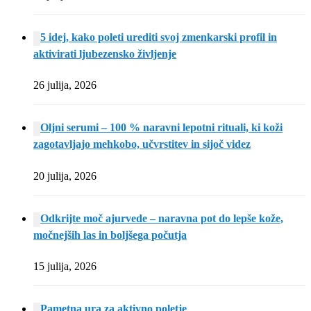
5 idej, kako poleti urediti svoj zmenkarski profil in
aktivirati ljubezensko življenje
26 julija, 2026
Oljni serumi – 100 % naravni lepotni rituali, ki koži
zagotavljajo mehkobo, učvrstitev in sijoč videz
20 julija, 2026
Odkrijte moč ajurvede – naravna pot do lepše kože,
močnejših las in boljšega počutja
15 julija, 2026
Pametna ura za aktivno poletje