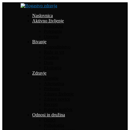
Naslovnica
Aktivno življenje
Rekreacija
Potepanja
Oprema
Bivanje
Gospodinjstvo
Rože in vrt
Gradnja
Dom
Ekologija
Zdravje
Alergije
Alternativa
Prehrana
Zdravo življenje
Zdrave novice
Recepti
Babičin kotiček
Odnosi in družina
Otroci
Psihologija