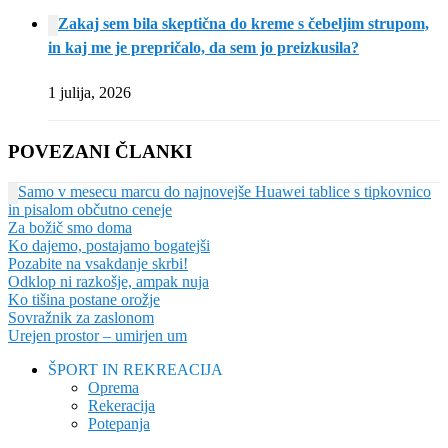
Zakaj sem bila skeptična do kreme s čebeljim strupom,
in kaj me je prepričalo, da sem jo preizkusila?
1 julija, 2026
POVEZANI ČLANKI
Samo v mesecu marcu do najnovejše Huawei tablice s tipkovnico
in pisalom občutno ceneje
Za božič smo doma
Ko dajemo, postajamo bogatejši
Pozabite na vsakdanje skrbi!
Odklop ni razkošje, ampak nuja
Ko tišina postane orožje
Sovražnik za zaslonom
Urejen prostor – umirjen um
ŠPORT IN REKREACIJA
Oprema
Rekeracija
Potepanja