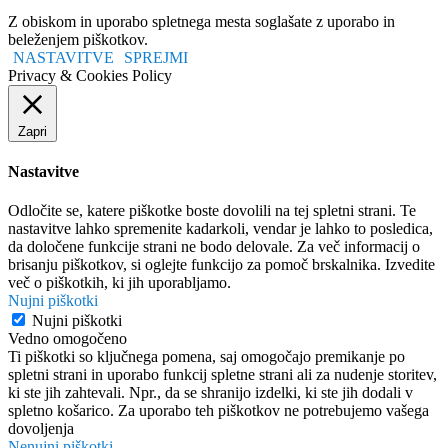
Z obiskom in uporabo spletnega mesta soglašate z uporabo in
beleženjem piškotkov.
NASTAVITVE
SPREJMI
Privacy & Cookies Policy
Zapri
Nastavitve
Odločite se, katere piškotke boste dovolili na tej spletni strani. Te
nastavitve lahko spremenite kadarkoli, vendar je lahko to posledica,
da določene funkcije strani ne bodo delovale. Za več informacij o
brisanju piškotkov, si oglejte funkcijo za pomoč brskalnika. Izvedite
več o piškotkih, ki jih uporabljamo.
Nujni piškotki
Nujni piškotki
Vedno omogočeno
Ti piškotki so ključnega pomena, saj omogočajo premikanje po
spletni strani in uporabo funkcij spletne strani ali za nudenje storitev,
ki ste jih zahtevali. Npr., da se shranijo izdelki, ki ste jih dodali v
spletno košarico. Za uporabo teh piškotkov ne potrebujemo vašega
dovoljenja
Nenujni piškotki