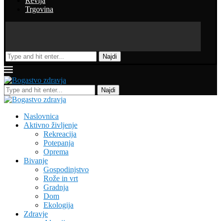
Revija
Trgovina
Najdi
Najdi
Naslovnica
Aktivno življenje
Rekreacija
Potepanja
Oprema
Bivanje
Gospodinjstvo
Rože in vrt
Gradnja
Dom
Ekologija
Zdravje