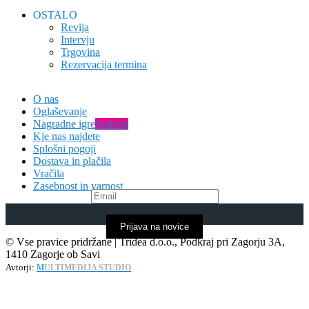
OSTALO
Revija
Intervju
Trgovina
Rezervacija termina
O nas
Oglaševanje
Nagradne igre
Sodeluj
Kje nas najdete
Splošni pogoji
Dostava in plačila
Vračila
Zasebnost in varnost
Prijava na novice
© Vse pravice pridržane | Tridea d.o.o., Podkraj pri Zagorju 3A,
1410 Zagorje ob Savi
Avtorji:
M
ULTIMEDIJA STUDIO