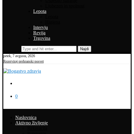
Uspešno staranje
Ljubezen in spolnost
Lepota
Lepota
Higiena
Intervju
Revija
Trgovina
Najdi
petek, 7 avgusta, 2026
Rezerviraj prehranski posvet
0
Naslovnica
Aktivno življenje
Rekreacija
Potepanja