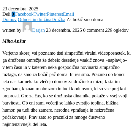
23 decembra, 2025
Deli
0
Facebook
Twitter
Pinterest
Email
Domov
Odnosi in družina
Družba
Za božič smo doma
written by
Darjan
23 decembra, 2025
0 comment
229
ogledov
Miha Anžur
Verjetno skoraj vsi poznamo tisti simpatični viralni videoposnetek, ki
ga družbena omrežja že debelo desetletje vsakič znova »naplavijo«
v tem času in v katerem neka gospodična novinarki simpatično
razlaga, da smo za božič pač doma. In res smo. Prazniki ob koncu
leta nas kar nekako vlečejo domov za družinsko mizo, k starim
zgodbam, k znanim obrazom in tudi k odnosom, ki so vse prej kot
preprosti. Gre za čas, ko se družinska dinamika pokaže v vsej svoji
barvitosti. Ob eni sami večerji se lahko zvrstijo toplina, bližina,
humor, pa tudi tihe zamere, nerodna vprašanja in neizrečena
pričakovanja. Prav zato so prazniki za mnoge čustveno
najintenzivnejši del leta.