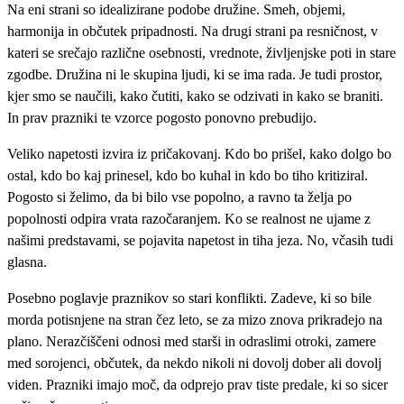
Na eni strani so idealizirane podobe družine. Smeh, objemi,
harmonija in občutek pripadnosti. Na drugi strani pa resničnost, v
kateri se srečajo različne osebnosti, vrednote, življenjske poti in stare
zgodbe. Družina ni le skupina ljudi, ki se ima rada. Je tudi prostor,
kjer smo se naučili, kako čutiti, kako se odzivati in kako se braniti.
In prav prazniki te vzorce pogosto ponovno prebudijo.
Veliko napetosti izvira iz pričakovanj. Kdo bo prišel, kako dolgo bo
ostal, kdo bo kaj prinesel, kdo bo kuhal in kdo bo tiho kritiziral.
Pogosto si želimo, da bi bilo vse popolno, a ravno ta želja po
popolnosti odpira vrata razočaranjem. Ko se realnost ne ujame z
našimi predstavami, se pojavita napetost in tiha jeza. No, včasih tudi
glasna.
Posebno poglavje praznikov so stari konflikti. Zadeve, ki so bile
morda potisnjene na stran čez leto, se za mizo znova prikradejo na
plano. Nerazčiščeni odnosi med starši in odraslimi otroki, zamere
med sorojenci, občutek, da nekdo nikoli ni dovolj dober ali dovolj
viden. Prazniki imajo moč, da odprejo prav tiste predale, ki so sicer