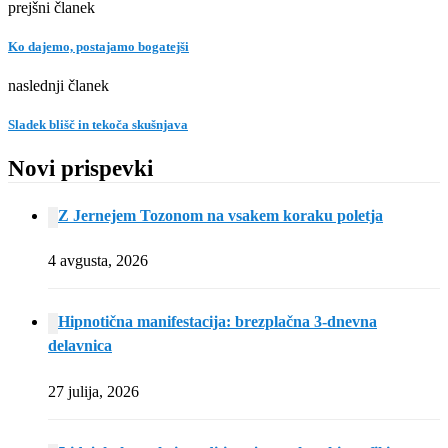
prejšni članek
Ko dajemo, postajamo bogatejši
naslednji članek
Sladek blišč in tekoča skušnjava
Novi prispevki
Z Jernejem Tozonom na vsakem koraku poletja
4 avgusta, 2026
Hipnotična manifestacija: brezplačna 3-dnevna
delavnica
27 julija, 2026