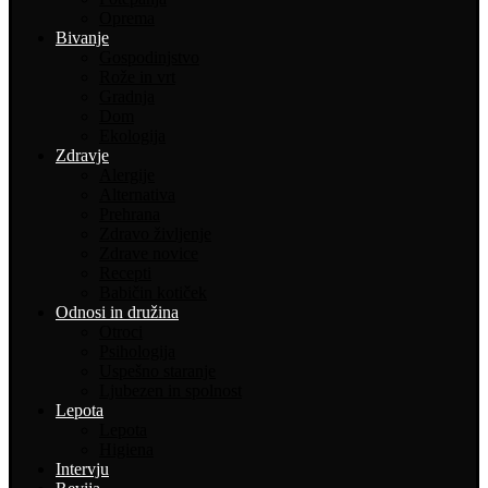
Oprema
Bivanje
Gospodinjstvo
Rože in vrt
Gradnja
Dom
Ekologija
Zdravje
Alergije
Alternativa
Prehrana
Zdravo življenje
Zdrave novice
Recepti
Babičin kotiček
Odnosi in družina
Otroci
Psihologija
Uspešno staranje
Ljubezen in spolnost
Lepota
Lepota
Higiena
Intervju