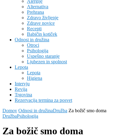
Alergije
Alternativa
Prehrana
Zdravo življenje
Zdrave novice
Recepti
Babičin kotiček
Odnosi in družina
Otroci
Psihologija
Uspešno staranje
Ljubezen in spolnost
Lepota
Lepota
Higiena
Intervju
Revija
Trgovina
Rezervacija termina za posvet
Domov
Odnosi in družina
Družba
Za božič smo doma
Družba
Psihologija
Za božič smo doma