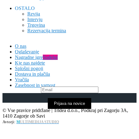
OSTALO
Revija
Intervju
Trgovina
Rezervacija termina
O nas
Oglaševanje
Nagradne igre
Sodeluj
Kje nas najdete
Splošni pogoji
Dostava in plačila
Vračila
Zasebnost in varnost
Prijava na novice
© Vse pravice pridržane | Tridea d.o.o., Podkraj pri Zagorju 3A,
1410 Zagorje ob Savi
Avtorji:
M
ULTIMEDIJA STUDIO