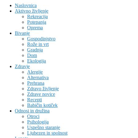
Naslovnica
Aktivno življenje
Rekreacija
Potepanja
Oprema
Bivanje
Gospodinjstvo
Rože in vrt
Gradnja
Dom
Ekologija
Zdravje
Alergije
Alternativa
Prehrana
Zdravo življenje
Zdrave novice
Recepti
Babičin kotiček
Odnosi in družina
Otroci
Psihologija
Uspešno staranje
Ljubezen in spolnost