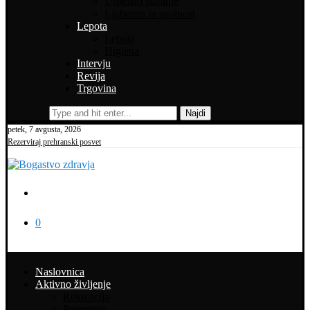
Uspešno staranje
Ljubezen in spolnost
Lepota
Lepota
Higiena
Intervju
Revija
Trgovina
Najdi
petek, 7 avgusta, 2026
Rezerviraj prehranski posvet
0
Naslovnica
Aktivno življenje
Rekreacija
Potepanja