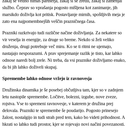
zakaj še vedno nimaš partnerja, zakaj si se zredil, zakaj si zamenjal
službo. Čeprav so vprašanja pogosto mišljena kot zanimanje, jih
marsikdo doživlja kot pritisk. Postavljanje mirnih, spoštljivih meja je
zato ena najpomembnejših veščin prazničnega časa.
Prazniki razkrivajo tudi različne načine doživljanja. Za nekatere so
vir veselja in energije, za druge so breme. Nekdo si želi veliko
druženja, drugi potrebuje več miru. Ko se ti ritmi ne ujemajo,
nastajajo nesporazumi. A prav sprejemanje razlik je tisto, kar lahko
odnose naredi bolj zrele. Ni treba, da vsi praznike doživljamo enako,
da bi jih lahko doživeli skupaj.
Spremembe lahko odnose vržejo iz ravnovesja
Družinska dinamika je še posebej občutljiva tam, kjer so v zadnjem
letu nastopile spremembe. Ločitve, bolezni, izgube, nove zveze,
rojstva. Vse to spremeni ravnovesje, v katerem je družina prej
delovala. Prazniki te spremembe še poudarijo. Pogosto prinesejo
žalost, nostalgijo in tudi strah pred tem, kako bo videti prihodnost. A
hkrati so lahko tudi prostor, kjer se rojevajo novi načini povezanosti.