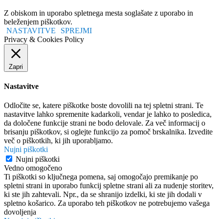
Z obiskom in uporabo spletnega mesta soglašate z uporabo in
beleženjem piškotkov.
NASTAVITVE
SPREJMI
Privacy & Cookies Policy
Zapri
Nastavitve
Odločite se, katere piškotke boste dovolili na tej spletni strani. Te
nastavitve lahko spremenite kadarkoli, vendar je lahko to posledica,
da določene funkcije strani ne bodo delovale. Za več informacij o
brisanju piškotkov, si oglejte funkcijo za pomoč brskalnika. Izvedite
več o piškotkih, ki jih uporabljamo.
Nujni piškotki
Nujni piškotki
Vedno omogočeno
Ti piškotki so ključnega pomena, saj omogočajo premikanje po
spletni strani in uporabo funkcij spletne strani ali za nudenje storitev,
ki ste jih zahtevali. Npr., da se shranijo izdelki, ki ste jih dodali v
spletno košarico. Za uporabo teh piškotkov ne potrebujemo vašega
dovoljenja