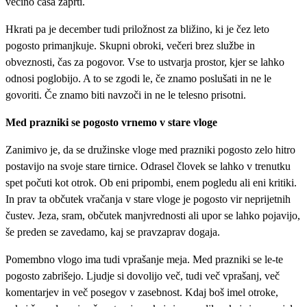
večino časa zaprti.
Hkrati pa je december tudi priložnost za bližino, ki je čez leto
pogosto primanjkuje. Skupni obroki, večeri brez službe in
obveznosti, čas za pogovor. Vse to ustvarja prostor, kjer se lahko
odnosi poglobijo. A to se zgodi le, če znamo poslušati in ne le
govoriti. Če znamo biti navzoči in ne le telesno prisotni.
Med prazniki se pogosto vrnemo v stare vloge
Zanimivo je, da se družinske vloge med prazniki pogosto zelo hitro
postavijo na svoje stare tirnice. Odrasel človek se lahko v trenutku
spet počuti kot otrok. Ob eni pripombi, enem pogledu ali eni kritiki.
In prav ta občutek vračanja v stare vloge je pogosto vir neprijetnih
čustev. Jeza, sram, občutek manjvrednosti ali upor se lahko pojavijo,
še preden se zavedamo, kaj se pravzaprav dogaja.
Pomembno vlogo ima tudi vprašanje meja. Med prazniki se le-te
pogosto zabrišejo. Ljudje si dovolijo več, tudi več vprašanj, več
komentarjev in več posegov v zasebnost. Kdaj boš imel otroke,