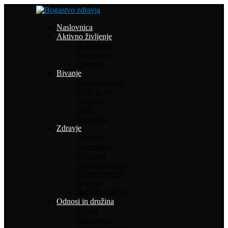
Naslovnica
Aktivno življenje
Rekreacija
Potepanja
Oprema
Bivanje
Gospodinjstvo
Rože in vrt
Gradnja
Dom
Ekologija
Zdravje
Alergije
Alternativa
Prehrana
Zdravo življenje
Zdrave novice
Recepti
Babičin kotiček
Odnosi in družina
Otroci
Psihologija