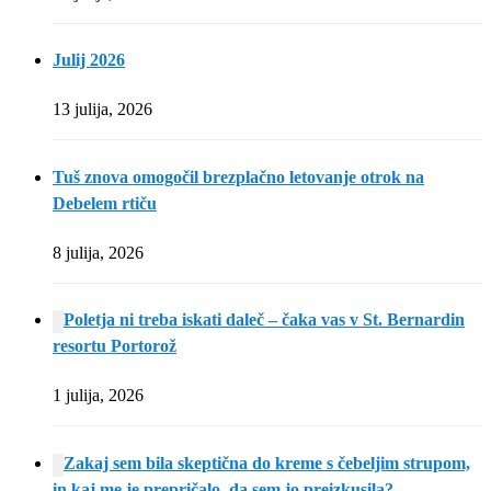
Julij 2026
13 julija, 2026
Tuš znova omogočil brezplačno letovanje otrok na
Debelem rtiču
8 julija, 2026
Poletja ni treba iskati daleč – čaka vas v St. Bernardin
resortu Portorož
1 julija, 2026
Zakaj sem bila skeptična do kreme s čebeljim strupom,
in kaj me je prepričalo, da sem jo preizkusila?