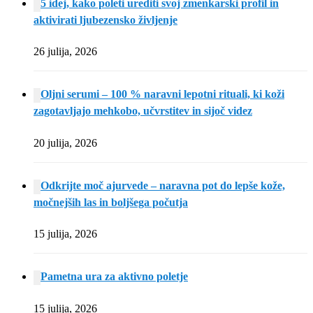
5 idej, kako poleti urediti svoj zmenkarski profil in
aktivirati ljubezensko življenje
26 julija, 2026
Oljni serumi – 100 % naravni lepotni rituali, ki koži
zagotavljajo mehkobo, učvrstitev in sijoč videz
20 julija, 2026
Odkrijte moč ajurvede – naravna pot do lepše kože,
močnejših las in boljšega počutja
15 julija, 2026
Pametna ura za aktivno poletje
15 julija, 2026