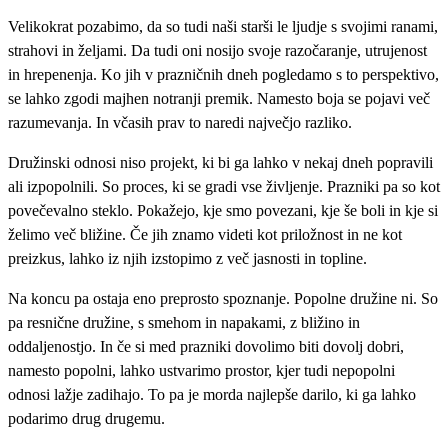
Velikokrat pozabimo, da so tudi naši starši le ljudje s svojimi ranami,
strahovi in željami. Da tudi oni nosijo svoje razočaranje, utrujenost
in hrepenenja. Ko jih v prazničnih dneh pogledamo s to perspektivo,
se lahko zgodi majhen notranji premik. Namesto boja se pojavi več
razumevanja. In včasih prav to naredi največjo razliko.
Družinski odnosi niso projekt, ki bi ga lahko v nekaj dneh popravili
ali izpopolnili. So proces, ki se gradi vse življenje. Prazniki pa so kot
povečevalno steklo. Pokažejo, kje smo povezani, kje še boli in kje si
želimo več bližine. Če jih znamo videti kot priložnost in ne kot
preizkus, lahko iz njih izstopimo z več jasnosti in topline.
Na koncu pa ostaja eno preprosto spoznanje. Popolne družine ni. So
pa resnične družine, s smehom in napakami, z bližino in
oddaljenostjo. In če si med prazniki dovolimo biti dovolj dobri,
namesto popolni, lahko ustvarimo prostor, kjer tudi nepopolni
odnosi lažje zadihajo. To pa je morda najlepše darilo, ki ga lahko
podarimo drug drugemu.