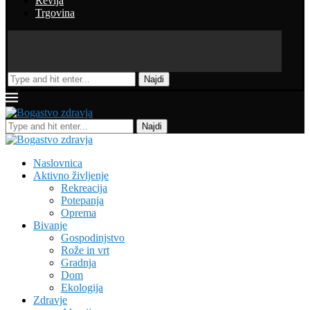
Revija
Trgovina
Najdi
Najdi
Naslovnica
Aktivno življenje
Rekreacija
Potepanja
Oprema
Bivanje
Gospodinjstvo
Rože in vrt
Gradnja
Dom
Ekologija
Zdravje