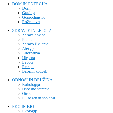
DOM IN ENERGIJA
Dom
Gradnja
Gospodinjstvo
Rože in vrt
ZDRAVJE IN LEPOTA
Zdrave novice
Prehrana
Zdravo življenje
Alergije
Alternativa
Higiena
Lepota
Recepti
Babičin kotiček
ODNOSI IN DRUŽINA
Psihologija
Uspešno staranje
Otroci
Ljubezen in spolnost
EKO IN BIO
Ekologija