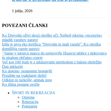
1 julija, 2026
POVEZANI ČLANKI
Ko Drevolin oživi skozi otroške oči: Najbolj iskrena »recenzija«
mladih varuhov narave
Izšla je prva eko knjižica “Drevolin in mali varuhi”: Ko otroška
domišljija varuje naravo
Samo v mesecu marcu do najnovejše Huawei tablice s tipkovnico
in pisalom občutno ceneje
Več kot 100 ljudi je z inkluzivnim sprehodom z baloni obeležilo
Dan inkluzije
Ko dajemo, postajamo bogatejši
Pozabite na vsakdanje skrbi!
Odklop ni razkošje, ampak nuja
Ko tišina postane orožje
ŠPORT IN REKREACIJA
Oprema
Rekeracija
Potepanja