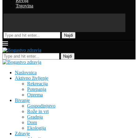
Revija
Trgovina
Najdi
Najdi
Naslovnica
Aktivno življenje
Rekreacija
Potepanja
Oprema
Bivanje
Gospodinjstvo
Rože in vrt
Gradnja
Dom
Ekologija
Zdravje