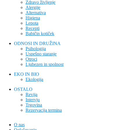
Zdravo življenje
Alergije
Alternativa
Higiena
Lepota
Recepti
Babičin kotiček
ODNOSI IN DRUŽINA
Psihologija
Uspešno staranje
Otroci
Ljubezen in spolnost
EKO IN BIO
Ekologija
OSTALO
Revija
Intervju
Trgovina
Rezervacija termina
O nas
Oglaševanje