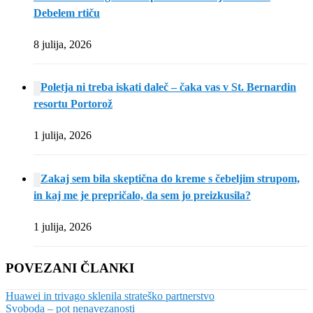
Debelem rtiču
8 julija, 2026
Poletja ni treba iskati daleč – čaka vas v St. Bernardin
resortu Portorož
1 julija, 2026
Zakaj sem bila skeptična do kreme s čebeljim strupom,
in kaj me je prepričalo, da sem jo preizkusila?
1 julija, 2026
POVEZANI ČLANKI
Huawei in trivago sklenila strateško partnerstvo
Svoboda – pot nenavezanosti