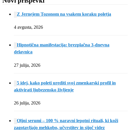
Novi prispevki
Z Jernejem Tozonom na vsakem koraku poletja
4 avgusta, 2026
Hipnotična manifestacija: brezplačna 3-dnevna
delavnica
27 julija, 2026
5 idej, kako poleti urediti svoj zmenkarski profil in
aktivirati ljubezensko življenje
26 julija, 2026
Oljni serumi – 100 % naravni lepotni rituali, ki koži
zagotavljajo mehkobo, učvrstitev in sijoč videz