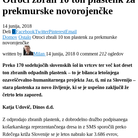
prekmurske novorojenčke
14 junija, 2018
Deli
0
Facebook
Twitter
Pinterest
Email
Domov
Ostalo
Otroci zbrali 10 ton plastenk za prekmurske
novorojenčke
written by
Milan
14 junija, 2018
0 comment
212
ogledov
Preko 170 sodelujočih slovenskih šol in vrtcev ter več kot deset
ton zbranih odpadnih plastenk – to je bilanca letošnjega
ozaveščevalno-humanitarnega projekta Jaz, ti, mi za Slovenijo –
stara plastenka za novo življenje, ki se je uspešno zaključil že
četrto leto zapored.
Katja Udovič, Dinos d.d.
Z odprodajo zbranih plastenk, z dobrodelno dražbo podpisanega
košarkarskega reprezentančnega dresa in z SMS sporočili preko
Rdečega križa Slovenije se je letos nabralo kar 3.686 evrov,