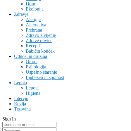
Dom
Ekologija
Zdravje
Alergije
Alternativa
Prehrana
Zdravo življenje
Zdrave novice
Recepti
Babičin kotiček
Odnosi in družina
Otroci
Psihologija
Uspešno staranje
Ljubezen in spolnost
Lepota
Lepota
Higiena
Intervju
Revija
Trgovina
Sign In