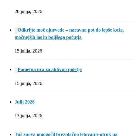
20 julija, 2026
Odkrijte moč ajurvede – naravna pot do lepše kože,
močnejših las in boljšega počutja
15 julija, 2026
Pametna ura za aktivno poletje
15 julija, 2026
Julij 2026
13 julija, 2026
Tuš znova omogočil brezplačno letovanje otrok na