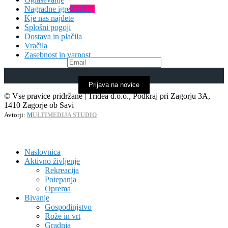
Nagradne igre
Sodeluj
Kje nas najdete
Splošni pogoji
Dostava in plačila
Vračila
Zasebnost in varnost
Prijava na novice
© Vse pravice pridržane | Tridea d.o.o., Podkraj pri Zagorju 3A,
1410 Zagorje ob Savi
Avtorji:
M
ULTIMEDIJA STUDIO
Naslovnica
Aktivno življenje
Rekreacija
Potepanja
Oprema
Bivanje
Gospodinjstvo
Rože in vrt
Gradnja