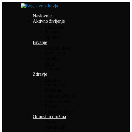
Naslovnica
Aktivno življenje
Rekreacija
Potepanja
Oprema
Bivanje
Gospodinjstvo
Rože in vrt
Gradnja
Dom
Ekologija
Zdravje
Alergije
Alternativa
Prehrana
Zdravo življenje
Zdrave novice
Recepti
Babičin kotiček
Odnosi in družina
Otroci
Psihologija