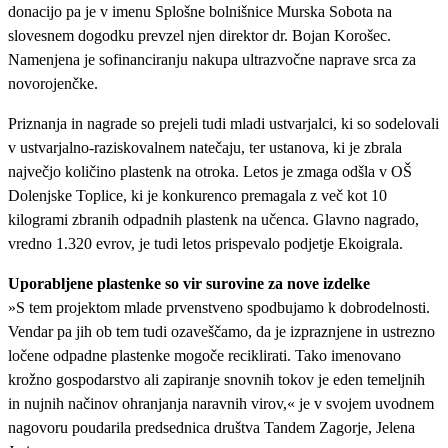
donacijo pa je v imenu Splošne bolnišnice Murska Sobota na
slovesnem dogodku prevzel njen direktor dr. Bojan Korošec.
Namenjena je sofinanciranju nakupa ultrazvočne naprave srca za
novorojenčke.
Priznanja in nagrade so prejeli tudi mladi ustvarjalci, ki so sodelovali
v ustvarjalno-raziskovalnem natečaju, ter ustanova, ki je zbrala
največjo količino plastenk na otroka. Letos je zmaga odšla v OŠ
Dolenjske Toplice, ki je konkurenco premagala z več kot 10
kilogrami zbranih odpadnih plastenk na učenca. Glavno nagrado,
vredno 1.320 evrov, je tudi letos prispevalo podjetje Ekoigrala.
Uporabljene plastenke so vir surovine za nove izdelke
»S tem projektom mlade prvenstveno spodbujamo k dobrodelnosti.
Vendar pa jih ob tem tudi ozaveščamo, da je izpraznjene in ustrezno
ločene odpadne plastenke mogoče reciklirati. Tako imenovano
krožno gospodarstvo ali zapiranje snovnih tokov je eden temeljnih
in nujnih načinov ohranjanja naravnih virov,« je v svojem uvodnem
nagovoru poudarila predsednica društva Tandem Zagorje, Jelena