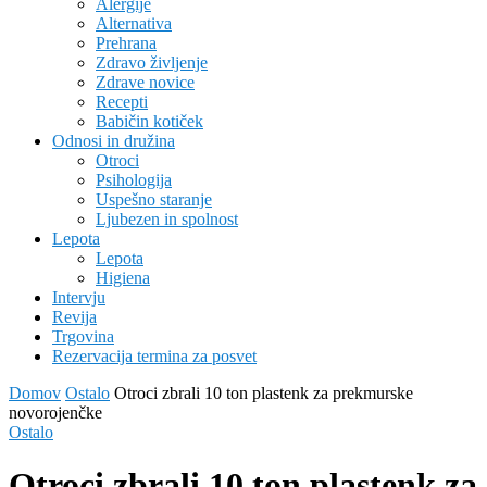
Alergije
Alternativa
Prehrana
Zdravo življenje
Zdrave novice
Recepti
Babičin kotiček
Odnosi in družina
Otroci
Psihologija
Uspešno staranje
Ljubezen in spolnost
Lepota
Lepota
Higiena
Intervju
Revija
Trgovina
Rezervacija termina za posvet
Domov
Ostalo
Otroci zbrali 10 ton plastenk za prekmurske
novorojenčke
Ostalo
Otroci zbrali 10 ton plastenk za