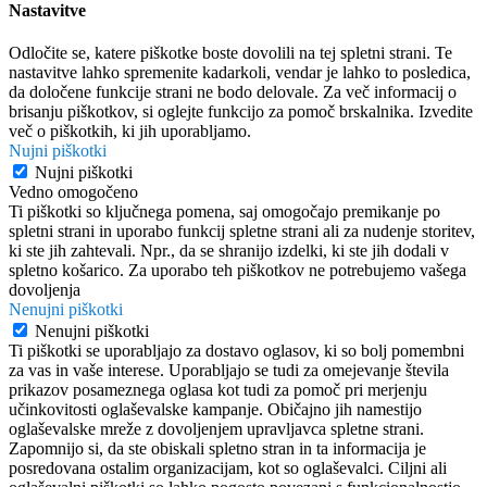
Nastavitve
Odločite se, katere piškotke boste dovolili na tej spletni strani. Te
nastavitve lahko spremenite kadarkoli, vendar je lahko to posledica,
da določene funkcije strani ne bodo delovale. Za več informacij o
brisanju piškotkov, si oglejte funkcijo za pomoč brskalnika. Izvedite
več o piškotkih, ki jih uporabljamo.
Nujni piškotki
Nujni piškotki
Vedno omogočeno
Ti piškotki so ključnega pomena, saj omogočajo premikanje po
spletni strani in uporabo funkcij spletne strani ali za nudenje storitev,
ki ste jih zahtevali. Npr., da se shranijo izdelki, ki ste jih dodali v
spletno košarico. Za uporabo teh piškotkov ne potrebujemo vašega
dovoljenja
Nenujni piškotki
Nenujni piškotki
Ti piškotki se uporabljajo za dostavo oglasov, ki so bolj pomembni
za vas in vaše interese. Uporabljajo se tudi za omejevanje števila
prikazov posameznega oglasa kot tudi za pomoč pri merjenju
učinkovitosti oglaševalske kampanje. Običajno jih namestijo
oglaševalske mreže z dovoljenjem upravljavca spletne strani.
Zapomnijo si, da ste obiskali spletno stran in ta informacija je
posredovana ostalim organizacijam, kot so oglaševalci. Ciljni ali