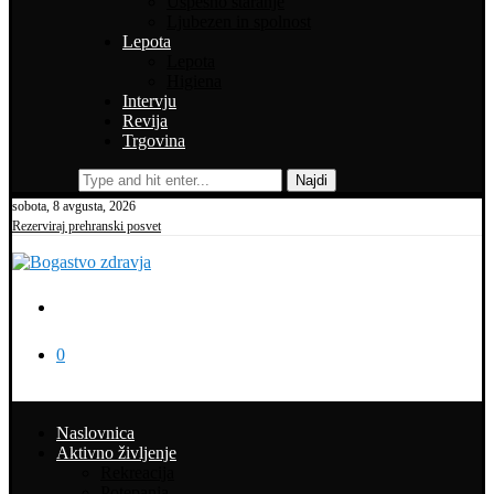
Uspešno staranje
Ljubezen in spolnost
Lepota
Lepota
Higiena
Intervju
Revija
Trgovina
Najdi
sobota, 8 avgusta, 2026
Rezerviraj prehranski posvet
0
Naslovnica
Aktivno življenje
Rekreacija
Potepanja