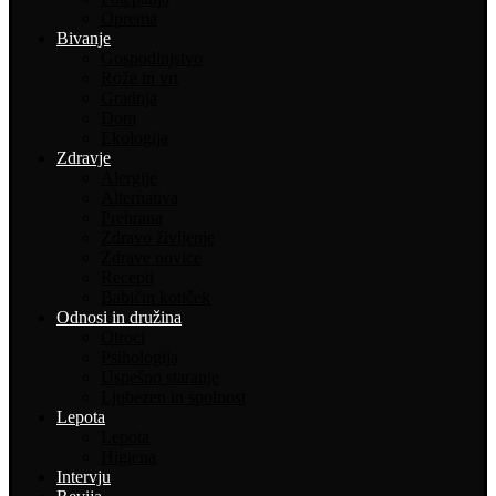
Oprema
Bivanje
Gospodinjstvo
Rože in vrt
Gradnja
Dom
Ekologija
Zdravje
Alergije
Alternativa
Prehrana
Zdravo življenje
Zdrave novice
Recepti
Babičin kotiček
Odnosi in družina
Otroci
Psihologija
Uspešno staranje
Ljubezen in spolnost
Lepota
Lepota
Higiena
Intervju