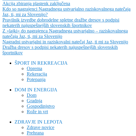
Akcija zbiranja plastenk zaključena
Kdo so nagrajenci Nagradnega ustvarjalno raziskovalnega natečaja
Jaz, ti, mi za Slovenijo?
Pravilnik izvedbe dobrodelne spletne dražbe dresov s podpisi
nekaterih najuspešnejših slovenskih športnikov
Z »lajki« do nagrajenca Nagradnega ustvarjalno – raziskovalnega
natečaja Jaz, ti, mi za Slovenijo
Nagradni ustvarjalni in raziskovalni natečaj Jaz, ti mi za Slovenijo
Dražba dresov s podpisi nekaterih najuspešnejših slovenskih
športnikov
ŠPORT IN REKREACIJA
Oprema
Rekeracija
Potepanja
DOM IN ENERGIJA
Dom
Gradnja
Gospodinjstvo
Rože in vrt
ZDRAVJE IN LEPOTA
Zdrave novice
Prehrana