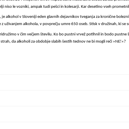
ji niso le vozniki, ampak tudi pešci in kolesarji. Kar desetino vseh prometni
, je alkohol v Sloveniji eden glavnih dejavnikov tveganja za kronične bolezn
e z uživanjem alkohola, v povprečju umre 650 oseb. Stisk v družinah, ki se s
 pridružimo v čim večjem številu. Ko bo pustni vrvež potihnil in bodo pustne š
 strah, da alkoholi za obdobje slabih šestih tednov ne bi mogli reči »NE!«?