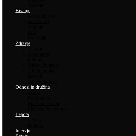
Oprema
Bivanje
Gospodinjstvo
Rože in vrt
Gradnja
Dom
Ekologija
Zdravje
Alergije
Alternativa
Prehrana
Zdravo življenje
Zdrave novice
Recepti
Babičin kotiček
Odnosi in družina
Otroci
Psihologija
Uspešno staranje
Ljubezen in spolnost
Lepota
Lepota
Higiena
Intervju