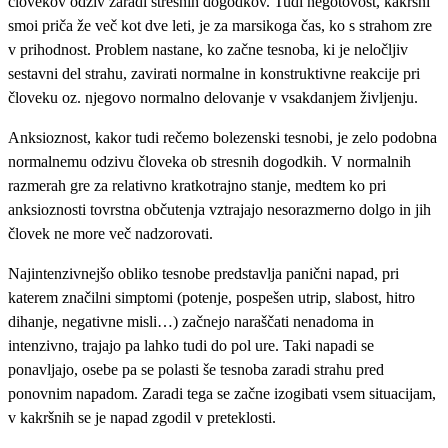
človekov odziv zaradi stresnih dogodkov. Tudi negotovost, kakršni
smoi priča že več kot dve leti, je za marsikoga čas, ko s strahom zre
v prihodnost. Problem nastane, ko začne tesnoba, ki je neločljiv
sestavni del strahu, zavirati normalne in konstruktivne reakcije pri
človeku oz. njegovo normalno delovanje v vsakdanjem življenju.
Anksioznost, kakor tudi rečemo bolezenski tesnobi, je zelo podobna
normalnemu odzivu človeka ob stresnih dogodkih. V normalnih
razmerah gre za relativno kratkotrajno stanje, medtem ko pri
anksioznosti tovrstna občutenja vztrajajo nesorazmerno dolgo in jih
človek ne more več nadzorovati.
Najintenzivnejšo obliko tesnobe predstavlja panični napad, pri
katerem značilni simptomi (potenje, pospešen utrip, slabost, hitro
dihanje, negativne misli…) začnejo naraščati nenadoma in
intenzivno, trajajo pa lahko tudi do pol ure. Taki napadi se
ponavljajo, osebe pa se polasti še tesnoba zaradi strahu pred
ponovnim napadom. Zaradi tega se začne izogibati vsem situacijam,
v kakršnih se je napad zgodil v preteklosti.