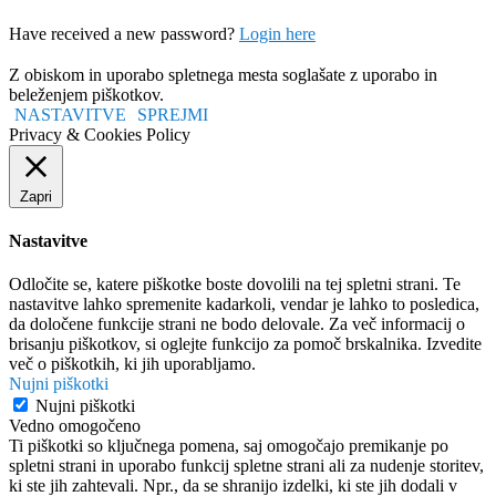
Have received a new password?
Login here
Z obiskom in uporabo spletnega mesta soglašate z uporabo in
beleženjem piškotkov.
NASTAVITVE
SPREJMI
Privacy & Cookies Policy
Zapri
Nastavitve
Odločite se, katere piškotke boste dovolili na tej spletni strani. Te
nastavitve lahko spremenite kadarkoli, vendar je lahko to posledica,
da določene funkcije strani ne bodo delovale. Za več informacij o
brisanju piškotkov, si oglejte funkcijo za pomoč brskalnika. Izvedite
več o piškotkih, ki jih uporabljamo.
Nujni piškotki
Nujni piškotki
Vedno omogočeno
Ti piškotki so ključnega pomena, saj omogočajo premikanje po
spletni strani in uporabo funkcij spletne strani ali za nudenje storitev,
ki ste jih zahtevali. Npr., da se shranijo izdelki, ki ste jih dodali v