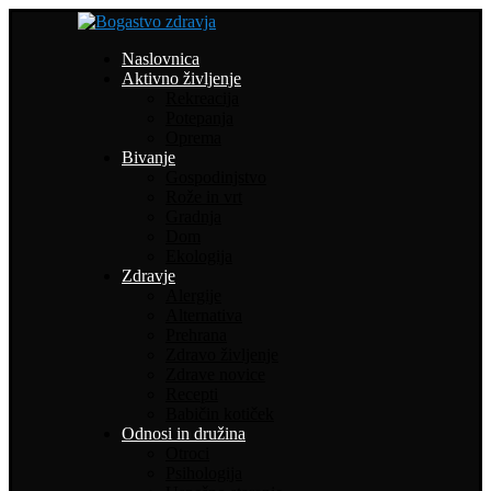
Naslovnica
Aktivno življenje
Rekreacija
Potepanja
Oprema
Bivanje
Gospodinjstvo
Rože in vrt
Gradnja
Dom
Ekologija
Zdravje
Alergije
Alternativa
Prehrana
Zdravo življenje
Zdrave novice
Recepti
Babičin kotiček
Odnosi in družina
Otroci
Psihologija