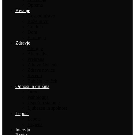
Oprema
Bivanje
Gospodinjstvo
Rože in vrt
Gradnja
Dom
Ekologija
Zdravje
Alergije
Alternativa
Prehrana
Zdravo življenje
Zdrave novice
Recepti
Babičin kotiček
Odnosi in družina
Otroci
Psihologija
Uspešno staranje
Ljubezen in spolnost
Lepota
Lepota
Higiena
Intervju