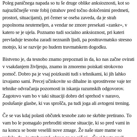
Poleg paničnega napada so tu še druge oblike anksioznosti, kot so
najrazličnejše vrste fobij (strahov pred točno določenimi predmeti,
prostori, situacijami), pri čemer se oseba zaveda, da je strah
popolnoma neutemeljen, a vendar ne zmore presekati »zanke«, v
katero se je ujela. Poznamo tudi socialno anksioznost, pri kateri
prevladuje tesnoba zaradi neznanih ljudi, pa posttravmatsko stresno
motnjo, ki se razvije po hudem travmatskem dogodku.
Bistveno je, da tesnobo znamo prepoznati in da, ko nas začne ovirati
v vsakdanjem življenju, znamo in zmoremo poiskati strokovno
pomoč. Dobro pa je vsaj poizkusiti tudi s tehnikami, ki jih lahko
izvajamo sami. Precej učinkovite so dihalne in sprostitvene vaje ter
tehnike odvračanja pozornosti in iskanja razumskih odgovorov.
Zagotovo vam bo v taki situaciji dobro del sprehod v naravo,
poslušanje glasbe, ki vas sprošča, pa tudi joga ali avtogeni trening.
Če se vas kdaj polasti občutek tesnobe zato ne skrbite pretirano. To
vam bo le pomagalo prebroditi stresne situacije, ki so pred vami in
na koncu se boste veselili nove zmage. Že naše stare mame so