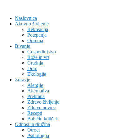
Naslovnica
Aktivno življenje
Rekreacija
Potepanja
Oprema
Bivanje
Gospodinjstvo
Rože in vrt
Gradnja
Dom
Ekologija
Zdravje
Alergije
Alternativa
Prehrana
Zdravo življenje
Zdrave novice
Recepti
Babičin kotiček
Odnosi in družina
Otroci
Psihologija