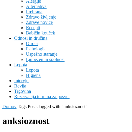
Alergije
Alternativa
Prehrana
Zdravo življenje
Zdrave novice
Recepti
Babičin kotiček
Odnosi in družina
Otroci
Psihologija
Uspešno staranje
Ljubezen in spolnost
Lepota
Lepota
Higiena
Intervju
Revija
Trgovina
Rezervacija termina za posvet
Domov
Tags
Posts tagged with "anksioznost"
anksioznost