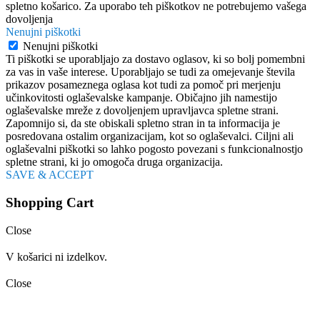
spletno košarico. Za uporabo teh piškotkov ne potrebujemo vašega
dovoljenja
Nenujni piškotki
Nenujni piškotki
Ti piškotki se uporabljajo za dostavo oglasov, ki so bolj pomembni
za vas in vaše interese. Uporabljajo se tudi za omejevanje števila
prikazov posameznega oglasa kot tudi za pomoč pri merjenju
učinkovitosti oglaševalske kampanje. Običajno jih namestijo
oglaševalske mreže z dovoljenjem upravljavca spletne strani.
Zapomnijo si, da ste obiskali spletno stran in ta informacija je
posredovana ostalim organizacijam, kot so oglaševalci. Ciljni ali
oglaševalni piškotki so lahko pogosto povezani s funkcionalnostjo
spletne strani, ki jo omogoča druga organizacija.
SAVE & ACCEPT
Shopping Cart
Close
V košarici ni izdelkov.
Close