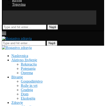
Revija
Trgovina
Najdi
Najdi
Naslovnica
Aktivno življenje
Rekreacija
Potepanja
Oprema
Bivanje
Gospodinjstvo
Rože in vrt
Gradnja
Dom
Ekologija
Zdravje