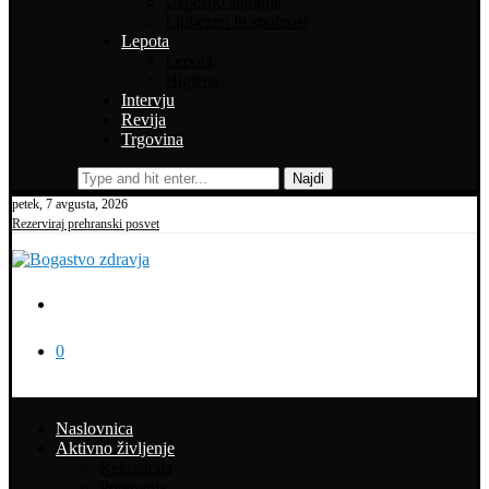
Uspešno staranje
Ljubezen in spolnost
Lepota
Lepota
Higiena
Intervju
Revija
Trgovina
Najdi
petek, 7 avgusta, 2026
Rezerviraj prehranski posvet
0
Naslovnica
Aktivno življenje
Rekreacija
Potepanja