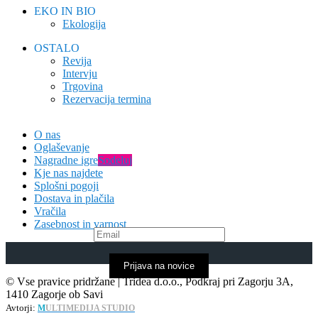
EKO IN BIO
Ekologija
OSTALO
Revija
Intervju
Trgovina
Rezervacija termina
O nas
Oglaševanje
Nagradne igre
Sodeluj
Kje nas najdete
Splošni pogoji
Dostava in plačila
Vračila
Zasebnost in varnost
Prijava na novice
© Vse pravice pridržane | Tridea d.o.o., Podkraj pri Zagorju 3A,
1410 Zagorje ob Savi
Avtorji:
M
ULTIMEDIJA STUDIO