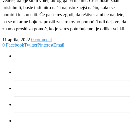
vedele, da »je strah votel, okrog ga pa nič ni«. Če si boste znali
prisluhniti, boste tudi hitro našli najustreznejši način, kako se
pomiriti in sprostiti. Če pa se res zgodi, da rešitve sami ne najdete,
pa se nikar ne bojte zaprositi za strokovno pomoč. Tudi dejstvo, da
znamo prositi za pomoč, ko jo zares potrebujemo, je odlika velikih.
11 aprila, 2022
0 comment
0
Facebook
Twitter
Pinterest
Email