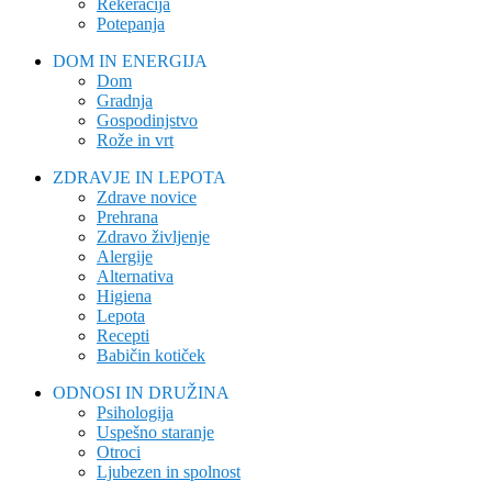
Rekeracija
Potepanja
DOM IN ENERGIJA
Dom
Gradnja
Gospodinjstvo
Rože in vrt
ZDRAVJE IN LEPOTA
Zdrave novice
Prehrana
Zdravo življenje
Alergije
Alternativa
Higiena
Lepota
Recepti
Babičin kotiček
ODNOSI IN DRUŽINA
Psihologija
Uspešno staranje
Otroci
Ljubezen in spolnost