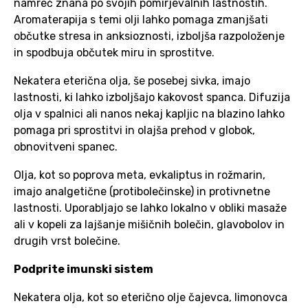
namreč znana po svojih pomirjevalnih lastnostih.
Aromaterapija s temi olji lahko pomaga zmanjšati
občutke stresa in anksioznosti, izboljša razpoloženje
in spodbuja občutek miru in sprostitve.
Nekatera eterična olja, še posebej sivka, imajo
lastnosti, ki lahko izboljšajo kakovost spanca. Difuzija
olja v spalnici ali nanos nekaj kapljic na blazino lahko
pomaga pri sprostitvi in olajša prehod v globok,
obnovitveni spanec.
Olja, kot so poprova meta, evkaliptus in rožmarin,
imajo analgetične (protibolečinske) in protivnetne
lastnosti. Uporabljajo se lahko lokalno v obliki masaže
ali v kopeli za lajšanje mišičnih bolečin, glavobolov in
drugih vrst bolečine.
Podprite imunski sistem
Nekatera olja, kot so eterično olje čajevca, limonovca