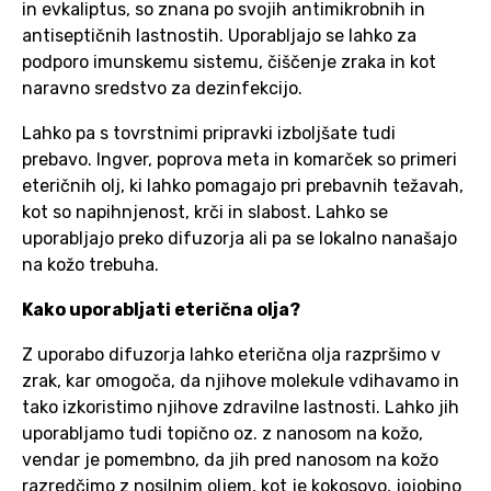
in evkaliptus, so znana po svojih antimikrobnih in
antiseptičnih lastnostih. Uporabljajo se lahko za
podporo imunskemu sistemu, čiščenje zraka in kot
naravno sredstvo za dezinfekcijo.
Lahko pa s tovrstnimi pripravki izboljšate tudi
prebavo. Ingver, poprova meta in komarček so primeri
eteričnih olj, ki lahko pomagajo pri prebavnih težavah,
kot so napihnjenost, krči in slabost. Lahko se
uporabljajo preko difuzorja ali pa se lokalno nanašajo
na kožo trebuha.
Kako uporabljati eterična olja?
Z uporabo difuzorja lahko eterična olja razpršimo v
zrak, kar omogoča, da njihove molekule vdihavamo in
tako izkoristimo njihove zdravilne lastnosti. Lahko jih
uporabljamo tudi topično oz. z nanosom na kožo,
vendar je pomembno, da jih pred nanosom na kožo
razredčimo z nosilnim oljem, kot je kokosovo, jojobino