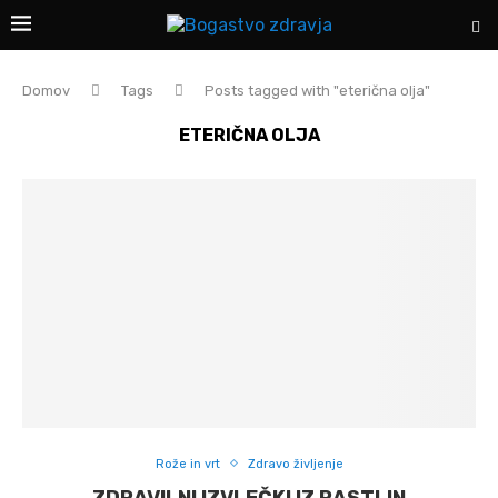
Domov
Tags
Posts tagged with "eterična olja"
ETERIČNA OLJA
Rože in vrt
Zdravo življenje
ZDRAVILNI IZVLEČKI IZ RASTLIN