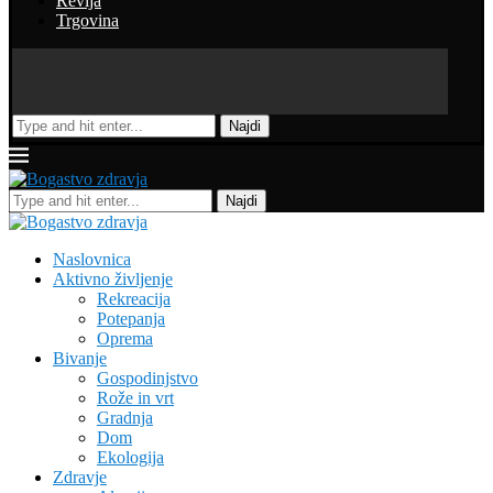
Revija
Trgovina
Najdi
Najdi
Naslovnica
Aktivno življenje
Rekreacija
Potepanja
Oprema
Bivanje
Gospodinjstvo
Rože in vrt
Gradnja
Dom
Ekologija
Zdravje