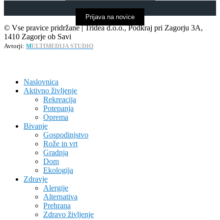
Prijava na novice
© Vse pravice pridržane | Tridea d.o.o., Podkraj pri Zagorju 3A,
1410 Zagorje ob Savi
Avtorji:
M
ULTIMEDIJA STUDIO
Naslovnica
Aktivno življenje
Rekreacija
Potepanja
Oprema
Bivanje
Gospodinjstvo
Rože in vrt
Gradnja
Dom
Ekologija
Zdravje
Alergije
Alternativa
Prehrana
Zdravo življenje