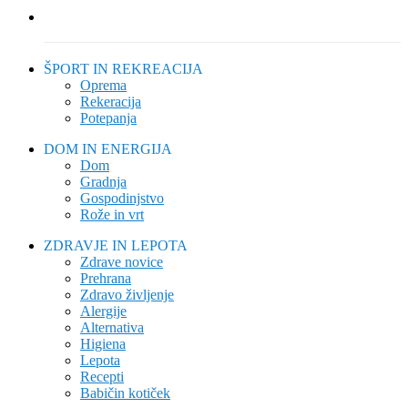
ŠPORT IN REKREACIJA
Oprema
Rekeracija
Potepanja
DOM IN ENERGIJA
Dom
Gradnja
Gospodinjstvo
Rože in vrt
ZDRAVJE IN LEPOTA
Zdrave novice
Prehrana
Zdravo življenje
Alergije
Alternativa
Higiena
Lepota
Recepti
Babičin kotiček