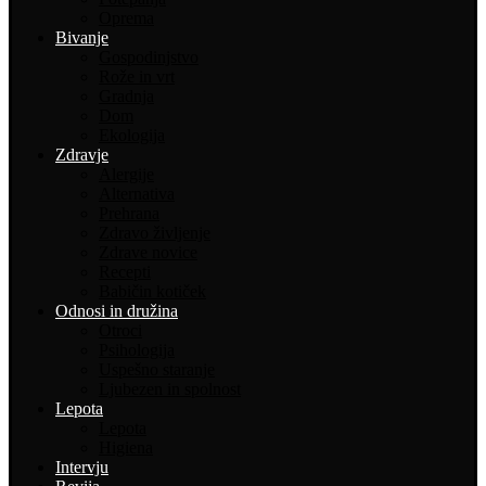
Oprema
Bivanje
Gospodinjstvo
Rože in vrt
Gradnja
Dom
Ekologija
Zdravje
Alergije
Alternativa
Prehrana
Zdravo življenje
Zdrave novice
Recepti
Babičin kotiček
Odnosi in družina
Otroci
Psihologija
Uspešno staranje
Ljubezen in spolnost
Lepota
Lepota
Higiena
Intervju