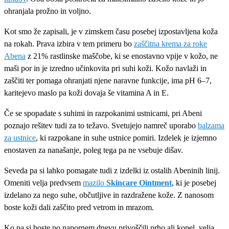
ohranjala prožno in voljno.
Kot smo že zapisali, je v zimskem času posebej izpostavljena koža
na rokah. Prava izbira v tem primeru bo
zaščitna krema za roke
Abena
z 21% rastlinske maščobe, ki se enostavno vpije v kožo, ne
maši por in je izredno učinkovita pri suhi koži. Kožo navlaži in
zaščiti ter pomaga ohranjati njene naravne funkcije, ima pH 6–7,
karitejevo maslo pa koži dovaja še vitamina A in E.
Če se spopadate s suhimi in razpokanimi ustnicami, pri Abeni
poznajo rešitev tudi za to težavo. Svetujejo namreč uporabo
balzama
za ustnice
, ki razpokane in suhe ustnice pomiri. Izdelek je izjemno
enostaven za nanašanje, poleg tega pa ne vsebuje dišav.
Seveda pa si lahko pomagate tudi z izdelki iz ostalih Abeninih linij.
Omeniti velja predvsem
mazilo
Skincare Ointment
, ki je posebej
izdelano za nego suhe, občutljive in razdražene kože. Z nanosom
boste koži dali zaščito pred vetrom in mrazom.
Ko pa si boste po napornem dnevu privoščili prho ali kopel, velja