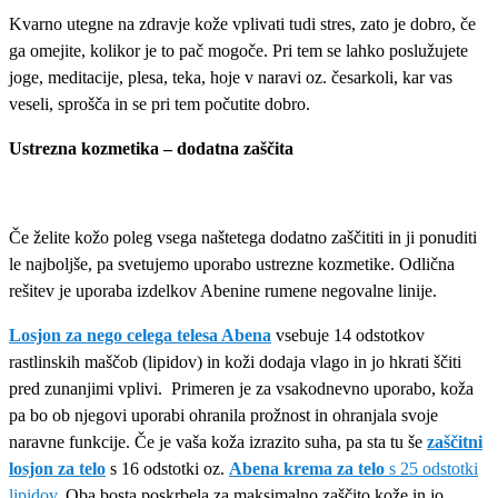
Kvarno utegne na zdravje kože vplivati tudi stres, zato je dobro, če
ga omejite, kolikor je to pač mogoče. Pri tem se lahko poslužujete
joge, meditacije, plesa, teka, hoje v naravi oz. česarkoli, kar vas
veseli, sprošča in se pri tem počutite dobro.
Ustrezna kozmetika – dodatna zaščita
Če želite kožo poleg vsega naštetega dodatno zaščititi in ji ponuditi
le najboljše, pa svetujemo uporabo ustrezne kozmetike. Odlična
rešitev je uporaba izdelkov Abenine rumene negovalne linije.
Losjon za nego celega telesa Abena
vsebuje 14 odstotkov
rastlinskih maščob (lipidov) in koži dodaja vlago in jo hkrati ščiti
pred zunanjimi vplivi. Primeren je za vsakodnevno uporabo, koža
pa bo ob njegovi uporabi ohranila prožnost in ohranjala svoje
naravne funkcije. Če je vaša koža izrazito suha, pa sta tu še
zaščitni
losjon za telo
s 16 odstotki oz.
Abena krema za telo
s 25 odstotki
lipidov
. Oba bosta poskrbela za maksimalno zaščito kože in jo