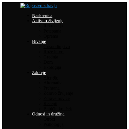
Naslovnica
Aktivno življenje
Rekreacija
Potepanja
Oprema
Bivanje
Gospodinjstvo
Rože in vrt
Gradnja
Dom
Ekologija
Zdravje
Alergije
Alternativa
Prehrana
Zdravo življenje
Zdrave novice
Recepti
Babičin kotiček
Odnosi in družina
Otroci
Psihologija