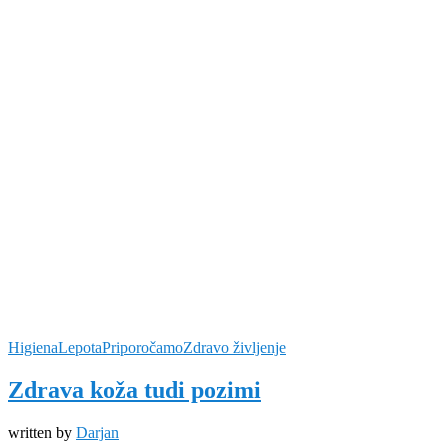
Higiena
Lepota
Priporočamo
Zdravo življenje
Zdrava koža tudi pozimi
written by
Darjan