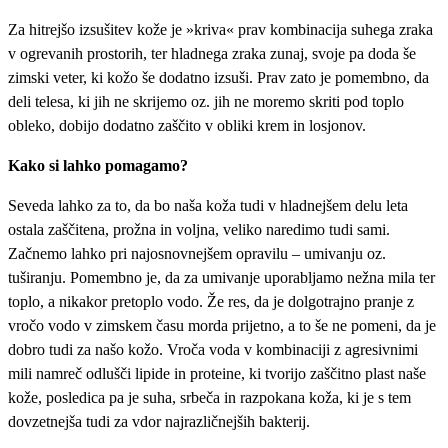
Za hitrejšo izsušitev kože je »kriva« prav kombinacija suhega zraka
v ogrevanih prostorih, ter hladnega zraka zunaj, svoje pa doda še
zimski veter, ki kožo še dodatno izsuši. Prav zato je pomembno, da
deli telesa, ki jih ne skrijemo oz. jih ne moremo skriti pod toplo
obleko, dobijo dodatno zaščito v obliki krem in losjonov.
Kako si lahko pomagamo?
Seveda lahko za to, da bo naša koža tudi v hladnejšem delu leta
ostala zaščitena, prožna in voljna, veliko naredimo tudi sami.
Začnemo lahko pri najosnovnejšem opravilu – umivanju oz.
tuširanju. Pomembno je, da za umivanje uporabljamo nežna mila ter
toplo, a nikakor pretoplo vodo. Že res, da je dolgotrajno pranje z
vročo vodo v zimskem času morda prijetno, a to še ne pomeni, da je
dobro tudi za našo kožo. Vroča voda v kombinaciji z agresivnimi
mili namreč odlušči lipide in proteine, ki tvorijo zaščitno plast naše
kože, posledica pa je suha, srbeča in razpokana koža, ki je s tem
dovzetnejša tudi za vdor najrazličnejših bakterij.