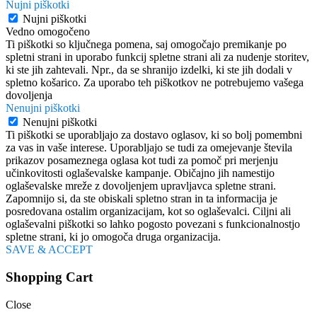
Nujni piškotki
Nujni piškotki
Vedno omogočeno
Ti piškotki so ključnega pomena, saj omogočajo premikanje po
spletni strani in uporabo funkcij spletne strani ali za nudenje storitev,
ki ste jih zahtevali. Npr., da se shranijo izdelki, ki ste jih dodali v
spletno košarico. Za uporabo teh piškotkov ne potrebujemo vašega
dovoljenja
Nenujni piškotki
Nenujni piškotki
Ti piškotki se uporabljajo za dostavo oglasov, ki so bolj pomembni
za vas in vaše interese. Uporabljajo se tudi za omejevanje števila
prikazov posameznega oglasa kot tudi za pomoč pri merjenju
učinkovitosti oglaševalske kampanje. Običajno jih namestijo
oglaševalske mreže z dovoljenjem upravljavca spletne strani.
Zapomnijo si, da ste obiskali spletno stran in ta informacija je
posredovana ostalim organizacijam, kot so oglaševalci. Ciljni ali
oglaševalni piškotki so lahko pogosto povezani s funkcionalnostjo
spletne strani, ki jo omogoča druga organizacija.
SAVE & ACCEPT
Shopping Cart
Close