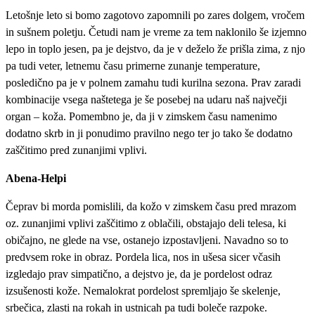
Letošnje leto si bomo zagotovo zapomnili po zares dolgem, vročem
in sušnem poletju. Četudi nam je vreme za tem naklonilo še izjemno
lepo in toplo jesen, pa je dejstvo, da je v deželo že prišla zima, z njo
pa tudi veter, letnemu času primerne zunanje temperature,
posledično pa je v polnem zamahu tudi kurilna sezona. Prav zaradi
kombinacije vsega naštetega je še posebej na udaru naš največji
organ – koža. Pomembno je, da ji v zimskem času namenimo
dodatno skrb in ji ponudimo pravilno nego ter jo tako še dodatno
zaščitimo pred zunanjimi vplivi.
Abena-Helpi
Čeprav bi morda pomislili, da kožo v zimskem času pred mrazom
oz. zunanjimi vplivi zaščitimo z oblačili, obstajajo deli telesa, ki
običajno, ne glede na vse, ostanejo izpostavljeni. Navadno so to
predvsem roke in obraz. Pordela lica, nos in ušesa sicer včasih
izgledajo prav simpatično, a dejstvo je, da je pordelost odraz
izsušenosti kože. Nemalokrat pordelost spremljajo še skelenje,
srbečica, zlasti na rokah in ustnicah pa tudi boleče razpoke.