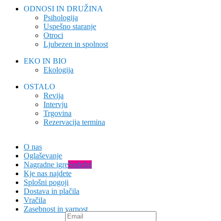
ODNOSI IN DRUŽINA
Psihologija
Uspešno staranje
Otroci
Ljubezen in spolnost
EKO IN BIO
Ekologija
OSTALO
Revija
Intervju
Trgovina
Rezervacija termina
O nas
Oglaševanje
Nagradne igre
Sodeluj
Kje nas najdete
Splošni pogoji
Dostava in plačila
Vračila
Zasebnost in varnost