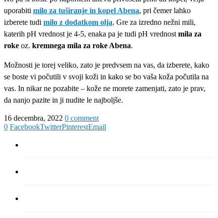
uporabiti
milo za tuširanje in kopel Abena
, pri čemer lahko
izberete tudi
milo z dodatkom olja
. Gre za izredno nežni mili,
katerih pH vrednost je 4-5, enaka pa je tudi pH vrednost
mila za
roke
oz.
kremnega mila za roke Abena
.
Možnosti je torej veliko, zato je predvsem na vas, da izberete, kako
se boste vi počutili v svoji koži in kako se bo vaša koža počutila na
vas. In nikar ne pozabite – kože ne morete zamenjati, zato je prav,
da nanjo pazite in ji nudite le najboljše.
16 decembra, 2022
0 comment
0
Facebook
Twitter
Pinterest
Email