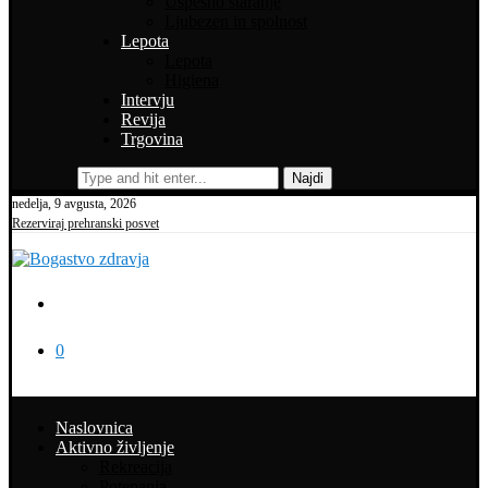
Uspešno staranje
Ljubezen in spolnost
Lepota
Lepota
Higiena
Intervju
Revija
Trgovina
Najdi
nedelja, 9 avgusta, 2026
Rezerviraj prehranski posvet
0
Naslovnica
Aktivno življenje
Rekreacija
Potepanja