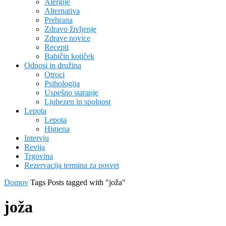
Alergije
Alternativa
Prehrana
Zdravo življenje
Zdrave novice
Recepti
Babičin kotiček
Odnosi in družina
Otroci
Psihologija
Uspešno staranje
Ljubezen in spolnost
Lepota
Lepota
Higiena
Intervju
Revija
Trgovina
Rezervacija termina za posvet
Domov
Tags
Posts tagged with "joža"
joža