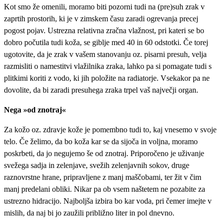
Kot smo že omenili, moramo biti pozorni tudi na (pre)suh zrak v
zaprtih prostorih, ki je v zimskem času zaradi ogrevanja precej
pogost pojav. Ustrezna relativna zračna vlažnost, pri kateri se bo
dobro počutila tudi koža, se giblje med 40 in 60 odstotki. Če torej
ugotovite, da je zrak v vašem stanovanju oz. pisarni presuh, velja
razmisliti o namestitvi vlažilnika zraka, lahko pa si pomagate tudi s
plitkimi koriti z vodo, ki jih položite na radiatorje. Vsekakor pa ne
dovolite, da bi zaradi presuhega zraka trpel vaš največji organ.
Nega »od znotraj«
Za kožo oz. zdravje kože je pomembno tudi to, kaj vnesemo v svoje
telo. Če želimo, da bo koža kar se da sijoča in voljna, moramo
poskrbeti, da jo negujemo še od znotraj. Priporočeno je uživanje
svežega sadja in zelenjave, svežih zelenjavnih sokov, druge
raznovrstne hrane, pripravljene z manj maščobami, ter žit v čim
manj predelani obliki. Nikar pa ob vsem naštetem ne pozabite za
ustrezno hidracijo. Najboljša izbira bo kar voda, pri čemer imejte v
mislih, da naj bi jo zaužili približno liter in pol dnevno.