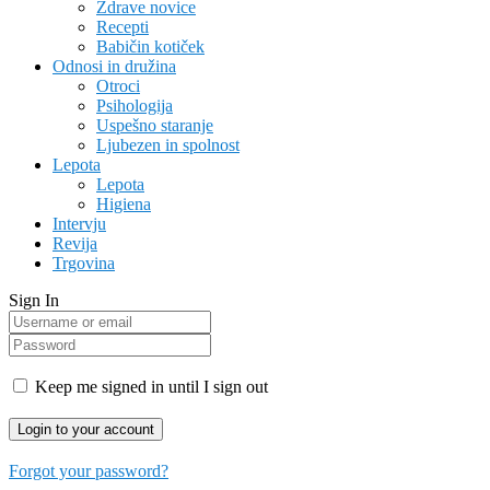
Zdrave novice
Recepti
Babičin kotiček
Odnosi in družina
Otroci
Psihologija
Uspešno staranje
Ljubezen in spolnost
Lepota
Lepota
Higiena
Intervju
Revija
Trgovina
Sign In
Keep me signed in until I sign out
Forgot your password?