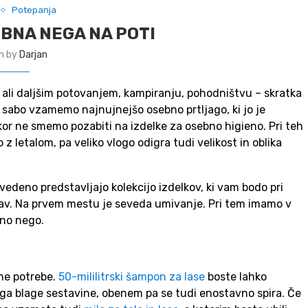
Potepanja
BNA NEGA NA POTI
n by
Darjan
ali daljšim potovanjem, kampiranju, pohodništvu – skratka
s sabo vzamemo najnujnejšo osebno prtljago, ki jo je
kor ne smemo pozabiti na izdelke za osebno higieno. Pri teh
 letalom, pa veliko vlogo odigra tudi velikost in oblika
vedeno predstavljajo kolekcijo izdelkov, ki vam bodo pri
prav. Na prvem mestu je seveda umivanje. Pri tem imamo v
mno nego.
ene potrebe.
50-mililitrski šampon za lase
boste lahko
ejo ga blage sestavine, obenem pa se tudi enostavno spira. Če