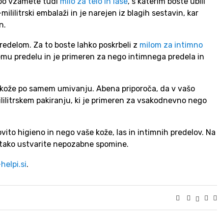
sabo vzamete tudi
milo za telo in lase
, s katerim boste ubili
lilitrski embalaži in je narejen iz blagih sestavin, kar
n.
edelom. Za to boste lahko poskrbeli z
milom za intimno
emu predelu in je primeren za nego intimnega predela in
še kože po samem umivanju. Abena priporoča, da v vašo
lilitrskem pakiranju, ki je primeren za vsakodnevno nego
vito higieno in nego vaše kože, las in intimnih predelov. Na
si tako ustvarite nepozabne spomine.
helpi.si
.