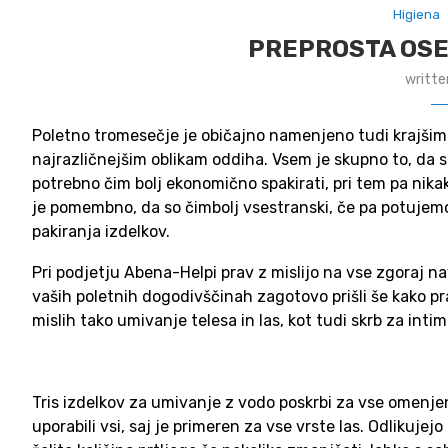
Higiena
PREPROSTA OSE
writte
Poletno tromesečje je običajno namenjeno tudi krajšim 
najrazličnejšim oblikam oddiha. Vsem je skupno to, da 
potrebno čim bolj ekonomično spakirati, pri tem pa nika
je pomembno, da so čimbolj vsestranski, če pa potujemo z
pakiranja izdelkov.
Pri podjetju Abena-Helpi prav z mislijo na vse zgoraj na
vaših poletnih dogodivščinah zagotovo prišli še kako 
mislih tako umivanje telesa in las, kot tudi skrb za inti
Tris izdelkov za umivanje z vodo poskrbi za vse omenj
uporabili vsi, saj je primeren za vse vrste las. Odlikuj