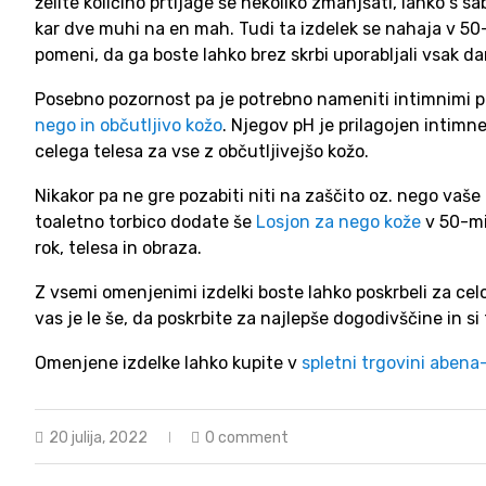
želite količino prtljage še nekoliko zmanjšati, lahko s 
kar dve muhi na en mah. Tudi ta izdelek se nahaja v 50-mi
pomeni, da ga boste lahko brez skrbi uporabljali vsak da
Posebno pozornost pa je potrebno nameniti intimnimi pr
nego in občutljivo kožo
. Njegov pH je prilagojen intimn
celega telesa za vse z občutljivejšo kožo.
Nikakor pa ne gre pozabiti niti na zaščito oz. nego va
toaletno torbico dodate še
Losjon za nego kože
v 50-mi
rok, telesa in obraza.
Z vsemi omenjenimi izdelki boste lahko poskrbeli za celo
vas je le še, da poskrbite za najlepše dogodivščine in 
Omenjene izdelke lahko kupite v
spletni trgovini abena-
20 julija, 2022
0 comment