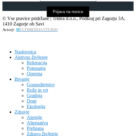
Prijava na novice
© Vse pravice pridržane | Tridea d.o.o., Podkraj pri Zagorju 3A,
1410 Zagorje ob Savi
Avtorji:
M
ULTIMEDIJA STUDIO
Naslovnica
Aktivno življenje
Rekreacija
Potepanja
Oprema
Bivanje
Gospodinjstvo
Rože in vrt
Gradnja
Dom
Ekologija
Zdravje
Alergije
Alternativa
Prehrana
Zdravo življenje