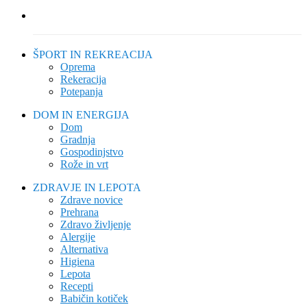
ŠPORT IN REKREACIJA
Oprema
Rekeracija
Potepanja
DOM IN ENERGIJA
Dom
Gradnja
Gospodinjstvo
Rože in vrt
ZDRAVJE IN LEPOTA
Zdrave novice
Prehrana
Zdravo življenje
Alergije
Alternativa
Higiena
Lepota
Recepti
Babičin kotiček