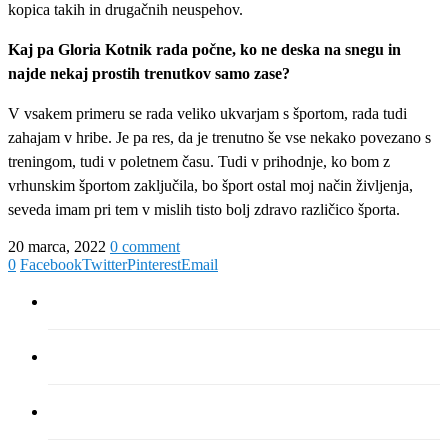
kopica takih in drugačnih neuspehov.
Kaj pa Gloria Kotnik rada počne, ko ne deska na snegu in
najde nekaj prostih trenutkov samo zase?
V vsakem primeru se rada veliko ukvarjam s športom, rada tudi
zahajam v hribe. Je pa res, da je trenutno še vse nekako povezano s
treningom, tudi v poletnem času. Tudi v prihodnje, ko bom z
vrhunskim športom zaključila, bo šport ostal moj način življenja,
seveda imam pri tem v mislih tisto bolj zdravo različico športa.
20 marca, 2022
0 comment
0
Facebook
Twitter
Pinterest
Email