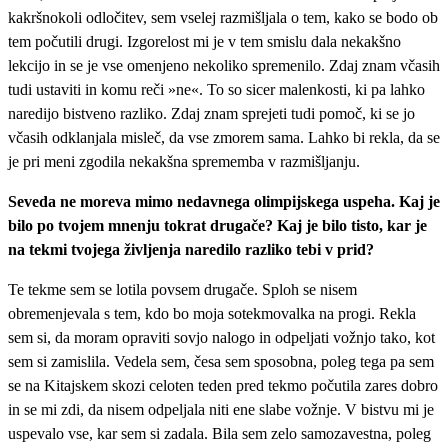
kakršnokoli odločitev, sem vselej razmišljala o tem, kako se bodo ob
tem počutili drugi. Izgorelost mi je v tem smislu dala nekakšno
lekcijo in se je vse omenjeno nekoliko spremenilo. Zdaj znam včasih
tudi ustaviti in komu reči »ne«. To so sicer malenkosti, ki pa lahko
naredijo bistveno razliko. Zdaj znam sprejeti tudi pomoč, ki se jo
včasih odklanjala misleč, da vse zmorem sama. Lahko bi rekla, da se
je pri meni zgodila nekakšna sprememba v razmišljanju.
Seveda ne moreva mimo nedavnega olimpijskega uspeha. Kaj je
bilo po tvojem mnenju tokrat drugače? Kaj je bilo tisto, kar je
na tekmi tvojega življenja naredilo razliko tebi v prid?
Te tekme sem se lotila povsem drugače. Sploh se nisem
obremenjevala s tem, kdo bo moja sotekmovalka na progi. Rekla
sem si, da moram opraviti sovjo nalogo in odpeljati vožnjo tako, kot
sem si zamislila. Vedela sem, česa sem sposobna, poleg tega pa sem
se na Kitajskem skozi celoten teden pred tekmo počutila zares dobro
in se mi zdi, da nisem odpeljala niti ene slabe vožnje. V bistvu mi je
uspevalo vse, kar sem si zadala. Bila sem zelo samozavestna, poleg