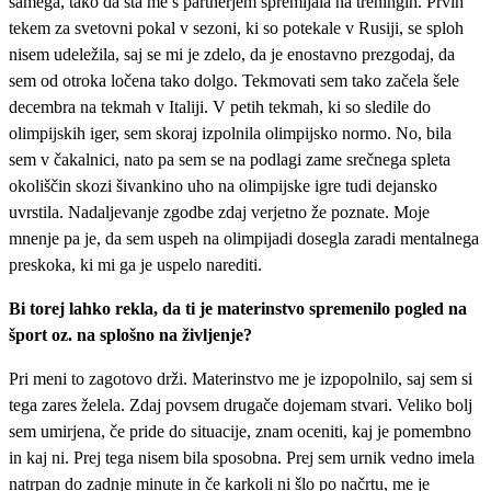
samega, tako da sta me s partnerjem spremljala na treningih. Prvih
tekem za svetovni pokal v sezoni, ki so potekale v Rusiji, se sploh
nisem udeležila, saj se mi je zdelo, da je enostavno prezgodaj, da
sem od otroka ločena tako dolgo. Tekmovati sem tako začela šele
decembra na tekmah v Italiji. V petih tekmah, ki so sledile do
olimpijskih iger, sem skoraj izpolnila olimpijsko normo. No, bila
sem v čakalnici, nato pa sem se na podlagi zame srečnega spleta
okoliščin skozi šivankino uho na olimpijske igre tudi dejansko
uvrstila. Nadaljevanje zgodbe zdaj verjetno že poznate. Moje
mnenje pa je, da sem uspeh na olimpijadi dosegla zaradi mentalnega
preskoka, ki mi ga je uspelo narediti.
Bi torej lahko rekla, da ti je materinstvo spremenilo pogled na
šport oz. na splošno na življenje?
Pri meni to zagotovo drži. Materinstvo me je izpopolnilo, saj sem si
tega zares želela. Zdaj povsem drugače dojemam stvari. Veliko bolj
sem umirjena, če pride do situacije, znam oceniti, kaj je pomembno
in kaj ni. Prej tega nisem bila sposobna. Prej sem urnik vedno imela
natrpan do zadnje minute in če karkoli ni šlo po načrtu, me je