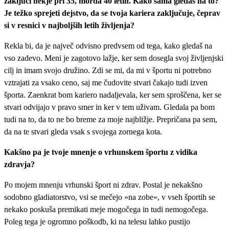
zaključi nekje pri 35, morda 40 letih. Kako sama gledaš na to?
Je težko sprejeti dejstvo, da se tvoja kariera zaključuje, čeprav
si v resnici v najboljših letih življenja?
Rekla bi, da je največ odvisno predvsem od tega, kako gledaš na
vso zadevo. Meni je zagotovo lažje, ker sem dosegla svoj življenjski
cilj in imam svojo družino. Zdi se mi, da mi v športu ni potrebno
vztrajati za vsako ceno, saj me čudovite stvari čakajo tudi izven
športa. Zaenkrat bom kariero nadaljevala, ker sem sproščena, ker se
stvari odvijajo v pravo smer in ker v tem uživam. Gledala pa bom
tudi na to, da to ne bo breme za moje najbližje. Prepričana pa sem,
da na te stvari gleda vsak s svojega zornega kota.
Kakšno pa je tvoje mnenje o vrhunskem športu z vidika
zdravja?
Po mojem mnenju vrhunski šport ni zdrav. Postal je nekakšno
sodobno gladiatorstvo, vsi se mečejo »na zobe«, v vseh športih se
nekako poskuša premikati meje mogočega in tudi nemogočega.
Poleg tega je ogromno poškodb, ki na telesu lahko pustijo