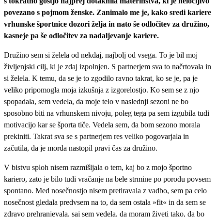
s tokratno gostjo najprej dotaknila materinstva, ki je neločljivo
povezano s pojmom ženske. Zanimalo me je, kako sredi kariere
vrhunske športnice dozori želja in nato še odločitev za družino,
kasneje pa še odločitev za nadaljevanje kariere.
Družino sem si želela od nekdaj, najbolj od vsega. To je bil moj
življenjski cilj, ki je zdaj izpolnjen. S partnerjem sva to načrtovala in
si želela. K temu, da se je to zgodilo ravno takrat, ko se je, pa je
veliko pripomogla moja izkušnja z izgorelostjo. Ko sem se z njo
spopadala, sem vedela, da moje telo v naslednji sezoni ne bo
sposobno biti na vrhunskem nivoju, poleg tega pa sem izgubila tudi
motivacijo kar se športa tiče. Vedela sem, da bom sezono morala
prekiniti. Takrat sva se s partnerjem res veliko pogovarjala in
začutila, da je morda nastopil pravi čas za družino.
V bistvu sploh nisem razmišljala o tem, kaj bo z mojo športno
kariero, zato je bilo tudi vračanje na bele strmine po porodu povsem
spontano. Med nosečnostjo nisem pretiravala z vadbo, sem pa celo
nosečnost gledala predvsem na to, da sem ostala »fit« in da sem se
zdravo prehranjevala, saj sem vedela, da moram živeti tako, da bo