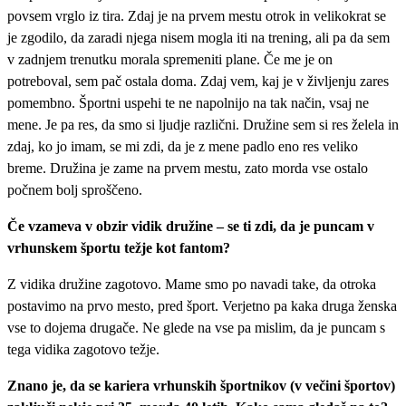
povsem vrglo iz tira. Zdaj je na prvem mestu otrok in velikokrat se
je zgodilo, da zaradi njega nisem mogla iti na trening, ali pa da sem
v zadnjem trenutku morala spremeniti plane. Če me je on
potreboval, sem pač ostala doma. Zdaj vem, kaj je v življenju zares
pomembno. Športni uspehi te ne napolnijo na tak način, vsaj ne
mene. Je pa res, da smo si ljudje različni. Družine sem si res želela in
zdaj, ko jo imam, se mi zdi, da je z mene padlo eno res veliko
breme. Družina je zame na prvem mestu, zato morda vse ostalo
počnem bolj sproščeno.
Če vzameva v obzir vidik družine – se ti zdi, da je puncam v
vrhunskem športu težje kot fantom?
Z vidika družine zagotovo. Mame smo po navadi take, da otroka
postavimo na prvo mesto, pred šport. Verjetno pa kaka druga ženska
vse to dojema drugače. Ne glede na vse pa mislim, da je puncam s
tega vidika zagotovo težje.
Znano je, da se kariera vrhunskih športnikov (v večini športov)