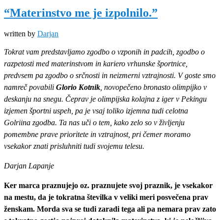
“Materinstvo me je izpolnilo.”
written by
Darjan
Tokrat vam predstavljamo zgodbo o vzponih in padcih, zgodbo o
razpetosti med materinstvom in kariero vrhunske športnice,
predvsem pa zgodbo o srčnosti in neizmerni vztrajnosti. V goste smo
namreč povabili
Glorio Kotnik
, novopečeno bronasto olimpijko v
deskanju na snegu. Čeprav je olimpijska kolajna z iger v Pekingu
izjemen športni uspeh, pa je vsaj toliko izjemna tudi celotna
Golriina zgodba. Ta nas uči o tem, kako zelo so v življenju
pomembne prave prioritete in vztrajnost, pri čemer moramo
vsekakor znati prisluhniti tudi svojemu telesu.
Darjan Lapanje
Ker marca praznujejo oz. praznujete svoj praznik, je vsekakor
na mestu, da je tokratna številka v veliki meri posvečena prav
ženskam. Morda sva se tudi zaradi tega ali pa nemara prav zato