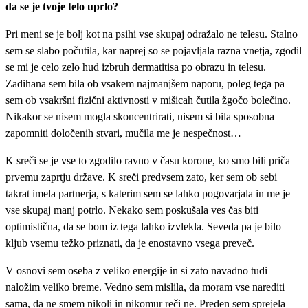
da se je tvoje telo uprlo?
Pri meni se je bolj kot na psihi vse skupaj odražalo ne telesu. Stalno
sem se slabo počutila, kar naprej so se pojavljala razna vnetja, zgodil
se mi je celo zelo hud izbruh dermatitisa po obrazu in telesu.
Zadihana sem bila ob vsakem najmanjšem naporu, poleg tega pa
sem ob vsakršni fizični aktivnosti v mišicah čutila žgočo bolečino.
Nikakor se nisem mogla skoncentrirati, nisem si bila sposobna
zapomniti določenih stvari, mučila me je nespečnost…
K sreči se je vse to zgodilo ravno v času korone, ko smo bili priča
prvemu zaprtju države. K sreči predvsem zato, ker sem ob sebi
takrat imela partnerja, s katerim sem se lahko pogovarjala in me je
vse skupaj manj potrlo. Nekako sem poskušala ves čas biti
optimistična, da se bom iz tega lahko izvlekla. Seveda pa je bilo
kljub vsemu težko priznati, da je enostavno vsega preveč.
V osnovi sem oseba z veliko energije in si zato navadno tudi
naložim veliko breme. Vedno sem mislila, da moram vse narediti
sama, da ne smem nikoli in nikomur reči ne. Preden sem sprejela