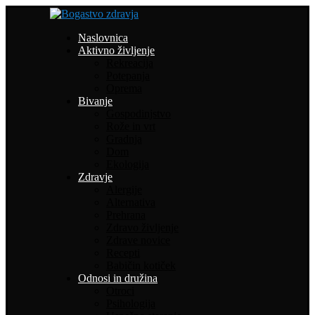
Naslovnica
Aktivno življenje
Rekreacija
Potepanja
Oprema
Bivanje
Gospodinjstvo
Rože in vrt
Gradnja
Dom
Ekologija
Zdravje
Alergije
Alternativa
Prehrana
Zdravo življenje
Zdrave novice
Recepti
Babičin kotiček
Odnosi in družina
Otroci
Psihologija