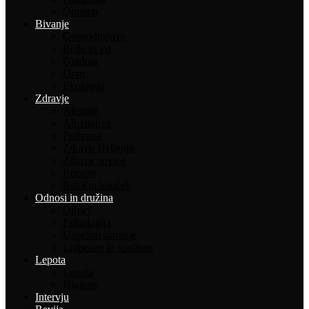
Oprema
Bivanje
Gospodinjstvo
Rože in vrt
Gradnja
Dom
Ekologija
Zdravje
Alergije
Alternativa
Prehrana
Zdravo življenje
Zdrave novice
Recepti
Babičin kotiček
Odnosi in družina
Otroci
Psihologija
Uspešno staranje
Ljubezen in spolnost
Lepota
Lepota
Higiena
Intervju