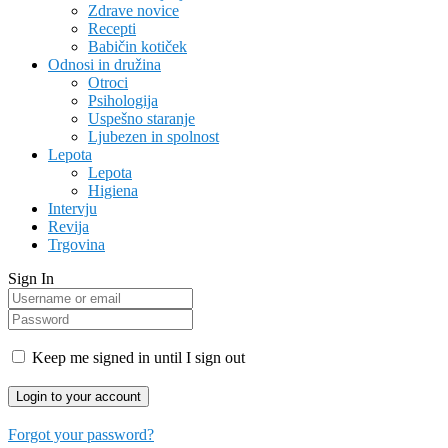
Zdrave novice
Recepti
Babičin kotiček
Odnosi in družina
Otroci
Psihologija
Uspešno staranje
Ljubezen in spolnost
Lepota
Lepota
Higiena
Intervju
Revija
Trgovina
Sign In
Keep me signed in until I sign out
Forgot your password?