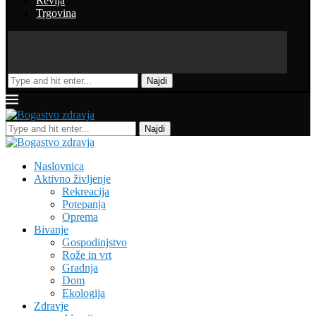
Revija
Trgovina
Najdi
Najdi
Naslovnica
Aktivno življenje
Rekreacija
Potepanja
Oprema
Bivanje
Gospodinjstvo
Rože in vrt
Gradnja
Dom
Ekologija
Zdravje