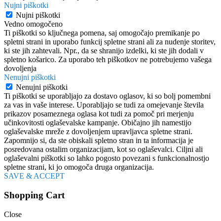
Nujni piškotki
Nujni piškotki
Vedno omogočeno
Ti piškotki so ključnega pomena, saj omogočajo premikanje po
spletni strani in uporabo funkcij spletne strani ali za nudenje storitev,
ki ste jih zahtevali. Npr., da se shranijo izdelki, ki ste jih dodali v
spletno košarico. Za uporabo teh piškotkov ne potrebujemo vašega
dovoljenja
Nenujni piškotki
Nenujni piškotki
Ti piškotki se uporabljajo za dostavo oglasov, ki so bolj pomembni
za vas in vaše interese. Uporabljajo se tudi za omejevanje števila
prikazov posameznega oglasa kot tudi za pomoč pri merjenju
učinkovitosti oglaševalske kampanje. Običajno jih namestijo
oglaševalske mreže z dovoljenjem upravljavca spletne strani.
Zapomnijo si, da ste obiskali spletno stran in ta informacija je
posredovana ostalim organizacijam, kot so oglaševalci. Ciljni ali
oglaševalni piškotki so lahko pogosto povezani s funkcionalnostjo
spletne strani, ki jo omogoča druga organizacija.
SAVE & ACCEPT
Shopping Cart
Close