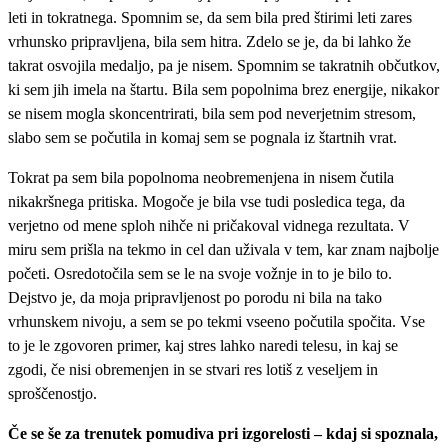
leti in tokratnega. Spomnim se, da sem bila pred štirimi leti zares
vrhunsko pripravljena, bila sem hitra. Zdelo se je, da bi lahko že
takrat osvojila medaljo, pa je nisem. Spomnim se takratnih občutkov,
ki sem jih imela na štartu. Bila sem popolnima brez energije, nikakor
se nisem mogla skoncentrirati, bila sem pod neverjetnim stresom,
slabo sem se počutila in komaj sem se pognala iz štartnih vrat.
Tokrat pa sem bila popolnoma neobremenjena in nisem čutila
nikakršnega pritiska. Mogoče je bila vse tudi posledica tega, da
verjetno od mene sploh nihče ni pričakoval vidnega rezultata. V
miru sem prišla na tekmo in cel dan uživala v tem, kar znam najbolje
početi. Osredotočila sem se le na svoje vožnje in to je bilo to.
Dejstvo je, da moja pripravljenost po porodu ni bila na tako
vrhunskem nivoju, a sem se po tekmi vseeno počutila spočita. Vse
to je le zgovoren primer, kaj stres lahko naredi telesu, in kaj se
zgodi, če nisi obremenjen in se stvari res lotiš z veseljem in
sproščenostjo.
Če se še za trenutek pomudiva pri izgorelosti – kdaj si spoznala,