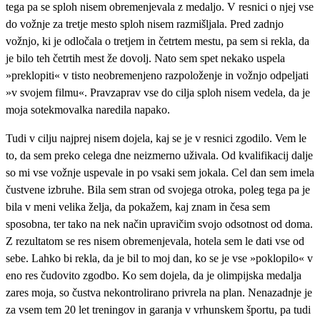
tega pa se sploh nisem obremenjevala z medaljo. V resnici o njej vse
do vožnje za tretje mesto sploh nisem razmišljala. Pred zadnjo
vožnjo, ki je odločala o tretjem in četrtem mestu, pa sem si rekla, da
je bilo teh četrtih mest že dovolj. Nato sem spet nekako uspela
»preklopiti« v tisto neobremenjeno razpoloženje in vožnjo odpeljati
»v svojem filmu«. Pravzaprav vse do cilja sploh nisem vedela, da je
moja sotekmovalka naredila napako.
Tudi v cilju najprej nisem dojela, kaj se je v resnici zgodilo. Vem le
to, da sem preko celega dne neizmerno uživala. Od kvalifikacij dalje
so mi vse vožnje uspevale in po vsaki sem jokala. Cel dan sem imela
čustvene izbruhe. Bila sem stran od svojega otroka, poleg tega pa je
bila v meni velika želja, da pokažem, kaj znam in česa sem
sposobna, ter tako na nek način upravičim svojo odsotnost od doma.
Z rezultatom se res nisem obremenjevala, hotela sem le dati vse od
sebe. Lahko bi rekla, da je bil to moj dan, ko se je vse »poklopilo« v
eno res čudovito zgodbo. Ko sem dojela, da je olimpijska medalja
zares moja, so čustva nekontrolirano privrela na plan. Nenazadnje je
za vsem tem 20 let treningov in garanja v vrhunskem športu, pa tudi