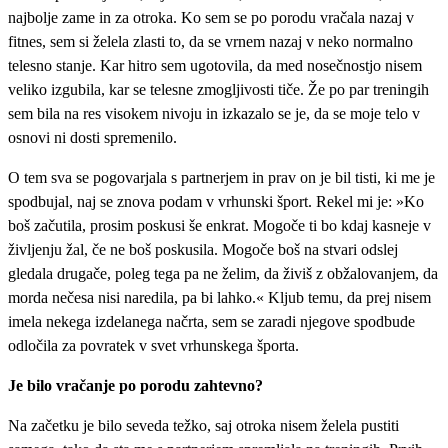
najbolje zame in za otroka. Ko sem se po porodu vračala nazaj v
fitnes, sem si želela zlasti to, da se vrnem nazaj v neko normalno
telesno stanje. Kar hitro sem ugotovila, da med nosečnostjo nisem
veliko izgubila, kar se telesne zmogljivosti tiče. Že po par treningih
sem bila na res visokem nivoju in izkazalo se je, da se moje telo v
osnovi ni dosti spremenilo.
O tem sva se pogovarjala s partnerjem in prav on je bil tisti, ki me je
spodbujal, naj se znova podam v vrhunski šport. Rekel mi je: »Ko
boš začutila, prosim poskusi še enkrat. Mogoče ti bo kdaj kasneje v
življenju žal, če ne boš poskusila. Mogoče boš na stvari odslej
gledala drugače, poleg tega pa ne želim, da živiš z obžalovanjem, da
morda nečesa nisi naredila, pa bi lahko.« Kljub temu, da prej nisem
imela nekega izdelanega načrta, sem se zaradi njegove spodbude
odločila za povratek v svet vrhunskega športa.
Je bilo vračanje po porodu zahtevno?
Na začetku je bilo seveda težko, saj otroka nisem želela pustiti