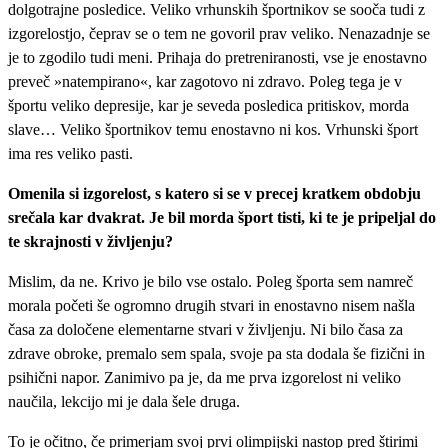
dolgotrajne posledice. Veliko vrhunskih športnikov se sooča tudi z
izgorelostjo, čeprav se o tem ne govoril prav veliko. Nenazadnje se
je to zgodilo tudi meni. Prihaja do pretreniranosti, vse je enostavno
preveč »natempirano«, kar zagotovo ni zdravo. Poleg tega je v
športu veliko depresije, kar je seveda posledica pritiskov, morda
slave… Veliko športnikov temu enostavno ni kos. Vrhunski šport
ima res veliko pasti.
Omenila si izgorelost, s katero si se v precej kratkem obdobju
srečala kar dvakrat. Je bil morda šport tisti, ki te je pripeljal do
te skrajnosti v življenju?
Mislim, da ne. Krivo je bilo vse ostalo. Poleg športa sem namreč
morala početi še ogromno drugih stvari in enostavno nisem našla
časa za določene elementarne stvari v življenju. Ni bilo časa za
zdrave obroke, premalo sem spala, svoje pa sta dodala še fizični in
psihični napor. Zanimivo pa je, da me prva izgorelost ni veliko
naučila, lekcijo mi je dala šele druga.
To je očitno, če primerjam svoj prvi olimpijski nastop pred štirimi