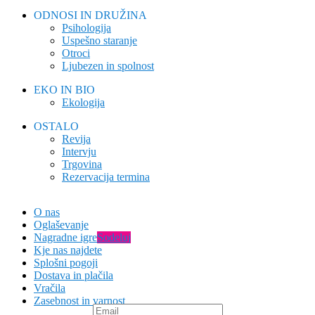
ODNOSI IN DRUŽINA
Psihologija
Uspešno staranje
Otroci
Ljubezen in spolnost
EKO IN BIO
Ekologija
OSTALO
Revija
Intervju
Trgovina
Rezervacija termina
O nas
Oglaševanje
Nagradne igre
Sodeluj
Kje nas najdete
Splošni pogoji
Dostava in plačila
Vračila
Zasebnost in varnost