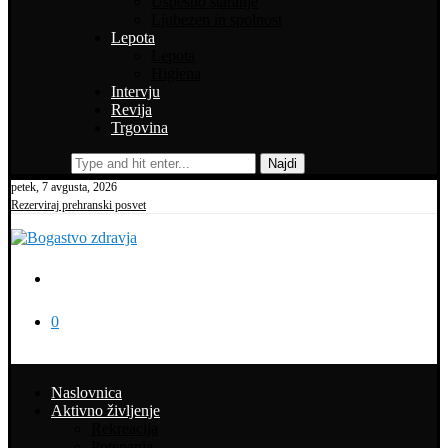
Uspešno staranje
Ljubezen in spolnost
Lepota
Lepota
Higiena
Intervju
Revija
Trgovina
Najdi
petek, 7 avgusta, 2026
Rezerviraj prehranski posvet
0
Naslovnica
Aktivno življenje
Rekreacija
Potepanja