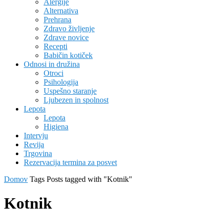
Alergije
Alternativa
Prehrana
Zdravo življenje
Zdrave novice
Recepti
Babičin kotiček
Odnosi in družina
Otroci
Psihologija
Uspešno staranje
Ljubezen in spolnost
Lepota
Lepota
Higiena
Intervju
Revija
Trgovina
Rezervacija termina za posvet
Domov
Tags
Posts tagged with "Kotnik"
Kotnik