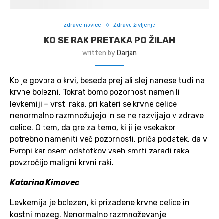
Zdrave novice
Zdravo življenje
KO SE RAK PRETAKA PO ŽILAH
written by
Darjan
Ko je govora o krvi, beseda prej ali slej nanese tudi na
krvne bolezni. Tokrat bomo pozornost namenili
levkemiji – vrsti raka, pri kateri se krvne celice
nenormalno razmnožujejo in se ne razvijajo v zdrave
celice. O tem, da gre za temo, ki ji je vsekakor
potrebno nameniti več pozornosti, priča podatek, da v
Evropi kar osem odstotkov vseh smrti zaradi raka
povzročijo maligni krvni raki.
Katarina Kimovec
Levkemija je bolezen, ki prizadene krvne celice in
kostni mozeg. Nenormalno razmnoževanje