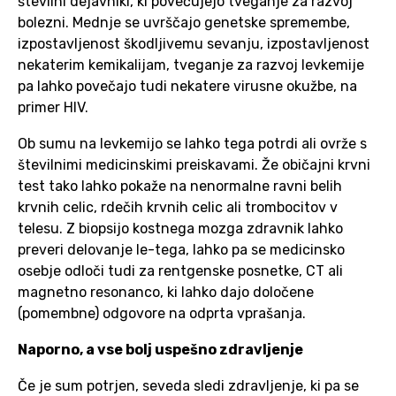
številni dejavniki, ki povečujejo tveganje za razvoj
bolezni. Mednje se uvrščajo genetske spremembe,
izpostavljenost škodljivemu sevanju, izpostavljenost
nekaterim kemikalijam, tveganje za razvoj levkemije
pa lahko povečajo tudi nekatere virusne okužbe, na
primer HIV.
Ob sumu na levkemijo se lahko tega potrdi ali ovrže s
številnimi medicinskimi preiskavami. Že običajni krvni
test tako lahko pokaže na nenormalne ravni belih
krvnih celic, rdečih krvnih celic ali trombocitov v
telesu. Z biopsijo kostnega mozga zdravnik lahko
preveri delovanje le-tega, lahko pa se medicinsko
osebje odloči tudi za rentgenske posnetke, CT ali
magnetno resonanco, ki lahko dajo določene
(pomembne) odgovore na odprta vprašanja.
Naporno, a vse bolj uspešno zdravljenje
Če je sum potrjen, seveda sledi zdravljenje, ki pa se