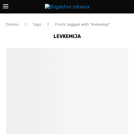
Domov
Tags
Posts tagged with "levkemija"
LEVKEMIJA