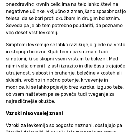
»nezdravih« krvnih celic ima na telo lahko številne
negativne učinke, vključno z zmanjšano sposobnostjo
telesa, da se bori proti okužbam in drugim boleznim.
Seveda pa je ob tem potrebno poudariti, da poznamo
več deset vrst levkemij.
Simptomi levkemije se lahko razlikujejo glede na vrsto
in stopnjo bolezni. Kljub temu pa so znani tudi
simptomi, ki so skupni vsem vrstam te bolezni. Med
njimi velja omeniti zlasti izrazito in dlje časa trajajočo
utrujenost, slabost in bruhanje, bolečine v kosteh ali
sklepih, vročino in nočno potenje, krvavenje in
modrice, ki se lahko pojavijo brez vzroka, izgubo teže,
ob vsem naštetem pa se poveča tudi tveganje za
najrazličnejše okužbe.
Vzroki niso vselej znani
Vzroki za levkemijo so pogosto neznani, obstajajo pa