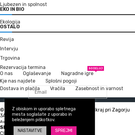
Ljubezen in spolnost
EKO IN BIO
Ekologija
OSTALO
Revija
Intervju
Trgovina
Rezervacija termina
SODELUJ
O nas
Oglaševanje
Nagradne igre
Kje nas najdete
Splošni pogoji
Dostava in plačila
Vračila
Zasebnost in varnost
Z obiskom in uporabo spletnega
PRIJAVA NA NOVICE
© Vse pravice pridržane | Tridea d.o.o., Podkraj pri Zagorju
mesta soglašate z uporabo in
3A, 1410 Zagorje ob Savi
beleženjem piškotkov.
Avtorji:
M
ULTIMEDIJA STUDIO
Shopping Cart
NASTAVITVE
SPREJMI
Close