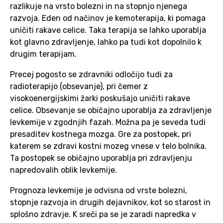
razlikuje na vrsto bolezni in na stopnjo njenega
razvoja. Eden od načinov je kemoterapija, ki pomaga
uničiti rakave celice. Taka terapija se lahko uporablja
kot glavno zdravljenje, lahko pa tudi kot dopolnilo k
drugim terapijam.
Precej pogosto se zdravniki odločijo tudi za
radioterapijo (obsevanje), pri čemer z
visokoenergijskimi žarki poskušajo uničiti rakave
celice. Obsevanje se običajno uporablja za zdravljenje
levkemije v zgodnjih fazah. Možna pa je seveda tudi
presaditev kostnega mozga. Gre za postopek, pri
katerem se zdravi kostni mozeg vnese v telo bolnika.
Ta postopek se običajno uporablja pri zdravljenju
napredovalih oblik levkemije.
Prognoza levkemije je odvisna od vrste bolezni,
stopnje razvoja in drugih dejavnikov, kot so starost in
splošno zdravje. K sreči pa se je zaradi napredka v