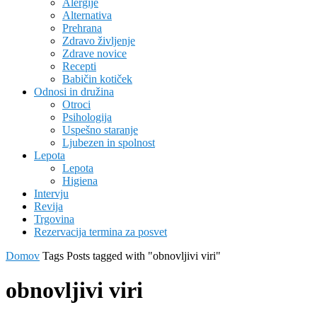
Alergije
Alternativa
Prehrana
Zdravo življenje
Zdrave novice
Recepti
Babičin kotiček
Odnosi in družina
Otroci
Psihologija
Uspešno staranje
Ljubezen in spolnost
Lepota
Lepota
Higiena
Intervju
Revija
Trgovina
Rezervacija termina za posvet
Domov
Tags
Posts tagged with "obnovljivi viri"
obnovljivi viri