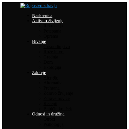
Naslovnica
Aktivno življenje
Rekreacija
Potepanja
Oprema
Bivanje
Gospodinjstvo
Rože in vrt
Gradnja
Dom
Ekologija
Zdravje
Alergije
Alternativa
Prehrana
Zdravo življenje
Zdrave novice
Recepti
Babičin kotiček
Odnosi in družina
Otroci
Psihologija