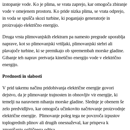
izstopanje vode. Ko je plima, se vrata zaprejo, kar omogoča zbiranje
vode v omejenem prostoru. Ko pride nizka plima, se vrata odprejo,
in voda se spušča skozi turbine, ki poganjajo generatorje in
proizvajajo električno energijo.
Druga vrsta plimovanjskih elektrarn pa namesto pregrade uporablja
naprave, kot so plimovanjski vrtiljaki, plimovanjski stebri ali
plavajoče turbine, ki se premikajo ob spremembah morske gladine.
Gibanje teh naprav pretvarja kinetično energijo vode v električno
energijo.
Prednosti in slabosti
V prid takemu načinu pridobivanja električne energije govori
dejstvo, da je plimovanje trajnosten in obnovljiv vir energije, ki
temelji na naravnem nihanju morske gladine. Slednje je obenem še
zelo predvidljivo, kar omogoča učinkovito načrtovanje proizvodnje
električne energije. Plimovanje poleg tega ne povzroča izpustov
toplogrednih plinov ali drugih onesnaževal, kar prispeva k
zmanjšanju ogljičnega odtisa.