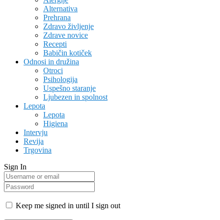
Alternativa
Prehrana
Zdravo življenje
Zdrave novice
Recepti
Babičin kotiček
Odnosi in družina
Otroci
Psihologija
Uspešno staranje
Ljubezen in spolnost
Lepota
Lepota
Higiena
Intervju
Revija
Trgovina
Sign In
Keep me signed in until I sign out