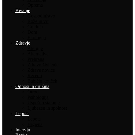
Oprema
Bivanje
Gospodinjstvo
Rože in vrt
Gradnja
Dom
Ekologija
Zdravje
Alergije
Alternativa
Prehrana
Zdravo življenje
Zdrave novice
Recepti
Babičin kotiček
Odnosi in družina
Otroci
Psihologija
Uspešno staranje
Ljubezen in spolnost
Lepota
Lepota
Higiena
Intervju