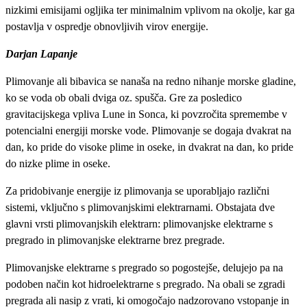
nizkimi emisijami ogljika ter minimalnim vplivom na okolje, kar ga
postavlja v ospredje obnovljivih virov energije.
Darjan Lapanje
Plimovanje ali bibavica se nanaša na redno nihanje morske gladine,
ko se voda ob obali dviga oz. spušča. Gre za posledico
gravitacijskega vpliva Lune in Sonca, ki povzročita spremembe v
potencialni energiji morske vode. Plimovanje se dogaja dvakrat na
dan, ko pride do visoke plime in oseke, in dvakrat na dan, ko pride
do nizke plime in oseke.
Za pridobivanje energije iz plimovanja se uporabljajo različni
sistemi, vključno s plimovanjskimi elektrarnami. Obstajata dve
glavni vrsti plimovanjskih elektrarn: plimovanjske elektrarne s
pregrado in plimovanjske elektrarne brez pregrade.
Plimovanjske elektrarne s pregrado so pogostejše, delujejo pa na
podoben način kot hidroelektrarne s pregrado. Na obali se zgradi
pregrada ali nasip z vrati, ki omogočajo nadzorovano vstopanje in