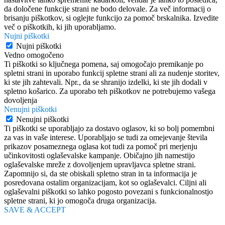
da določene funkcije strani ne bodo delovale. Za več informacij o
brisanju piškotkov, si oglejte funkcijo za pomoč brskalnika. Izvedite
več o piškotkih, ki jih uporabljamo.
Nujni piškotki
Nujni piškotki
Vedno omogočeno
Ti piškotki so ključnega pomena, saj omogočajo premikanje po
spletni strani in uporabo funkcij spletne strani ali za nudenje storitev,
ki ste jih zahtevali. Npr., da se shranijo izdelki, ki ste jih dodali v
spletno košarico. Za uporabo teh piškotkov ne potrebujemo vašega
dovoljenja
Nenujni piškotki
Nenujni piškotki
Ti piškotki se uporabljajo za dostavo oglasov, ki so bolj pomembni
za vas in vaše interese. Uporabljajo se tudi za omejevanje števila
prikazov posameznega oglasa kot tudi za pomoč pri merjenju
učinkovitosti oglaševalske kampanje. Običajno jih namestijo
oglaševalske mreže z dovoljenjem upravljavca spletne strani.
Zapomnijo si, da ste obiskali spletno stran in ta informacija je
posredovana ostalim organizacijam, kot so oglaševalci. Ciljni ali
oglaševalni piškotki so lahko pogosto povezani s funkcionalnostjo
spletne strani, ki jo omogoča druga organizacija.
SAVE & ACCEPT