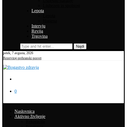
Uspešno staranje
Ljubezen in spolnost
Lepota
Lepota
Higiena
Intervju
Revija
Trgovina
Najdi
petek, 7 avgusta, 2026
Rezerviraj prehranski posvet
0
Naslovnica
Aktivno življenje
Rekreacija
Potepanja