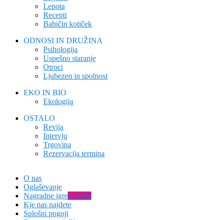
Lepota
Recepti
Babičin kotiček
ODNOSI IN DRUŽINA
Psihologija
Uspešno staranje
Otroci
Ljubezen in spolnost
EKO IN BIO
Ekologija
OSTALO
Revija
Intervju
Trgovina
Rezervacija termina
O nas
Oglaševanje
Nagradne igre
Sodeluj
Kje nas najdete
Splošni pogoji