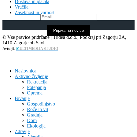
Dostava in plačila
Vračila
Zasebnost in varnost
Prijava na novice
© Vse pravice pridržane | Tridea d.o.o., Podkraj pri Zagorju 3A,
1410 Zagorje ob Savi
Avtorji:
M
ULTIMEDIJA STUDIO
Naslovnica
Aktivno življenje
Rekreacija
Potepanja
Oprema
Bivanje
Gospodinjstvo
Rože in vrt
Gradnja
Dom
Ekologija
Zdravje
Alergije