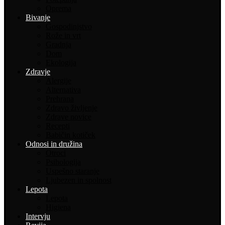
Oprema
Bivanje
Gospodinjstvo
Rože in vrt
Gradnja
Dom
Ekologija
Zdravje
Alergije
Alternativa
Prehrana
Zdravo življenje
Zdrave novice
Recepti
Babičin kotiček
Odnosi in družina
Otroci
Psihologija
Uspešno staranje
Ljubezen in spolnost
Lepota
Lepota
Higiena
Intervju