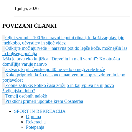
1 julija, 2026
POVEZANI ČLANKI
Oljni serumi – 100 % naravni lepotni rituali, ki koži zagotavljajo
mehkobo, učvrstitev in sijoč videz
Odkrijte moč ajurvede – naravna pot do lepše kože, močnejših las
in boljšega počutja
Izšla je prva eko knjižica “Drevolin in mali varuhi”: Ko otroška
domišljija varuje naravo
3 stvari, ki jih ženske po 40 ne vedo o negi zrele kože
Kako pripraviti kožo na sonce: naraven pristop za zdravo in lepo
porjavelost
Zobne zalivke: koliko časa zdržijo in kaj vpliva na njihovo
življenjsko dobo?
Temelj osebnih naložb
Praktični primeri uporabe krem Cosmerba
ŠPORT IN REKREACIJA
Oprema
Rekeracija
Potepanja