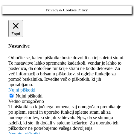
Privacy & Cookies Policy
Zapri
Nastavitve
Odločite se, katere piškotke boste dovolili na tej spletni strani.
Te nastavitve lahko spremenite kadarkoli, vendar je lahko to
posledica, da določene funkcije strani ne bodo delovale. Za
več informacij o brisanju piškotkov, si oglejte funkcijo za
pomoč brskalnika. Izvedite več o piškotkih, ki jih
uporabljamo.
Nujni piškotki
Nujni piškotki
Vedno omogočeno
Ti piškotki so ključnega pomena, saj omogočajo premikanje
po spletni strani in uporabo funkcij spletne strani ali za
nudenje storitev, ki ste jih zahtevali. Npr., da se shranijo
izdelki, ki ste jih dodali v spletno košarico. Za uporabo teh
piškotkov ne potrebujemo vašega dovoljenja
Nenujni piškotki