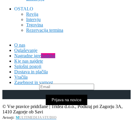
OSTALO
Revija
Intervju
Trgovina
Rezervacija termina
O nas
Oglaševanje
Nagradne igre
Sodeluj
Kje nas najdete
Splošni pogoji
Dostava in plačila
Vračila
Zasebnost in varnost
Prijava na novice
© Vse pravice pridržane | Tridea d.o.o., Podkraj pri Zagorju 3A,
1410 Zagorje ob Savi
Avtorji:
M
ULTIMEDIJA STUDIO