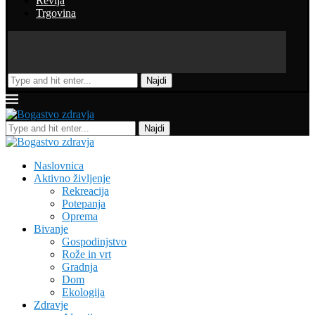
Revija
Trgovina
Najdi
Najdi
Naslovnica
Aktivno življenje
Rekreacija
Potepanja
Oprema
Bivanje
Gospodinjstvo
Rože in vrt
Gradnja
Dom
Ekologija
Zdravje