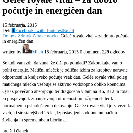
počutje in energičen dan
15 februarja, 2015
Deli
0
Facebook
Twitter
Pinterest
Email
Domov
Zdravje
Zdrave novice
Geleé royale vital – za dobro počutje
in energičen dan
written by
Milan
15 februarja, 2015
0 comment
228
ogledov
Se tudi vam zdi, da zunaj že diši po pomladi? Zakorakajte vanjo
polni energije. Matični mleček je odlična izbira za krepitev naravne
odpornosti in kraljevsko počutje vsak dan. Gelée royale vital poleg
matičnega mlečka vsebuje še aktivno vodotopno obliko koencima
Q10 s povečano absorpcijo ter dragocena vitamina B6, B12 in folat,
ki prispevajo k zmanjševanju utrujenosti in izčrpanosti ter k
normalnemu psihološkemu delovanju. Gelée royale vital je zaveznik
vseh, ki ste starejši od 25 let, izpostavljeni sodobnemu načinu
življenja in spremembam bioritma.
prejšni članek