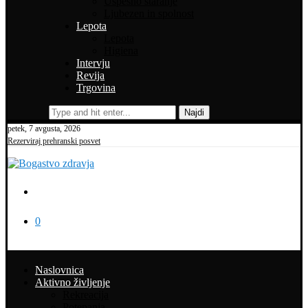
Uspešno staranje
Ljubezen in spolnost
Lepota
Lepota
Higiena
Intervju
Revija
Trgovina
Najdi
petek, 7 avgusta, 2026
Rezerviraj prehranski posvet
0
Naslovnica
Aktivno življenje
Rekreacija
Potepanja