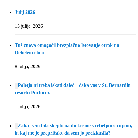
Julij 2026
13 julija, 2026
Tuš znova omogočil brezplačno letovanje otrok na
Debelem rtiču
8 julija, 2026
Poletja ni treba iskati daleč – čaka vas v St. Bernardin
resortu Portorož
1 julija, 2026
Zakaj sem bila skeptična do kreme s čebeljim strupom,
in kaj me je prepričalo, da sem jo preizkusila?