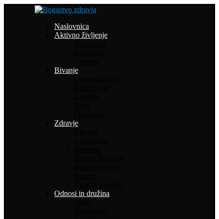
Naslovnica
Aktivno življenje
Rekreacija
Potepanja
Oprema
Bivanje
Gospodinjstvo
Rože in vrt
Gradnja
Dom
Ekologija
Zdravje
Alergije
Alternativa
Prehrana
Zdravo življenje
Zdrave novice
Recepti
Babičin kotiček
Odnosi in družina
Otroci
Psihologija