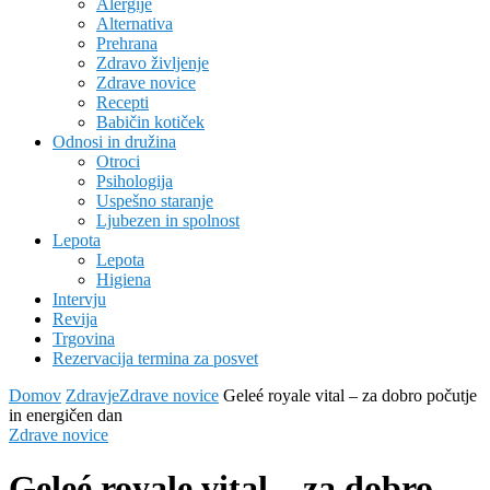
Alergije
Alternativa
Prehrana
Zdravo življenje
Zdrave novice
Recepti
Babičin kotiček
Odnosi in družina
Otroci
Psihologija
Uspešno staranje
Ljubezen in spolnost
Lepota
Lepota
Higiena
Intervju
Revija
Trgovina
Rezervacija termina za posvet
Domov
Zdravje
Zdrave novice
Geleé royale vital – za dobro počutje
in energičen dan
Zdrave novice
Geleé royale vital – za dobro