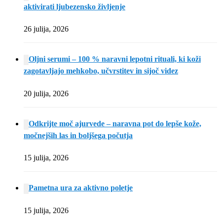
aktivirati ljubezensko življenje
26 julija, 2026
Oljni serumi – 100 % naravni lepotni rituali, ki koži
zagotavljajo mehkobo, učvrstitev in sijoč videz
20 julija, 2026
Odkrijte moč ajurvede – naravna pot do lepše kože,
močnejših las in boljšega počutja
15 julija, 2026
Pametna ura za aktivno poletje
15 julija, 2026