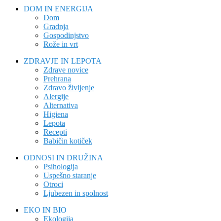
DOM IN ENERGIJA
Dom
Gradnja
Gospodinjstvo
Rože in vrt
ZDRAVJE IN LEPOTA
Zdrave novice
Prehrana
Zdravo življenje
Alergije
Alternativa
Higiena
Lepota
Recepti
Babičin kotiček
ODNOSI IN DRUŽINA
Psihologija
Uspešno staranje
Otroci
Ljubezen in spolnost
EKO IN BIO
Ekologija