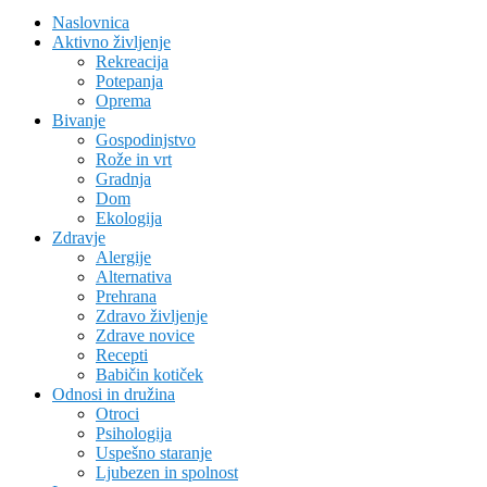
Naslovnica
Aktivno življenje
Rekreacija
Potepanja
Oprema
Bivanje
Gospodinjstvo
Rože in vrt
Gradnja
Dom
Ekologija
Zdravje
Alergije
Alternativa
Prehrana
Zdravo življenje
Zdrave novice
Recepti
Babičin kotiček
Odnosi in družina
Otroci
Psihologija
Uspešno staranje
Ljubezen in spolnost