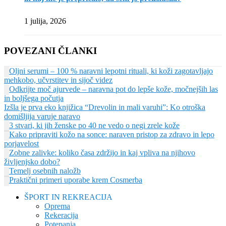
1 julija, 2026
POVEZANI ČLANKI
Oljni serumi – 100 % naravni lepotni rituali, ki koži zagotavljajo
mehkobo, učvrstitev in sijoč videz
Odkrijte moč ajurvede – naravna pot do lepše kože, močnejših las
in boljšega počutja
Izšla je prva eko knjižica “Drevolin in mali varuhi”: Ko otroška
domišljija varuje naravo
3 stvari, ki jih ženske po 40 ne vedo o negi zrele kože
Kako pripraviti kožo na sonce: naraven pristop za zdravo in lepo
porjavelost
Zobne zalivke: koliko časa zdržijo in kaj vpliva na njihovo
življenjsko dobo?
Temelj osebnih naložb
Praktični primeri uporabe krem Cosmerba
ŠPORT IN REKREACIJA
Oprema
Rekeracija
Potepanja