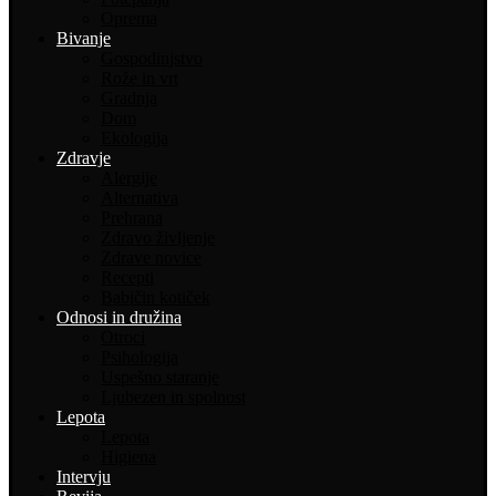
Oprema
Bivanje
Gospodinjstvo
Rože in vrt
Gradnja
Dom
Ekologija
Zdravje
Alergije
Alternativa
Prehrana
Zdravo življenje
Zdrave novice
Recepti
Babičin kotiček
Odnosi in družina
Otroci
Psihologija
Uspešno staranje
Ljubezen in spolnost
Lepota
Lepota
Higiena
Intervju