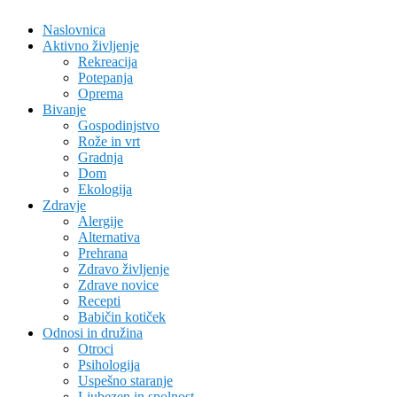
Naslovnica
Aktivno življenje
Rekreacija
Potepanja
Oprema
Bivanje
Gospodinjstvo
Rože in vrt
Gradnja
Dom
Ekologija
Zdravje
Alergije
Alternativa
Prehrana
Zdravo življenje
Zdrave novice
Recepti
Babičin kotiček
Odnosi in družina
Otroci
Psihologija
Uspešno staranje
Ljubezen in spolnost