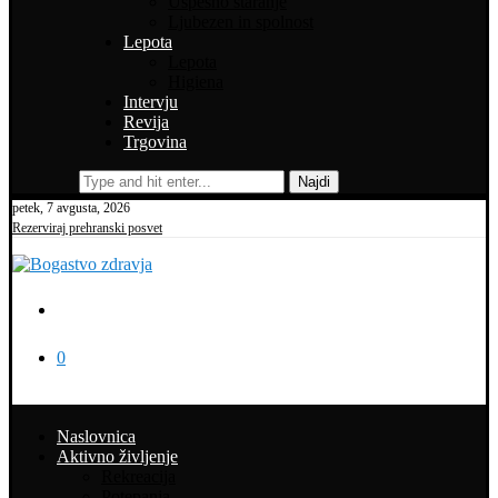
Uspešno staranje
Ljubezen in spolnost
Lepota
Lepota
Higiena
Intervju
Revija
Trgovina
Najdi
petek, 7 avgusta, 2026
Rezerviraj prehranski posvet
0
Naslovnica
Aktivno življenje
Rekreacija
Potepanja