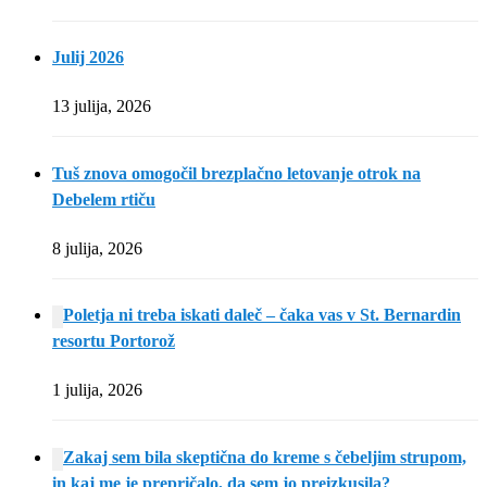
Julij 2026
13 julija, 2026
Tuš znova omogočil brezplačno letovanje otrok na
Debelem rtiču
8 julija, 2026
Poletja ni treba iskati daleč – čaka vas v St. Bernardin
resortu Portorož
1 julija, 2026
Zakaj sem bila skeptična do kreme s čebeljim strupom,
in kaj me je prepričalo, da sem jo preizkusila?