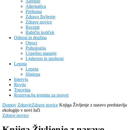
Alergije
Alternativa
Prehrana
Zdravo življenje
Zdrave novice
Recepti
Babičin kotiček
Odnosi in družina
Otroci
Psihologija
Uspešno staranje
Ljubezen in spolnost
Lepota
Lepota
Higiena
Intervju
Revija
Trgovina
Rezervacija termina za posvet
Domov
Zdravje
Zdrave novice
Knjiga Življenje z naravo predstavlja
ekologijo v novi luči
Zdrave novice
Knjiga Življenje z naravo