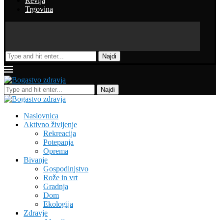
Revija
Trgovina
Najdi
Najdi
Naslovnica
Aktivno življenje
Rekreacija
Potepanja
Oprema
Bivanje
Gospodinjstvo
Rože in vrt
Gradnja
Dom
Ekologija
Zdravje