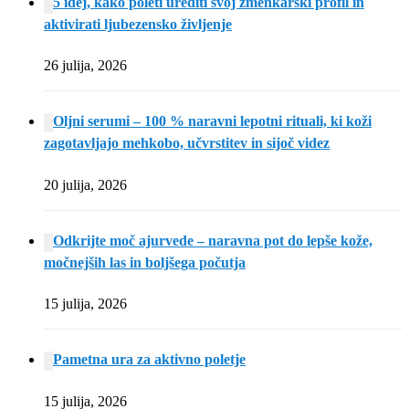
5 idej, kako poleti urediti svoj zmenkarski profil in
aktivirati ljubezensko življenje
26 julija, 2026
Oljni serumi – 100 % naravni lepotni rituali, ki koži
zagotavljajo mehkobo, učvrstitev in sijoč videz
20 julija, 2026
Odkrijte moč ajurvede – naravna pot do lepše kože,
močnejših las in boljšega počutja
15 julija, 2026
Pametna ura za aktivno poletje
15 julija, 2026