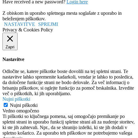
Have received a new password?
Login here
Z obiskom in uporabo spletnega mesta soglašate z uporabo in
beleženjem piškotkov.
NASTAVITVE
SPREJMI
Privacy & Cookies Policy
Zapri
Nastavitve
Odločite se, katere piškotke boste dovolili na tej spletni strani. Te
nastavitve lahko spremenite kadarkoli, vendar je lahko to posledica,
da določene funkcije strani ne bodo delovale. Za več informacij o
brisanju piškotkov, si oglejte funkcijo za pomoč brskalnika. Izvedite
več o piškotkih, ki jih uporabljamo.
Nujni piškotki
Nujni piškotki
Vedno omogočeno
Ti piškotki so ključnega pomena, saj omogočajo premikanje po
spletni strani in uporabo funkcij spletne strani ali za nudenje storitev,
ki ste jih zahtevali. Npr., da se shranijo izdelki, ki ste jih dodali v
spletno košarico. Za uporabo teh piškotkov ne potrebujemo vašega