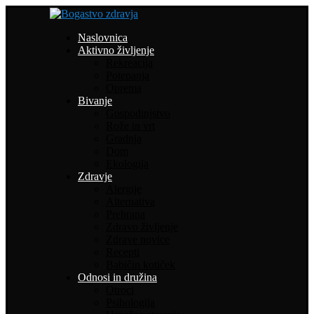
Naslovnica
Aktivno življenje
Rekreacija
Potepanja
Oprema
Bivanje
Gospodinjstvo
Rože in vrt
Gradnja
Dom
Ekologija
Zdravje
Alergije
Alternativa
Prehrana
Zdravo življenje
Zdrave novice
Recepti
Babičin kotiček
Odnosi in družina
Otroci
Psihologija