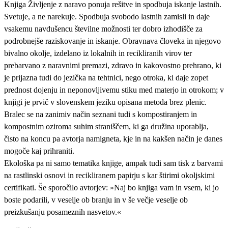
Knjiga Življenje z naravo ponuja rešitve in spodbuja iskanje lastnih.
Svetuje, a ne narekuje. Spodbuja svobodo lastnih zamisli in daje
vsakemu navdušencu številne možnosti ter dobro izhodišče za
podrobnejše raziskovanje in iskanje. Obravnava človeka in njegovo
bivalno okolje, izdelano iz lokalnih in recikliranih virov ter
prebarvano z naravnimi premazi, zdravo in kakovostno prehrano, ki
je prijazna tudi do jezička na tehtnici, nego otroka, ki daje zopet
prednost dojenju in neponovljivemu stiku med materjo in otrokom; v
knjigi je prvič v slovenskem jeziku opisana metoda brez plenic.
Bralec se na zanimiv način seznani tudi s kompostiranjem in
kompostnim oziroma suhim straniščem, ki ga družina uporablja,
čisto na koncu pa avtorja namigneta, kje in na kakšen način je danes
mogoče kaj prihraniti.
Ekološka pa ni samo tematika knjige, ampak tudi sam tisk z barvami
na rastlinski osnovi in recikliranem papirju s kar štirimi okoljskimi
certifikati. Še sporočilo avtorjev: »Naj bo knjiga vam in vsem, ki jo
boste podarili, v veselje ob branju in v še večje veselje ob
preizkušanju posameznih nasvetov.«