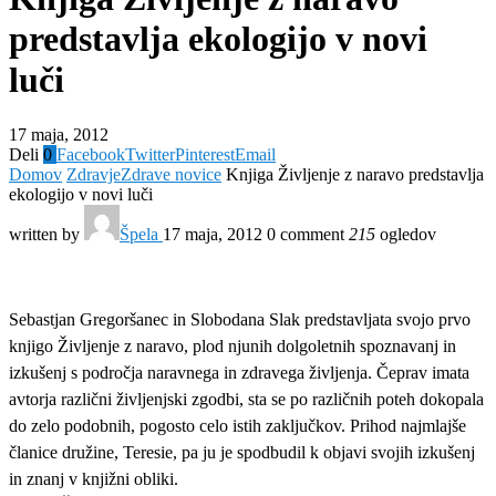
predstavlja ekologijo v novi
luči
17 maja, 2012
Deli
0
Facebook
Twitter
Pinterest
Email
Domov
Zdravje
Zdrave novice
Knjiga Življenje z naravo predstavlja
ekologijo v novi luči
written by
Špela
17 maja, 2012
0 comment
215
ogledov
Sebastjan Gregoršanec in Slobodana Slak predstavljata svojo prvo
knjigo Življenje z naravo, plod njunih dolgoletnih spoznavanj in
izkušenj s področja naravnega in zdravega življenja. Čeprav imata
avtorja različni življenjski zgodbi, sta se po različnih poteh dokopala
do zelo podobnih, pogosto celo istih zaključkov. Prihod najmlajše
članice družine, Teresie, pa ju je spodbudil k objavi svojih izkušenj
in znanj v knjižni obliki.