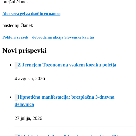
prejšni članek
Aloe vera gel za tisoč in en namen
naslednji članek
Pokloni zvezek – dobrodelna akcija Slovenske karitas
Novi prispevki
Z Jernejem Tozonom na vsakem koraku poletja
4 avgusta, 2026
Hipnotična manifestacija: brezplačna 3-dnevna
delavnica
27 julija, 2026