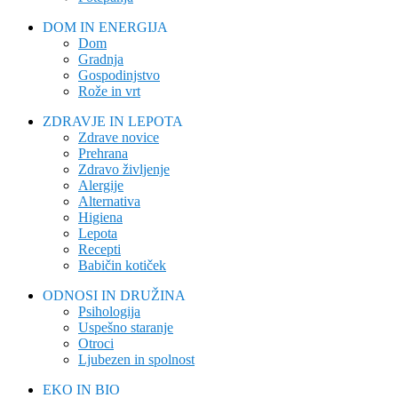
DOM IN ENERGIJA
Dom
Gradnja
Gospodinjstvo
Rože in vrt
ZDRAVJE IN LEPOTA
Zdrave novice
Prehrana
Zdravo življenje
Alergije
Alternativa
Higiena
Lepota
Recepti
Babičin kotiček
ODNOSI IN DRUŽINA
Psihologija
Uspešno staranje
Otroci
Ljubezen in spolnost
EKO IN BIO