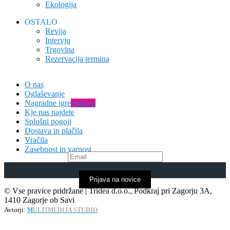
Ekologija
OSTALO
Revija
Intervju
Trgovina
Rezervacija termina
O nas
Oglaševanje
Nagradne igre
Sodeluj
Kje nas najdete
Splošni pogoji
Dostava in plačila
Vračila
Zasebnost in varnost
Prijava na novice
© Vse pravice pridržane | Tridea d.o.o., Podkraj pri Zagorju 3A,
1410 Zagorje ob Savi
Avtorji:
M
ULTIMEDIJA STUDIO