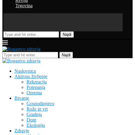
Revija
Trgovina
Najdi
Najdi
Naslovnica
Aktivno življenje
Rekreacija
Potepanja
Oprema
Bivanje
Gospodinjstvo
Rože in vrt
Gradnja
Dom
Ekologija
Zdravje