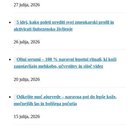
27 julija, 2026
5 idej, kako poleti urediti svoj zmenkarski profil in
aktivirati ljubezensko življenje
26 julija, 2026
Oljni serumi – 100 % naravni lepotni rituali, ki koži
zagotavljajo mehkobo, učvrstitev in sijoč videz
20 julija, 2026
Odkrijte moč ajurvede – naravna pot do lepše kože,
močnejših las in boljšega počutja
15 julija, 2026