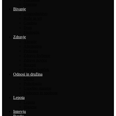
Oprema
Bivanje
Gospodinjstvo
Rože in vrt
Gradnja
Dom
Ekologija
Zdravje
Alergije
Alternativa
Prehrana
Zdravo življenje
Zdrave novice
Recepti
Babičin kotiček
Odnosi in družina
Otroci
Psihologija
Uspešno staranje
Ljubezen in spolnost
Lepota
Lepota
Higiena
Intervju