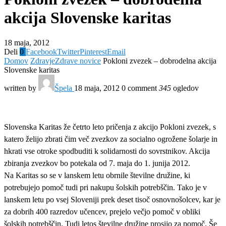
akcija Slovenske karitas
18 maja, 2012
Deli
0
Facebook
Twitter
Pinterest
Email
Domov
Zdravje
Zdrave novice
Pokloni zvezek – dobrodelna akcija
Slovenske karitas
written by
Špela
18 maja, 2012
0 comment
345
ogledov
Slovenska Karitas že četrto leto pričenja z akcijo Pokloni zvezek, s
katero želijo zbrati čim več zvezkov za socialno ogrožene šolarje in
hkrati vse otroke spodbuditi k solidarnosti do sovrstnikov. Akcija
zbiranja zvezkov bo potekala od 7. maja do 1. junija 2012.
Na Karitas so se v lanskem letu obrnile številne družine, ki
potrebujejo pomoč tudi pri nakupu šolskih potrebščin. Tako je v
lanskem letu po vsej Sloveniji prek deset tisoč osnovnošolcev, kar je
za dobrih 400 razredov učencev, prejelo večjo pomoč v obliki
šolskih potrebščin. Tudi letos številne družine prosijo za pomoč. Še