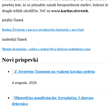
posebej tiste, ki so prizadete zaradi brezposelnosti staršev, bolezni in
drugih težkih okoliščin. Več na
www.karitas.si/zvezek
.
prejšni članek
Knjiga Življenje z naravo predstavlja ekologijo v novi luči
naslednji članek
Motnje hranjenja – težka a ozdravljiva bolezen sodobnega časa
Novi prispevki
Z Jernejem Tozonom na vsakem koraku poletja
4 avgusta, 2026
Hipnotična manifestacija: brezplačna 3-dnevna
delavnica