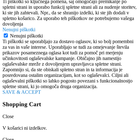
Ti piškotki so ključnega pomena, saj omogočajo premikanje po
spletni strani in uporabo funkcij spletne strani ali za nudenje storitev,
ki ste jih zahtevali. Npr., da se shranijo izdelki, ki ste jih dodali v
spletno košarico. Za uporabo teh piškotkov ne potrebujemo vašega
dovoljenja
Nenujni piškotki
Nenujni piškotki
Ti piškotki se uporabljajo za dostavo oglasov, ki so bolj pomembni
za vas in vaše interese. Uporabljajo se tudi za omejevanje števila
prikazov posameznega oglasa kot tudi za pomoč pri merjenju
učinkovitosti oglaševalske kampanje. Običajno jih namestijo
oglaševalske mreže z dovoljenjem upravljavca spletne strani.
Zapomnijo si, da ste obiskali spletno stran in ta informacija je
posredovana ostalim organizacijam, kot so oglaševalci. Ciljni ali
oglaševalni piškotki so lahko pogosto povezani s funkcionalnostjo
spletne strani, ki jo omogoča druga organizacija.
SAVE & ACCEPT
Shopping Cart
Close
V košarici ni izdelkov.
Close