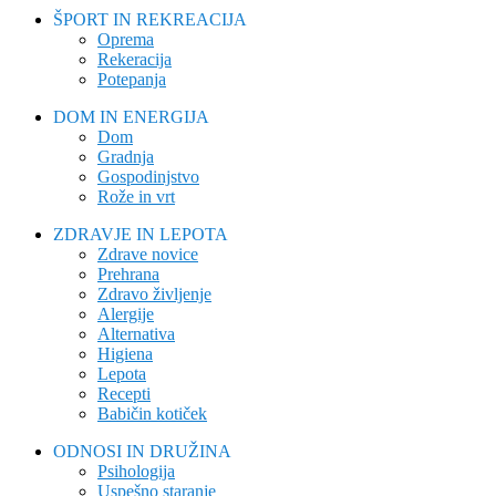
ŠPORT IN REKREACIJA
Oprema
Rekeracija
Potepanja
DOM IN ENERGIJA
Dom
Gradnja
Gospodinjstvo
Rože in vrt
ZDRAVJE IN LEPOTA
Zdrave novice
Prehrana
Zdravo življenje
Alergije
Alternativa
Higiena
Lepota
Recepti
Babičin kotiček
ODNOSI IN DRUŽINA
Psihologija
Uspešno staranje