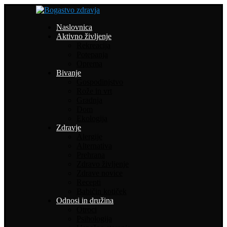
Naslovnica
Aktivno življenje
Rekreacija
Potepanja
Oprema
Bivanje
Gospodinjstvo
Rože in vrt
Gradnja
Dom
Ekologija
Zdravje
Alergije
Alternativa
Prehrana
Zdravo življenje
Zdrave novice
Recepti
Babičin kotiček
Odnosi in družina
Otroci
Psihologija