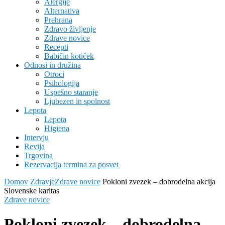
Alergije
Alternativa
Prehrana
Zdravo življenje
Zdrave novice
Recepti
Babičin kotiček
Odnosi in družina
Otroci
Psihologija
Uspešno staranje
Ljubezen in spolnost
Lepota
Lepota
Higiena
Intervju
Revija
Trgovina
Rezervacija termina za posvet
Domov
Zdravje
Zdrave novice
Pokloni zvezek – dobrodelna akcija
Slovenske karitas
Zdrave novice
Pokloni zvezek – dobrodelna