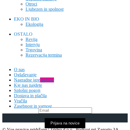
Otroci
Ljubezen in spolnost
EKO IN BIO
Ekologija
OSTALO
Revija
Intervju
Trgovina
Rezervacija termina
O nas
Oglaševanje
Nagradne igre
Sodeluj
Kje nas najdete
Splošni pogoji
Dostava in plačila
Vračila
Zasebnost in varnost
Prijava na novice
© Vse pravice pridržane | Tridea d.o.o., Podkraj pri Zagorju 3A,