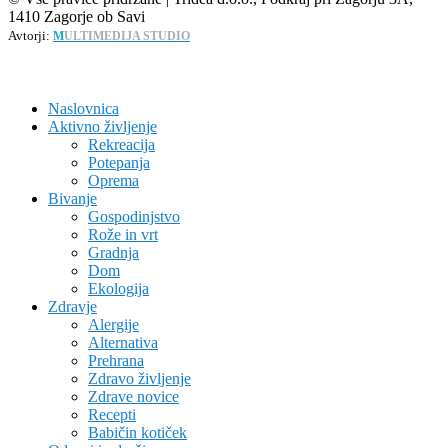
1410 Zagorje ob Savi
Avtorji:
M
ULTIMEDIJA STUDIO
Naslovnica
Aktivno življenje
Rekreacija
Potepanja
Oprema
Bivanje
Gospodinjstvo
Rože in vrt
Gradnja
Dom
Ekologija
Zdravje
Alergije
Alternativa
Prehrana
Zdravo življenje
Zdrave novice
Recepti
Babičin kotiček