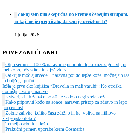
Zakaj sem bila skeptična do kreme s čebeljim strupom,
in kaj me je prepričalo, da sem jo preizkusila?
1 julija, 2026
POVEZANI ČLANKI
Oljni serumi – 100 % naravni lepotni rituali, ki koži zagotavljajo
mehkobo, učvrstitev in sijoč videz
Odkrijte moč ajurvede – naravna pot do lepše kože, močnejših las
in boljšega počutja
Izšla je prva eko knjižica “Drevolin in mali varuhi”: Ko otroška
domišljija varuje naravo
3 stvari, ki jih ženske po 40 ne vedo o negi zrele kože
Kako pripraviti kožo na sonce: naraven pristop za zdravo in lepo
porjavelost
Zobne zalivke: koliko časa zdržijo in kaj vpliva na njihovo
življenjsko dobo?
Temelj osebnih naložb
Praktični primeri uporabe krem Cosmerba