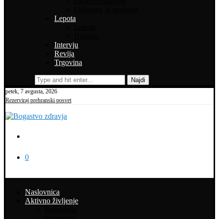
Uspešno staranje
Ljubezen in spolnost
Lepota
Lepota
Higiena
Intervju
Revija
Trgovina
Najdi
petek, 7 avgusta, 2026
Rezerviraj prehranski posvet
0
Naslovnica
Aktivno življenje
Rekreacija
Potepanja