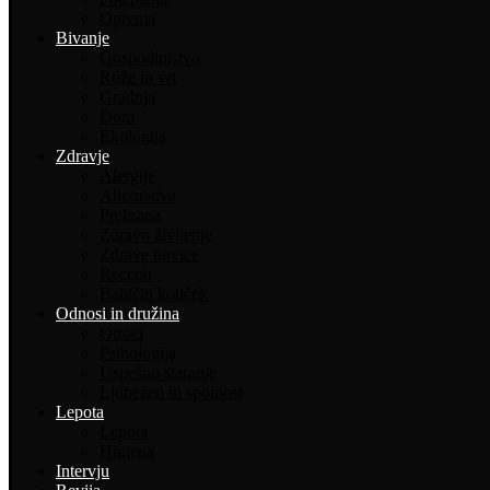
Oprema
Bivanje
Gospodinjstvo
Rože in vrt
Gradnja
Dom
Ekologija
Zdravje
Alergije
Alternativa
Prehrana
Zdravo življenje
Zdrave novice
Recepti
Babičin kotiček
Odnosi in družina
Otroci
Psihologija
Uspešno staranje
Ljubezen in spolnost
Lepota
Lepota
Higiena
Intervju