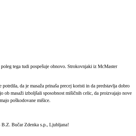
, poleg tega tudi pospešuje obnovo. Strokovnjaki iz McMaster
potrdila, da je masaža prinaša precej koristi in da predstavlja dobro
jo ob masaži izboljšali sposobnost mišičnih celic, da proizvajajo nove
i imajo poškodovane mišice.
B.Z. Bučar Zdenka s.p., Ljubljana!