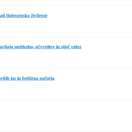
rati ljubezensko življenje
avljajo mehkobo, učvrstitev in sijoč videz
jših las in boljšega počutja