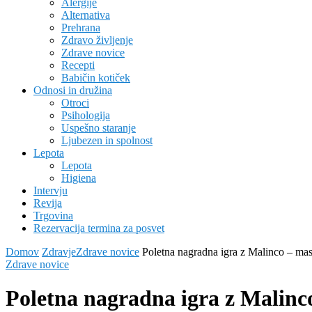
Alergije
Alternativa
Prehrana
Zdravo življenje
Zdrave novice
Recepti
Babičin kotiček
Odnosi in družina
Otroci
Psihologija
Uspešno staranje
Ljubezen in spolnost
Lepota
Lepota
Higiena
Intervju
Revija
Trgovina
Rezervacija termina za posvet
Domov
Zdravje
Zdrave novice
Poletna nagradna igra z Malinco – mas
Zdrave novice
Poletna nagradna igra z Malinc