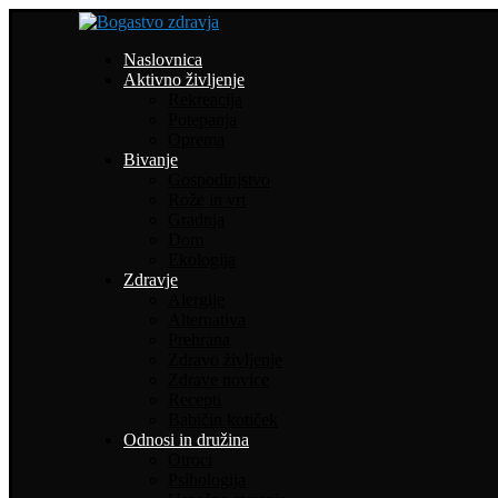
Naslovnica
Aktivno življenje
Rekreacija
Potepanja
Oprema
Bivanje
Gospodinjstvo
Rože in vrt
Gradnja
Dom
Ekologija
Zdravje
Alergije
Alternativa
Prehrana
Zdravo življenje
Zdrave novice
Recepti
Babičin kotiček
Odnosi in družina
Otroci
Psihologija