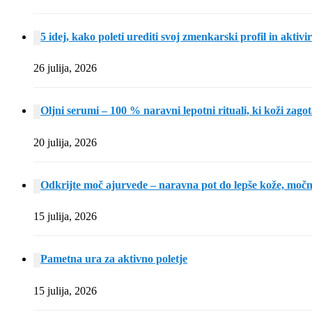
5 idej, kako poleti urediti svoj zmenkarski profil in aktivi
26 julija, 2026
Oljni serumi – 100 % naravni lepotni rituali, ki koži zagot
20 julija, 2026
Odkrijte moč ajurvede – naravna pot do lepše kože, močne
15 julija, 2026
Pametna ura za aktivno poletje
15 julija, 2026