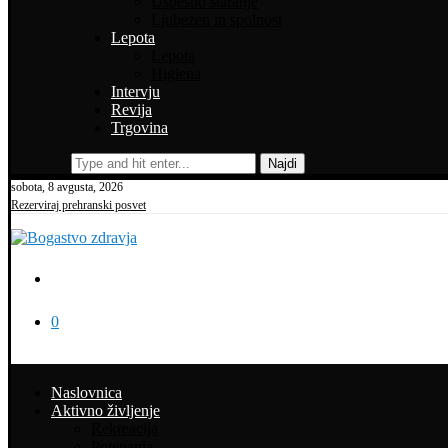
Uspešno staranje
Ljubezen in spolnost
Lepota
Lepota
Higiena
Intervju
Revija
Trgovina
Najdi
sobota, 8 avgusta, 2026
Rezerviraj prehranski posvet
0
Naslovnica
Aktivno življenje
Rekreacija
Potepanja