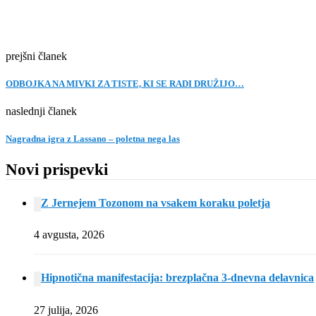
prejšni članek
ODBOJKA NA MIVKI ZA TISTE, KI SE RADI DRUŽIJO…
naslednji članek
Nagradna igra z Lassano – poletna nega las
Novi prispevki
Z Jernejem Tozonom na vsakem koraku poletja
4 avgusta, 2026
Hipnotična manifestacija: brezplačna 3-dnevna delavnica
27 julija, 2026