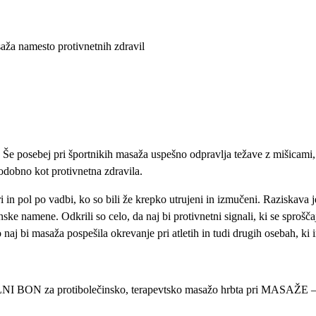
aža namesto protivnetnih zdravil
 Še posebej pri športnikih masaža uspešno odpravlja težave z mišicami
odobno kot protivnetna zdravila.
in pol po vadbi, ko so bili že krepko utrujeni in izmučeni. Raziskava je 
ke namene. Odkrili so celo, da naj bi protivnetni signali, ki se sprošča
 naj bi masaža pospešila okrevanje pri atletih in tudi drugih osebah, k
LNI BON za protibolečinsko, terapevtsko masažo hrbta pri MASAŽE – 