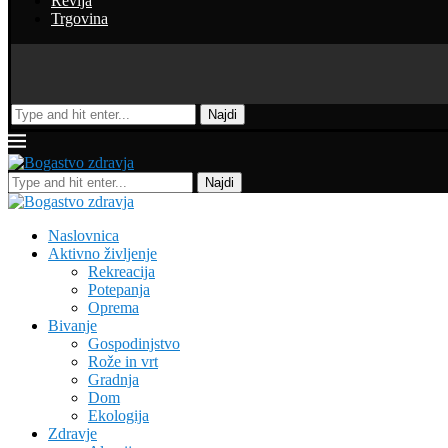
Revija
Trgovina
Najdi
Najdi
Naslovnica
Aktivno življenje
Rekreacija
Potepanja
Oprema
Bivanje
Gospodinjstvo
Rože in vrt
Gradnja
Dom
Ekologija
Zdravje