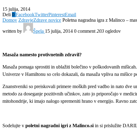
15 julija, 2014
Deli
0
Facebook
Twitter
Pinterest
Email
Domov
Zdravje
Zdrave novice
Poletna nagradna igra z Malinco – mas
written by
Špela
15 julija, 2014
0 comment
203
ogledov
Masaža namesto protivnetnih zdravil?
Masaža pomaga sprostiti in ublažiti bolečino v poškodovanih mišicah.
Univerze v Hamiltonu so celo dokazali, da masaža vpliva na mišice p
Znanstveniki so preiskovali primere moških pred vadbo in nato dve uri 
metodo za doseganje pozitivnih učinkov, zato jo priporočajo v medicins
mitohondrije, ki imajo nalogo spremeniti hrano v energijo. Ravno zato
Sodelujte v
poletni nagradni igri z Malinco.si
in si prislužite DARI