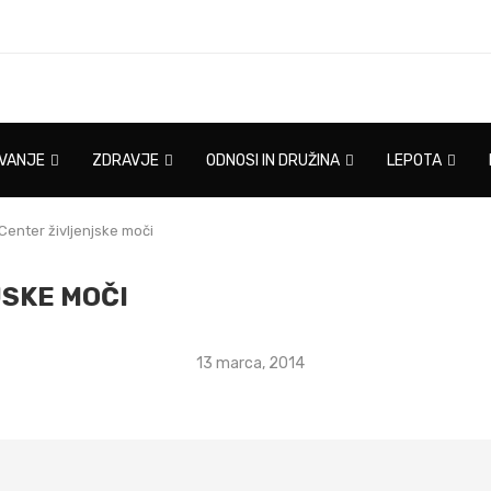
IVANJE
ZDRAVJE
ODNOSI IN DRUŽINA
LEPOTA
Center življenjske moči
JSKE MOČI
13 marca, 2014