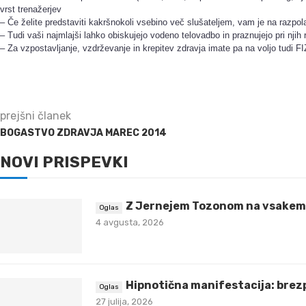
vrst trenažerjev
– Če želite predstaviti kakršnokoli vsebino več slušateljem, vam je na r
– Tudi vaši najmlajši lahko obiskujejo vodeno telovadbo in praznujejo pri njih
– Za vzpostavljanje, vzdrževanje in krepitev zdravja imate pa na voljo tud
prejšni članek
BOGASTVO ZDRAVJA MAREC 2014
NOVI PRISPEVKI
Z Jernejem Tozonom na vsakem 
4 avgusta, 2026
Hipnotična manifestacija: brez
27 julija, 2026