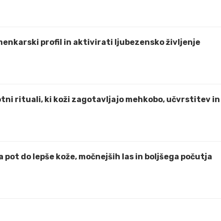
zmenkarski profil in aktivirati ljubezensko življenje
tni rituali, ki koži zagotavljajo mehkobo, učvrstitev in
 pot do lepše kože, močnejših las in boljšega počutja