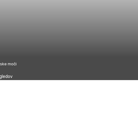
jske moči
gledov