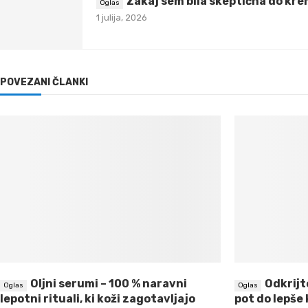
Zakaj sem bila skeptična do krem
1 julija, 2026
POVEZANI ČLANKI
Oljni serumi – 100 % naravni
Odkrijt
lepotni rituali, ki koži zagotavljajo
pot do lepše 