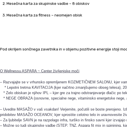
2. Mesečna karta za skupinske vadbe ~ 8 obiskov
3. Mesečna karta za fitness ~ neomejen obisk
Pod okriljem sončnega zavetnika in v objemu pozitivne energije stoji
O Wellnessu ASPARA ~ Center življenjske moči
– Razvajajte se v vrhunsko opremljenem KOZMETIČNEM SALONU, kjer vam po
* Lepotni tretma KAVITACIJA (kjer načrtno zmanjšujemo obseg telesa), 20 dn
* Zelo obiskan je njihov IPL – kjer gre za trajno odstranjevanje dlačic po t
* NEGE OBRAZA (osnovne, specialne nege, vitaminsko energetske nege, ant
– Uvedite MASAŽO v vaš vsakdan! Verjemite, počutili se boste prerojeno. Iz
pridobitev MASAŽO OCEANOV, kjer sprostite celotno telo in uravnovesite živ
– Za ljubitelje SAVN je na razpolago infra, turško in finsko savni kjer izvajajo
– Možne so tudi skupinske vadbe (STEP, TNZ, Aspara fit mix in spinining, kje