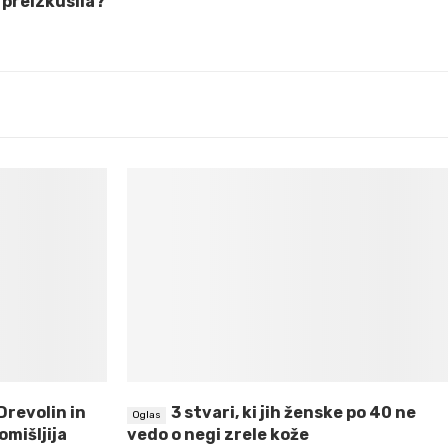
 preizkusila?
“Drevolin in
3 stvari, ki jih ženske po 40 ne
omišljija
vedo o negi zrele kože