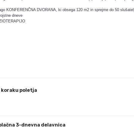
azpolago KONFERENČNA DVORANA, ki obsega 120 m2 in sprejme do 50 slušatel
 rojstne dneve
i FIZIOTERAPIJO
koraku poletja
plačna 3-dnevna delavnica