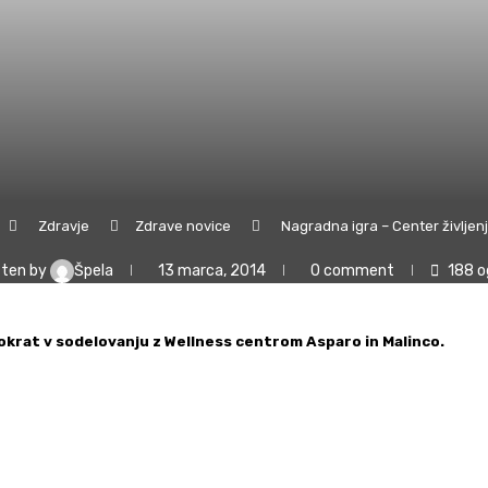
Zdravje
Zdrave novice
Nagradna igra – Center življen
tten by
Špela
13 marca, 2014
0 comment
188
o
 tokrat v sodelovanju z Wellness centrom Asparo in Malinco.