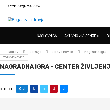
petek, 7 avgusta, 2026
NASLOVNICA
AKTIVNO ŽIVLJENJE
B
Domov
Zdravje
Zdrave novice
Nagradna igra – 
ZDRAVE NOVICE
NAGRADNA IGRA – CENTER ŽIVLJEN
0
DELI