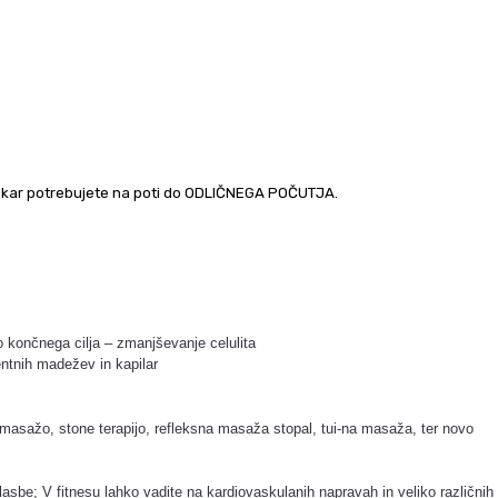
, kar potrebujete na poti do ODLIČNEGA POČUTJA.
končnega cilja – zmanjševanje celulita
entnih madežev in kapilar
masažo, stone terapijo, refleksna masaža stopal, tui-na masaža, ter novo
sbe; V fitnesu lahko vadite na kardiovaskulanih napravah in veliko različnih