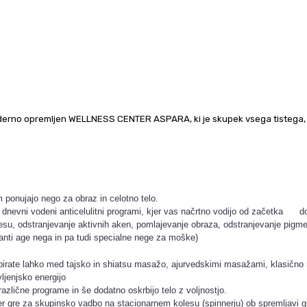
 moderno opremljen WELLNESS CENTER ASPARA, ki je skupek vsega tistega
nujajo nego za obraz in celotno telo.
evni vodeni anticelulitni programi, kjer vas načrtno vodijo od začetka do 
elesu, odstranjevanje aktivnih aken, pomlajevanje obraza, odstranjevanje pigm
i age nega in pa tudi specialne nege za moške)
birate lahko med tajsko in shiatsu masažo, ajurvedskimi masažami, klasično 
ljenjsko energijo
 različne programe in še dodatno oskrbijo telo z voljnostjo.
r gre za skupinsko vadbo na stacionarnem kolesu (spinnerju) ob spremljavi gla