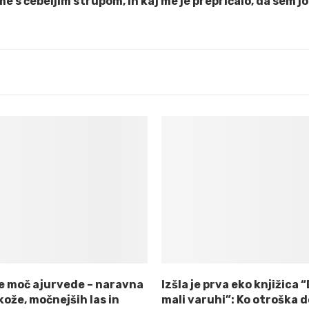
e s čebeljim strupom, in kaj me je prepričalo, da sem jo
e moč ajurvede – naravna
Izšla je prva eko knjižica 
kože, močnejših las in
mali varuhi”: Ko otroška d