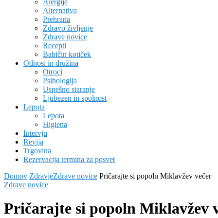
Alergije
Alternativa
Prehrana
Zdravo življenje
Zdrave novice
Recepti
Babičin kotiček
Odnosi in družina
Otroci
Psihologija
Uspešno staranje
Ljubezen in spolnost
Lepota
Lepota
Higiena
Intervju
Revija
Trgovina
Rezervacija termina za posvet
Domov
Zdravje
Zdrave novice
Pričarajte si popoln Miklavžev večer
Zdrave novice
Pričarajte si popoln Miklavžev 