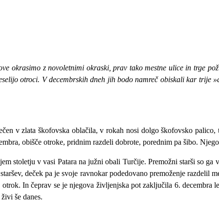
e okrasimo z novoletnimi okraski, prav tako mestne ulice in trge poži
veselijo otroci. V decembrskih dneh jih bodo namreč obiskali kar trije »
en v zlata škofovska oblačila, v rokah nosi dolgo škofovsko palico, ta
mbra, obišče otroke, pridnim razdeli dobrote, porednim pa šibo. Njegov
jem stoletju v vasi Patara na južni obali Turčije. Premožni starši so ga
h staršev, deček pa je svoje ravnokar podedovano premoženje razdelil me
trok. In čeprav se je njegova življenjska pot zaključila 6. decembra leta
živi še danes.