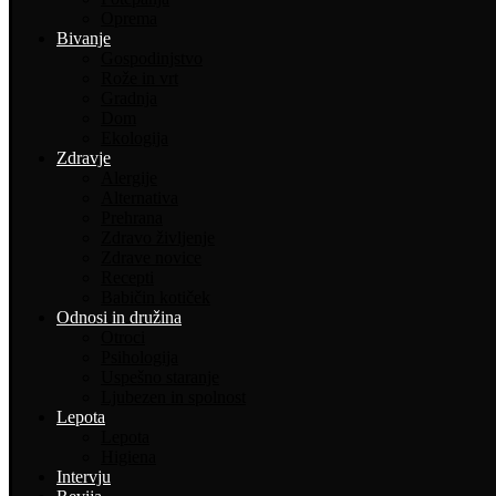
Oprema
Bivanje
Gospodinjstvo
Rože in vrt
Gradnja
Dom
Ekologija
Zdravje
Alergije
Alternativa
Prehrana
Zdravo življenje
Zdrave novice
Recepti
Babičin kotiček
Odnosi in družina
Otroci
Psihologija
Uspešno staranje
Ljubezen in spolnost
Lepota
Lepota
Higiena
Intervju