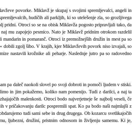
avževe povorke. Miklavž je skupaj s svojimi spremljevalci, angeli in
emljevalcih, hudičih ali parkljih, ki so utelešenje zla, so grozljivega
olj pridni. Otroci so se na obisk Miklavža pogosto pripravljali tako, da
osil, naj mu zapojejo pesmico. Nato je Miklavž pridnim otrokom razdelil
tudi mandarin in pomaranč. Otroci iz premožnejših družin in mest pa so
 dobili zgolj šibo. V krajih, kjer Miklavževih povork niso izvajali, so
mize nastavili krožnike ali peharje. Naslednje jutro pa so radovedno
m pa daleč naokoli slovel po svoji dobroti in pomoči ljudem v stiski.
selimo in jim pokažemo, koliko nam pomenijo. Tudi z darilci, a naj ta
hajajočih malenkosti. Otroci bodo najverjetneje še najbolj veseli, če
jih v pričakovanju darilc pospremili spat. Ko pa bodo naši najmlajši z
li obdarujemo tudi sami sebe in drug drugega. Ob kozarcu svetlikajočih
, ljubezni, družini, pristnim odnosom in življenju samemu. Ki je,