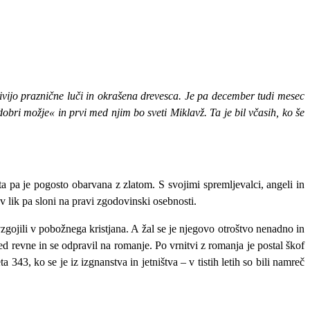
vijo praznične luči in okrašena drevesca. Je pa december tudi mesec
dobri možje« in prvi med njim bo sveti Miklavž. Ta je bil včasih, ko še
 pa je pogosto obarvana z zlatom. S svojimi spremljevalci, angeli in
 lik pa sloni na pravi zgodovinski osebnosti.
 vzgojili v pobožnega kristjana. A žal se je njegovo otroštvo nenadno in
d revne in se odpravil na romanje. Po vrnitvi z romanja je postal škof
 343, ko se je iz izgnanstva in jetništva – v tistih letih so bili namreč