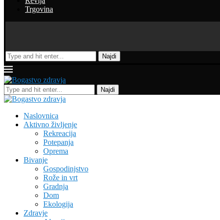
Revija
Trgovina
Najdi
Najdi
Naslovnica
Aktivno življenje
Rekreacija
Potepanja
Oprema
Bivanje
Gospodinjstvo
Rože in vrt
Gradnja
Dom
Ekologija
Zdravje