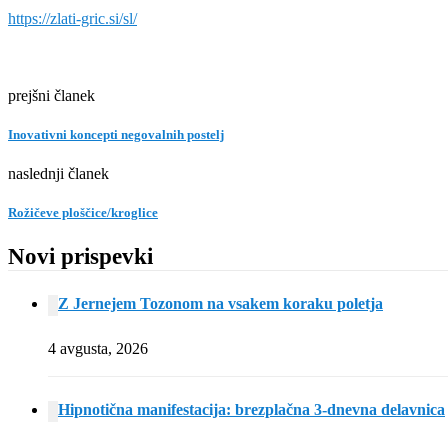
https://zlati-gric.si/sl/
prejšni članek
Inovativni koncepti negovalnih postelj
naslednji članek
Rožičeve ploščice/kroglice
Novi prispevki
Z Jernejem Tozonom na vsakem koraku poletja
4 avgusta, 2026
Hipnotična manifestacija: brezplačna 3-dnevna delavnica