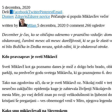
5 decembra, 2020
Deli
0
Facebook
Twitter
Pinterest
Email
Domov
Zdravje
Zdrave novice
Pričarajte si popoln Miklavžev večer
written by
Milan
5 decembra, 2020
0 comment
266
ogledov
December je čas, ko se običajno odenemo v praznično vzdušje: domov
obdarovanj, čarobni mesec ali mesec darežljivosti, ki se ga še zlasti 
ni bilo Božička in Dedka mraza, sploh edini, ki je obdaroval otroke.
Kdo pravzaprav je sveti Miklavž
Sveti Miklavž kot ga poznamo danes je mož z dolgo belo brado, obleč
parklji, na predvečer godu svetega Miklavža, ki ga praznujemo 6. dece
Tako nas zgodovina uči, da se je sveti Miklavž oz. Nikolaj rodil v tret
nesrečno zaključilo: epidemija kuge je zahtevala življenji Nikolajevi
mesta Mire, po vsej deželi znan po svoji velikodušnosti in ljubezni do o
kristjani še preganjani – ves obnemogel vrnil v Miro, njegova legenda 
Kako smo miklavževali na Slovenskem