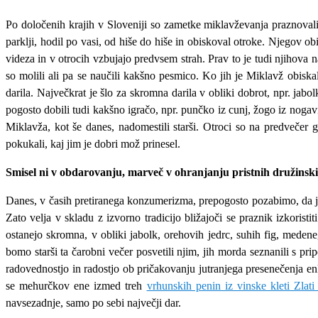
Po določenih krajih v Sloveniji so zametke miklavževanja praznovali
parklji, hodil po vasi, od hiše do hiše in obiskoval otroke. Njegov ob
videza in v otrocih vzbujajo predvsem strah. Prav to je tudi njihova na
so molili ali pa se naučili kakšno pesmico. Ko jih je Miklavž obiskal,
darila. Največkrat je šlo za skromna darila v obliki dobrot, npr. jab
pogosto dobili tudi kakšno igračo, npr. punčko iz cunj, žogo iz nogavi
Miklavža, kot še danes, nadomestili starši. Otroci so na predvečer 
pokukali, kaj jim je dobri mož prinesel.
Smisel ni v obdarovanju, marveč v ohranjanju pristnih družinski
Danes, v časih pretiranega konzumerizma, prepogosto pozabimo, da je 
Zato velja v skladu z izvorno tradicijo bližajoči se praznik izkoris
ostanejo skromna, v obliki jabolk, orehovih jedrc, suhih fig, medene
bomo starši ta čarobni večer posvetili njim, jih morda seznanili s pr
radovednostjo in radostjo ob pričakovanju jutranjega presenečenja enk
se mehurčkov ene izmed treh
vrhunskih penin iz vinske kleti Zlati 
navsezadnje, samo po sebi največji dar.