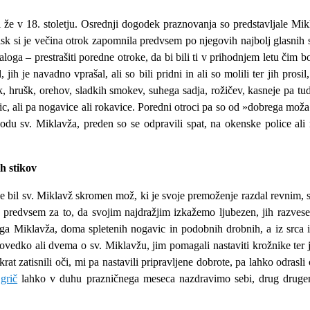
 že v 18. stoletju. Osrednji dogodek praznovanja so predstavljale Mikl
isk si je večina otrok zapomnila predvsem po njegovih najbolj glasnih spr
loga – prestrašiti poredne otroke, da bi bili ti v prihodnjem letu čim b
 jih je navadno vprašal, ali so bili pridni in ali so molili ter jih pr
olk, hrušk, orehov, sladkih smokev, suhega sadja, rožičev, kasneje pa 
c, ali pa nogavice ali rokavice. Poredni otroci pa so od »dobrega moža«
godu sv. Miklavža, preden so se odpravili spat, na okenske police ali 
h stikov
bil sv. Miklavž skromen mož, ki je svoje premoženje razdal revnim, sa
titi predvsem za to, da svojim najdražjim izkažemo ljubezen, jih razve
ga Miklavža, doma spletenih nogavic in podobnih drobnih, a iz srca iz
ipovedko ali dvema o sv. Miklavžu, jim pomagali nastaviti krožnike ter 
rat zatisnili oči, mi pa nastavili pripravljene dobrote, pa lahko odras
grič
lahko v duhu prazničnega meseca nazdravimo sebi, drug drugemu