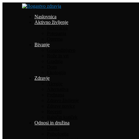
Naslovnica
Aktivno življenje
Rekreacija
Potepanja
Oprema
Bivanje
Gospodinjstvo
Rože in vrt
Gradnja
Dom
Ekologija
Zdravje
Alergije
Alternativa
Prehrana
Zdravo življenje
Zdrave novice
Recepti
Babičin kotiček
Odnosi in družina
Otroci
Psihologija