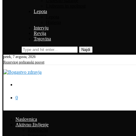
Uspešno staranje
Ljubezen in spolnost
Lepota
Lepota
Higiena
Intervju
Revija
Trgovina
Najdi
petek, 7 avgusta, 2026
Rezerviraj prehranski posvet
0
Naslovnica
Aktivno življenje
Rekreacija
Potepanja