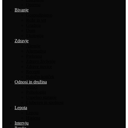
Oprema
Bivanje
Gospodinjstvo
Rože in vrt
Gradnja
Dom
Ekologija
Zdravje
Alergije
Alternativa
Prehrana
Zdravo življenje
Zdrave novice
Recepti
Babičin kotiček
Odnosi in družina
Otroci
Psihologija
Uspešno staranje
Ljubezen in spolnost
Lepota
Lepota
Higiena
Intervju