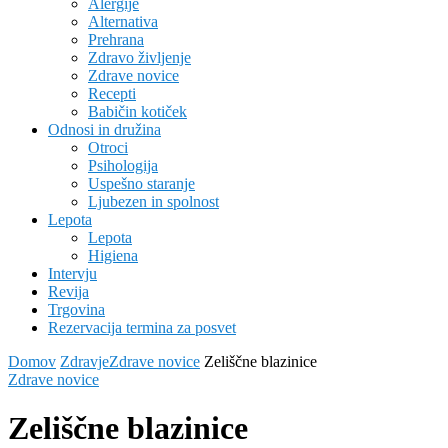
Alergije
Alternativa
Prehrana
Zdravo življenje
Zdrave novice
Recepti
Babičin kotiček
Odnosi in družina
Otroci
Psihologija
Uspešno staranje
Ljubezen in spolnost
Lepota
Lepota
Higiena
Intervju
Revija
Trgovina
Rezervacija termina za posvet
Domov
Zdravje
Zdrave novice
Zeliščne blazinice
Zdrave novice
Zeliščne blazinice