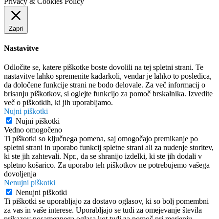
Privacy & Cookies Policy
Zapri
Nastavitve
Odločite se, katere piškotke boste dovolili na tej spletni strani. Te
nastavitve lahko spremenite kadarkoli, vendar je lahko to posledica,
da določene funkcije strani ne bodo delovale. Za več informacij o
brisanju piškotkov, si oglejte funkcijo za pomoč brskalnika. Izvedite
več o piškotkih, ki jih uporabljamo.
Nujni piškotki
Nujni piškotki
Vedno omogočeno
Ti piškotki so ključnega pomena, saj omogočajo premikanje po
spletni strani in uporabo funkcij spletne strani ali za nudenje storitev,
ki ste jih zahtevali. Npr., da se shranijo izdelki, ki ste jih dodali v
spletno košarico. Za uporabo teh piškotkov ne potrebujemo vašega
dovoljenja
Nenujni piškotki
Nenujni piškotki
Ti piškotki se uporabljajo za dostavo oglasov, ki so bolj pomembni
za vas in vaše interese. Uporabljajo se tudi za omejevanje števila
prikazov posameznega oglasa kot tudi za pomoč pri merjenju