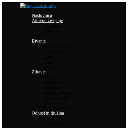
Naslovnica
Aktivno življenje
Rekreacija
Potepanja
Oprema
Bivanje
Gospodinjstvo
Rože in vrt
Gradnja
Dom
Ekologija
Zdravje
Alergije
Alternativa
Prehrana
Zdravo življenje
Zdrave novice
Recepti
Babičin kotiček
Odnosi in družina
Otroci
Psihologija