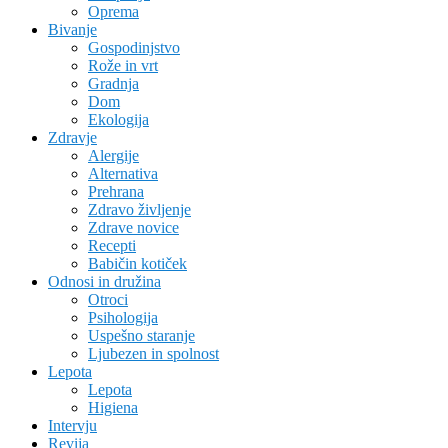
Oprema
Bivanje
Gospodinjstvo
Rože in vrt
Gradnja
Dom
Ekologija
Zdravje
Alergije
Alternativa
Prehrana
Zdravo življenje
Zdrave novice
Recepti
Babičin kotiček
Odnosi in družina
Otroci
Psihologija
Uspešno staranje
Ljubezen in spolnost
Lepota
Lepota
Higiena
Intervju
Revija