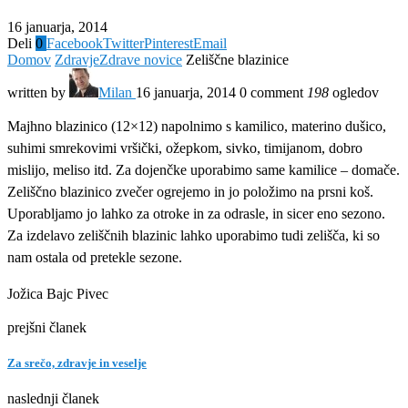
16 januarja, 2014
Deli
0
Facebook
Twitter
Pinterest
Email
Domov
Zdravje
Zdrave novice
Zeliščne blazinice
written by
Milan
16 januarja, 2014
0 comment
198
ogledov
Majhno blazinico (12×12) napolnimo s kamilico, materino dušico,
suhimi smrekovimi vršički, ožepkom, sivko, timijanom, dobro
mislijo, meliso itd. Za dojenčke uporabimo same kamilice – domače.
Zeliščno blazinico zvečer ogrejemo in jo položimo na prsni koš.
Uporabljamo jo lahko za otroke in za odrasle, in sicer eno sezono.
Za izdelavo zeliščnih blazinic lahko uporabimo tudi zelišča, ki so
nam ostala od pretekle sezone.
Jožica Bajc Pivec
prejšni članek
Za srečo, zdravje in veselje
naslednji članek