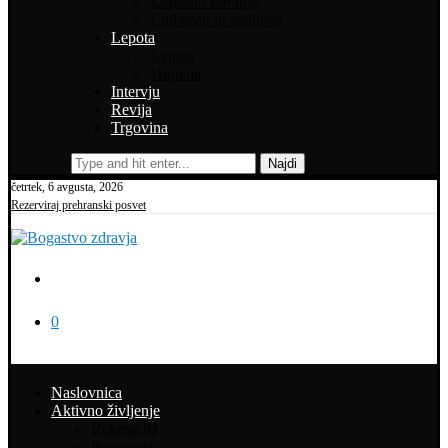
Uspešno staranje
Ljubezen in spolnost
Lepota
Lepota
Higiena
Intervju
Revija
Trgovina
Najdi
četrtek, 6 avgusta, 2026
Rezerviraj prehranski posvet
0
Naslovnica
Aktivno življenje
Rekreacija
Potepanja