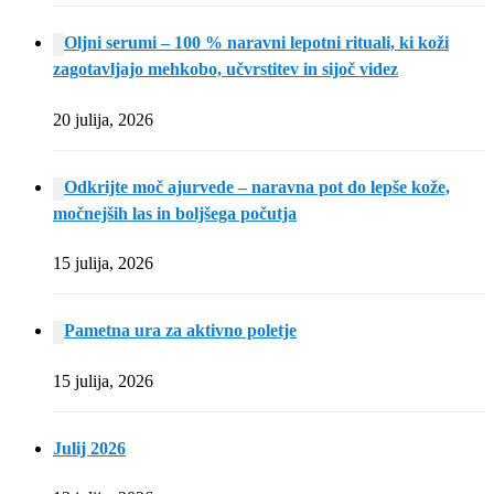
Oljni serumi – 100 % naravni lepotni rituali, ki koži
zagotavljajo mehkobo, učvrstitev in sijoč videz
20 julija, 2026
Odkrijte moč ajurvede – naravna pot do lepše kože,
močnejših las in boljšega počutja
15 julija, 2026
Pametna ura za aktivno poletje
15 julija, 2026
Julij 2026