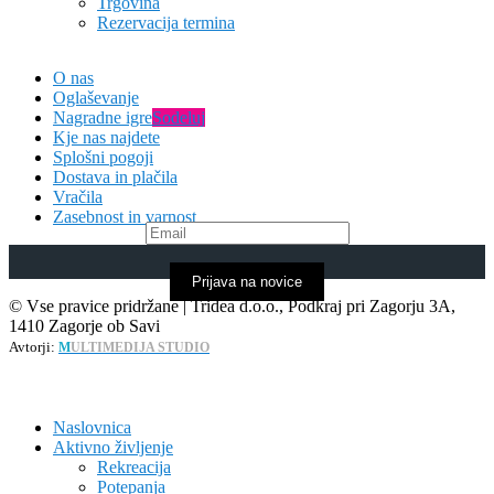
Trgovina
Rezervacija termina
O nas
Oglaševanje
Nagradne igre
Sodeluj
Kje nas najdete
Splošni pogoji
Dostava in plačila
Vračila
Zasebnost in varnost
Prijava na novice
© Vse pravice pridržane | Tridea d.o.o., Podkraj pri Zagorju 3A,
1410 Zagorje ob Savi
Avtorji:
M
ULTIMEDIJA STUDIO
Naslovnica
Aktivno življenje
Rekreacija
Potepanja