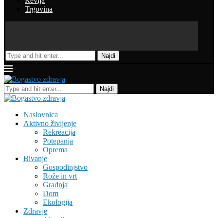
Revija
Trgovina
Najdi
Najdi
Naslovnica
Aktivno življenje
Rekreacija
Potepanja
Oprema
Bivanje
Gospodinjstvo
Rože in vrt
Gradnja
Dom
Ekologija
Zdravje