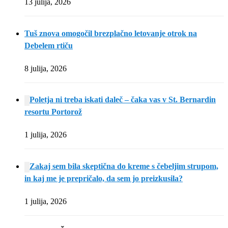
13 julija, 2026
Tuš znova omogočil brezplačno letovanje otrok na
Debelem rtiču
8 julija, 2026
Poletja ni treba iskati daleč – čaka vas v St. Bernardin
resortu Portorož
1 julija, 2026
Zakaj sem bila skeptična do kreme s čebeljim strupom,
in kaj me je prepričalo, da sem jo preizkusila?
1 julija, 2026