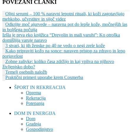
POVEZANI ČLANKI
Oljni serumi – 100 % naravni lepotni rituali, ki koži zagotavljajo
mehkobo, učvrstitev in sijoč videz
Odkrijte moč ajurvede – naravna pot do lepše kože, močnejših las
in boljšega počutja
Izšla je prva eko knjižica “Drevolin in mali varuhi”: Ko otroška
domišljija varuje naravo
3 stvari, ki jih ženske po 40 ne vedo o negi zrele kože
Kako pripraviti kožo na sonce: naraven pristop za zdravo in lepo
porjavelost
Zobne zalivke: koliko časa zdržijo in kaj vpliva na njihovo
življenjsko dobo?
Temelj osebnih naložb
Praktični primeri uporabe krem Cosmerba
ŠPORT IN REKREACIJA
Oprema
Rekeracija
Potepanja
DOM IN ENERGIJA
Dom
Gradnja
Gospodinjstvo