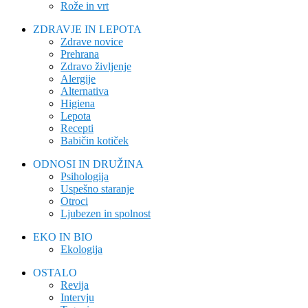
Rože in vrt
ZDRAVJE IN LEPOTA
Zdrave novice
Prehrana
Zdravo življenje
Alergije
Alternativa
Higiena
Lepota
Recepti
Babičin kotiček
ODNOSI IN DRUŽINA
Psihologija
Uspešno staranje
Otroci
Ljubezen in spolnost
EKO IN BIO
Ekologija
OSTALO
Revija
Intervju