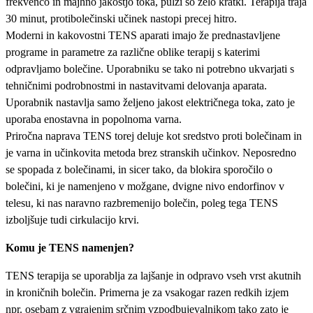
frekvenco in majhno jakostjo toka, pulzi so zelo kratki. Terapija traja
30 minut, protibolečinski učinek nastopi precej hitro.
Moderni in kakovostni TENS aparati imajo že prednastavljene
programe in parametre za različne oblike terapij s katerimi
odpravljamo bolečine. Uporabniku se tako ni potrebno ukvarjati s
tehničnimi podrobnostmi in nastavitvami delovanja aparata.
Uporabnik nastavlja samo željeno jakost električnega toka, zato je
uporaba enostavna in popolnoma varna.
Priročna naprava TENS torej deluje kot sredstvo proti bolečinam in
je varna in učinkovita metoda brez stranskih učinkov. Neposredno
se spopada z bolečinami, in sicer tako, da blokira sporočilo o
bolečini, ki je namenjeno v možgane, dvigne nivo endorfinov v
telesu, ki nas naravno razbremenijo bolečin, poleg tega TENS
izboljšuje tudi cirkulacijo krvi.
Komu je TENS namenjen?
TENS terapija se uporablja za lajšanje in odpravo vseh vrst akutnih
in kroničnih bolečin. Primerna je za vsakogar razen redkih izjem
npr. osebam z vgrajenim srčnim vzpodbujevalnikom tako zato je