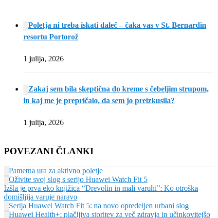
Poletja ni treba iskati daleč – čaka vas v St. Bernardin
resortu Portorož
1 julija, 2026
Zakaj sem bila skeptična do kreme s čebeljim strupom,
in kaj me je prepričalo, da sem jo preizkusila?
1 julija, 2026
POVEZANI ČLANKI
Pametna ura za aktivno poletje
Oživite svoj slog s serijo Huawei Watch Fit 5
Izšla je prva eko knjižica “Drevolin in mali varuhi”: Ko otroška
domišljija varuje naravo
Serija Huawei Watch Fit 5: na novo opredeljen urbani slog
Huawei Health+: plačljiva storitev za več zdravja in učinkovitejšo