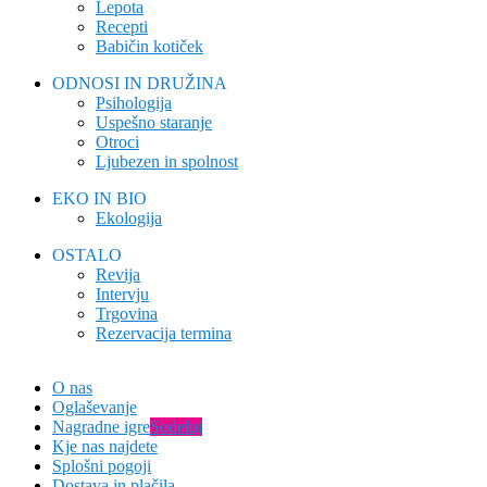
Lepota
Recepti
Babičin kotiček
ODNOSI IN DRUŽINA
Psihologija
Uspešno staranje
Otroci
Ljubezen in spolnost
EKO IN BIO
Ekologija
OSTALO
Revija
Intervju
Trgovina
Rezervacija termina
O nas
Oglaševanje
Nagradne igre
Sodeluj
Kje nas najdete
Splošni pogoji
Dostava in plačila