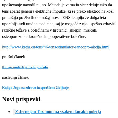
upoštevanje navodil nujno. Metoda je varna in sicer deluje tako da
tens aparat generira električne impulze, ki se preko elektrod na koži
prenašajo po živcih do možganov. TENS terapijo že dolga leta
uporablja tudi uradna medicina, saj je mogoče z njo uspešno zdraviti
različne težave z bolečinami v hrbtenici, sklepih, mišicah,
osteoporozo ter kronične in pooperativne bolečine.
http://www.kreja.eu/tens/46-tens-stimulator-saneopro-akcija.html
prejšni članek
Ko naš malček potrebuje očala
naslednji članek
Knjiga Joga za zdravo in sproščeno življenje
Novi prispevki
Z Jernejem Tozonom na vsakem koraku poletja