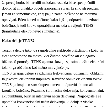
že precej hudo, bi naredili malodane vse, da bi se spet počutili
dobro, fit in bi lahko počeli raznorazne stvari, ki smo jih predtem
jemali za samoumevne, zdaj pa jih zaradi poškodbe ne moremo
opravljati. Eden izmed načinov, kako lajšati, odpraviti in ozdraviti
bolečino, je tudi široko uporabljena metoda zravljenja TENS
(transkutana elektro nevro stimulacija).
Kako deluje TENS?
Terapija deluje tako, da samolepilne elektrode pritrdimo na kožo, in
sicer neposredno na mesto, kjer čutimo bolečino ali v njegovo
bližino. S pomočjo TENS aparata skoznje spustimo nežen električni
tok, ki ga občutimo kot nežno mravljinčenje.
TENS terapija deluje z različnimi frekvencami, dolžinami, oblikami
in jakostmi električnih impulzov. Različne oblike električnih tokov
TENS pa imajo en sam skupen namen – odpraviti akutno ali
kronično bolečino. Poznamo štiri načine delovanja: konvencionalni,
akupunkturni, burst in intenzivni način delovanja. Najpogosteje se
uporablja konvencionalni način delovanja, ki deluje z visoko