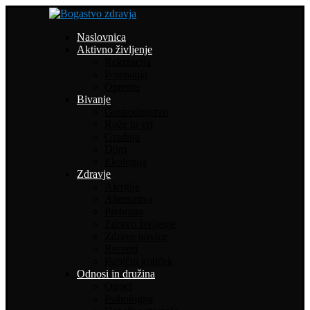
Naslovnica
Aktivno življenje
Rekreacija
Potepanja
Oprema
Bivanje
Gospodinjstvo
Rože in vrt
Gradnja
Dom
Ekologija
Zdravje
Alergije
Alternativa
Prehrana
Zdravo življenje
Zdrave novice
Recepti
Babičin kotiček
Odnosi in družina
Otroci
Psihologija