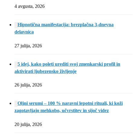
4 avgusta, 2026
Hipnotična manifestacija: brezplačna 3-dnevna
delavnica
27 julija, 2026
5 idej, kako poleti urediti svoj zmenkarski profil in
aktivirati ljubezensko življenje
26 julija, 2026
Oljni serumi – 100 % naravni lepotni rituali, ki koži
zagotavljajo mehkobo, učvrstitev in sijoč videz
20 julija, 2026