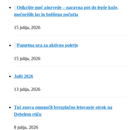
Odkrijte moč ajurvede – naravna pot do lepše kože,
močnejših las in boljšega počutja
15 julija, 2026
Pametna ura za aktivno poletje
15 julija, 2026
Julij 2026
13 julija, 2026
Tuš znova omogočil brezplačno letovanje otrok na
Debelem rtiču
8 julija, 2026