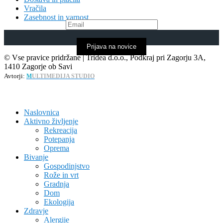
Vračila
Zasebnost in varnost
Prijava na novice
© Vse pravice pridržane | Tridea d.o.o., Podkraj pri Zagorju 3A,
1410 Zagorje ob Savi
Avtorji:
M
ULTIMEDIJA STUDIO
Naslovnica
Aktivno življenje
Rekreacija
Potepanja
Oprema
Bivanje
Gospodinjstvo
Rože in vrt
Gradnja
Dom
Ekologija
Zdravje
Alergije