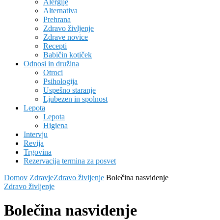
Alergije
Alternativa
Prehrana
Zdravo življenje
Zdrave novice
Recepti
Babičin kotiček
Odnosi in družina
Otroci
Psihologija
Uspešno staranje
Ljubezen in spolnost
Lepota
Lepota
Higiena
Intervju
Revija
Trgovina
Rezervacija termina za posvet
Domov
Zdravje
Zdravo življenje
Bolečina nasvidenje
Zdravo življenje
Bolečina nasvidenje