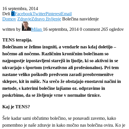
16 septembra, 2014
Deli
0
Facebook
Twitter
Pinterest
Email
Domov
Zdravje
Zdravo življenje
Bolečina nasvidenje
written by
Milan
16 septembra, 2014
0 comment
265
ogledov
TENS terapija.
Bolečinam se želimo izogniti, a vendarle nas kdaj doletijo –
hočemo ali nočemo. Različnim kroničnim bolečinam so
najpogostje izpostavljeni starejši in ljudje, ki so aktivni in se
ukvarjajo s športom (rekreativno ali profesionalno). Pri tem
nastane veliko poškodb predvsem zaradi preobremenitve
sklepov, kit in mišic. Na srečo že obstajajo enostavni načini in
metode, s katerimi bolečine lajšamo oz. odpravimo in
poskrbimo, da se življenje vrne v normalne tirnice.
Kaj je TENS?
Šele kadar sami občutimo bolečino, se ponavadi zavemo, kako
pomembno je naše zdravje in kako močno nas bolečina ovira. Ko je