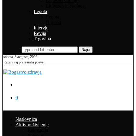
Uspešno staranje
Ljubezen in spolnost
Lepota
Lepota
Higiena
Intervju
Revija
Trgovina
Najdi
sobota, 8 avgusta, 2026
Rezerviraj prehranski posvet
0
Naslovnica
Aktivno življenje
Rekreacija
Potepanja