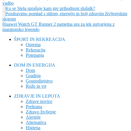
vadbo
Ko se Stela sprašuje kam gre prihodnost slušalk?
Pozdravimo pomlad s stilom, energijo in bolj zdravim življenjskim
slogom
Huawei Watch GT Runner 2 pametna ura za tek ustvarjena z
maratonsko legendo
ŠPORT IN REKREACIJA
Oprema
Rekeracija
Potepanja
DOM IN ENERGIJA
Dom
Gradnja
Gospodinjstvo
Rože in vrt
ZDRAVJE IN LEPOTA
Zdrave novice
Prehrana
Zdravo življenje
Alergije
Alternativa
Higiena