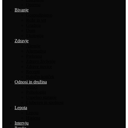
Oprema
Bivanje
Gospodinjstvo
Rože in vrt
Gradnja
Dom
Ekologija
Zdravje
Alergije
Alternativa
Prehrana
Zdravo življenje
Zdrave novice
Recepti
Babičin kotiček
Odnosi in družina
Otroci
Psihologija
Uspešno staranje
Ljubezen in spolnost
Lepota
Lepota
Higiena
Intervju