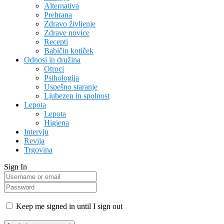
Alternativa
Prehrana
Zdravo življenje
Zdrave novice
Recepti
Babičin kotiček
Odnosi in družina
Otroci
Psihologija
Uspešno staranje
Ljubezen in spolnost
Lepota
Lepota
Higiena
Intervju
Revija
Trgovina
Sign In
Keep me signed in until I sign out