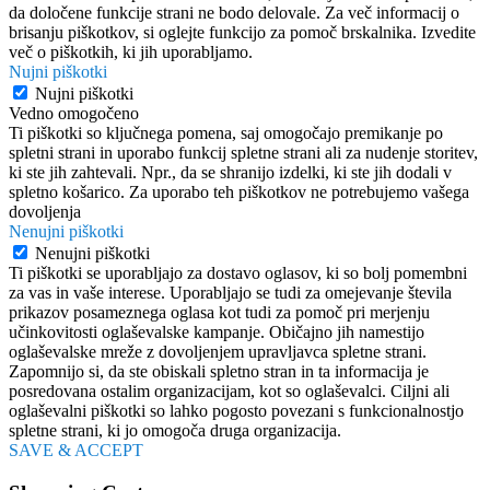
da določene funkcije strani ne bodo delovale. Za več informacij o
brisanju piškotkov, si oglejte funkcijo za pomoč brskalnika. Izvedite
več o piškotkih, ki jih uporabljamo.
Nujni piškotki
Nujni piškotki
Vedno omogočeno
Ti piškotki so ključnega pomena, saj omogočajo premikanje po
spletni strani in uporabo funkcij spletne strani ali za nudenje storitev,
ki ste jih zahtevali. Npr., da se shranijo izdelki, ki ste jih dodali v
spletno košarico. Za uporabo teh piškotkov ne potrebujemo vašega
dovoljenja
Nenujni piškotki
Nenujni piškotki
Ti piškotki se uporabljajo za dostavo oglasov, ki so bolj pomembni
za vas in vaše interese. Uporabljajo se tudi za omejevanje števila
prikazov posameznega oglasa kot tudi za pomoč pri merjenju
učinkovitosti oglaševalske kampanje. Običajno jih namestijo
oglaševalske mreže z dovoljenjem upravljavca spletne strani.
Zapomnijo si, da ste obiskali spletno stran in ta informacija je
posredovana ostalim organizacijam, kot so oglaševalci. Ciljni ali
oglaševalni piškotki so lahko pogosto povezani s funkcionalnostjo
spletne strani, ki jo omogoča druga organizacija.
SAVE & ACCEPT