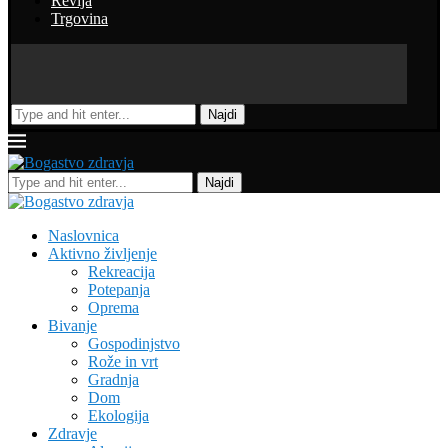
Revija
Trgovina
Najdi
Najdi
Naslovnica
Aktivno življenje
Rekreacija
Potepanja
Oprema
Bivanje
Gospodinjstvo
Rože in vrt
Gradnja
Dom
Ekologija
Zdravje