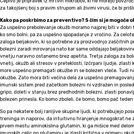
Cepivo je pripravek iz mrtvih mikrobov, ki ne morejo povzroč
za takojšenj boj s pravim strupom ali živimi virusi, če bi prišl
Kako pa poskrbimo za preventivo? S čim si je mogoče 
Za uspešno prebolevanje okužb moramo najprej biti v dobri fiz
ko smo bolni, pa za uspešno spopadanje z vročino. Za celoted
zaloga beljakovin, ki so potrebne za proizvodnjo zaščitnih p
bolezni zaradi mirovanja nato kar same oddajajo beljakovin
vnetju naravno ostanemo brez apetita. Tretja zaloga za bol
vnetij, okužb ali stresov v preteklosti. Izčrpani ljudje, zlas
more uspešno premagati okužbe in se bolezen vleče. Tudi nos
okužbe. Zato mora biti večina dela za uspešno premagovanj
imunski sistem pred začetkom bolezni ni vzdražen in posledič
gripo, doleti v stanju brez predhodnih bolezni, zlasti ponav
bolezen prinesla. Ko bomo zboleli, če bomo, bomo pač teden dni
So pa nekatere bolj ranljive skupine ljudi, ki potrebujejo 
treninga in naporov, da intuitivno hranjenje mnogokrat ne za
prvem mestu aminokislina glutamin, ki ga mišice med delom i
imunskih celic po glutaminu je zlasti kritična v primeru oku