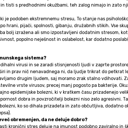
iki in tisti s predhodnimi okužbami, teh zalog nimajo in zat
je podoben ekstremnemu stresu, To stanje nas psihološko mo
 hrani, pijači, spolnosti, gibanju, družabnih stikih. Vse sk
olj izražena ali smo izpostavljeni dodatnim stresom, kot je
ivnost, popolno neješnost in oslabelost, kar dodatno poslab
e imunskega sistema?
ihalni virusi in se zaradi stisnjenosti ljudi v zaprte prostor
i in prav nič nenavadnega ni, da ljudje trikrat do petkrat le
tavljamo drugim ljudem, saj moramo zrak stalno vdihovati. Za
 številne vrste virusov, precej manj pogosto pa bakterije. Oku
bičajno epidemijske bolezni, ki v kratkem času prizadenejo vel
pornost dobra in povzročitelji bolezni niso zelo agresivni. 
olezni, ko so dihala prizadeta in zato občutljiva, dodatno ok
epsa).
reveč obremenjen, da ne deluje dobro?
asti kronični stres deluje na imunost podobno zaviralno in 