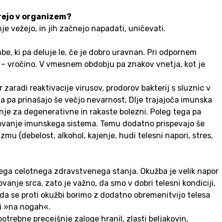
drejo v organizem?
je vežejo, in jih začnejo napadati, uničevati.
, ki pa deluje le, če je dobro uravnan. Pri odpornem
 – vročino. V vmesnem obdobju pa znakov vnetja, kot je
aradi reaktivacije virusov, prodorov bakterij s sluznic v
a pa prinašajo še večjo nevarnost, Dlje trajajoča imunska
nje za degenerativne in rakaste bolezni. Poleg tega pa
elovanje imunskega sistema. Temu dodatno prispevajo še
mu (debelost, alkohol, kajenje, hudi telesni napori, stres,
ašega celotnega zdravstvenega stanja. Okužba je velik napor
nje srca, zato je važno, da smo v dobri telesni kondiciji,
 da se proti okužbi borimo z dodatno obremenitvijo telesa
ti »na nogah«.
trebne precejšnje zaloge hranil, zlasti beljakovin,