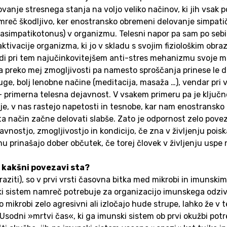
anje stresnega stanja na voljo veliko načinov, ki jih vsak p
amreč škodljivo, ker enostransko obremeni delovanje simpati
rasimpatikotonus) v organizmu. Telesni napor pa sam po sebi
aktivacije organizma, ki jo v skladu s svojim fiziološkim obr
i pri tem najučinkovitejšem anti-stres mehanizmu svoje meje
preko mej zmogljivosti pa namesto sproščanja prinese le d
, bolj lenobne načine (meditacija, masaža …), vendar pri ve
a – primerna telesna dejavnost. V vsakem primeru pa je klju
tje, v nas rastejo napetosti in tesnobe, kar nam enostransko
 način začne delovati slabše. Zato je odpornost zelo povez
avnostjo, zmogljivostjo in kondicijo, če zna v življenju pois
mu prinašajo dober občutek, če torej človek v življenju uspe 
 kakšni povezavi sta?
 paraziti), so v prvi vrsti časovna bitka med mikrobi in imun
nski sistem namreč potrebuje za organizacijo imunskega odziv
mikrobi zelo agresivni ali izločajo hude strupe, lahko že v t
sodni »mrtvi čas«, ki ga imunski sistem ob prvi okužbi potre