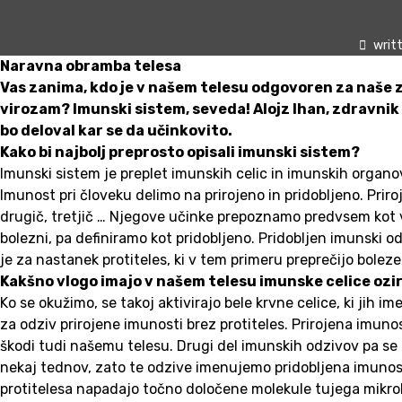
writ
Naravna obramba telesa
Vas zanima, kdo je v našem telesu odgovoren za naše zd
virozam? Imunski sistem, seveda! Alojz Ihan, zdravnik 
bo deloval kar se da učinkovito.
Kako bi najbolj preprosto opisali imunski sistem?
Imunski sistem je preplet imunskih celic in imunskih organov 
Imunost pri človeku delimo na prirojeno in pridobljeno. Priro
drugič, tretjič … Njegove učinke prepoznamo predvsem kot vn
bolezni, pa definiramo kot pridobljeno. Pridobljen imunski 
je za nastanek protiteles, ki v tem primeru preprečijo bole
Kakšno vlogo imajo v našem telesu imunske celice ozi
Ko se okužimo, se takoj aktivirajo bele krvne celice, ki jih im
za odziv prirojene imunosti brez protiteles. Prirojena imuno
škodi tudi našemu telesu. Drugi del imunskih odzivov pa se z
nekaj tednov, zato te odzive imenujemo pridobljena imunos
protitelesa napadajo točno določene molekule tujega mikroba. 