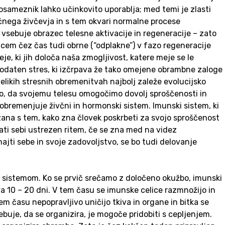
osameznik lahko učinkovito uporablja; med temi je zlasti
čnega živčevja in s tem okvari normalne procese
 vsebuje obrazec telesne aktivacije in regeneracije – zato
azcem čez čas tudi obrne (“odplakne”) v fazo regeneracije
, ki jih določa naša zmogljivost, katere meje se le
odaten stres, ki izčrpava že tako omejene obrambne zaloge
likih stresnih obremenitvah najbolj zaleže evolucijsko
čno, da svojemu telesu omogočimo dovolj sproščenosti in
 obremenjuje živčni in hormonski sistem. Imunski sistem, ki
ana s tem, kako zna človek poskrbeti za svojo sproščenost
kati sebi ustrezen ritem, če se zna med na videz
najti sebe in svoje zadovoljstvo, se bo tudi delovanje
skim sistemom. Ko se prvič srečamo z določeno okužbo, imunski
a 10 – 20 dni. V tem času se imunske celice razmnožijo in
em času nepopravljivo uničijo tkiva in organe in bitka se
buje, da se organizira, je mogoče pridobiti s cepljenjem.