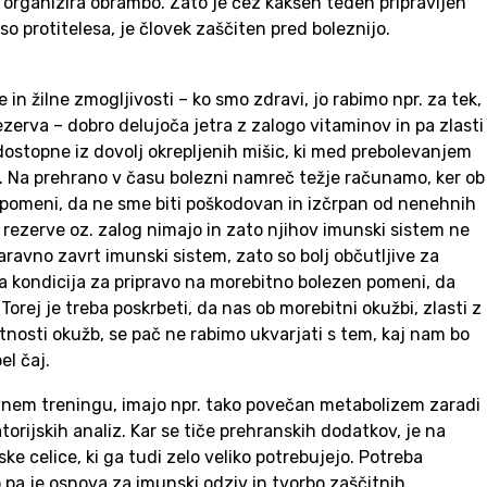
n organizira obrambo. Zato je čez kakšen teden pripravljen
r so protitelesa, je človek zaščiten pred boleznijo.
 in žilne zmogljivosti – ko smo zdravi, jo rabimo npr. za tek,
ezerva – dobro delujoča jetra z zalogo vitaminov in pa zlasti
 dostopne iz dovolj okrepljenih mišic, ki med prebolevanjem
s. Na prehrano v času bolezni namreč težje računamo, ker ob
r pomeni, da ne sme biti poškodovan in izčrpan od nenehnih
ne rezerve oz. zalog nimajo in zato njihov imunski sistem ne
aravno zavrt imunski sistem, zato so bolj občutljive za
a kondicija za pripravo na morebitno bolezen pomeni, da
rej je treba poskrbeti, da nas ob morebitni okužbi, zlasti z
stnosti okužb, se pač ne rabimo ukvarjati s tem, kaj nam bo
el čaj.
nzivnem treningu, imajo npr. tako povečan metabolizem zaradi
rijskih analiz. Kar se tiče prehranskih dodatkov, je na
e celice, ki ga tudi zelo veliko potrebujejo. Potreba
 pa je osnova za imunski odziv in tvorbo zaščitnih