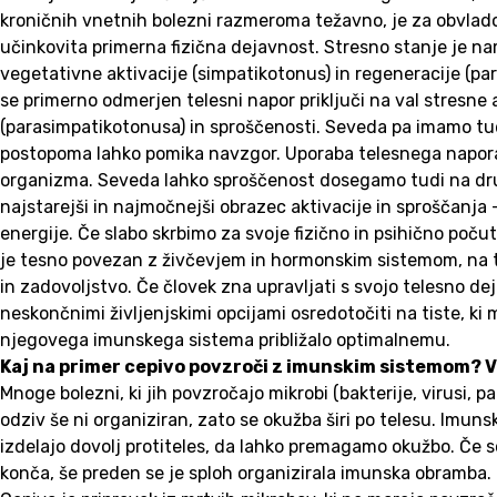
kroničnih vnetnih bolezni razmeroma težavno, je za obvladov
učinkovita primerna fizična dejavnost. Stresno stanje je n
vegetativne aktivacije (simpatikotonus) in regeneracije (pa
se primerno odmerjen telesni napor priključi na val stresne 
(parasimpatikotonusa) in sproščenosti. Seveda pa imamo tud
postopoma lahko pomika navzgor. Uporaba telesnega napora 
organizma. Seveda lahko sproščenost dosegamo tudi na druge
najstarejši in najmočnejši obrazec aktivacije in sproščanj
energije. Če slabo skrbimo za svoje fizično in psihično poču
je tesno povezan z živčevjem in hormonskim sistemom, na ta
in zadovoljstvo. Če človek zna upravljati s svojo telesno dej
neskončnimi življenjskimi opcijami osredotočiti na tiste, ki 
njegovega imunskega sistema približalo optimalnemu.
Kaj na primer cepivo povzroči z imunskim sistemom? V
Mnoge bolezni, ki jih povzročajo mikrobi (bakterije, virusi,
odziv še ni organiziran, zato se okužba širi po telesu. Imu
izdelajo dovolj protiteles, da lahko premagamo okužbo. Če so 
konča, še preden se je sploh organizirala imunska obramba. U