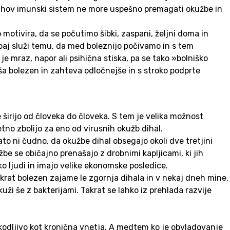
o njihov imunski sistem ne more uspešno premagati okužbe in
tivira, da se počutimo šibki, zaspani, željni doma in
upaj služi temu, da med boleznijo počivamo in s tem
 mraz, napor ali psihična stiska, pa se tako »bolniško
ša bolezen in zahteva odločnejše in s stroko podprte
e širijo od človeka do človeka. S tem je velika možnost
tno zbolijo za eno od virusnih okužb dihal.
to ni čudno, da okužbe dihal obsegajo okoli dve tretjini
žbe se običajno prenašajo z drobnimi kapljicami, ki jih
iko ljudi in imajo velike ekonomske posledice.
Takrat bolezen zajame le zgornja dihala in v nekaj dneh mine.
uži še z bakterijami. Takrat se lahko iz prehlada razvije
škodljivo kot kronična vnetja. A medtem ko je obvladovanje