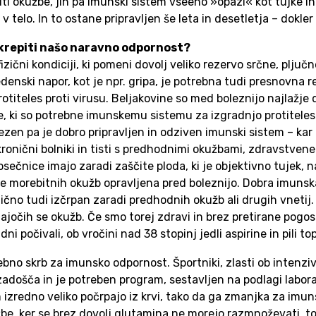
iti okužbe, jih pa imunski sistem vseeno »opazi« kot tujke i
i v telo. In to ostane pripravljen še leta in desetletja – dokle
okrepiti našo naravno odpornost?
ični kondiciji, ki pomeni dovolj veliko rezervo srčne, pljučne
enski napor, kot je npr. gripa, je potrebna tudi presnovna r
rotiteles proti virusu. Beljakovine so med boleznijo najlažje
e, ki so potrebne imunskemu sistemu za izgradnjo protitele
ezen pa je dobro pripravljen in odziven imunski sistem – ka
ti kronični bolniki in tisti s predhodnimi okužbami, zdravstve
ečnice imajo zaradi zaščite ploda, ki je objektivno tujek, n
e morebitnih okužb opravljena pred boleznijo. Dobra imunsk
no tudi izčrpan zaradi predhodnih okužb ali drugih vnetij. To
ljajočih se okužb. Če smo torej zdravi in brez pretirane pogo
 počivali, ob vročini nad 38 stopinj jedli aspirine in pili top
posebno skrb za imunsko odpornost. Športniki, zlasti ob inte
došča in je potreben program, sestavljen na podlagi laborato
zredno veliko počrpajo iz krvi, tako da ga zmanjka za imunsk
žbe, ker se brez dovolj glutamina ne morejo razmnoževati, to