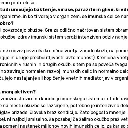
temu protitelesa.
di uničujejo bakterije, viruse, parazite in glive, ki v
rganizme, in ko ti vdrejo v organizem, se imunske celice nan
dobro?
 povzročajo okužbe. Gre za odlično načrtovan sistem obrambe
okužbe, zdrav imunski sistem sproži intenziven odziv nanje
ski odziv povzroča kronična vnetja zaradi okužb, na primer z
ije in druge preobčutljivosti, avtoimunost). Kronična vnetj
oničnih virusnih in drugih okužb, s tem pa se poveča tvega
atno zavirajo normalen razvoj imunskih celic in normalno d
čujejo nastajanje ali kopičenje vnetnih mediatorjev v organiz
z. manj aktiven?
sijo zmožnost oziroma kondicijo imunskega sistema in tudi n
a mestu okužbe so razširjene, potrebno je intenzivno delova
iglav prizadel človeka brez kondicije. Zato pogosto mnenje,
e), ni najbolj smiselno, še posebej če želimo okužbo prežive
pomeni nastanek miljonov novih imunskih celic, za kar so po