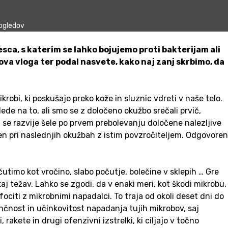
ogledov
sca, s katerim se lahko bojujemo proti bakterijam ali
ova vloga ter podal nasvete, kako naj zanj skrbimo, da
robi, ki poskušajo preko kože in sluznic vdreti v naše telo.
lede na to, ali smo se z določeno okužbo srečali prvič,
i se razvije šele po prvem prebolevanju določene nalezljive
en pri naslednjih okužbah z istim povzročiteljem. Odgovoren
o čutimo kot vročino, slabo počutje, bolečine v sklepih … Gre
j težav. Lahko se zgodi, da v enaki meri, kot škodi mikrobu,
ociti z mikrobnimi napadalci. To traja od okoli deset dni do
čnost in učinkovitost napadanja tujih mikrobov, saj
rakete in drugi ofenzivni izstrelki, ki ciljajo v točno