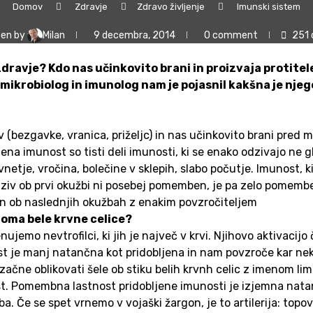
Domov
Zdravje
Zdravo življenje
Imunski sistem
ten by
Milan
9 decembra, 2014
0 comment
251
ravje? Kdo nas učinkovito brani in proizvaja protitele
mikrobiolog in imunolog nam je pojasnil kakšna je njeg
(bezgavke, vranica, priželjc) in nas učinkovito brani pred mik
jena imunost so tisti deli imunosti, ki se enako odzivajo ne g
etje, vročina, bolečine v sklepih, slabo počutje. Imunost, k
odziv ob prvi okužbi ni posebej pomemben, je pa zelo pomemb
zen ob naslednjih okužbah z enakim povzročiteljem
roma bele krvne celice?
enujemo nevtrofilci, ki jih je največ v krvi. Njihovo aktivacij
st je manj natančna kot pridobljena in nam povzroče kar neka
ačne oblikovati šele ob stiku belih krvnh celic z imenom limf
t. Pomembna lastnost pridobljene imunosti je izjemna natan
Če se spet vrnemo v vojaški žargon, je to artilerija: topovi, 