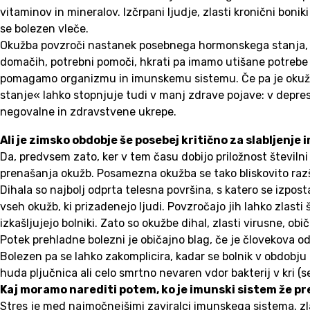
vitaminov in mineralov. Izčrpani ljudje, zlasti kronični bon
se bolezen vleče.
Okužba povzroči nastanek posebnega hormonskega stanja, ki 
domačih, potrebni pomoči, hkrati pa imamo utišane potrebe po
pomagamo organizmu in imunskemu sistemu. Če pa je okužba b
stanje« lahko stopnjuje tudi v manj zdrave pojave: v depres
negovalne in zdravstvene ukrepe.
Ali je zimsko obdobje še posebej kritično za slabljenj
Da, predvsem zato, ker v tem času dobijo priložnost številni d
prenašanja okužb. Posamezna okužba se tako bliskovito razšir
Dihala so najbolj odprta telesna površina, s katero se izpos
vseh okužb, ki prizadenejo ljudi. Povzročajo jih lahko zlasti
izkašljujejo bolniki. Zato so okužbe dihal, zlasti virusne, o
Potek prehladne bolezni je običajno blag, če je človekova od
Bolezen pa se lahko zakomplicira, kadar se bolnik v obdobju b
huda pljučnica ali celo smrtno nevaren vdor bakterij v kri (s
Kaj moramo narediti potem, ko je imunski sistem že p
Stres je med najmočnejšimi zaviralci imunskega sistema, zl