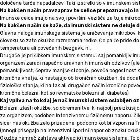
določene tarče napadalcev. Taki izstrelki so v imunskem sis
Na kakšen način pravzaprav te celice prepoznavajo in tu
Imunske ceice imajo na svoji površini vezišča za tuje mikroo
Na kakšen način se kaže, da imunski sistem ne deluje 
Glavna naloga imunskega sistema je uničevanje mikrobov, ki
človeku so zato okužbe razmeroma redke. Če pa že pride do 
temperatura ali povečanih bezgavk, ni.
Drugače je pri šibkem imunskem sistemu, saj pomankljiv imun
organizem zaradi napačno uravnanih imunskih odzivov (alerg
pomankljivost, čeprav manjše stopnje, poveča pogostnost kr
kronična vnetja, ki nastajajo ob kroničnih okužbah, še dod
fiziološka stanja, ki na tak ali drugačen način kronično pove
kronične bolezni, kot so revmatske bolezni ali diabetes).
Kaj vpliva na to kdaj je naš imunski sistem oslabljen o
Bolezni, zlasti okužbe, so obremenitve, ki najbolj preizku
za organizem, podoben intenzivnemu fizičnemu naporu. Žile n
sicer nas okužba zelo prizadene, podobno kot bi vzpon na Tr
(mnogi prisegajo na intenzivni športni napor ob znaku okužb
Okužba namreč zahteva aktivacijo imunskega sistema. To pa 