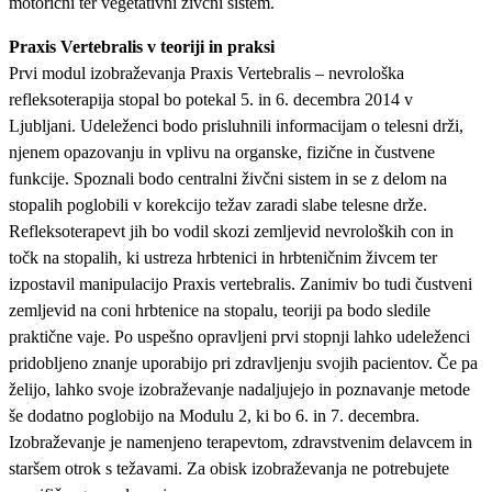
motorični ter vegetativni živčni sistem.
Praxis Vertebralis v teoriji in praksi
Prvi modul izobraževanja Praxis Vertebralis – nevrološka
refleksoterapija stopal bo potekal 5. in 6. decembra 2014 v
Ljubljani. Udeleženci bodo prisluhnili informacijam o telesni drži,
njenem opazovanju in vplivu na organske, fizične in čustvene
funkcije. Spoznali bodo centralni živčni sistem in se z delom na
stopalih poglobili v korekcijo težav zaradi slabe telesne drže.
Refleksoterapevt jih bo vodil skozi zemljevid nevroloških con in
točk na stopalih, ki ustreza hrbtenici in hrbteničnim živcem ter
izpostavil manipulacijo Praxis vertebralis. Zanimiv bo tudi čustveni
zemljevid na coni hrbtenice na stopalu, teoriji pa bodo sledile
praktične vaje. Po uspešno opravljeni prvi stopnji lahko udeleženci
pridobljeno znanje uporabijo pri zdravljenju svojih pacientov. Če pa
želijo, lahko svoje izobraževanje nadaljujejo in poznavanje metode
še dodatno poglobijo na Modulu 2, ki bo 6. in 7. decembra.
Izobraževanje je namenjeno terapevtom, zdravstvenim delavcem in
staršem otrok s težavami. Za obisk izobraževanja ne potrebujete