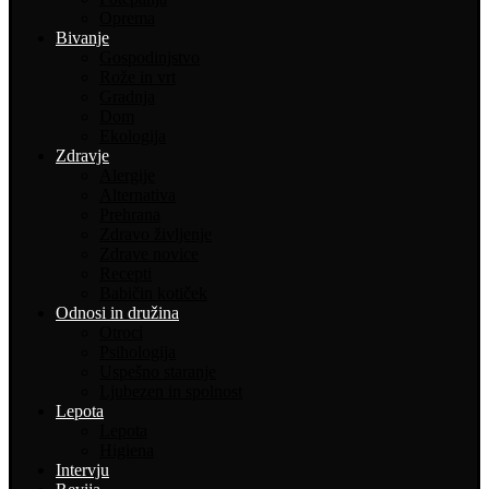
Oprema
Bivanje
Gospodinjstvo
Rože in vrt
Gradnja
Dom
Ekologija
Zdravje
Alergije
Alternativa
Prehrana
Zdravo življenje
Zdrave novice
Recepti
Babičin kotiček
Odnosi in družina
Otroci
Psihologija
Uspešno staranje
Ljubezen in spolnost
Lepota
Lepota
Higiena
Intervju