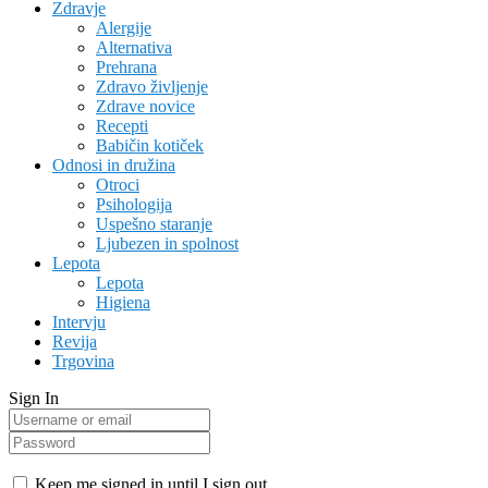
Zdravje
Alergije
Alternativa
Prehrana
Zdravo življenje
Zdrave novice
Recepti
Babičin kotiček
Odnosi in družina
Otroci
Psihologija
Uspešno staranje
Ljubezen in spolnost
Lepota
Lepota
Higiena
Intervju
Revija
Trgovina
Sign In
Keep me signed in until I sign out