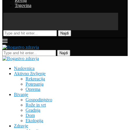
Revija
Trgovina
Najdi
Najdi
Naslovnica
Aktivno življenje
Rekreacija
Potepanja
Oprema
Bivanje
Gospodinjstvo
Rože in vrt
Gradnja
Dom
Ekologija
Zdravje