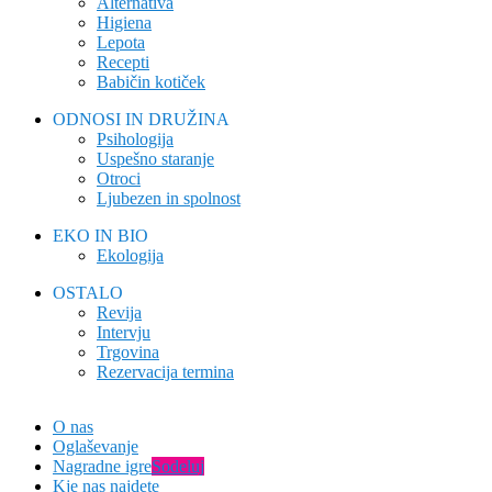
Alternativa
Higiena
Lepota
Recepti
Babičin kotiček
ODNOSI IN DRUŽINA
Psihologija
Uspešno staranje
Otroci
Ljubezen in spolnost
EKO IN BIO
Ekologija
OSTALO
Revija
Intervju
Trgovina
Rezervacija termina
O nas
Oglaševanje
Nagradne igre
Sodeluj
Kje nas najdete