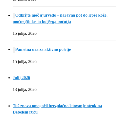
Odkrijte moč ajurvede – naravna pot do lepše kože,
močnejših las in boljšega počutja
15 julija, 2026
Pametna ura za aktivno poletje
15 julija, 2026
Julij 2026
13 julija, 2026
Tuš znova omogočil brezplačno letovanje otrok na
Debelem rtiču