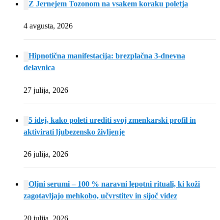
Z Jernejem Tozonom na vsakem koraku poletja
4 avgusta, 2026
Hipnotična manifestacija: brezplačna 3-dnevna
delavnica
27 julija, 2026
5 idej, kako poleti urediti svoj zmenkarski profil in
aktivirati ljubezensko življenje
26 julija, 2026
Oljni serumi – 100 % naravni lepotni rituali, ki koži
zagotavljajo mehkobo, učvrstitev in sijoč videz
20 julija, 2026