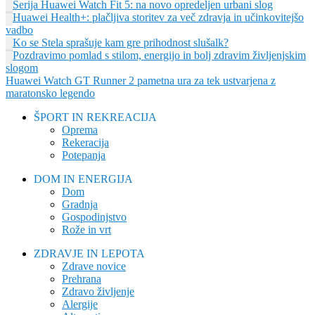
Serija Huawei Watch Fit 5: na novo opredeljen urbani slog
Huawei Health+: plačljiva storitev za več zdravja in učinkovitejšo
vadbo
Ko se Stela sprašuje kam gre prihodnost slušalk?
Pozdravimo pomlad s stilom, energijo in bolj zdravim življenjskim
slogom
Huawei Watch GT Runner 2 pametna ura za tek ustvarjena z
maratonsko legendo
ŠPORT IN REKREACIJA
Oprema
Rekeracija
Potepanja
DOM IN ENERGIJA
Dom
Gradnja
Gospodinjstvo
Rože in vrt
ZDRAVJE IN LEPOTA
Zdrave novice
Prehrana
Zdravo življenje
Alergije