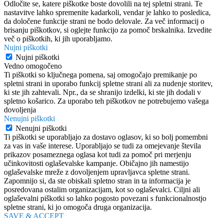
Odločite se, katere piškotke boste dovolili na tej spletni strani. Te
nastavitve lahko spremenite kadarkoli, vendar je lahko to posledica,
da določene funkcije strani ne bodo delovale. Za več informacij o
brisanju piškotkov, si oglejte funkcijo za pomoč brskalnika. Izvedite
več o piškotkih, ki jih uporabljamo.
Nujni piškotki
Nujni piškotki
Vedno omogočeno
Ti piškotki so ključnega pomena, saj omogočajo premikanje po
spletni strani in uporabo funkcij spletne strani ali za nudenje storitev,
ki ste jih zahtevali. Npr., da se shranijo izdelki, ki ste jih dodali v
spletno košarico. Za uporabo teh piškotkov ne potrebujemo vašega
dovoljenja
Nenujni piškotki
Nenujni piškotki
Ti piškotki se uporabljajo za dostavo oglasov, ki so bolj pomembni
za vas in vaše interese. Uporabljajo se tudi za omejevanje števila
prikazov posameznega oglasa kot tudi za pomoč pri merjenju
učinkovitosti oglaševalske kampanje. Običajno jih namestijo
oglaševalske mreže z dovoljenjem upravljavca spletne strani.
Zapomnijo si, da ste obiskali spletno stran in ta informacija je
posredovana ostalim organizacijam, kot so oglaševalci. Ciljni ali
oglaševalni piškotki so lahko pogosto povezani s funkcionalnostjo
spletne strani, ki jo omogoča druga organizacija.
SAVE & ACCEPT