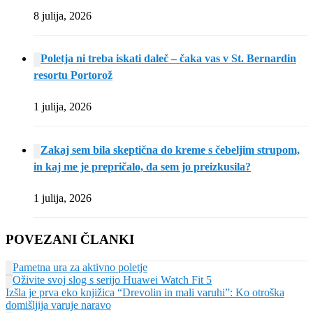
8 julija, 2026
Poletja ni treba iskati daleč – čaka vas v St. Bernardin
resortu Portorož
1 julija, 2026
Zakaj sem bila skeptična do kreme s čebeljim strupom,
in kaj me je prepričalo, da sem jo preizkusila?
1 julija, 2026
POVEZANI ČLANKI
Pametna ura za aktivno poletje
Oživite svoj slog s serijo Huawei Watch Fit 5
Izšla je prva eko knjižica “Drevolin in mali varuhi”: Ko otroška
domišljija varuje naravo