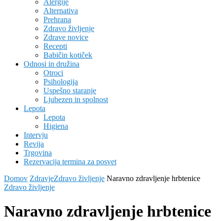
Alergije
Alternativa
Prehrana
Zdravo življenje
Zdrave novice
Recepti
Babičin kotiček
Odnosi in družina
Otroci
Psihologija
Uspešno staranje
Ljubezen in spolnost
Lepota
Lepota
Higiena
Intervju
Revija
Trgovina
Rezervacija termina za posvet
Domov
Zdravje
Zdravo življenje
Naravno zdravljenje hrbtenice
Zdravo življenje
Naravno zdravljenje hrbtenice