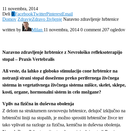
11 novembra, 2014
Deli
0
Facebook
Twitter
Pinterest
Email
Domov
Zdravje
Zdravo življenje
Naravno zdravljenje hrbtenice
written by
Milan
11 novembra, 2014
0 comment
207
ogledov
Naravno zdravljenje hrbtenice z Nevrološko refleksoterapijo
stopal – Praxis Vertebralis
Ali veste, da lahko z globoko stimulacijo cone hrbtenice na
notranji strani stopal dosežemo preko perifernega živčnega
sistema in vegetativnega živčnega sistema mišice, skelet, sklepe,
kosti, organe, hormonalni sistem in celo možgane?
Vpliv na fizična in duševna obolenja
Z delom na strukturnem ravnovesju hrbtenice, delujoč izključno na
hrbtenični liniji na stopalih, je možno sprostiti hrbtenične živce ter
tako vplivati na razloge za fizična, kemična in duševna obolenja.