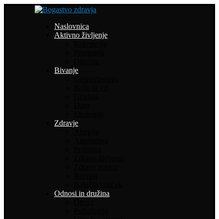
Naslovnica
Aktivno življenje
Rekreacija
Potepanja
Oprema
Bivanje
Gospodinjstvo
Rože in vrt
Gradnja
Dom
Ekologija
Zdravje
Alergije
Alternativa
Prehrana
Zdravo življenje
Zdrave novice
Recepti
Babičin kotiček
Odnosi in družina
Otroci
Psihologija