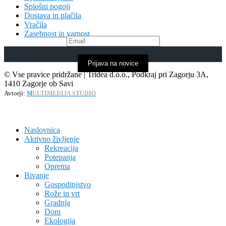
Splošni pogoji
Dostava in plačila
Vračila
Zasebnost in varnost
Prijava na novice
© Vse pravice pridržane | Tridea d.o.o., Podkraj pri Zagorju 3A,
1410 Zagorje ob Savi
Avtorji:
M
ULTIMEDIJA STUDIO
Naslovnica
Aktivno življenje
Rekreacija
Potepanja
Oprema
Bivanje
Gospodinjstvo
Rože in vrt
Gradnja
Dom
Ekologija