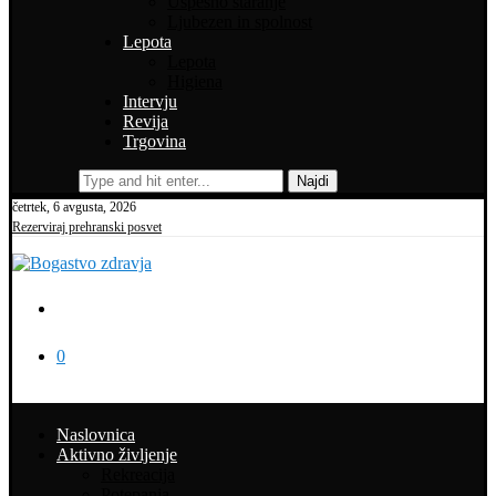
Uspešno staranje
Ljubezen in spolnost
Lepota
Lepota
Higiena
Intervju
Revija
Trgovina
Najdi
četrtek, 6 avgusta, 2026
Rezerviraj prehranski posvet
0
Naslovnica
Aktivno življenje
Rekreacija
Potepanja