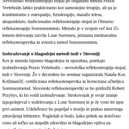
Nevrološko refleksoterapijo stopal po originalni metodi Praxis
Vertebralis lahko prakticiramo kot samostojno terapijo, ali pa jo
kombiniramo z osteopatijo, fizioterapijo, masažo telesa,
akupunkturo, tradicionalno refleksoterapijo stopal in Obrazno
refleksoterapijo Sorensensistem. Metodo je v svojem več kot 35-
letnem delovanju razvila Lone Sorensen, priznana mednarodna
refleksoterapevtka in avtorica metod Sorensensistem.
Izobraževanje o blagodejni metodi tudi v Sloveniji
Ker je metoda izjemno blagodejna in uporabna, potekajo
izobraževanja Praxis Vertebralis – nevrološka refleksoterapija stopal,
tudi v Sloveniji. Že v decembru bo seminar organizirala Nataša Kos
Križmančič, certificirana refleksoterapevtka in licencirana učiteljica
Sorensenmetod. Slovenski refleksoterapevtki se bo pridružil Robert
Przybys, ki bo vodil izobraževanje. Strokovnjak je svoje znanje
izpopolnjeval v sodelovanju z Lone Sorensen in je že vrsto let njen
prvi asistent. Udeležence bo popeljal v teorijo in prakso naravnega
zdravljenja hrbtenice. Pogledali si bodo, kako pritisk na določeno
cono ali točko na stopalih zdravilno in blagodejno vpliva na