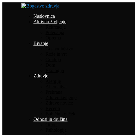
Naslovnica
Aktivno življenje
Rekreacija
Potepanja
Oprema
Bivanje
Gospodinjstvo
Rože in vrt
Gradnja
Dom
Ekologija
Zdravje
Alergije
Alternativa
Prehrana
Zdravo življenje
Zdrave novice
Recepti
Babičin kotiček
Odnosi in družina
Otroci
Psihologija