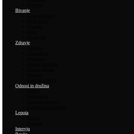
Oprema
Bivanje
Gospodinjstvo
Rože in vrt
Gradnja
Dom
Ekologija
Zdravje
Alergije
Alternativa
Prehrana
Zdravo življenje
Zdrave novice
Recepti
Babičin kotiček
Odnosi in družina
Otroci
Psihologija
Uspešno staranje
Ljubezen in spolnost
Lepota
Lepota
Higiena
Intervju