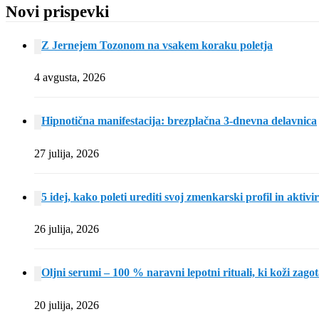
Novi prispevki
Z Jernejem Tozonom na vsakem koraku poletja
4 avgusta, 2026
Hipnotična manifestacija: brezplačna 3-dnevna delavnica
27 julija, 2026
5 idej, kako poleti urediti svoj zmenkarski profil in aktivi
26 julija, 2026
Oljni serumi – 100 % naravni lepotni rituali, ki koži zagot
20 julija, 2026