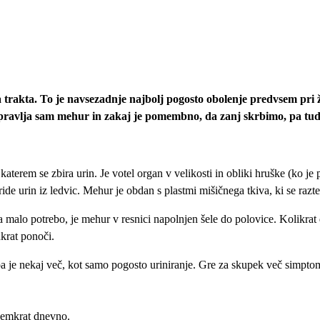
a trakta. To je navsezadnje najbolj pogosto obolenje predvsem pri 
 opravlja sam mehur in zakaj je pomembno, da zanj skrbimo, pa tud
 katerem se zbira urin. Je votel organ v velikosti in obliki hruške (ko j
urin iz ledvic. Mehur je obdan s plastmi mišičnega tkiva, ki se raztez
alo potrebo, je mehur v resnici napolnjen šele do polovice. Kolikrat d
nkrat ponoči.
 nekaj več, kot samo pogosto uriniranje. Gre za skupek več simptomov,
osemkrat dnevno.