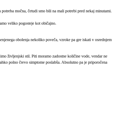
potreba močna, četudi smo bili na mali potrebi pred nekaj minutami.
amo veliko pogosteje kot običajno.
njenega obolenja nekoliko poveča, vzroke pa gre iskati v osrednjem
o življenjski stil. Piti moramo zadostne količine vode, vendar ne
j lahko polno črevo simptome poslabša. Absolutno pa je priporočena