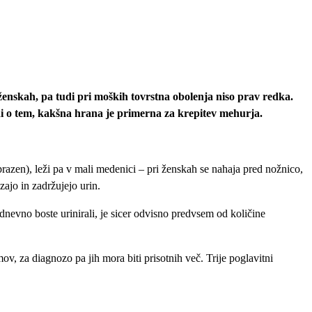
ženskah, pa tudi pri moških tovrstna obolenja niso prav redka.
i o tem, kakšna hrana je primerna za krepitev mehurja.
e prazen), leži pa v mali medenici – pri ženskah se nahaja pred nožnico,
ajo in zadržujejo urin.
nevno boste urinirali, je sicer odvisno predvsem od količine
 za diagnozo pa jih mora biti prisotnih več. Trije poglavitni