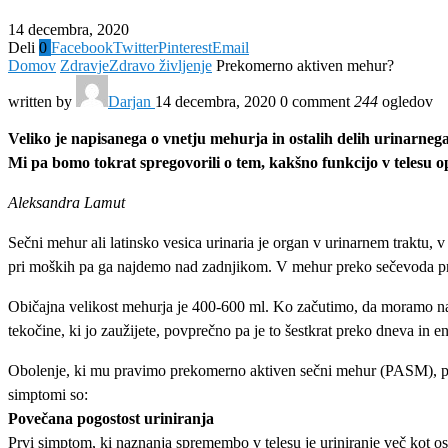
14 decembra, 2020
Deli
0
Facebook
Twitter
Pinterest
Email
Domov
Zdravje
Zdravo življenje
Prekomerno aktiven mehur?
written by
Darjan
14 decembra, 2020
0 comment
244
ogledov
Veliko je napisanega o vnetju mehurja in ostalih delih urinarneg
Mi pa bomo tokrat spregovorili o tem, kakšno funkcijo v telesu
Aleksandra Lamut
Sečni mehur ali latinsko vesica urinaria je organ v urinarnem traktu, v
pri moških pa ga najdemo nad zadnjikom. V mehur preko sečevoda pride 
Običajna velikost mehurja je 400-600 ml. Ko začutimo, da moramo na m
tekočine, ki jo zaužijete, povprečno pa je to šestkrat preko dneva in e
Obolenje, ki mu pravimo prekomerno aktiven sečni mehur (PASM), pa je
simptomi so:
Povečana pogostost uriniranja
Prvi simptom, ki naznanja spremembo v telesu je uriniranje več kot 