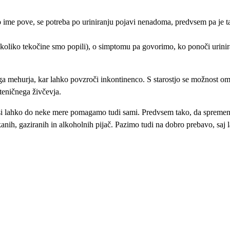
e pove, se potreba po uriniranju pojavi nenadoma, predvsem pa je ta 
 koliko tekočine smo popili), o simptomu pa govorimo, ko ponoči urinir
ehurja, kar lahko povzroči inkontinenco. S starostjo se možnost ome
teničnega živčevja.
i lahko do neke mere pomagamo tudi sami. Predvsem tako, da spremenim
kanih, gaziranih in alkoholnih pijač. Pazimo tudi na dobro prebavo, sa