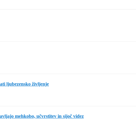
rati ljubezensko življenje
avljajo mehkobo, učvrstitev in sijoč videz