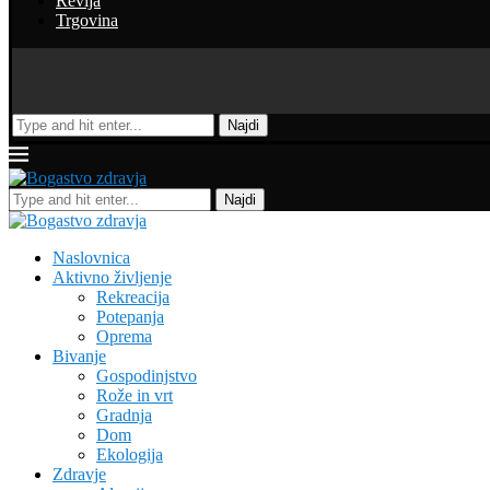
Revija
Trgovina
Najdi
Najdi
Naslovnica
Aktivno življenje
Rekreacija
Potepanja
Oprema
Bivanje
Gospodinjstvo
Rože in vrt
Gradnja
Dom
Ekologija
Zdravje