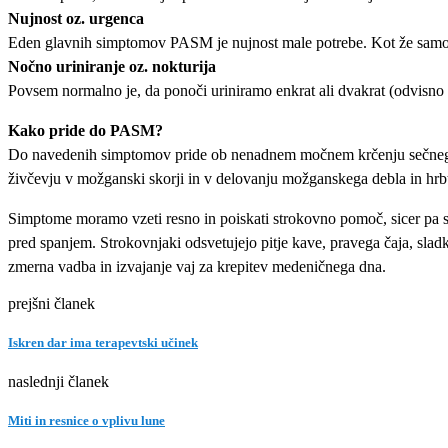
Nujnost oz. urgenca
Eden glavnih simptomov PASM je nujnost male potrebe. Kot že samo im
Nočno uriniranje oz. nokturija
Povsem normalno je, da ponoči uriniramo enkrat ali dvakrat (odvisno
Kako pride do PASM?
Do navedenih simptomov pride ob nenadnem močnem krčenju sečnega m
živčevju v možganski skorji in v delovanju možganskega debla in hrb
Simptome moramo vzeti resno in poiskati strokovno pomoč, sicer pa s
pred spanjem. Strokovnjaki odsvetujejo pitje kave, pravega čaja, slad
zmerna vadba in izvajanje vaj za krepitev medeničnega dna.
prejšni članek
Iskren dar ima terapevtski učinek
naslednji članek
Miti in resnice o vplivu lune