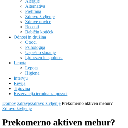
Alergije
Alternativa
Prehrana
Zdravo življenje
Zdrave novice
Recepti
Babičin kotiček
Odnosi in družina
Otroci
Psihologija
Uspešno staranje
Ljubezen in spolnost
Lepota
Lepota
Higiena
Intervju
Revija
Trgovina
Rezervacija termina za posvet
Domov
Zdravje
Zdravo življenje
Prekomerno aktiven mehur?
Zdravo življenje
Prekomerno aktiven mehur?