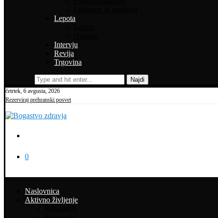
Uspešno staranje
Ljubezen in spolnost
Lepota
Lepota
Higiena
Intervju
Revija
Trgovina
Najdi
četrtek, 6 avgusta, 2026
Rezerviraj prehranski posvet
0
Naslovnica
Aktivno življenje
Rekreacija
Potepanja