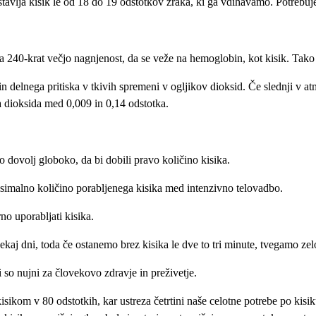
tavlja kisik le od 18 do 19 odstotkov zraka, ki ga vdihavamo. Potrebuje
a 240-krat večjo nagnjenost, da se veže na hemoglobin, kot kisik. Tak
n delnega pritiska v tkivih spremeni v ogljikov dioksid. Če slednji v atm
ga dioksida med 0,009 in 0,14 odstotka.
o dovolj globoko, da bi dobili pravo količino kisika.
ksimalno količino porabljenega kisika med intenzivno telovadbo.
no uporabljati kisika.
o nekaj dni, toda če ostanemo brez kisika le dve to tri minute, tvegamo ze
 so nujni za človekovo zdravje in preživetje.
kisikom v 80 odstotkih, kar ustreza četrtini naše celotne potrebe po kisi