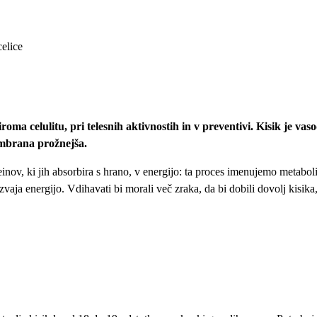
celice
ziroma celulitu, pri telesnih aktivnostih in v preventivi. Kisik je v
embrana prožnejša.
einov, ki jih absorbira s hrano, v energijo: ta proces imenujemo metabo
vaja energijo. Vdihavati bi morali več zraka, da bi dobili dovolj kisika