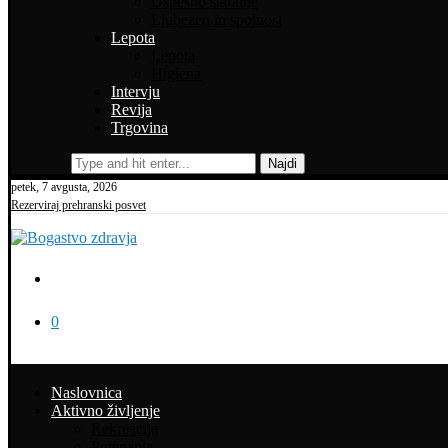
Uspešno staranje
Ljubezen in spolnost
Lepota
Lepota
Higiena
Intervju
Revija
Trgovina
Najdi
petek, 7 avgusta, 2026
Rezerviraj prehranski posvet
0
Naslovnica
Aktivno življenje
Rekreacija
Potepanja