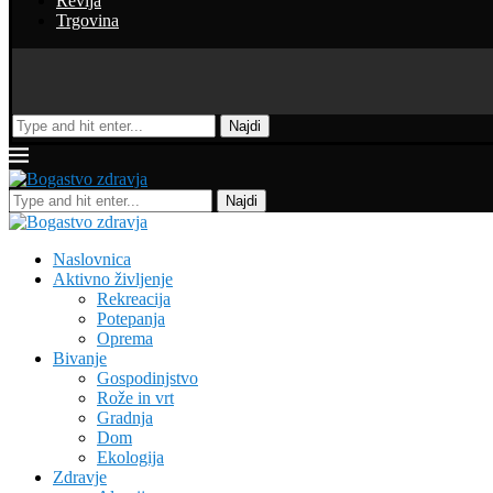
Revija
Trgovina
Najdi
Najdi
Naslovnica
Aktivno življenje
Rekreacija
Potepanja
Oprema
Bivanje
Gospodinjstvo
Rože in vrt
Gradnja
Dom
Ekologija
Zdravje