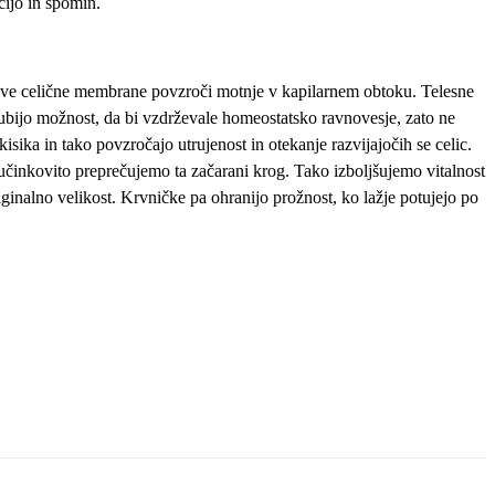
cijo in spomin.
ihove celične membrane povzroči motnje v kapilarnem obtoku. Telesne
zgubijo možnost, da bi vzdrževale homeostatsko ravnovesje, zato ne
isika in tako povzročajo utrujenost in otekanje razvijajočih se celic.
 učinkovito preprečujemo ta začarani krog. Tako izboljšujemo vitalnost
iginalno velikost. Krvničke pa ohranijo prožnost, ko lažje potujejo po