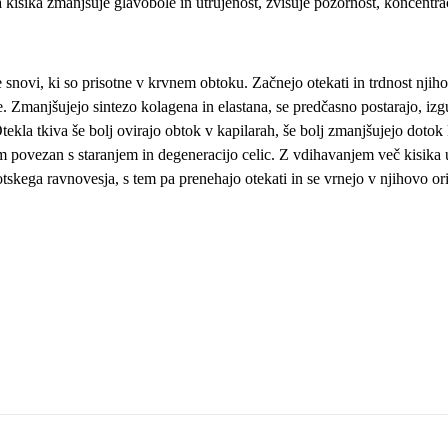
isika zmanjšuje glavobole in utrujenost, zvišuje pozornost, koncentra
e snovi, ki so prisotne v krvnem obtoku. Začnejo otekati in trdnost nj
te. Zmanjšujejo sintezo kolagena in elastana, se predčasno postarajo, i
kla tkiva še bolj ovirajo obtok v kapilarah, še bolj zmanjšujejo dotok k
em povezan s staranjem in degeneracijo celic. Z vdihavanjem več kisika
tskega ravnovesja, s tem pa prenehajo otekati in se vrnejo v njihovo or