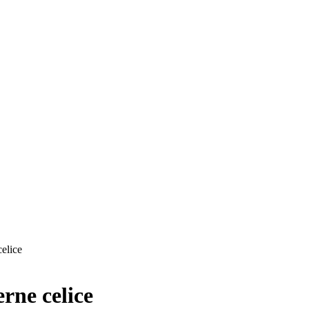
celice
erne celice