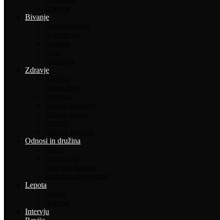
Oprema
Bivanje
Gospodinjstvo
Rože in vrt
Gradnja
Dom
Ekologija
Zdravje
Alergije
Alternativa
Prehrana
Zdravo življenje
Zdrave novice
Recepti
Babičin kotiček
Odnosi in družina
Otroci
Psihologija
Uspešno staranje
Ljubezen in spolnost
Lepota
Lepota
Higiena
Intervju