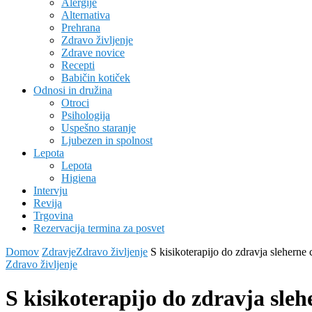
Alergije
Alternativa
Prehrana
Zdravo življenje
Zdrave novice
Recepti
Babičin kotiček
Odnosi in družina
Otroci
Psihologija
Uspešno staranje
Ljubezen in spolnost
Lepota
Lepota
Higiena
Intervju
Revija
Trgovina
Rezervacija termina za posvet
Domov
Zdravje
Zdravo življenje
S kisikoterapijo do zdravja sleherne 
Zdravo življenje
S kisikoterapijo do zdravja sleh