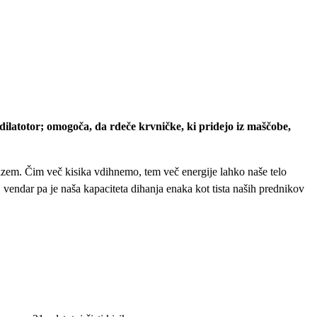
asodilatotor; omogoča, da rdeče krvničke, ki pridejo iz maščobe,
lizem. Čim več kisika vdihnemo, tem več energije lahko naše telo
, vendar pa je naša kapaciteta dihanja enaka kot tista naših prednikov