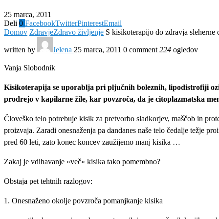
25 marca, 2011
Deli
0
Facebook
Twitter
Pinterest
Email
Domov
Zdravje
Zdravo življenje
S kisikoterapijo do zdravja sleherne 
written by
Jelena
25 marca, 2011
0 comment
224
ogledov
Vanja Slobodnik
Kisikoterapija se uporablja pri pljučnih boleznih, lipodistrofiji o
prodrejo v kapilarne žile, kar povzroča, da je citoplazmatska m
Človeško telo potrebuje kisik za pretvorbo sladkorjev, maščob in prot
proizvaja. Zaradi onesnaženja pa dandanes naše telo čedalje težje proiz
pred 60 leti, zato konec koncev zaužijemo manj kisika …
Zakaj je vdihavanje »več« kisika tako pomembno?
Obstaja pet tehtnih razlogov:
1. Onesnaženo okolje povzroča pomanjkanje kisika