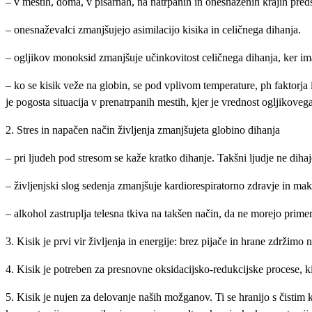
– v mestih, doma, v pisarnah, na natrpanih in onesnaženih krajih preds
– onesnaževalci zmanjšujejo asimilacijo kisika in celičnega dihanja.
– ogljikov monoksid zmanjšuje učinkovitost celičnega dihanja, ker im
– ko se kisik veže na globin, se pod vplivom temperature, ph faktorja i
je pogosta situacija v prenatrpanih mestih, kjer je vrednost ogljikove
2. Stres in napačen način življenja zmanjšujeta globino dihanja
– pri ljudeh pod stresom se kaže kratko dihanje. Takšni ljudje ne dihaj
– življenjski slog sedenja zmanjšuje kardiorespiratorno zdravje in ma
– alkohol zastruplja telesna tkiva na takšen način, da ne morejo primer
3. Kisik je prvi vir življenja in energije: brez pijače in hrane zdržim
4. Kisik je potreben za presnovne oksidacijsko-redukcijske procese, ki
5. Kisik je nujen za delovanje naših možganov. Ti se hranijo s čistim 