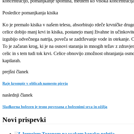
koncentracijo, pomanjkanje spomina, medtem ko visoka koncentracija k
Posledice pomanjkanja kisika
Ko je premalo kisika v našem telesu, absorbirajo rdeče krvničke drug
celice dobijo manj krvi in kisika, postanejo manj živahne in učinkovi
izgubijo odvečnega natrija, poveča se zadrževanje vode in otekanje. Ote
To je začaran krog, ki je na osnovi staranja in mnogih težav z zdravj
celic in s tem tudi tok krvi. Celice obnovijo zmožnost ohranjanja osmo
kapilarah.
prejšni članek
Raje krompir v oblicah namesto pireja
naslednji članek
Sladkorna bolezen je tesno povezana z boleznimi srca in ožilja
Novi prispevki
Z Jernejem Tozonom na vsakem koraku poletja