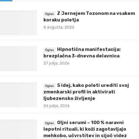
Z Jernejem Tozonom na vsakem
koraku poletja
4 avgusta, 2026
Hipnotična manifestacija:
brezplačna 3-dnevna delavnica
27 julija, 2026
5 idej, kako poleti urediti svoj
zmenkarski profil in aktivirati
ljubezensko življenje
26 julija, 2026
Oljni serumi – 100 % naravni
lepotni rituali, ki koži zagotavljajo
mehkobo, učvrstitev in sijoč videz