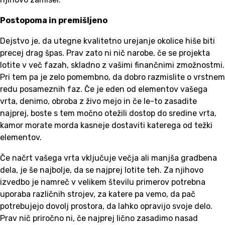
Postopoma in premišljeno
Dejstvo je, da utegne kvalitetno urejanje okolice hiše biti
precej drag špas. Prav zato ni nič narobe, če se projekta
lotite v več fazah, skladno z vašimi finančnimi zmožnostmi.
Pri tem pa je zelo pomembno, da dobro razmislite o vrstnem
redu posameznih faz. Če je eden od elementov vašega
vrta, denimo, obroba z živo mejo in če le-to zasadite
najprej, boste s tem močno otežili dostop do sredine vrta,
kamor morate morda kasneje dostaviti katerega od težki
elementov.
Če načrt vašega vrta vključuje večja ali manjša gradbena
dela, je še najbolje, da se najprej lotite teh. Za njihovo
izvedbo je namreč v velikem številu primerov potrebna
uporaba različnih strojev, za katere pa vemo, da pač
potrebujejo dovolj prostora, da lahko opravijo svoje delo.
Prav nič priročno ni, če najprej lično zasadimo nasad