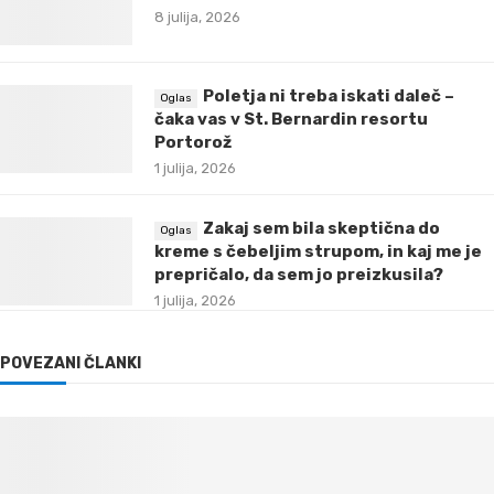
8 julija, 2026
Poletja ni treba iskati daleč –
čaka vas v St. Bernardin resortu
Portorož
1 julija, 2026
Zakaj sem bila skeptična do
kreme s čebeljim strupom, in kaj me je
prepričalo, da sem jo preizkusila?
1 julija, 2026
POVEZANI ČLANKI