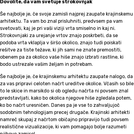
Dovolite, da vam svetuje strokovnjak
Še najbolje je, če svoje zamisli najprej zaupate krajinskemu
arhitektu. Ta vam bo znal prisluhniti, predvsem pa vam
svetovati, kaj je pri vaši viziji vrta smiselno in kaj ni.
Strokovnjaki za urejanje vrtov znajo poskrbeti, da se
podoba vrta vklaplja v širšo okolico, znajo tudi poiskati
rešitve za tiste težave, ki jih sami ne znate premostiti,
obenem pa za okolico vaše hiše znajo izbrati rastline, ki
bodo ustrezale vašim željam in potrebam.
Še najbolje je, če krajinskemu arhitektu zaupate nalogo, da
za vas pripravi celoten načrt ureditve okolice. Včasih so bile
to le skice in marsikdo si ob ogledu načrta ni povsem znal
predstavljati, kako bo okolica njegove hiše zgledala potem,
ko bo načrt uresničen. Danes pa je vse to zahvaljujoč
sodobnim tehnologijam precej drugače. Krajinski arhitekti
namreč skupaj z načrtom običajno pripravijo tudi povsem
realistične vizualizacije, ki vam pomagajo bolje razumeti
njihovo zamisel.