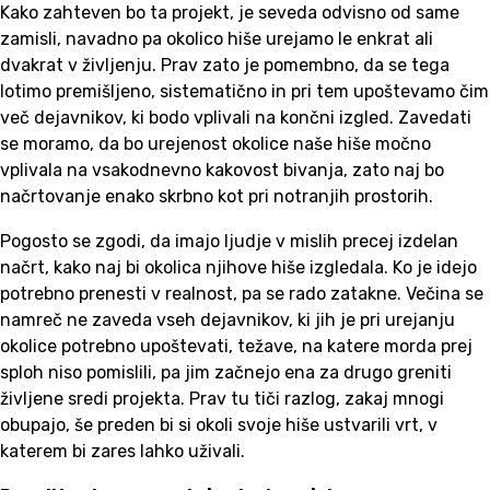
Kako zahteven bo ta projekt, je seveda odvisno od same
zamisli, navadno pa okolico hiše urejamo le enkrat ali
dvakrat v življenju. Prav zato je pomembno, da se tega
lotimo premišljeno, sistematično in pri tem upoštevamo čim
več dejavnikov, ki bodo vplivali na končni izgled. Zavedati
se moramo, da bo urejenost okolice naše hiše močno
vplivala na vsakodnevno kakovost bivanja, zato naj bo
načrtovanje enako skrbno kot pri notranjih prostorih.
Pogosto se zgodi, da imajo ljudje v mislih precej izdelan
načrt, kako naj bi okolica njihove hiše izgledala. Ko je idejo
potrebno prenesti v realnost, pa se rado zatakne. Večina se
namreč ne zaveda vseh dejavnikov, ki jih je pri urejanju
okolice potrebno upoštevati, težave, na katere morda prej
sploh niso pomislili, pa jim začnejo ena za drugo greniti
življene sredi projekta. Prav tu tiči razlog, zakaj mnogi
obupajo, še preden bi si okoli svoje hiše ustvarili vrt, v
katerem bi zares lahko uživali.