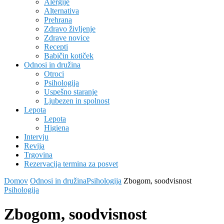
Alergije
Alternativa
Prehrana
Zdravo življenje
Zdrave novice
Recepti
Babičin kotiček
Odnosi in družina
Otroci
Psihologija
Uspešno staranje
Ljubezen in spolnost
Lepota
Lepota
Higiena
Intervju
Revija
Trgovina
Rezervacija termina za posvet
Domov
Odnosi in družina
Psihologija
Zbogom, soodvisnost
Psihologija
Zbogom, soodvisnost