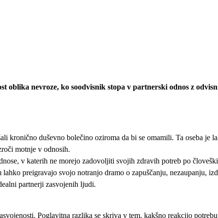
ost oblika nevroze, ko soodvisnik stopa v partnerski odnos z odvisni
i kronično duševno bolečino oziroma da bi se omamili. Ta oseba je lahk
vzroči motnje v odnosih.
nose, v katerih ne morejo zadovoljiti svojih zdravih potreb po človeški 
rem lahko preigravajo svojo notranjo dramo o zapuščanju, nezaupanju, i
ealni partnerji zasvojenih ljudi.
ojenosti. Poglavitna razlika se skriva v tem, kakšno reakcijo potrebuje