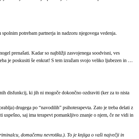
im spolnim potrebam partnerja in nadzoru njegovega vedenja.
 mogel prenašati. Kadar so najbližji zasvojenega soodvisni, ves
eba je poskusiti še enkrat! S tem izražam svojo veliko ljubezen in …
snih disfunkcij, ki jih ni mogoče dokončno ozdraviti (ker za to nista
lorablja) drugega po “navodilih” psihoterapevta. Zato je treba delati z
ti uspešno, saj ima terapevt pomankljivo znanje o njem, če ne vidi in
riminalcu, domačemu nevrotiku.). To je knjiga o vaši največji in