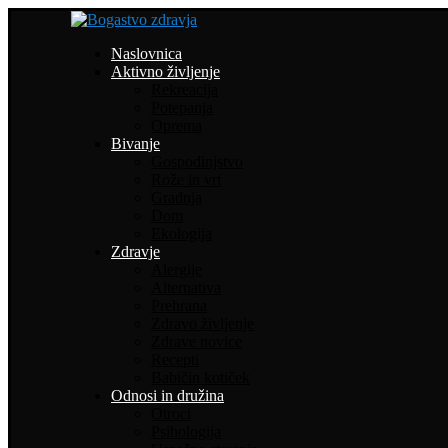
Naslovnica
Aktivno življenje
Rekreacija
Potepanja
Oprema
Bivanje
Gospodinjstvo
Rože in vrt
Gradnja
Dom
Ekologija
Zdravje
Alergije
Alternativa
Prehrana
Zdravo življenje
Zdrave novice
Recepti
Babičin kotiček
Odnosi in družina
Otroci
Psihologija