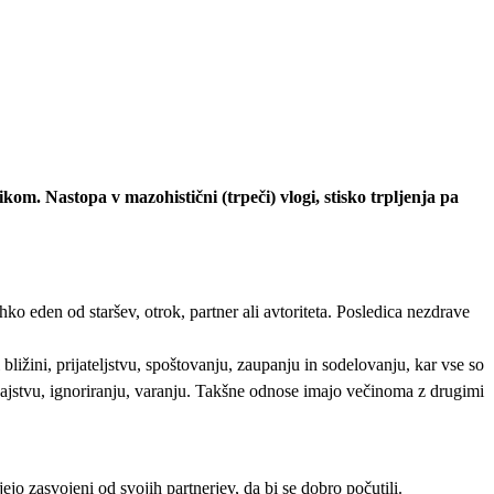
kom. Nastopa v mazohistični (trpeči) vlogi, stisko trpljenja pa
o eden od staršev, otrok, partner ali avtoriteta. Posledica nezdrave
bližini, prijateljstvu, spoštovanju, zaupanju in sodelovanju, kar vse so
zdajstvu, ignoriranju, varanju. Takšne odnose imajo večinoma z drugimi
jo zasvojeni od svojih partnerjev, da bi se dobro počutili.