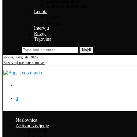
Uspešno staranje
Ljubezen in spolnost
Lepota
Lepota
Higiena
Intervju
Revija
Trgovina
Najdi
sobota, 8 avgusta, 2026
Rezerviraj prehranski posvet
0
Naslovnica
Aktivno življenje
Rekreacija
Potepanja