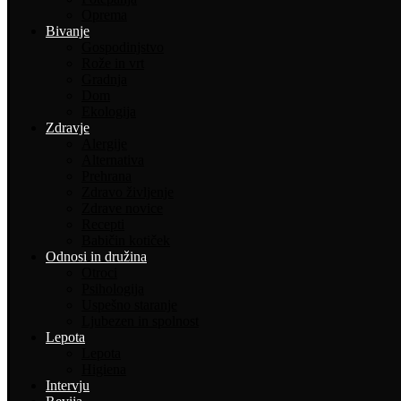
Oprema
Bivanje
Gospodinjstvo
Rože in vrt
Gradnja
Dom
Ekologija
Zdravje
Alergije
Alternativa
Prehrana
Zdravo življenje
Zdrave novice
Recepti
Babičin kotiček
Odnosi in družina
Otroci
Psihologija
Uspešno staranje
Ljubezen in spolnost
Lepota
Lepota
Higiena
Intervju