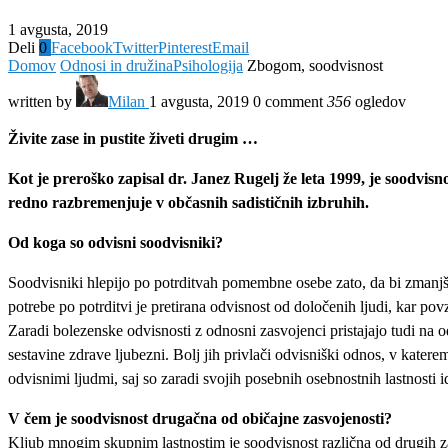
1 avgusta, 2019
Deli
0
Facebook
Twitter
Pinterest
Email
Domov
Odnosi in družina
Psihologija
Zbogom, soodvisnost
written by
Milan
1 avgusta, 2019
0 comment
356
ogledov
Živite zase in pustite živeti drugim …
Kot je preroško zapisal dr. Janez Rugelj že leta 1999, je soodvisn
redno razbremenjuje v občasnih sadističnih izbruhih.
Od koga so odvisni soodvisniki?
Soodvisniki hlepijo po potrditvah pomembne osebe zato, da bi zmanjšal
potrebe po potrditvi je pretirana odvisnost od določenih ljudi, kar po
Zaradi bolezenske odvisnosti z odnosni zasvojenci pristajajo tudi na od
sestavine zdrave ljubezni. Bolj jih privlači odvisniški odnos, v kate
odvisnimi ljudmi, saj so zaradi svojih posebnih osebnostnih lastnosti id
V čem je soodvisnost drugačna od običajne zasvojenosti?
Kljub mnogim skupnim lastnostim je soodvisnost različna od drugih zasv