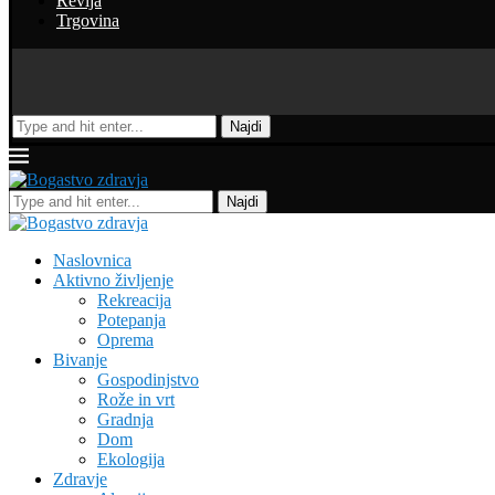
Revija
Trgovina
Najdi
Najdi
Naslovnica
Aktivno življenje
Rekreacija
Potepanja
Oprema
Bivanje
Gospodinjstvo
Rože in vrt
Gradnja
Dom
Ekologija
Zdravje