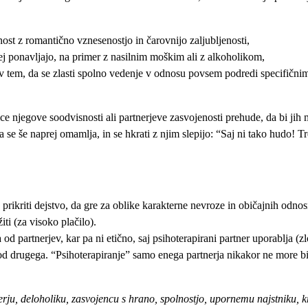
ost z romantično vznesenostjo in čarovnijo zaljubljenosti,
rej ponavljajo, na primer z nasilnim moškim ali z alkoholikom,
 v tem, da se zlasti spolno vedenje v odnosu povsem podredi specifičn
ice njegove soodvisnosti ali partnerjeve zasvojenosti prehude, da bi jih
e še naprej omamlja, in se hkrati z njim slepijo: “Saj ni tako hudo! Tr
o prikriti dejstvo, da gre za oblike karakterne nevroze in običajnih odno
ti (za visoko plačilo).
od partnerjev, kar pa ni etično, saj psihoterapirani partner uporablja (z
 od drugega. “Psihoterapiranje” samo enega partnerja nikakor ne more bi
rju, deloholiku, zasvojencu s hrano, spolnostjo, upornemu najstniku, k