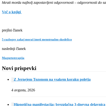
hkrati morda najbolj zapostavljeni odgovornosti – odgovornosti do sa
Več o knjigi
prejšni članek
5 razlogov zakaj moraš imeti menstrualno skodelico
naslednji članek
Magnetoterapija
Novi prispevki
Z Jernejem Tozonom na vsakem koraku poletja
4 avgusta, 2026
Hipnotična manifestacija: brezplačna 3-dnevna delavnica