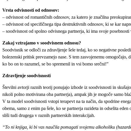
Vrsta odvisnosti od odnosov:
– odvisnost od romantičnih odnosov, za katero je značilna preokupiran
– odvisnost od specifičnega tipa destruktivnih odnosov, ki se kar nap
– soodvisnost od spolno odvisnega partnerja, ki ima svoje posebnosti
Zakaj vztrajamo v soodvisnem odnosu?
Soodvisnik se odloči za zdravljenje šele tedaj, ko so negativne posled
bolezenski pritisk prevzamejo nase. S tem zasvojenemu omogočajo, da s
ko bo on to razumel, se bo spremenil in vsi bomo srečni!”
Zdravljenje soodvisnosti
Številni avtorji raznih teorij ponujajo izhode iz soodvisnosti in skušaj
nikoli polno motivirana oba partnerja), ampak jih je mogoče samo blaži
V ta model soodvisnosti vstopi terapevt na ta način, da spodrine enega 
obema, samo z enim pa šele, ko se partnerja razideta in odselita eden
sliši tudi drugega v raznih partnerskih interakcijah.
“To ni knjiga, ki bi vas naučila pomagati svojemu alkoholiku (hazarde