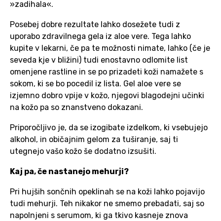
»zadihala«.
Posebej dobre rezultate lahko dosežete tudi z
uporabo zdravilnega gela iz aloe vere. Tega lahko
kupite v lekarni, če pa te možnosti nimate, lahko (če je
seveda kje v bližini) tudi enostavno odlomite list
omenjene rastline in se po prizadeti koži namažete s
sokom, ki se bo pocedil iz lista. Gel aloe vere se
izjemno dobro vpije v kožo, njegovi blagodejni učinki
na kožo pa so znanstveno dokazani.
Priporočljivo je, da se izogibate izdelkom, ki vsebujejo
alkohol, in običajnim gelom za tuširanje, saj ti
utegnejo vašo kožo še dodatno izsušiti.
Kaj pa, če nastanejo mehurji?
Pri hujših sončnih opeklinah se na koži lahko pojavijo
tudi mehurji. Teh nikakor ne smemo prebadati, saj so
napolnjeni s serumom, ki ga tkivo kasneje znova