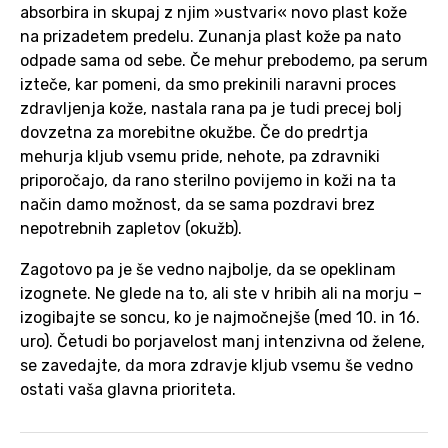
absorbira in skupaj z njim »ustvari« novo plast kože
na prizadetem predelu. Zunanja plast kože pa nato
odpade sama od sebe. Če mehur prebodemo, pa serum
izteče, kar pomeni, da smo prekinili naravni proces
zdravljenja kože, nastala rana pa je tudi precej bolj
dovzetna za morebitne okužbe. Če do predrtja
mehurja kljub vsemu pride, nehote, pa zdravniki
priporočajo, da rano sterilno povijemo in koži na ta
način damo možnost, da se sama pozdravi brez
nepotrebnih zapletov (okužb).
Zagotovo pa je še vedno najbolje, da se opeklinam
izognete. Ne glede na to, ali ste v hribih ali na morju –
izogibajte se soncu, ko je najmočnejše (med 10. in 16.
uro). Četudi bo porjavelost manj intenzivna od želene,
se zavedajte, da mora zdravje kljub vsemu še vedno
ostati vaša glavna prioriteta.