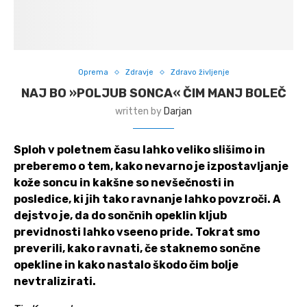
Oprema
Zdravje
Zdravo življenje
NAJ BO »POLJUB SONCA« ČIM MANJ BOLEČ
written by
Darjan
Sploh v poletnem času lahko veliko slišimo in
preberemo o tem, kako nevarno je izpostavljanje
kože soncu in kakšne so nevšečnosti in
posledice, ki jih tako ravnanje lahko povzroči. A
dejstvo je, da do sončnih opeklin kljub
previdnosti lahko vseeno pride. Tokrat smo
preverili, kako ravnati, če staknemo sončne
opekline in kako nastalo škodo čim bolje
nevtralizirati.