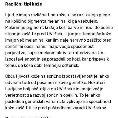
Različni tipi kože
Ljudje imajo različne tipe kože, ki se razlikujejo glede
na količino pigmenta melanina, ki ga vsebujejo.
Melanin je pigment, ki daje koži barvo in nudi določeno
stopnjo zaščite pred UV-žarki. Ljudje s temnejšo kožo
imajo več melanina, kar jim daje naravno zaščito pred
sončnimi opeklinami. Imajo večjo sposobnost
porjavitve, saj se melanin aktivira kot odziv na UV-
izpostavljenost in se porazdeli po koži, kar prispeva k
temu, da koža dobi temnejši odtenek.
Občutljivost kože na sončno izpostavljenost je lahko
odvisna tudi od posameznikove genetike. Nekateri
ljudje so bolj občutljivi na UV-žarke in imajo večjo
verjetnost za razvoj sončnih opeklin. To je lahko
posledica genetskih variant, ki vplivajo na sposobnost
kože zaščititi se pred poškodbami zaradi UV-žarkov.