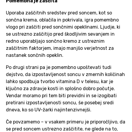
Pomembna je zaščita
Uporaba zaščitnih sredstev pred soncem, kot so
sončna krema, oblačila in pokrivala, igra pomembno
vlogo pri zaščiti pred sončnimi opeklinami. Ljudje, ki
se ustrezno zaščitijo pred škodljivim sevanjem in
redno uporabljajo sončno kremo z ustreznim
zaščitnim faktorjem, imajo manjšo verjetnost za
nastanek sončnih opeklin.
Po drugi strani pa je pomembno upoštevati tudi
dejstvo, da izpostavljenost soncu v zmernih količinah
lahko spodbuja tvorbo vitamina D v telesu, kar je
ključno za zdravje kosti in splošno dobro počutje.
Vendar moramo pri tem biti previdni in se izogibati
pretirani izpostavljenosti soncu, še posebej sredi
dneva, ko so UV-žarki najintenzivnejši.
Če povzamemo – v vsakem primeru je priporočljivo, da
se pred soncem ustrezno zaščitite, ne glede na to,