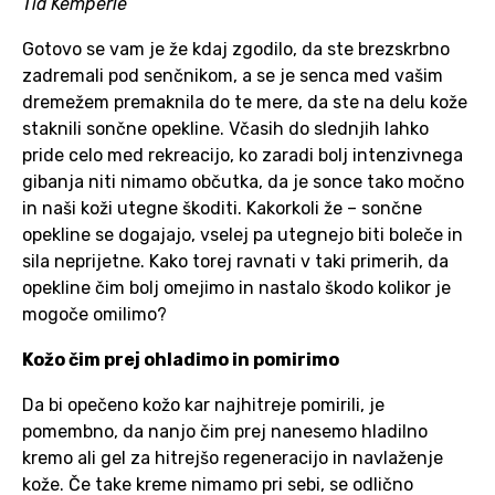
Tia Kemperle
Gotovo se vam je že kdaj zgodilo, da ste brezskrbno
zadremali pod senčnikom, a se je senca med vašim
dremežem premaknila do te mere, da ste na delu kože
staknili sončne opekline. Včasih do slednjih lahko
pride celo med rekreacijo, ko zaradi bolj intenzivnega
gibanja niti nimamo občutka, da je sonce tako močno
in naši koži utegne škoditi. Kakorkoli že – sončne
opekline se dogajajo, vselej pa utegnejo biti boleče in
sila neprijetne. Kako torej ravnati v taki primerih, da
opekline čim bolj omejimo in nastalo škodo kolikor je
mogoče omilimo?
Kožo čim prej ohladimo in pomirimo
Da bi opečeno kožo kar najhitreje pomirili, je
pomembno, da nanjo čim prej nanesemo hladilno
kremo ali gel za hitrejšo regeneracijo in navlaženje
kože. Če take kreme nimamo pri sebi, se odlično