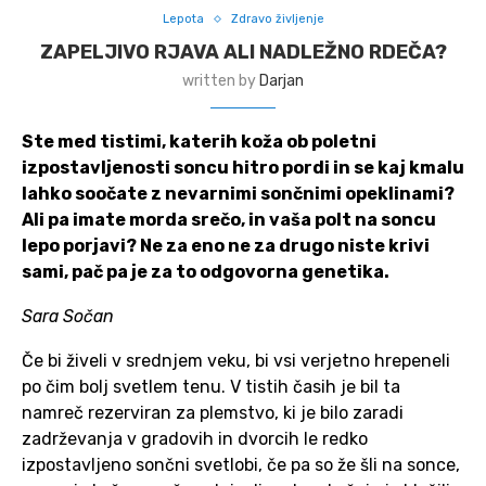
Lepota
Zdravo življenje
ZAPELJIVO RJAVA ALI NADLEŽNO RDEČA?
written by
Darjan
Ste med tistimi, katerih koža ob poletni
izpostavljenosti soncu hitro pordi in se kaj kmalu
lahko soočate z nevarnimi sončnimi opeklinami?
Ali pa imate morda srečo, in vaša polt na soncu
lepo porjavi? Ne za eno ne za drugo niste krivi
sami, pač pa je za to odgovorna genetika.
Sara Sočan
Če bi živeli v srednjem veku, bi vsi verjetno hrepeneli
po čim bolj svetlem tenu. V tistih časih je bil ta
namreč rezerviran za plemstvo, ki je bilo zaradi
zadrževanja v gradovih in dvorcih le redko
izpostavljeno sončni svetlobi, če pa so že šli na sonce,