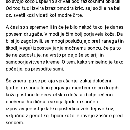
so svojo kožo uspešno skrivali pod razkošnimi oblačili.
Od tod tudi izvira izraz »modra kri«, saj so žile na beli
oz. svetli koži videti kot modre črte.
A časi so s spremenili in če je bilo nekoč tako, je danes
povsem drugače. V modi je čim bolj porjavela koža. Da
bi si jo zagotovili, se mnogi poslužujejo pretiranega (in
škodljivega) izpostavljanja močnemu soncu, če pa to
še ne zadostuje, na vrsto pridejo še solariji in
samoporjavitvene kreme. O tem, kako smiselno je tako
početje, pa presodite sami.
Še zmeraj pa se poraja vprašanje, zakaj določeni
ljudje na soncu lepo porjavijo, medtem ko pri drugih
koža postane le neestetsko rdeča ali bolje rečeno
opečena. Različna reakcija ljudi na sončno
izpostavljenost je lahko posledica več dejavnikov,
vključno z genetiko, tipom kože in ravnjo zaščite pred
soncem.