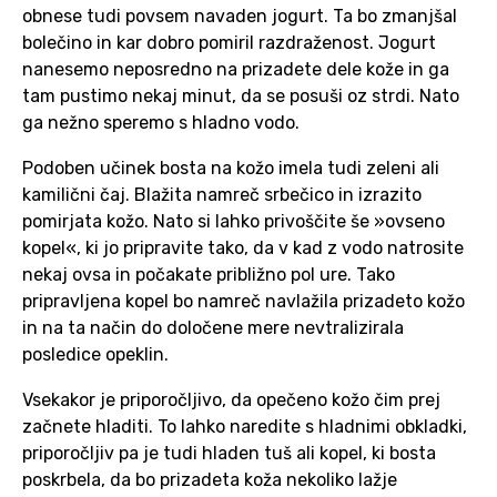
obnese tudi povsem navaden jogurt. Ta bo zmanjšal
bolečino in kar dobro pomiril razdraženost. Jogurt
nanesemo neposredno na prizadete dele kože in ga
tam pustimo nekaj minut, da se posuši oz strdi. Nato
ga nežno speremo s hladno vodo.
Podoben učinek bosta na kožo imela tudi zeleni ali
kamilični čaj. Blažita namreč srbečico in izrazito
pomirjata kožo. Nato si lahko privoščite še »ovseno
kopel«, ki jo pripravite tako, da v kad z vodo natrosite
nekaj ovsa in počakate približno pol ure. Tako
pripravljena kopel bo namreč navlažila prizadeto kožo
in na ta način do določene mere nevtralizirala
posledice opeklin.
Vsekakor je priporočljivo, da opečeno kožo čim prej
začnete hladiti. To lahko naredite s hladnimi obkladki,
priporočljiv pa je tudi hladen tuš ali kopel, ki bosta
poskrbela, da bo prizadeta koža nekoliko lažje