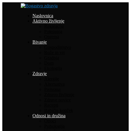
Naslovnica
Aktivno življenje
Rekreacija
Potepanja
Oprema
Bivanje
Gospodinjstvo
Rože in vrt
Gradnja
Dom
Ekologija
Zdravje
Alergije
Alternativa
Prehrana
Zdravo življenje
Zdrave novice
Recepti
Babičin kotiček
Odnosi in družina
Otroci
Psihologija