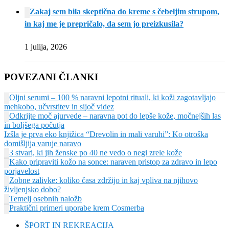
Zakaj sem bila skeptična do kreme s čebeljim strupom,
in kaj me je prepričalo, da sem jo preizkusila?
1 julija, 2026
POVEZANI ČLANKI
Oljni serumi – 100 % naravni lepotni rituali, ki koži zagotavljajo
mehkobo, učvrstitev in sijoč videz
Odkrijte moč ajurvede – naravna pot do lepše kože, močnejših las
in boljšega počutja
Izšla je prva eko knjižica “Drevolin in mali varuhi”: Ko otroška
domišljija varuje naravo
3 stvari, ki jih ženske po 40 ne vedo o negi zrele kože
Kako pripraviti kožo na sonce: naraven pristop za zdravo in lepo
porjavelost
Zobne zalivke: koliko časa zdržijo in kaj vpliva na njihovo
življenjsko dobo?
Temelj osebnih naložb
Praktični primeri uporabe krem Cosmerba
ŠPORT IN REKREACIJA