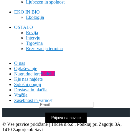
Ljubezen in spolnost
EKO IN BIO
Ekologija
OSTALO
Revija
Intervju
Trgovina
Rezervacija termina
O nas
Oglaševanje
Nagradne igre
Sodeluj
Kje nas najdete
Splošni pogoji
Dostava in plačila
Vračila
Zasebnost in varnost
Prijava na novice
© Vse pravice pridržane | Tridea d.o.o., Podkraj pri Zagorju 3A,
1410 Zagorje ob Savi