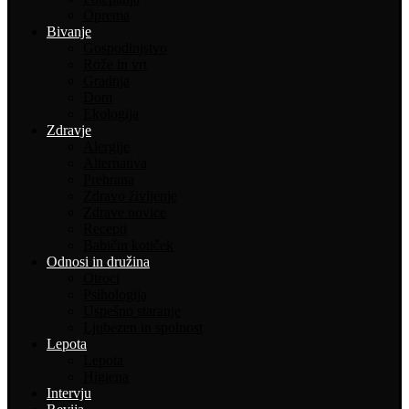
Oprema
Bivanje
Gospodinjstvo
Rože in vrt
Gradnja
Dom
Ekologija
Zdravje
Alergije
Alternativa
Prehrana
Zdravo življenje
Zdrave novice
Recepti
Babičin kotiček
Odnosi in družina
Otroci
Psihologija
Uspešno staranje
Ljubezen in spolnost
Lepota
Lepota
Higiena
Intervju