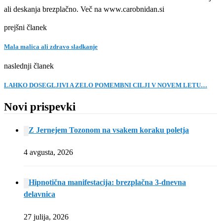
ali deskanja brezplačno. Več na www.carobnidan.si
prejšni članek
Mala malica ali zdravo sladkanje
naslednji članek
LAHKO DOSEGLJIVI A ZELO POMEMBNI CILJI V NOVEM LETU…
Novi prispevki
Z Jernejem Tozonom na vsakem koraku poletja
4 avgusta, 2026
Hipnotična manifestacija: brezplačna 3-dnevna
delavnica
27 julija, 2026