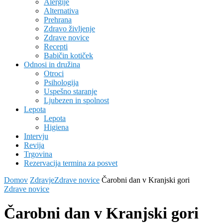
Alergije
Alternativa
Prehrana
Zdravo življenje
Zdrave novice
Recepti
Babičin kotiček
Odnosi in družina
Otroci
Psihologija
Uspešno staranje
Ljubezen in spolnost
Lepota
Lepota
Higiena
Intervju
Revija
Trgovina
Rezervacija termina za posvet
Domov
Zdravje
Zdrave novice
Čarobni dan v Kranjski gori
Zdrave novice
Čarobni dan v Kranjski gori