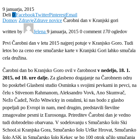
9 januarja, 2015
Deli
0
Facebook
Twitter
Pinterest
Email
Domov
Zdravje
Zdrave novice
Čarobni dan v Kranjski gori
written by
Jelena
9 januarja, 2015
0 comment
170
ogledov
Prvi Čarobni dan v letu 2015 najprej potuje v Kranjsko Goro. Tudi
letos bo za ceno ene smučarske karte v Kranjski Gori lahko smučala
cela družina.
Čarobni dan bo Kranjsko Goro ovil v čarobnost
v nedeljo, 18. 1.
2015, od 10. ure dalje.
Za glasbeno dogajanje na Čarobnem odru
bo poskrbel Glasbeni studio Osminka s svojimi pevkami in pevci, na
čelu s Stivenom Rahmanom, Aleksandro Vovk, Ano Skumvač,
Nežo Čadež, Nežo Witwicky in ostalimi, ki nas bodo z glasbo
popeljali po Evropi in nam, med drugim, predstavili številne
zmagovalne pesmi iz Eurosonga. Prireditev Čarobni dan je vedno
tudi dobrodelno obarvana. V sodelovanju s Smučarsko šolo Ski
School.si Kranjska Gora, Smučarsko šolo Urške Hrovat, Smučarsko
šolo ASK in Smučarsko šolo Kekec se bo 100 otrok učilo smučanja