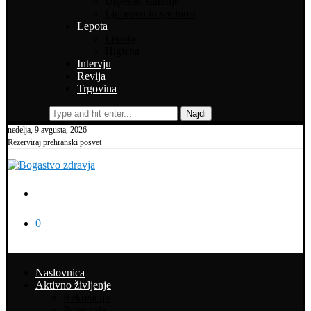
Uspešno staranje
Ljubezen in spolnost
Lepota
Lepota
Higiena
Intervju
Revija
Trgovina
Najdi
nedelja, 9 avgusta, 2026
Rezerviraj prehranski posvet
0
Naslovnica
Aktivno življenje
Rekreacija
Potepanja