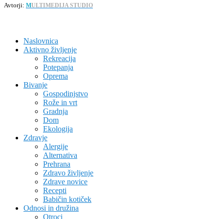
Avtorji:
M
ULTIMEDIJA STUDIO
Naslovnica
Aktivno življenje
Rekreacija
Potepanja
Oprema
Bivanje
Gospodinjstvo
Rože in vrt
Gradnja
Dom
Ekologija
Zdravje
Alergije
Alternativa
Prehrana
Zdravo življenje
Zdrave novice
Recepti
Babičin kotiček
Odnosi in družina
Otroci