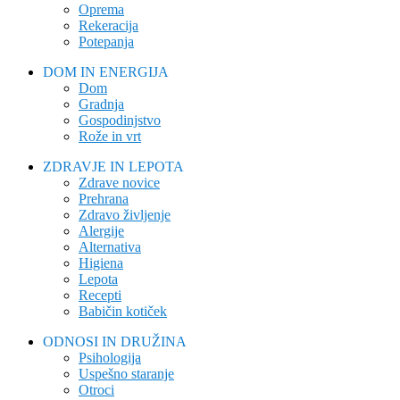
Oprema
Rekeracija
Potepanja
DOM IN ENERGIJA
Dom
Gradnja
Gospodinjstvo
Rože in vrt
ZDRAVJE IN LEPOTA
Zdrave novice
Prehrana
Zdravo življenje
Alergije
Alternativa
Higiena
Lepota
Recepti
Babičin kotiček
ODNOSI IN DRUŽINA
Psihologija
Uspešno staranje
Otroci