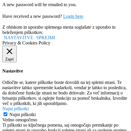
A new password will be emailed to you.
Have received a new password?
Login here
Z obiskom in uporabo spletnega mesta soglašate z uporabo in
beleženjem piškotkov.
NASTAVITVE
SPREJMI
Privacy & Cookies Policy
Zapri
Nastavitve
Odločite se, katere piškotke boste dovolili na tej spletni strani. Te
nastavitve lahko spremenite kadarkoli, vendar je lahko to posledica,
da določene funkcije strani ne bodo delovale. Za več informacij o
brisanju piškotkov, si oglejte funkcijo za pomoč brskalnika. Izvedite
več o piškotkih, ki jih uporabljamo.
Nujni piškotki
Nujni piškotki
Vedno omogočeno
Ti piškotki so ključnega pomena, saj omogočajo premikanje po
spletni strani in uporabo funkcij spletne strani ali za nudenje storitev,