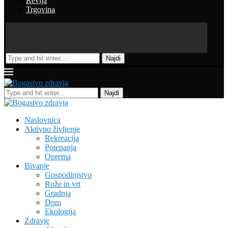
Revija
Trgovina
Najdi
Najdi
Naslovnica
Aktivno življenje
Rekreacija
Potepanja
Oprema
Bivanje
Gospodinjstvo
Rože in vrt
Gradnja
Dom
Ekologija
Zdravje