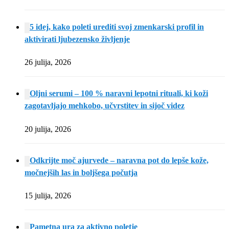
5 idej, kako poleti urediti svoj zmenkarski profil in
aktivirati ljubezensko življenje
26 julija, 2026
Oljni serumi – 100 % naravni lepotni rituali, ki koži
zagotavljajo mehkobo, učvrstitev in sijoč videz
20 julija, 2026
Odkrijte moč ajurvede – naravna pot do lepše kože,
močnejših las in boljšega počutja
15 julija, 2026
Pametna ura za aktivno poletje