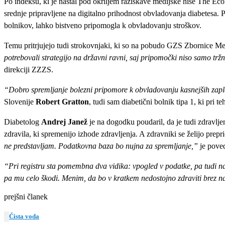
Po indeksu, ki je nastal pod okriljem raziskave medijske hiše The Eco
srednje pripravljene na digitalno prihodnost obvladovanja diabetesa. P
bolnikov, lahko bistveno pripomogla k obvladovanju stroškov.
Temu pritrjujejo tudi strokovnjaki, ki so na pobudo GZS Zbornic
potrebovali strategijo na državni ravni, saj pripomočki niso samo tr
direkciji ZZZS.
“Dobro spremljanje bolezni pripomore k obvladovanju kasnejših zaple
Slovenije
Robert Gratton
, tudi sam diabetični bolnik tipa 1, ki pri
Diabetolog
Andrej Janež
je na dogodku poudaril, da je tudi zdravljen
zdravila, ki spremenijo izhode zdravljenja. A zdravniki se želijo pre
ne predstavljam. Podatkovna baza bo nujna za spremljanje,”
je pove
“Pri registru sta pomembna dva vidika: vpogled v podatke, pa tudi na
pa mu celo škodi. Menim, da bo v kratkem nedostojno zdraviti brez 
prejšni članek
Čista voda