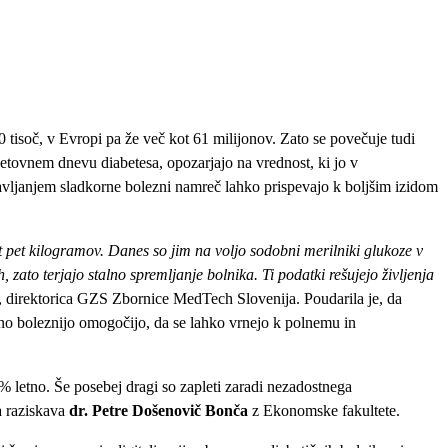
 tisoč, v Evropi pa že več kot 61 milijonov. Zato se povečuje tudi
ovnem dnevu diabetesa, opozarjajo na vrednost, ki jo v
avljanjem sladkorne bolezni namreč lahko prispevajo k boljšim izidom
kot pet kilogramov. Danes so jim na voljo sodobni merilniki glukoze v
, zato terjajo stalno spremljanje bolnika. Ti podatki rešujejo življenja
, direktorica GZS Zbornice MedTech Slovenija. Poudarila je, da
rno boleznijo omogočijo, da se lahko vrnejo k polnemu in
 letno. Še posebej dragi so zapleti zaradi nezadostnega
a raziskava
dr. Petre Došenovič Bonča
z Ekonomske fakultete.