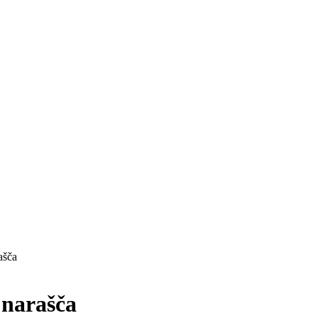
ašča
 narašča