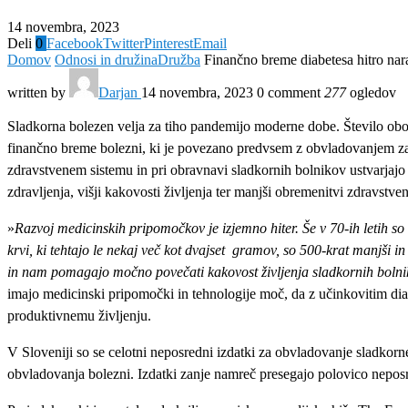
14 novembra, 2023
Deli
0
Facebook
Twitter
Pinterest
Email
Domov
Odnosi in družina
Družba
Finančno breme diabetesa hitro nar
written by
Darjan
14 novembra, 2023
0 comment
277
ogledov
Sladkorna bolezen velja za tiho pandemijo moderne dobe. Število obole
finančno breme bolezni, ki je povezano predvsem z obvladovanjem za
zdravstvenem sistemu in pri obravnavi sladkornih bolnikov ustvarjajo
zdravljenja, višji kakovosti življenja ter manjši obremenitvi zdravstven
»
Razvoj medicinskih pripomočkov je izjemno hiter.
Še v 70-ih letih s
krvi, ki tehtajo le nekaj več kot dvajset gramov, so 500-krat manjši in 
in nam pomagajo močno povečati kakovost življenja sladkornih bolni
imajo medicinski pripomočki in tehnologije moč, da z učinkovitim dia
produktivnemu življenju.
V Sloveniji so se celotni neposredni izdatki za obvladovanje sladkor
obvladovanja bolezni. Izdatki zanje namreč presegajo polovico neposr