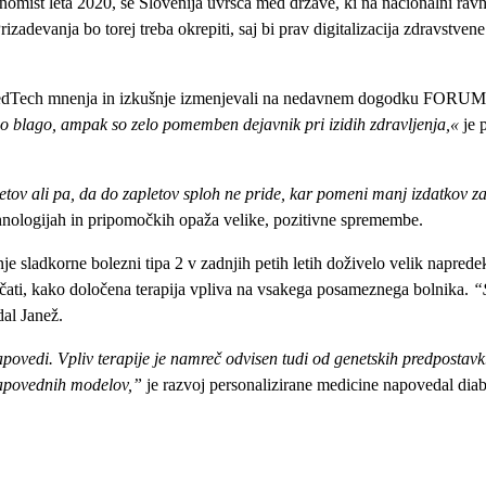
nomist leta 2020, se Slovenija uvršča med države, ki na nacionalni ravn
rizadevanja bo torej treba okrepiti, saj bi prav digitalizacija zdravstve
e MedTech mnenja in izkušnje izmenjevali na nedavnem dogodku FORU
žno blago, ampak so zelo pomemben dejavnik pri izidih zdravljenja,«
je 
tov ali pa, da do zapletov sploh ne pride, kar pomeni manj izdatkov 
 tehnologijah in pripomočkih opaža velike, pozitivne spremembe.
je sladkorne bolezni tipa 2 v zadnjih petih letih doživelo velik naprede
pričati, kako določena terapija vpliva na vsakega posameznega bolnika.
“
dal Janež.
povedi. Vpliv terapije je namreč odvisen tudi od genetskih predpostavk
napovednih modelov,”
je razvoj personalizirane medicine napovedal dia