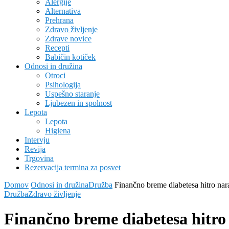
Alergije
Alternativa
Prehrana
Zdravo življenje
Zdrave novice
Recepti
Babičin kotiček
Odnosi in družina
Otroci
Psihologija
Uspešno staranje
Ljubezen in spolnost
Lepota
Lepota
Higiena
Intervju
Revija
Trgovina
Rezervacija termina za posvet
Domov
Odnosi in družina
Družba
Finančno breme diabetesa hitro nar
Družba
Zdravo življenje
Finančno breme diabetesa hitro