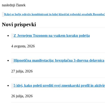
naslednji članek
Kdaj se bolje odreže kombinirani in kdaj klasični robotski sesalnik Roomba
Novi prispevki
Z Jernejem Tozonom na vsakem koraku poletja
4 avgusta, 2026
Hipnotična manifestacija: brezplačna 3-dnevna delavnica
27 julija, 2026
5 idej, kako poleti urediti svoj zmenkarski profil in aktivi
26 julija, 2026