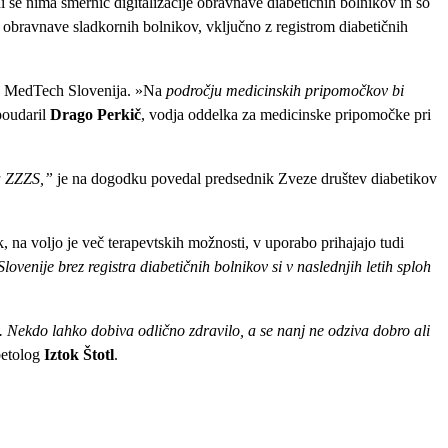
i še nima smernic digitalizacije obravnave diabetičnih bolnikov in so
ne obravnave sladkornih bolnikov, vključno z registrom diabetičnih
M MedTech Slovenija. »Na
področju medicinskih pripomočkov bi
poudaril
Drago Perkič
, vodja oddelka za medicinske pripomočke pri
za ZZZS,”
je na dogodku povedal predsednik Zveze društev diabetikov
k, na voljo je več terapevtskih možnosti, v uporabo prihajajo tudi
Slovenije brez registra diabetičnih bolnikov si v naslednjih letih sploh
. Nekdo lahko dobiva odlično zdravilo, a se nanj ne odziva dobro ali
betolog
Iztok Štotl
.