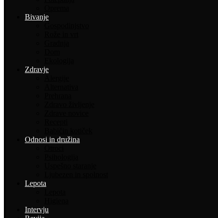
Oprema
Bivanje
Gospodinjstvo
Rože in vrt
Gradnja
Dom
Ekologija
Zdravje
Alergije
Alternativa
Prehrana
Zdravo življenje
Zdrave novice
Recepti
Babičin kotiček
Odnosi in družina
Otroci
Psihologija
Uspešno staranje
Ljubezen in spolnost
Lepota
Lepota
Higiena
Intervju