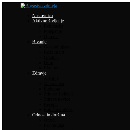
Naslovnica
Aktivno življenje
Rekreacija
Potepanja
Oprema
Bivanje
Gospodinjstvo
Rože in vrt
Gradnja
Dom
Ekologija
Zdravje
Alergije
Alternativa
Prehrana
Zdravo življenje
Zdrave novice
Recepti
Babičin kotiček
Odnosi in družina
Otroci
Psihologija