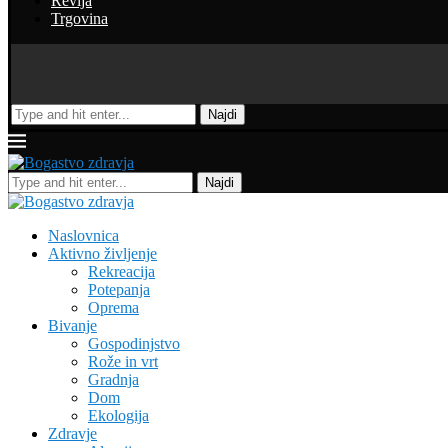
Revija
Trgovina
Najdi
Najdi
Naslovnica
Aktivno življenje
Rekreacija
Potepanja
Oprema
Bivanje
Gospodinjstvo
Rože in vrt
Gradnja
Dom
Ekologija
Zdravje