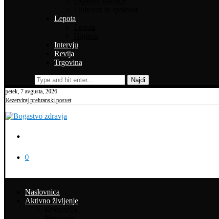
Uspešno staranje
Ljubezen in spolnost
Lepota
Lepota
Higiena
Intervju
Revija
Trgovina
Najdi
petek, 7 avgusta, 2026
Rezerviraj prehranski posvet
0
Naslovnica
Aktivno življenje
Rekreacija
Potepanja