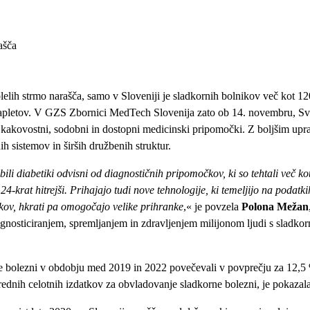
ašča
lih strmo narašča, samo v Sloveniji je sladkornih bolnikov več kot 120
pletov. V GZS Zbornici MedTech Slovenija zato ob 14. novembru, Svet
 kakovostni, sodobni in dostopni medicinski pripomočki. Z boljšim upr
ih sistemov in širših družbenih struktur.
o bili diabetiki odvisni od diagnostičnih pripomočkov, ki so tehtali več 
24-krat hitrejši. Prihajajo tudi nove tehnologije, ki temeljijo na podatkih
kov, hkrati pa omogočajo velike prihranke
,« je povzela
Polona Mežan
gnosticiranjem, spremljanjem in zdravljenjem milijonom ljudi s sladko
ne bolezni v obdobju med 2019 in 2022 povečevali v povprečju za 12,5 %
ednih celotnih izdatkov za obvladovanje sladkorne bolezni, je pokazal