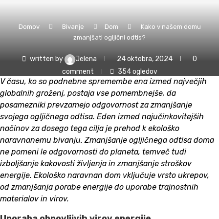
Domov
Bivanje
Dom
Kako v našem domu
zmanjšati ogljični odtis?
written by
Jelena
24 oktobra, 2024
0
comment
354
ogledov
V času, ko so podnebne spremembe ena izmed največjih
globalnih groženj, postaja vse pomembnejše, da
posamezniki prevzamejo odgovornost za zmanjšanje
svojega ogljičnega odtisa. Eden izmed najučinkovitejših
načinov za dosego tega cilja je prehod k ekološko
naravnanemu bivanju. Zmanjšanje ogljičnega odtisa doma
ne pomeni le odgovornosti do planeta, temveč tudi
izboljšanje kakovosti življenja in zmanjšanje stroškov
energije. Ekološko naravnan dom vključuje vrsto ukrepov,
od zmanjšanja porabe energije do uporabe trajnostnih
materialov in virov.
Uporaba obnovljivih virov energije