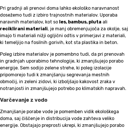
Pri gradnji ali prenovi doma lahko ekološko naravnanost
dosežemo tudi z izbiro trajnostnih materialov. Uporaba
naravnih materialov, kot so
les, bambus, pluta
ali
reciklirani materiali
, je manj obremenjujoča za okolje, saj
imajo ti materiali nižji ogljični odtis v primerjavi z materiali,
ki temeljijo na fosilnih gorivih, kot sta plastika in beton.
Poleg izbire materialov je pomembno tudi, da pri prenovah
in gradnjah uporabimo tehnologije, ki zmanjšujejo porabo
energije. Sem sodijo zelene strehe, ki poleg izolacije
pripomorejo tudi k zmanjšanju segrevanja mestnih
območij, in zeleni zidovi, ki izboljšajo kakovost zraka v
notranjosti in zmanjšujejo potrebo po klimatskih napravah.
Varčevanje z vodo
Zmanjšanje porabe vode je pomemben vidik ekološkega
doma, saj čiščenje in distribucija vode zahteva veliko
energije. Obstajajo preprosti ukrepi, ki zmanjšujejo porabo