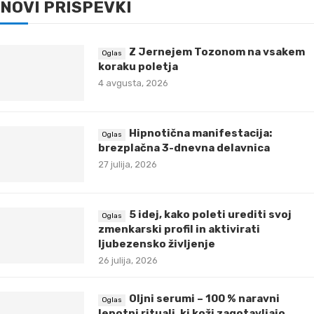
NOVI PRISPEVKI
Z Jernejem Tozonom na vsakem
koraku poletja
4 avgusta, 2026
Hipnotična manifestacija:
brezplačna 3-dnevna delavnica
27 julija, 2026
5 idej, kako poleti urediti svoj
zmenkarski profil in aktivirati
ljubezensko življenje
26 julija, 2026
Oljni serumi – 100 % naravni
lepotni rituali, ki koži zagotavljajo