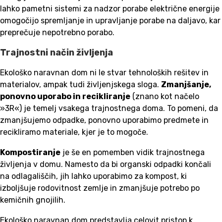
lahko pametni sistemi za nadzor porabe električne energije
omogočijo spremljanje in upravljanje porabe na daljavo, kar
preprečuje nepotrebno porabo.
Trajnostni način življenja
Ekološko naravnan dom ni le stvar tehnoloških rešitev in
materialov, ampak tudi življenjskega sloga.
Zmanjšanje,
ponovno uporabo in recikliranje
(znano kot načelo
»3R«) je temelj vsakega trajnostnega doma. To pomeni, da
zmanjšujemo odpadke, ponovno uporabimo predmete in
recikliramo materiale, kjer je to mogoče.
Kompostiranje
je še en pomemben vidik trajnostnega
življenja v domu. Namesto da bi organski odpadki končali
na odlagališčih, jih lahko uporabimo za kompost, ki
izboljšuje rodovitnost zemlje in zmanjšuje potrebo po
kemičnih gnojilih.
Ekološko naravnan dom predstavlja celovit pristop k