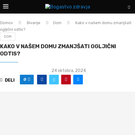
Domov
Bivanje
Dom
Kako v našem domu zmanjšati
ogljični odtis?
DOM
KAKO V NAŠEM DOMU ZMANJŠATI OGLJIČNI
ODTIS?
24 oktobra, 2024
0
DELI