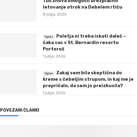
Tuš znova omogočil brezplačno
letovanje otrok na Debelem rtiču
8 julija, 2026
Poletja ni treba iskati daleč –
čaka vas v St. Bernardin resortu
Portorož
1 julija, 2026
Zakaj sem bila skeptična do
kreme s čebeljim strupom, in kaj me je
prepričalo, da sem jo preizkusila?
1 julija, 2026
POVEZANI ČLANKI