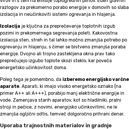
virov in s tem na emisije toplogrednih plinov. Eden glavnih
razlogov za prekomerno porabo energije v domovih so slaba
izolacija in neučinkoviti sistemi ogrevanja in hlajenja.
Izolacija
je ključna za preprečevanje toplotnih izgub
pozimi in prekomernega segrevanja poleti. Kakovostna
izolacija sten, streh in tal lahko močno zmanjša potrebo po
ogrevanju in hlajenju, s čimer se bistveno zmanjša poraba
energije. Dvojno ali trojno zastekljena okna prav tako
preprečujejo izgubo toplote skozi steklo, kar poveča
energetsko učinkovitost doma.
Poleg tega je pomembno, da
izberemo energijsko varčne
aparate
. Aparati, ki imajo visoko energetsko oznako (na
primer A++ ali A+++), porabijo manj električne energije in
vode. Zamenjava starih aparatov, kot so hladilniki, pralni
stroji in pečice, z novimi, energijsko učinkovitimi, ne le
zmanjša ogljični odtis, temveč dolgoročno prihrani denar.
Uporaba trajnostnih materialov in gradnje