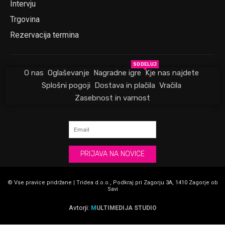
Intervju
Trgovina
Rezervacija termina
SODELUJ
O nas
Oglaševanje
Nagradne igre
Kje nas najdete
Splošni pogoji
Dostava in plačila
Vračila
Zasebnost in varnost
PRIJAVA NA NOVICE
© Vse pravice pridržane | Tridea d.o.o., Podkraj pri Zagorju 3A, 1410 Zagorje ob
Savi
Avtorji:
M
ULTIMEDIJA STUDIO