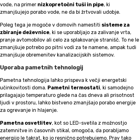
vode, na primer
nizkopretočni tuši in pipe
, ki
zmanjšujejo porabo vode, ne da bi žrtvovali udobje.
Poleg tega je mogoče v domovih namestiti
sisteme za
zbiranje deževnice
, ki se uporabljajo za zalivanje vrta,
pranje avtomobilov ali celo za splakovanje stranišč. To ne le
zmanjšuje potrebo po pitni vodi za te namene, ampak tudi
zmanjšuje obremenitev kanalizacijskih sistemov.
Uporaba pametnih tehnologij
Pametna tehnologija lahko prispeva k večji energetski
učinkovitosti doma.
Pametni termostati
, ki samodejno
prilagajajo temperaturo glede na čas dneva ali prisotnost
ljudi v prostoru, lahko bistveno zmanjšajo porabo energije
za ogrevanje in hlajenje.
Pametna osvetlitev
, kot so LED-svetila z možnostjo
zatemnitve in časovnih stikal, omogoča, da porabljamo
energijo le takrat, ko jo resnično potrebujemo. Prav tako