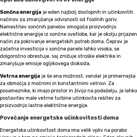
Sončna energija
je eden najbolj dostopnih in učinkovitih
načinov za zmanjšanje odvisnosti od fosilnih goriv.
Namestitev sončnih panelov omogoča proizvodnjo
električne energije iz sončne svetlobe, kar je okolju prijazen
način za pokrivanje energetskih potreb doma. Čeprav je
začetna investicija v sončne panele lahko visoka, se
dolgoročno obrestuje, saj znižuje stroške elektrike in
zmanjšuje emisije ogljikovega dioksida.
Vetrna energija
je še ena možnost, vendar je primernejša
za območja z močnimi in konstantnimi vetrovi. Za
posameznike, ki imajo prostor in živijo na podeželju, je lahko
postavitev male vetrne turbine učinkovita rešitev za
proizvodnjo lastne električne energije.
Povečanje energetske učinkovitosti doma
Energetska učinkovitost doma ima velik vpliv na porabo