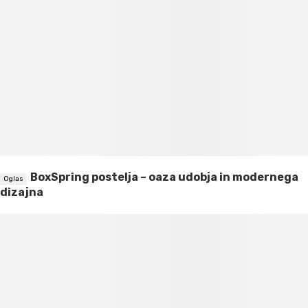
BoxSpring postelja – oaza udobja in modernega
dizajna