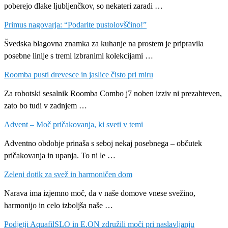
poberejo dlake ljubljenčkov, so nekateri zaradi …
Primus nagovarja: “Podarite pustolovščino!”
Švedska blagovna znamka za kuhanje na prostem je pripravila
posebne linije s tremi izbranimi kolekcijami …
Roomba pusti drevesce in jaslice čisto pri miru
Za robotski sesalnik Roomba Combo j7 noben izziv ni prezahteven,
zato bo tudi v zadnjem …
Advent – Moč pričakovanja, ki sveti v temi
Adventno obdobje prinaša s seboj nekaj posebnega – občutek
pričakovanja in upanja. To ni le …
Zeleni dotik za svež in harmoničen dom
Narava ima izjemno moč, da v naše domove vnese svežino,
harmonijo in celo izboljša naše …
Podjetji AquafilSLO in E.ON združili moči pri naslavljanju