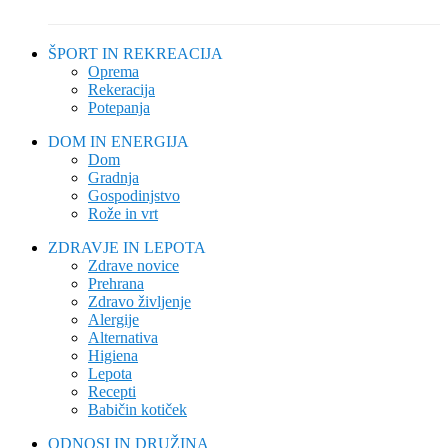
ŠPORT IN REKREACIJA
Oprema
Rekeracija
Potepanja
DOM IN ENERGIJA
Dom
Gradnja
Gospodinjstvo
Rože in vrt
ZDRAVJE IN LEPOTA
Zdrave novice
Prehrana
Zdravo življenje
Alergije
Alternativa
Higiena
Lepota
Recepti
Babičin kotiček
ODNOSI IN DRUŽINA