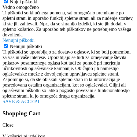
Nujni piškotki
Vedno omogočeno
Ti piškotki so ključnega pomena, saj omogočajo premikanje po
spletni strani in uporabo funkcij spletne strani ali za nudenje storitev,
ki ste jih zahtevali. Npr., da se shranijo izdelki, ki ste jih dodali v
spletno košarico. Za uporabo teh piškotkov ne potrebujemo vašega
dovoljenja
Nenujni piškotki
Nenujni piškotki
Ti piškotki se uporabljajo za dostavo oglasov, ki so bolj pomembni
za vas in vaše interese. Uporabljajo se tudi za omejevanje števila
prikazov posameznega oglasa kot tudi za pomoč pri merjenju
učinkovitosti oglaševalske kampanje. Običajno jih namestijo
oglaševalske mreže z dovoljenjem upravljavca spletne strani.
Zapomnijo si, da ste obiskali spletno stran in ta informacija je
posredovana ostalim organizacijam, kot so oglaševalci. Ciljni ali
oglaševalni piškotki so lahko pogosto povezani s funkcionalnostjo
spletne strani, ki jo omogoča druga organizacija.
SAVE & ACCEPT
Shopping Cart
Close
V košarici ni izdelkov.