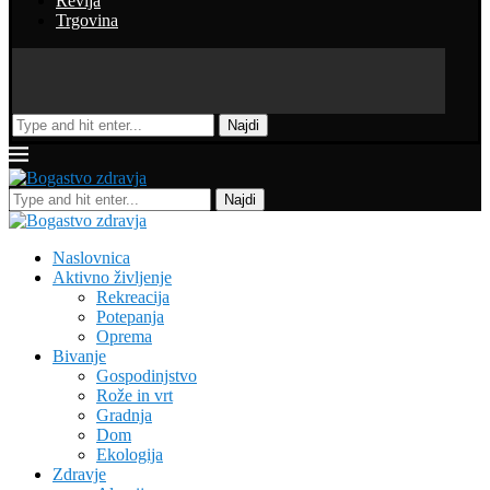
Revija
Trgovina
Najdi
Najdi
Naslovnica
Aktivno življenje
Rekreacija
Potepanja
Oprema
Bivanje
Gospodinjstvo
Rože in vrt
Gradnja
Dom
Ekologija
Zdravje