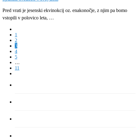
Pred vrati je jesenski ekvinokcij oz. enakonočje, z njim pa bomo
vstopili v polovico leta, …
1
2
3
4
5
…
11