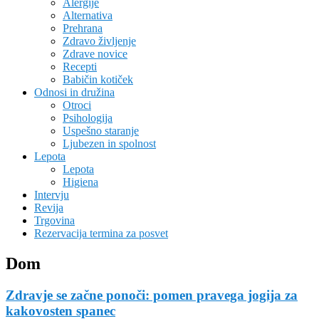
Alergije
Alternativa
Prehrana
Zdravo življenje
Zdrave novice
Recepti
Babičin kotiček
Odnosi in družina
Otroci
Psihologija
Uspešno staranje
Ljubezen in spolnost
Lepota
Lepota
Higiena
Intervju
Revija
Trgovina
Rezervacija termina za posvet
Dom
Zdravje se začne ponoči: pomen pravega jogija za
kakovosten spanec