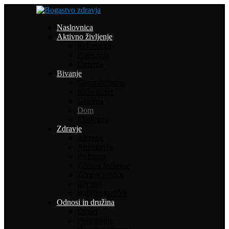
Naslovnica
Aktivno življenje
Rekreacija
Potepanja
Oprema
Bivanje
Gospodinjstvo
Rože in vrt
Gradnja
Dom
Ekologija
Zdravje
Alergije
Alternativa
Prehrana
Zdravo življenje
Zdrave novice
Recepti
Babičin kotiček
Odnosi in družina
Otroci
Psihologija