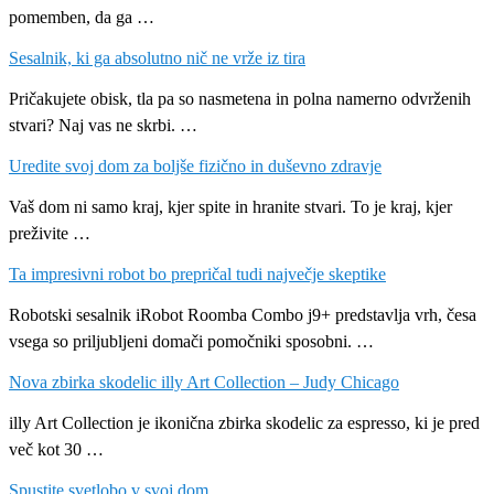
pomemben, da ga …
Sesalnik, ki ga absolutno nič ne vrže iz tira
Pričakujete obisk, tla pa so nasmetena in polna namerno odvrženih
stvari? Naj vas ne skrbi. …
Uredite svoj dom za boljše fizično in duševno zdravje
Vaš dom ni samo kraj, kjer spite in hranite stvari. To je kraj, kjer
preživite …
Ta impresivni robot bo prepričal tudi največje skeptike
Robotski sesalnik iRobot Roomba Combo j9+ predstavlja vrh, česa
vsega so priljubljeni domači pomočniki sposobni. …
Nova zbirka skodelic illy Art Collection – Judy Chicago
illy Art Collection je ikonična zbirka skodelic za espresso, ki je pred
več kot 30 …
Spustite svetlobo v svoj dom