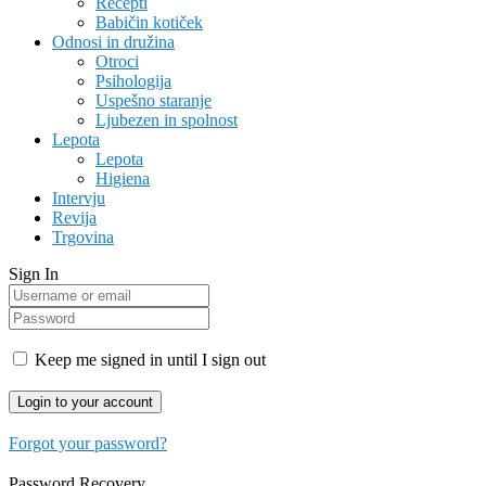
Recepti
Babičin kotiček
Odnosi in družina
Otroci
Psihologija
Uspešno staranje
Ljubezen in spolnost
Lepota
Lepota
Higiena
Intervju
Revija
Trgovina
Sign In
Keep me signed in until I sign out
Forgot your password?
Password Recovery