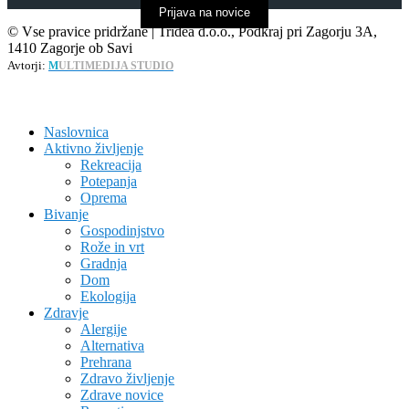
Prijava na novice
© Vse pravice pridržane | Tridea d.o.o., Podkraj pri Zagorju 3A,
1410 Zagorje ob Savi
Avtorji:
M
ULTIMEDIJA STUDIO
Naslovnica
Aktivno življenje
Rekreacija
Potepanja
Oprema
Bivanje
Gospodinjstvo
Rože in vrt
Gradnja
Dom
Ekologija
Zdravje
Alergije
Alternativa
Prehrana
Zdravo življenje
Zdrave novice