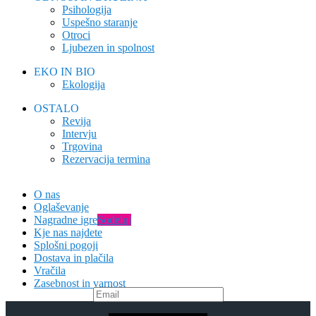
Psihologija
Uspešno staranje
Otroci
Ljubezen in spolnost
EKO IN BIO
Ekologija
OSTALO
Revija
Intervju
Trgovina
Rezervacija termina
O nas
Oglaševanje
Nagradne igre
Sodeluj
Kje nas najdete
Splošni pogoji
Dostava in plačila
Vračila
Zasebnost in varnost