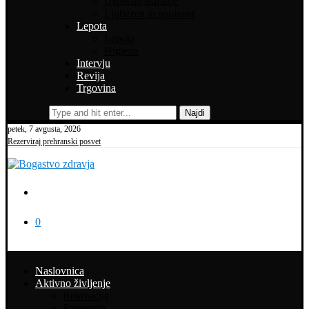
Uspešno staranje
Ljubezen in spolnost
Lepota
Lepota
Higiena
Intervju
Revija
Trgovina
Najdi
petek, 7 avgusta, 2026
Rezerviraj prehranski posvet
0
Naslovnica
Aktivno življenje
Rekreacija
Potepanja