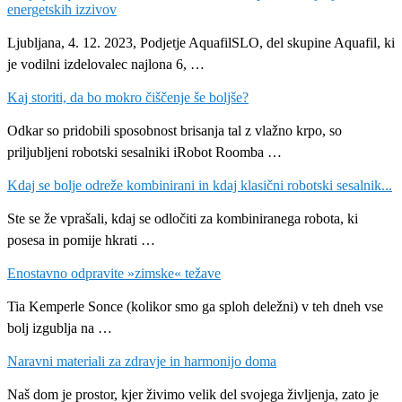
energetskih izzivov
Ljubljana, 4. 12. 2023, Podjetje AquafilSLO, del skupine Aquafil, ki
je vodilni izdelovalec najlona 6, …
Kaj storiti, da bo mokro čiščenje še boljše?
Odkar so pridobili sposobnost brisanja tal z vlažno krpo, so
priljubljeni robotski sesalniki iRobot Roomba …
Kdaj se bolje odreže kombinirani in kdaj klasični robotski sesalnik...
Ste se že vprašali, kdaj se odločiti za kombiniranega robota, ki
posesa in pomije hkrati …
Enostavno odpravite »zimske« težave
Tia Kemperle Sonce (kolikor smo ga sploh deležni) v teh dneh vse
bolj izgublja na …
Naravni materiali za zdravje in harmonijo doma
Naš dom je prostor, kjer živimo velik del svojega življenja, zato je