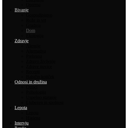
Oprema
Bivanje
Gospodinjstvo
Rože in vrt
Gradnja
Dom
Ekologija
Zdravje
Alergije
Alternativa
Prehrana
Zdravo življenje
Zdrave novice
Recepti
Babičin kotiček
Odnosi in družina
Otroci
Psihologija
Uspešno staranje
Ljubezen in spolnost
Lepota
Lepota
Higiena
Intervju