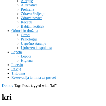
Alergije
Alternativa
Prehrana
Zdravo življenje
Zdrave novice
Recepti
Babičin kotiček
Odnosi in družina
Otroci
Psihologija
Uspešno staranje
Ljubezen in spolnost
Lepota
Lepota
Higiena
Intervju
Revija
Trgovina
Rezervacija termina za posvet
Domov
Tags
Posts tagged with "kri"
kri