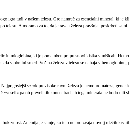
go igra tudi v našem telesu. Gre namreč za esencialni mineral, ki je
 po telesu. A moramo za to, da je raven železa pravšnja, poskrbeti sami.
c in mioglobina, ki je pomemben pri presnovi kisika v mišicah. Hemoglo
ksida v obratni smeri. Večina železa v telesu se nahaja v hemoglobinu, 
e. Najpogostejši vzrok previsoke ravni železa je hemohromatoza, genets
 nič »veseli« pa ob prevelikih koncentracijah tega minerala ne bodo niti
abokrvnost. Anemija je stanje, ko telo ne proizvaja dovolj rdečih krvnih 