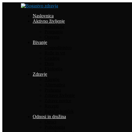
Naslovnica
Aktivno življenje
Rekreacija
Potepanja
Oprema
Bivanje
Gospodinjstvo
Rože in vrt
Gradnja
Dom
Ekologija
Zdravje
Alergije
Alternativa
Prehrana
Zdravo življenje
Zdrave novice
Recepti
Babičin kotiček
Odnosi in družina
Otroci
Psihologija