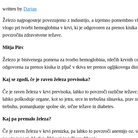
written by
Darjan
Železo najpogosteje povezujemo z industrijo, a izjemno pomembno vlo
vlogo pri tvorbi hemoglobina v krvi, ki je odgovoren za prenos kisika
povzročita zdravstvene težave.
Mitja Pirc
Železo je bistvenega pomena za tvorbo hemoglobina, rdečih krvnih celi
odgovorna za prenos kisika iz pljuč v tkiva ter prenos ogljikovega dio
Kaj se zgodi, če je raven železa previsoka?
Če je raven železa v krvi previsoka, lahko to povzroči različne težav
lahko poškoduje organe, kot so jetra, srce in trebušna slinavka, prav
trebuhu, pomanjkanje spolne sle, srčne težave in diabetes.
Kaj pa premalo železa?
Če je raven železa v krvi prenizka, pa lahko to povzroči anemijo oz. sl