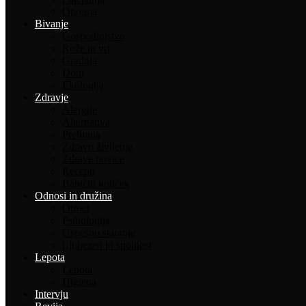
Oprema
Bivanje
Gospodinjstvo
Rože in vrt
Gradnja
Dom
Ekologija
Zdravje
Alergije
Alternativa
Prehrana
Zdravo življenje
Zdrave novice
Recepti
Babičin kotiček
Odnosi in družina
Otroci
Psihologija
Uspešno staranje
Ljubezen in spolnost
Lepota
Lepota
Higiena
Intervju