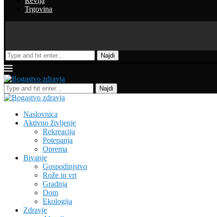
Revija
Trgovina
Najdi
Najdi
Naslovnica
Aktivno življenje
Rekreacija
Potepanja
Oprema
Bivanje
Gospodinjstvo
Rože in vrt
Gradnja
Dom
Ekologija
Zdravje