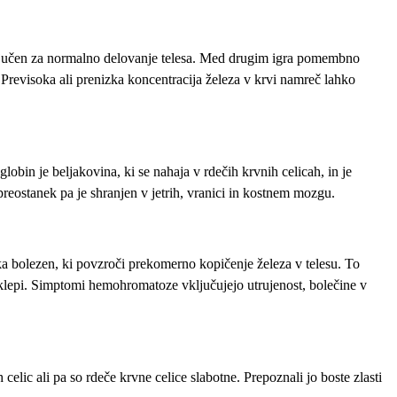
 ključen za normalno delovanje telesa. Med drugim igra pomembno
 Previsoka ali prenizka koncentracija železa v krvi namreč lahko
bin je beljakovina, ki se nahaja v rdečih krvnih celicah, in je
preostanek pa je shranjen v jetrih, vranici in kostnem mozgu.
ka bolezen, ki povzroči prekomerno kopičenje železa v telesu. To
 sklepi. Simptomi hemohromatoze vključujejo utrujenost, bolečine v
celic ali pa so rdeče krvne celice slabotne. Prepoznali jo boste zlasti