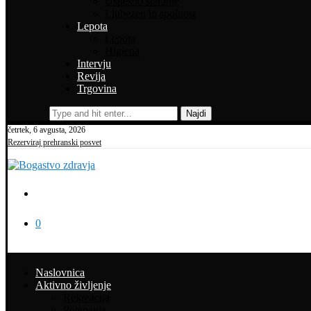
Uspešno staranje
Ljubezen in spolnost
Lepota
Lepota
Higiena
Intervju
Revija
Trgovina
Najdi
četrtek, 6 avgusta, 2026
Rezerviraj prehranski posvet
0
Naslovnica
Aktivno življenje
Rekreacija
Potepanja