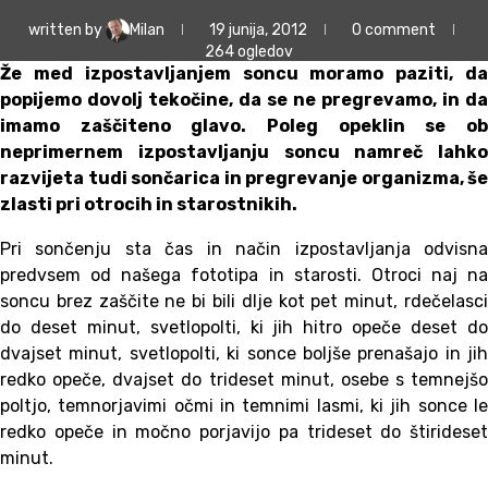
written by
Milan
19 junija, 2012
0 comment
264
ogledov
Že med izpostavljanjem soncu moramo paziti, da
popijemo dovolj tekočine, da se ne pregrevamo, in da
imamo zaščiteno glavo. Poleg opeklin se ob
neprimernem izpostavljanju soncu namreč lahko
razvijeta tudi sončarica in pregrevanje organizma, še
zlasti pri otrocih in starostnikih.
Pri sončenju sta čas in način izpostavljanja odvisna
predvsem od našega fototipa in starosti. Otroci naj na
soncu brez zaščite ne bi bili dlje kot pet minut, rdečelasci
do deset minut, svetlopolti, ki jih hitro opeče deset do
dvajset minut, svetlopolti, ki sonce boljše prenašajo in jih
redko opeče, dvajset do trideset minut, osebe s temnejšo
poltjo, temnorjavimi očmi in temnimi lasmi, ki jih sonce le
redko opeče in močno porjavijo pa trideset do štirideset
minut.