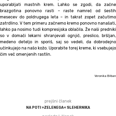
uporabljati mastnih krem. Lahko se zgodi, da začne
brazgotina ponovno rasti – raste namreč od šestih
mesecev do poldrugega leta – in takrat zopet začutimo
zatrdlino. V tem primeru začnemo kremo ponovno nanašati,
lahko pa nosimo tudi kompresijska oblačila. Že naši predniki
so v domači lekarni shranjevali ognjič, preslico, bršljan,
medeno deteljo in sporiš, saj so vedeli, da dobrodejno
učinkujejo na našo kožo. Uporabite torej kreme, ki vsebujejo
čim več omenjenih rastlin.
Veronika Bilban
prejšni članek
NA POTI »ZELENEGA« SLEHERNIKA