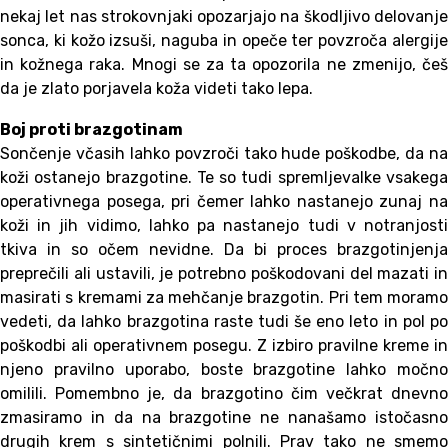
nekaj let nas strokovnjaki opozarjajo na škodljivo delovanje
sonca, ki kožo izsuši, naguba in opeče ter povzroča alergije
in kožnega raka. Mnogi se za ta opozorila ne zmenijo, češ
da je zlato porjavela koža videti tako lepa.
Boj proti brazgotinam
Sončenje včasih lahko povzroči tako hude poškodbe, da na
koži ostanejo brazgotine. Te so tudi spremljevalke vsakega
operativnega posega, pri čemer lahko nastanejo zunaj na
koži in jih vidimo, lahko pa nastanejo tudi v notranjosti
tkiva in so očem nevidne. Da bi proces brazgotinjenja
preprečili ali ustavili, je potrebno poškodovani del mazati in
masirati s kremami za mehčanje brazgotin. Pri tem moramo
vedeti, da lahko brazgotina raste tudi še eno leto in pol po
poškodbi ali operativnem posegu. Z izbiro pravilne kreme in
njeno pravilno uporabo, boste brazgotine lahko močno
omilili. Pomembno je, da brazgotino čim večkrat dnevno
zmasiramo in da na brazgotine ne nanašamo istočasno
drugih krem s sintetičnimi polnili. Prav tako ne smemo