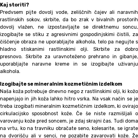
Kaj storiti?
Predvsem pijte dovolj vode, zeliščnih čajev ali naravnih
rastlinskih sokov, skrbite, da bo zrak v bivalnih prostorih
dovolj vlažen, ne izpostavljajte se direktnemu soncu,
izogibajte se stiku z agresivnimi gospodinjskimi čistili, za
čiščenje obraza ne uporabljajte alkohola, telo pa negujte s
hladno stiskanimi rastlinskimi olji. Skrbite za dobro
presnovo. Skrbite za uravnoteženo prehrano in gibanje,
uporabljajte naravne kreme in se izogibajte uživanju
alkohola.
Izogibajte se mineralnim kozmetičnim izdelkom
Naša koža potrebuje dnevno nego z rastlinskimi olji, ki kožo
napenjajo in jih koža lahko hitro vsrka. Na vsak način se je
treba izogibati mineralnim kozmetičnim izdelkom, ki ovirajo
cirkulacijsko sposobnost kože. Če še niste razmišljali o
varovanju kože pred soncem, je zdaj skrajni čas. Tudi doma
na vrtu, ko na travniku obračate seno, kolesarite, se igrate
na dvorišču ali v senci, ne pozabite zavarovati kože. Že