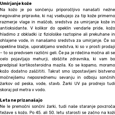
Umirjanje kože
Na kožo je po sončenju priporočljivo nanašati nežne
negovalne pripravke, ki naj vsebujejo za tip kože primerno
razmerje vlage in maščob, sredstva za umirjanje kože in
antioksidante. V kolikor do opeklin vendarle pride, kožo
hladimo z obkladki iz fiziološke raztopine ali prekuhane in
ohlajene vode, in nanašamo sredstva za umirjanje. Če so
opekline blažje, uporabljamo sredstva, ki so v prosti prodaji
– to so predvsem različni geli. Če pa je rdečina močna ali se
celo pojavljajo mehurji, obiščite zdravnika, ki vam bo
predpisal kortikosteroidna mazila. Ko se kopamo, moramo
kožo dodatno zaščititi. Takrat smo izpostavljeni bistveno
močnejšemu neposrednemu sevanju in odboju sončnih
žarkov od peska, vode, stavb. Žarki UV pa prodrejo tudi
skoraj pol metra v vodo.
Leta ne prizanašajo
Ne le premočni sončni žarki, tudi naše staranje povzroča
težave s kožo. Po 45. ali 50. letu starosti se začno na koži