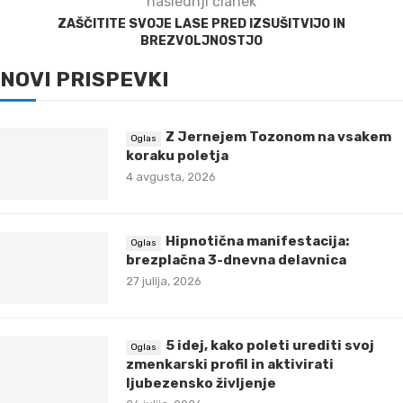
naslednji članek
ZAŠČITITE SVOJE LASE PRED IZSUŠITVIJO IN
BREZVOLJNOSTJO
NOVI PRISPEVKI
Z Jernejem Tozonom na vsakem
koraku poletja
4 avgusta, 2026
Hipnotična manifestacija:
brezplačna 3-dnevna delavnica
27 julija, 2026
5 idej, kako poleti urediti svoj
zmenkarski profil in aktivirati
ljubezensko življenje