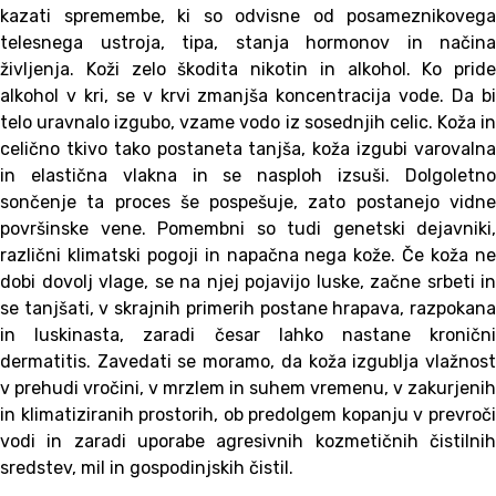
kazati spremembe, ki so odvisne od posameznikovega
telesnega ustroja, tipa, stanja hormonov in načina
življenja. Koži zelo škodita nikotin in alkohol. Ko pride
alkohol v kri, se v krvi zmanjša koncentracija vode. Da bi
telo uravnalo izgubo, vzame vodo iz sosednjih celic. Koža in
celično tkivo tako postaneta tanjša, koža izgubi varovalna
in elastična vlakna in se nasploh izsuši. Dolgoletno
sončenje ta proces še pospešuje, zato postanejo vidne
površinske vene. Pomembni so tudi genetski dejavniki,
različni klimatski pogoji in napačna nega kože. Če koža ne
dobi dovolj vlage, se na njej pojavijo luske, začne srbeti in
se tanjšati, v skrajnih primerih postane hrapava, razpokana
in luskinasta, zaradi česar lahko nastane kronični
dermatitis. Zavedati se moramo, da koža izgublja vlažnost
v prehudi vročini, v mrzlem in suhem vremenu, v zakurjenih
in klimatiziranih prostorih, ob predolgem kopanju v prevroči
vodi in zaradi uporabe agresivnih kozmetičnih čistilnih
sredstev, mil in gospodinjskih čistil.