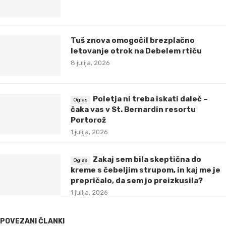
Tuš znova omogočil brezplačno
letovanje otrok na Debelem rtiču
8 julija, 2026
Poletja ni treba iskati daleč –
čaka vas v St. Bernardin resortu
Portorož
1 julija, 2026
Zakaj sem bila skeptična do
kreme s čebeljim strupom, in kaj me je
prepričalo, da sem jo preizkusila?
1 julija, 2026
POVEZANI ČLANKI