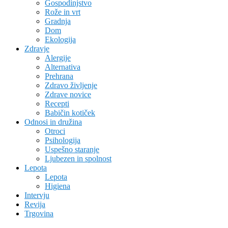
Gospodinjstvo
Rože in vrt
Gradnja
Dom
Ekologija
Zdravje
Alergije
Alternativa
Prehrana
Zdravo življenje
Zdrave novice
Recepti
Babičin kotiček
Odnosi in družina
Otroci
Psihologija
Uspešno staranje
Ljubezen in spolnost
Lepota
Lepota
Higiena
Intervju
Revija
Trgovina