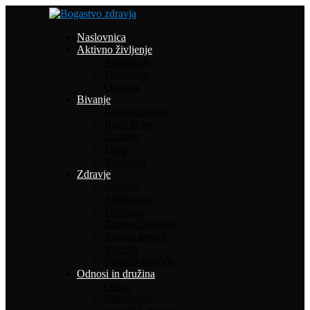
Naslovnica
Aktivno življenje
Rekreacija
Potepanja
Oprema
Bivanje
Gospodinjstvo
Rože in vrt
Gradnja
Dom
Ekologija
Zdravje
Alergije
Alternativa
Prehrana
Zdravo življenje
Zdrave novice
Recepti
Babičin kotiček
Odnosi in družina
Otroci
Psihologija