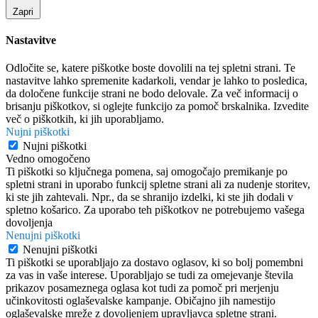
Zapri
Nastavitve
Odločite se, katere piškotke boste dovolili na tej spletni strani. Te
nastavitve lahko spremenite kadarkoli, vendar je lahko to posledica,
da določene funkcije strani ne bodo delovale. Za več informacij o
brisanju piškotkov, si oglejte funkcijo za pomoč brskalnika. Izvedite
več o piškotkih, ki jih uporabljamo.
Nujni piškotki
Nujni piškotki
Vedno omogočeno
Ti piškotki so ključnega pomena, saj omogočajo premikanje po
spletni strani in uporabo funkcij spletne strani ali za nudenje storitev,
ki ste jih zahtevali. Npr., da se shranijo izdelki, ki ste jih dodali v
spletno košarico. Za uporabo teh piškotkov ne potrebujemo vašega
dovoljenja
Nenujni piškotki
Nenujni piškotki
Ti piškotki se uporabljajo za dostavo oglasov, ki so bolj pomembni
za vas in vaše interese. Uporabljajo se tudi za omejevanje števila
prikazov posameznega oglasa kot tudi za pomoč pri merjenju
učinkovitosti oglaševalske kampanje. Običajno jih namestijo
oglaševalske mreže z dovoljenjem upravljavca spletne strani.