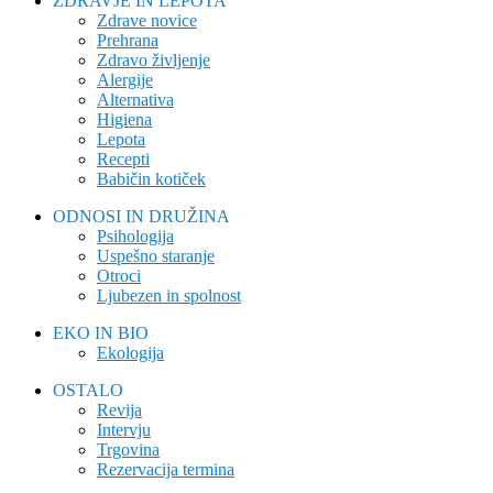
ZDRAVJE IN LEPOTA
Zdrave novice
Prehrana
Zdravo življenje
Alergije
Alternativa
Higiena
Lepota
Recepti
Babičin kotiček
ODNOSI IN DRUŽINA
Psihologija
Uspešno staranje
Otroci
Ljubezen in spolnost
EKO IN BIO
Ekologija
OSTALO
Revija
Intervju
Trgovina
Rezervacija termina