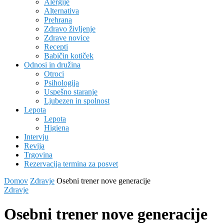
Alergije
Alternativa
Prehrana
Zdravo življenje
Zdrave novice
Recepti
Babičin kotiček
Odnosi in družina
Otroci
Psihologija
Uspešno staranje
Ljubezen in spolnost
Lepota
Lepota
Higiena
Intervju
Revija
Trgovina
Rezervacija termina za posvet
Domov
Zdravje
Osebni trener nove generacije
Zdravje
Osebni trener nove generacije