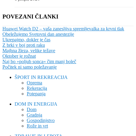
POVEZANI ČLANKI
Huawei Watch D2 – vaša zanesljiva spremljevalka za krvni tlak
Obeležujemo Svetovni dan anestezije
Ukrepajmo, dokler je čas
Z brki v boj proti raku
Majhna žleza, velike težave
Oktober je rožnat
Naj bo »poljub sonca« čim manj boleč
Počitek ni samo poležavanje
ŠPORT IN REKREACIJA
Oprema
Rekeracija
Potepanja
DOM IN ENERGIJA
Dom
Gradnja
Gospodinjstvo
Rože in vrt