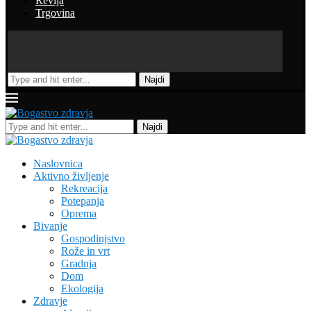
Revija
Trgovina
Najdi
Najdi
Naslovnica
Aktivno življenje
Rekreacija
Potepanja
Oprema
Bivanje
Gospodinjstvo
Rože in vrt
Gradnja
Dom
Ekologija
Zdravje