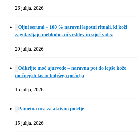
26 julija, 2026
Oljni serumi – 100 % naravni lepotni rituali, ki koži
zagotavljajo mehkobo, učvrstitev in sijoč videz
20 julija, 2026
Odkrijte moč ajurvede – naravna pot do lepše kože,
močnejših las in boljšega počutja
15 julija, 2026
Pametna ura za aktivno poletje
15 julija, 2026