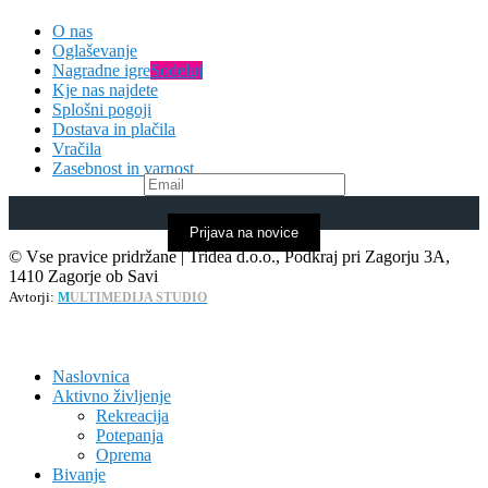
O nas
Oglaševanje
Nagradne igre
Sodeluj
Kje nas najdete
Splošni pogoji
Dostava in plačila
Vračila
Zasebnost in varnost
Prijava na novice
© Vse pravice pridržane | Tridea d.o.o., Podkraj pri Zagorju 3A,
1410 Zagorje ob Savi
Avtorji:
M
ULTIMEDIJA STUDIO
Naslovnica
Aktivno življenje
Rekreacija
Potepanja
Oprema
Bivanje