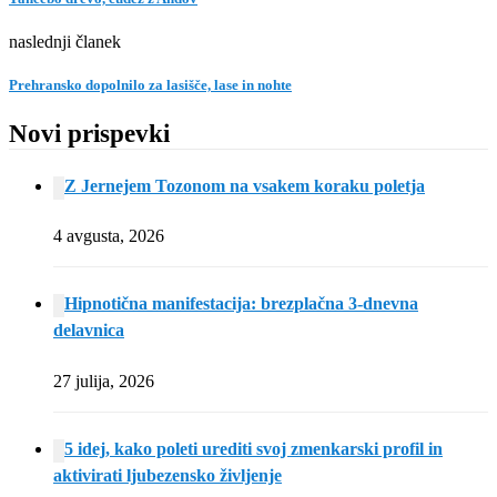
naslednji članek
Prehransko dopolnilo za lasišče, lase in nohte
Novi prispevki
Z Jernejem Tozonom na vsakem koraku poletja
4 avgusta, 2026
Hipnotična manifestacija: brezplačna 3-dnevna
delavnica
27 julija, 2026
5 idej, kako poleti urediti svoj zmenkarski profil in
aktivirati ljubezensko življenje