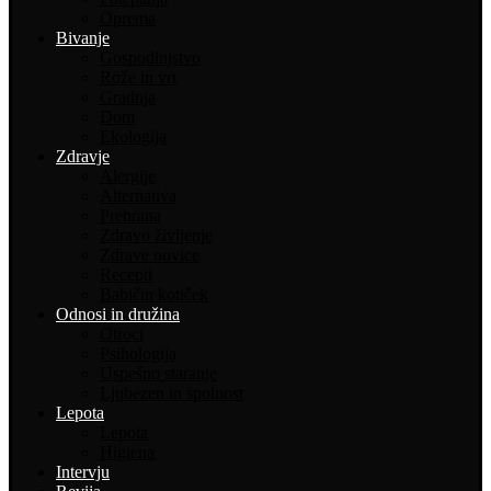
Oprema
Bivanje
Gospodinjstvo
Rože in vrt
Gradnja
Dom
Ekologija
Zdravje
Alergije
Alternativa
Prehrana
Zdravo življenje
Zdrave novice
Recepti
Babičin kotiček
Odnosi in družina
Otroci
Psihologija
Uspešno staranje
Ljubezen in spolnost
Lepota
Lepota
Higiena
Intervju