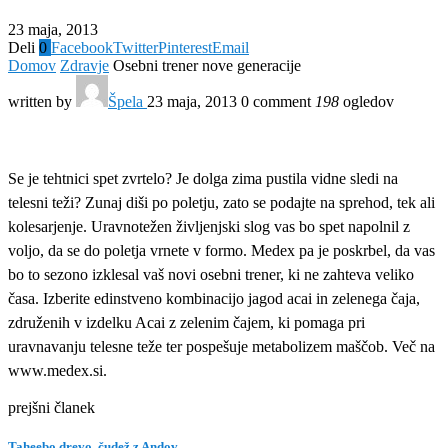
23 maja, 2013
Deli
0
Facebook
Twitter
Pinterest
Email
Domov
Zdravje
Osebni trener nove generacije
written by
Špela
23 maja, 2013
0 comment
198
ogledov
Se je tehtnici spet zvrtelo? Je dolga zima pustila vidne sledi na
telesni teži? Zunaj diši po poletju, zato se podajte na sprehod, tek ali
kolesarjenje. Uravnotežen življenjski slog vas bo spet napolnil z
voljo, da se do poletja vrnete v formo. Medex pa je poskrbel, da vas
bo to sezono izklesal vaš novi osebni trener, ki ne zahteva veliko
časa. Izberite edinstveno kombinacijo jagod acai in zelenega čaja,
združenih v izdelku Acai z zelenim čajem, ki pomaga pri
uravnavanju telesne teže ter pospešuje metabolizem maščob. Več na
www.medex.si.
prejšni članek
Taheebo drevo, čudež z Andov