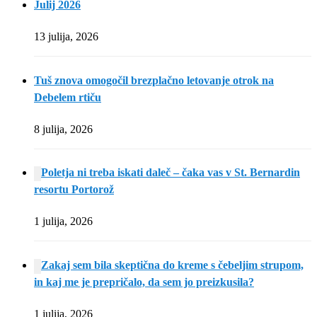
Julij 2026
13 julija, 2026
Tuš znova omogočil brezplačno letovanje otrok na
Debelem rtiču
8 julija, 2026
Poletja ni treba iskati daleč – čaka vas v St. Bernardin
resortu Portorož
1 julija, 2026
Zakaj sem bila skeptična do kreme s čebeljim strupom,
in kaj me je prepričalo, da sem jo preizkusila?
1 julija, 2026