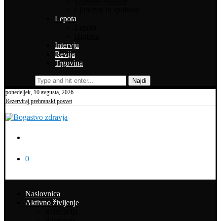
Uspešno staranje
Ljubezen in spolnost
Lepota
Lepota
Higiena
Intervju
Revija
Trgovina
Najdi
ponedeljek, 10 avgusta, 2026
Rezerviraj prehranski posvet
0
Naslovnica
Aktivno življenje
Rekreacija
Potepanja