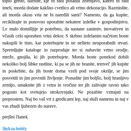
toplo gredo, narišite, kje bi radi posadili zelenjavo, katero bi radi
imeli, morda dodate kakšno cvetlico ali vrtno dekoracijo. Razmislite,
ali morda okras vrta ne bi naredili sami? Namesto, da ga kupite,
reciklirajte in ponovno uporabite nekatere izdelke v gospodinjstvu.
Le malo domišljije je potrebno, da nastane zanimiv, inovativen in
včasih celo uporaben vrtni dekor. S skrbno izdelanim načrtom boste
nakupili le tisto, kar potrebujete in ne nešteto neuporabnih stvari.
Spremljajte kataloge in razprodaje ter si nabavite vrtno orodje,
mreže, gnojila, ki jih potrebujete. Morda boste ponekod dobili
nekoliko bolj šibke rastline, ki pa se jih ne branite, temveč jih kupite
in poskrbite, da jih boste doma vzeli pod svoje okrilje, se jim
posvetili in jim povrnili življenje. Ponudite jim boljšo, bolj hranljivo
zemljo, umaknite jih z vetra in vročine ter jih zalivajte ravno tako
pogosto kot svetujejo strokovnjaki. Ne pozabite vztrajati na
preprostem. Naj bo vaš vrt z gredicami lep, naj služi namenu in naj v
vas zbudi ljubezen do narave.
prejšni članek
Skrb za lasišče