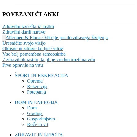
POVEZANI ČLANKI
Zdravilni izvlečki iz rastlin
Zdravilni darili narave
Altermed & Flora: Odkrijte pot do zdravega življenja
Uresničite svojo vizijo
Okusne in zdrave kraljice vrtov
Vse bolj pomembna samooskrba
7 zdravilnih rastlin, ki jih je vredno imeti na vrtu
Prva opravila na vrtu
ŠPORT IN REKREACIJA
Oprema
Rekeracija
Potepanja
DOM IN ENERGIJA
Dom
Gradnja
Gospodinjstvo
Rože in vrt
ZDRAVJE IN LEPOTA