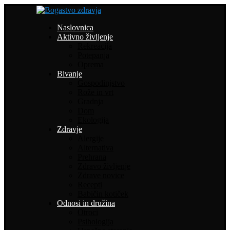
Naslovnica
Aktivno življenje
Rekreacija
Potepanja
Oprema
Bivanje
Gospodinjstvo
Rože in vrt
Gradnja
Dom
Ekologija
Zdravje
Alergije
Alternativa
Prehrana
Zdravo življenje
Zdrave novice
Recepti
Babičin kotiček
Odnosi in družina
Otroci
Psihologija