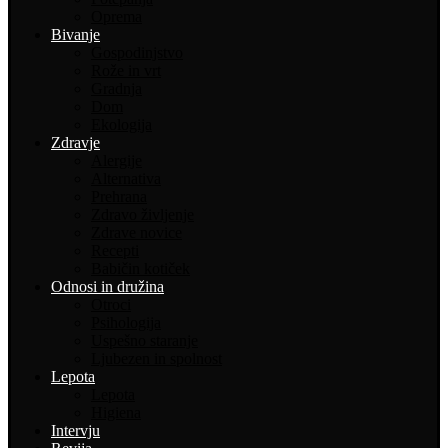
Oprema
Bivanje
Gospodinjstvo
Rože in vrt
Gradnja
Dom
Ekologija
Zdravje
Alergije
Alternativa
Prehrana
Zdravo življenje
Zdrave novice
Recepti
Babičin kotiček
Odnosi in družina
Otroci
Psihologija
Uspešno staranje
Ljubezen in spolnost
Lepota
Lepota
Higiena
Intervju