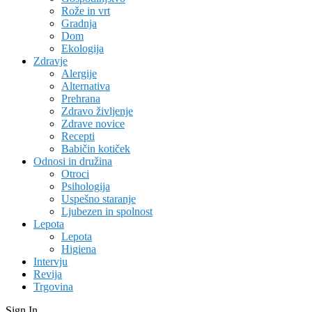
Rože in vrt
Gradnja
Dom
Ekologija
Zdravje
Alergije
Alternativa
Prehrana
Zdravo življenje
Zdrave novice
Recepti
Babičin kotiček
Odnosi in družina
Otroci
Psihologija
Uspešno staranje
Ljubezen in spolnost
Lepota
Lepota
Higiena
Intervju
Revija
Trgovina
Sign In