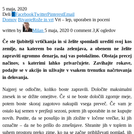
5 maja, 2020
Deli
0
Facebook
Twitter
Pinterest
Email
Domov
Bivanje
Rože in vrt
Vrt – lep, uporaben in poceni
written by
Milan
5 maja, 2020
0 comment
3,K
ogledov
Če ste ljubitelji vrtičkanja in si želite spomladi urediti svoj kos
zemlje, na katerem bo rasla zelenjava, a obenem ne želite
zapraviti ogromno denarja, naj vas potolažimo. Obstaja precej
načinov, s katerimi lahko privarčujete. Zavihajte rokave,
podajte se v akcijo in uživajte v vsakem trenutku načrtovanja
in delovanja.
Najprej se odločite, koliko boste zapravili. Določite maksimalni
znesek in se držite omejitve. Če si ne boste določili zgornje meje,
potem boste skoraj zagotovo nakupili vsega preveč. Če vam je
ostalo kaj semen v prejšnji sezoni, potem jih uporabite in ne kupujte
novih. Pustite, da se posušijo in jih zložite v ločene vrečke, ki jih
označite – da ne bo prišlo do zmešnjave. Shranite jih v toplem in
suhem prostoru preko zime, ko pa se začne približevati pomlad, jih