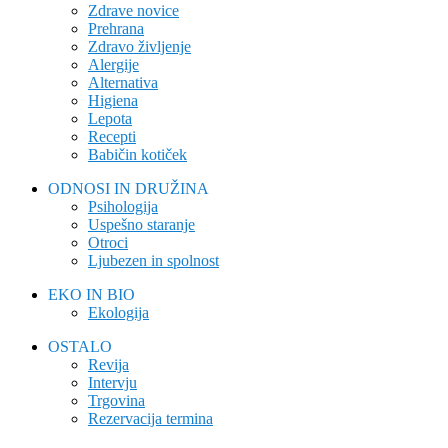
Zdrave novice
Prehrana
Zdravo življenje
Alergije
Alternativa
Higiena
Lepota
Recepti
Babičin kotiček
ODNOSI IN DRUŽINA
Psihologija
Uspešno staranje
Otroci
Ljubezen in spolnost
EKO IN BIO
Ekologija
OSTALO
Revija
Intervju
Trgovina
Rezervacija termina