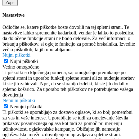
Zapri
Nastavitve
Odločite se, katere piškotke boste dovolili na tej spletni strani. Te
nastavitve lahko spremenite kadarkoli, vendar je lahko to posledica,
da določene funkcije strani ne bodo delovale. Za več informacij o
brisanju piškotkov, si oglejte funkcijo za pomoč brskalnika. Izvedite
več o piškotkih, ki jih uporabljamo.
Nujni piškotki
Nujni piškotki
Vedno omogočeno
Ti piškotki so ključnega pomena, saj omogočajo premikanje po
spletni strani in uporabo funkcij spletne strani ali za nudenje storitev,
ki ste jih zahtevali. Npr., da se shranijo izdelki, ki ste jih dodali v
spletno košarico. Za uporabo teh piškotkov ne potrebujemo vašega
dovoljenja
Nenujni piškotki
Nenujni piškotki
Ti piškotki se uporabljajo za dostavo oglasov, ki so bolj pomembni
za vas in vaše interese. Uporabljajo se tudi za omejevanje števila
prikazov posameznega oglasa kot tudi za pomoč pri merjenju
učinkovitosti oglaševalske kampanje. Običajno jih namestijo
oglaševalske mreže z dovoljenjem upravljavca spletne strani.