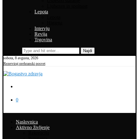
Uspešno staranje
Ljubezen in spolnost
Lepota
Lepota
Higiena
Intervju
Revija
Trgovina
Najdi
sobota, 8 avgusta, 2026
Rezerviraj prehranski posvet
0
Naslovnica
Aktivno življenje
Rekreacija
Potepanja