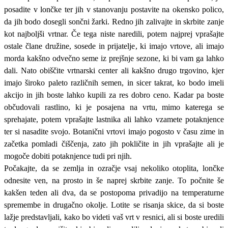
posadite v lončke ter jih v stanovanju postavite na okensko polico,
da jih bodo dosegli sončni žarki. Redno jih zalivajte in skrbite zanje
kot najboljši vrtnar. Če tega niste naredili, potem najprej vprašajte
ostale člane družine, sosede in prijatelje, ki imajo vrtove, ali imajo
morda kakšno odvečno seme iz prejšnje sezone, ki bi vam ga lahko
dali. Nato obiščite vrtnarski center ali kakšno drugo trgovino, kjer
imajo široko paleto različnih semen, in sicer takrat, ko bodo imeli
akcijo in jih boste lahko kupili za res dobro ceno. Kadar pa boste
občudovali rastlino, ki je posajena na vrtu, mimo katerega se
sprehajate, potem vprašajte lastnika ali lahko vzamete potaknjence
ter si nasadite svojo. Botanični vrtovi imajo pogosto v času zime in
začetka pomladi čiščenja, zato jih pokličite in jih vprašajte ali je
mogoče dobiti potaknjence tudi pri njih.
Počakajte, da se zemlja in ozračje vsaj nekoliko otoplita, lončke
odnesite ven, na prosto in še naprej skrbite zanje. To počnite še
kakšen teden ali dva, da se postopoma privadijo na temperaturne
spremembe in drugačno okolje. Lotite se risanja skice, da si boste
lažje predstavljali, kako bo videti vaš vrt v resnici, ali si boste uredili