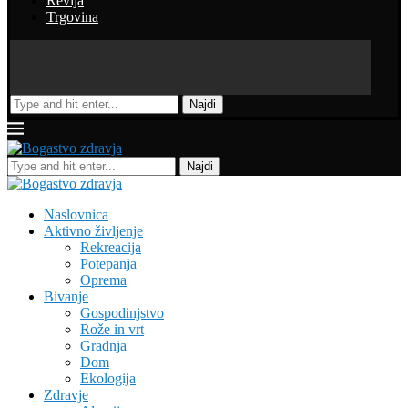
Revija
Trgovina
Najdi
Najdi
Naslovnica
Aktivno življenje
Rekreacija
Potepanja
Oprema
Bivanje
Gospodinjstvo
Rože in vrt
Gradnja
Dom
Ekologija
Zdravje