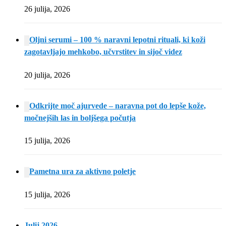
26 julija, 2026
Oljni serumi – 100 % naravni lepotni rituali, ki koži
zagotavljajo mehkobo, učvrstitev in sijoč videz
20 julija, 2026
Odkrijte moč ajurvede – naravna pot do lepše kože,
močnejših las in boljšega počutja
15 julija, 2026
Pametna ura za aktivno poletje
15 julija, 2026
Julij 2026