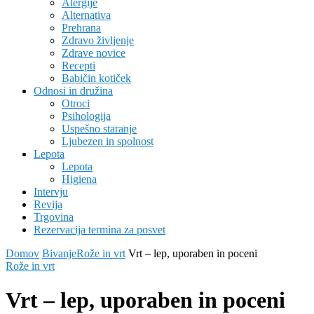
Alergije
Alternativa
Prehrana
Zdravo življenje
Zdrave novice
Recepti
Babičin kotiček
Odnosi in družina
Otroci
Psihologija
Uspešno staranje
Ljubezen in spolnost
Lepota
Lepota
Higiena
Intervju
Revija
Trgovina
Rezervacija termina za posvet
Domov
Bivanje
Rože in vrt
Vrt – lep, uporaben in poceni
Rože in vrt
Vrt – lep, uporaben in poceni