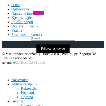
O nas
Oglaševanje
Nagradne igre
Sodeluj
Kje nas najdete
Splošni pogoji
Dostava in plačila
Vračila
Zasebnost in varnost
Prijava na novice
© Vse pravice pridržane | Tridea d.o.o., Podkraj pri Zagorju 3A,
1410 Zagorje ob Savi
Avtorji:
M
ULTIMEDIJA STUDIO
Naslovnica
Aktivno življenje
Rekreacija
Potepanja
Oprema
Bivanje
Gospodinjstvo