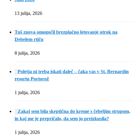
13 julija, 2026
Tuš znova omogočil brezplačno letovanje otrok na
Debelem rtiču
8 julija, 2026
Poletja ni treba iskati daleč – čaka vas v St. Bernardin
resortu Portorož
1 julija, 2026
Zakaj sem bila skeptična do kreme s čebeljim strupom,
in kaj me je prepričalo, da sem jo preizkusila?
1 julija, 2026