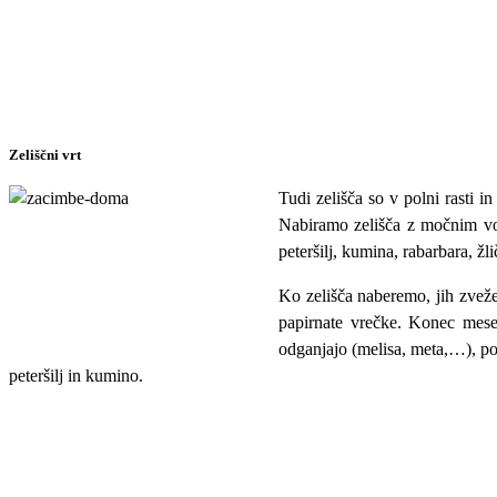
Zeliščni vrt
Tudi zelišča so v polni rasti i
Nabiramo zelišča z močnim vonj
peteršilj, kumina, rabarbara, žl
Ko zelišča naberemo, jih zveže
papirnate vrečke. Konec mesec
odganjajo (melisa, meta,…), p
peteršilj in kumino.