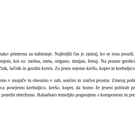
n tako primerna za nabiranje. Najboljši čas je zjutraj, ko se rosa posu
em, kot so: melisa, meta, origano, timijan, šetraj. Na prazne gredice
ičnik, lučnik in gozdni koren. Za jesen sejemo krešo, koper in krebuljico
mo v snopiče in obesimo v suh, senčen in zračen prostor. Zmeraj pobir
a posejemo krebuljico, krešo, koper, da bomo že jeseni pobirali pri
o potrebi obrežemo. Rabarbaro temeljito pognojimo s kompostom in pre