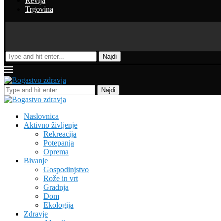
Revija
Trgovina
Najdi
Najdi
Naslovnica
Aktivno življenje
Rekreacija
Potepanja
Oprema
Bivanje
Gospodinjstvo
Rože in vrt
Gradnja
Dom
Ekologija
Zdravje