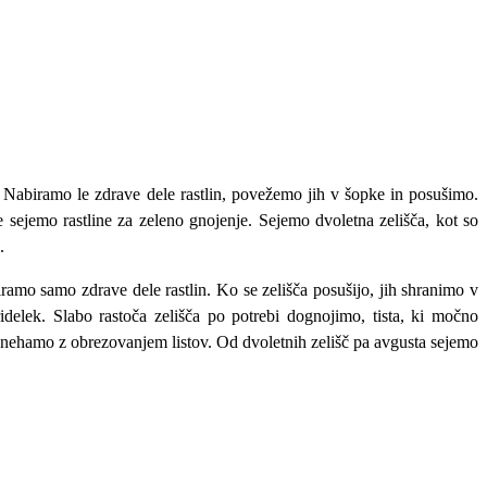
ši. Nabiramo le zdrave dele rastlin, povežemo jih v šopke in posušimo.
 sejemo rastline za zeleno gnojenje. Sejemo dvoletna zelišča, kot so
.
amo samo zdrave dele rastlin. Ko se zelišča posušijo, jih shranimo v
delek. Slabo rastoča zelišča po potrebi dognojimo, tista, ki močno
nehamo z obrezovanjem listov. Od dvoletnih zelišč pa avgusta sejemo