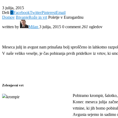
3 julija, 2015
Deli
0
Facebook
Twitter
Pinterest
Email
Domov
Bivanje
Rože in vrt
Poletje v Eurogardnu
written by
Milan
3 julija, 2015
0 comment
261
ogledov
Meseca julij in avgust nam prinašata bolj sproščeno in lahkotno razpo
V naše veliko veselje, je čas pobiranja prvih pridelkov iz vrtov, ki sm
Zelenjavni vrt
Pobiramo krompir, šalotko, 
Konec meseca julija začnemo
vrtnine, ki jih bomo pobiral
Avgusta sejemo in sadimo mo