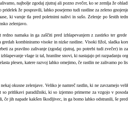
alivamo, najbolje zgodaj zjutraj ali pozno zvečer, ko se zemlja že ohla
pridelek že pospravili, lahko posejemo tudi rastline za zeleno gnojenje, 
 mase, ki varuje tla pred poletnimi nalivi in sušo. Zelenje po šestih t
msko zelenjavo.
vrt redno namaka in ga zaščiti pred izhlapevanjem z zastirko ter gr
na gredah kombiniramo visoke in nizke rastline. Visoki fižol, sladka ko
eti za pravilno zalivanje (zgodaj zjutraj, po potrebi tudi zvečer) in z
izhlapevanje vlage iz tal, hranilne snovi, ki nastajajo pri razpadanju org
elasta plesen, katere razvoj lahko omejimo, če rastlin ne zalivamo po li
 nekaj okusne zelenjave. Veliko je namreč rastlin, ki ne zavzamejo veli
, kot so pritlikavi paradižniki, ki so izjemno primerne za vzgojo v poso
 če jih napade kakšen škodljivec, in ga bomo lahko odstranili, še pred