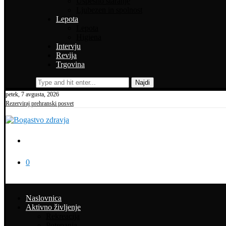
Uspešno staranje
Ljubezen in spolnost
Lepota
Lepota
Higiena
Intervju
Revija
Trgovina
Najdi
petek, 7 avgusta, 2026
Rezerviraj prehranski posvet
0
Naslovnica
Aktivno življenje
Rekreacija
Potepanja