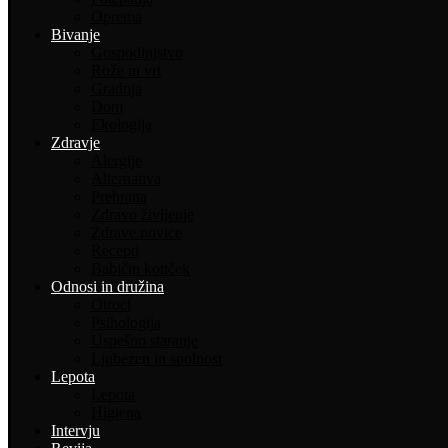
Oprema
Bivanje
Gospodinjstvo
Rože in vrt
Gradnja
Dom
Ekologija
Zdravje
Alergije
Alternativa
Prehrana
Zdravo življenje
Zdrave novice
Recepti
Babičin kotiček
Odnosi in družina
Otroci
Psihologija
Uspešno staranje
Ljubezen in spolnost
Lepota
Lepota
Higiena
Intervju