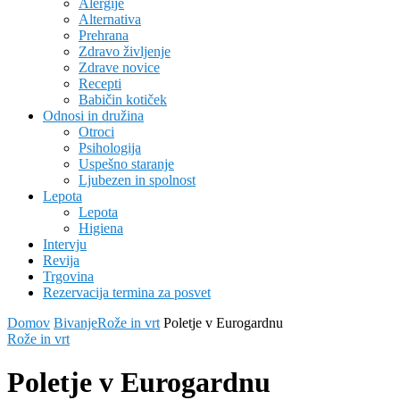
Alergije
Alternativa
Prehrana
Zdravo življenje
Zdrave novice
Recepti
Babičin kotiček
Odnosi in družina
Otroci
Psihologija
Uspešno staranje
Ljubezen in spolnost
Lepota
Lepota
Higiena
Intervju
Revija
Trgovina
Rezervacija termina za posvet
Domov
Bivanje
Rože in vrt
Poletje v Eurogardnu
Rože in vrt
Poletje v Eurogardnu