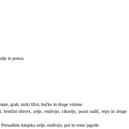
elje in ponos.
are, grah, nizki fižol, bučke in druge vrtnine.
 brstični ohrovt, zelje, endivijo, cikorijo, pozni radič, repo in druge
Presadimo kitajsko zelje, endivijo, por in vrtne jagode.