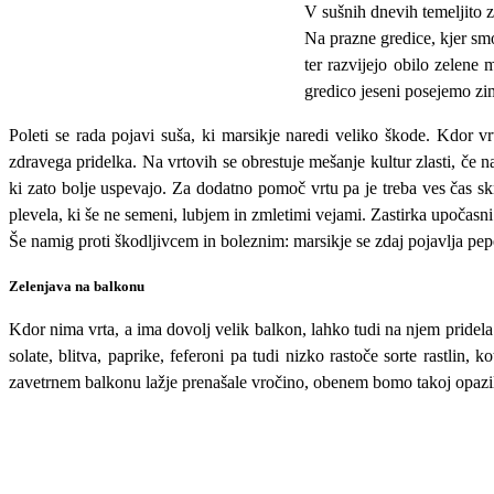
V sušnih dnevih temeljito z
Na prazne gredice, kjer smo 
ter razvijejo obilo zelene
gredico jeseni posejemo zi
Poleti se rada pojavi suša, ki marsikje naredi veliko škode. Kdor 
zdravega pridelka. Na vrtovih se obrestuje mešanje kultur zlasti, če 
ki zato bolje uspevajo. Za dodatno pomoč vrtu pa je treba ves čas skrb
plevela, ki še ne semeni, lubjem in zmletimi vejami. Zastirka upočasni 
Še namig proti škodljivcem in boleznim: marsikje se zdaj pojavlja pep
Zelenjava na balkonu
Kdor nima vrta, a ima dovolj velik balkon, lahko tudi na njem pridela
solate, blitva, paprike, feferoni pa tudi nizko rastoče sorte rastlin
zavetrnem balkonu lažje prenašale vročino, obenem bomo takoj opazili,