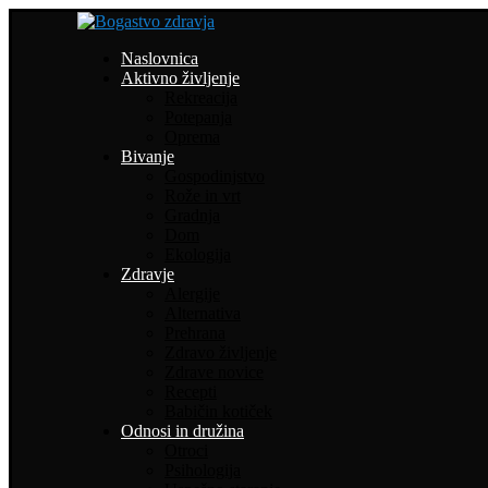
Naslovnica
Aktivno življenje
Rekreacija
Potepanja
Oprema
Bivanje
Gospodinjstvo
Rože in vrt
Gradnja
Dom
Ekologija
Zdravje
Alergije
Alternativa
Prehrana
Zdravo življenje
Zdrave novice
Recepti
Babičin kotiček
Odnosi in družina
Otroci
Psihologija