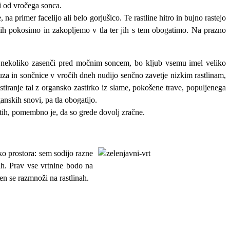
di od vročega sonca.
na primer facelijo ali belo gorjušico. Te rastline hitro in bujno rastejo
ednih pokosimo in zakopljemo v tla ter jih s tem obogatimo. Na prazno
ede nekoliko zasenči pred močnim soncem, bo kljub vsemu imel veliko
ruza in sončnice v vročih dneh nudijo senčno zavetje nizkim rastlinam,
astiranje tal z organsko zastirko iz slame, pokošene trave, populjenega
anskih snovi, pa tla obogatijo.
stih, pomembno je, da so grede dovolj zračne.
ko prostora: sem sodijo razne
dah. Prav vse vrtnine bodo na
en se razmnoži na rastlinah.