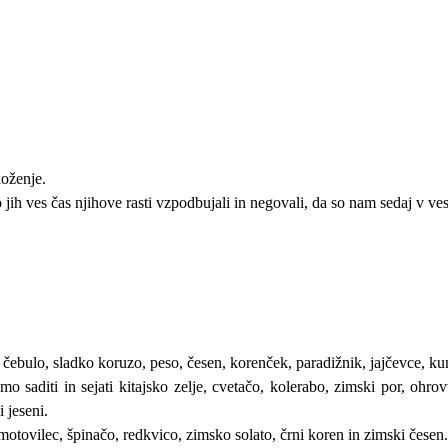
loženje.
o jih ves čas njihove rasti vzpodbujali in negovali, da so nam sedaj v ves
čebulo, sladko koruzo, peso, česen, korenček, paradižnik, jajčevce, kum
 saditi in sejati kitajsko zelje, cvetačo, kolerabo, zimski por, ohrovt,
i jeseni.
tovilec, špinačo, redkvico, zimsko solato, črni koren in zimski česen. 