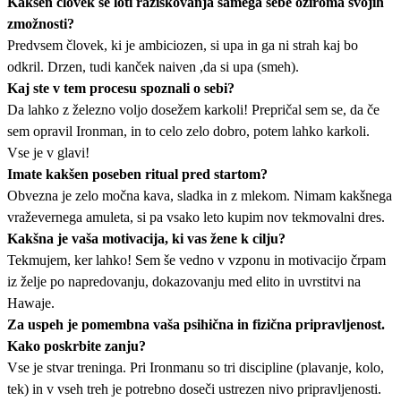
Kakšen človek se loti raziskovanja samega sebe oziroma svojih
zmožnosti?
Predvsem človek, ki je ambiciozen, si upa in ga ni strah kaj bo
odkril. Drzen, tudi kanček naiven ,da si upa (smeh).
Kaj ste v tem procesu spoznali o sebi?
Da lahko z železno voljo dosežem karkoli! Prepričal sem se, da če
sem opravil Ironman, in to celo zelo dobro, potem lahko karkoli.
Vse je v glavi!
Imate kakšen poseben ritual pred startom?
Obvezna je zelo močna kava, sladka in z mlekom. Nimam kakšnega
vraževernega amuleta, si pa vsako leto kupim nov tekmovalni dres.
Kakšna je vaša motivacija, ki vas žene k cilju?
Tekmujem, ker lahko! Sem še vedno v vzponu in motivacijo črpam
iz želje po napredovanju, dokazovanju med elito in uvrstitvi na
Hawaje.
Za uspeh je pomembna vaša psihična in fizična pripravljenost.
Kako poskrbite zanju?
Vse je stvar treninga. Pri Ironmanu so tri discipline (plavanje, kolo,
tek) in v vseh treh je potrebno doseči ustrezen nivo pripravljenosti.