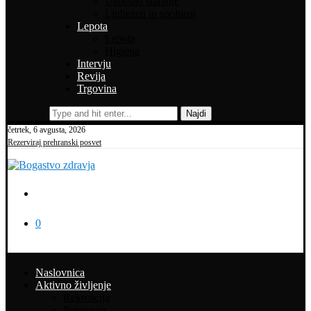
Uspešno staranje
Ljubezen in spolnost
Lepota
Lepota
Higiena
Intervju
Revija
Trgovina
Najdi
četrtek, 6 avgusta, 2026
Rezerviraj prehranski posvet
0
Naslovnica
Aktivno življenje
Rekreacija
Potepanja