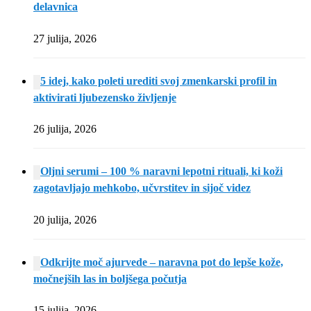
delavnica
27 julija, 2026
5 idej, kako poleti urediti svoj zmenkarski profil in
aktivirati ljubezensko življenje
26 julija, 2026
Oljni serumi – 100 % naravni lepotni rituali, ki koži
zagotavljajo mehkobo, učvrstitev in sijoč videz
20 julija, 2026
Odkrijte moč ajurvede – naravna pot do lepše kože,
močnejših las in boljšega počutja
15 julija, 2026