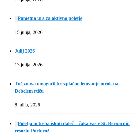
Pametna ura za aktivno poletje
15 julija, 2026
Julij 2026
13 julija, 2026
Tuš znova omogočil brezplačno letovanje otrok na
Debelem rtiču
8 julija, 2026
Poletja ni treba iskati daleč – čaka vas v St. Bernardin
resortu Portorož