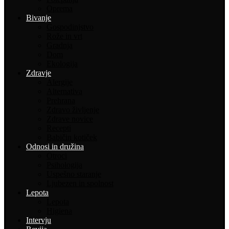
Oprema
Bivanje
Gospodinjstvo
Rože in vrt
Gradnja
Dom
Ekologija
Zdravje
Alergije
Alternativa
Prehrana
Zdravo življenje
Zdrave novice
Recepti
Babičin kotiček
Odnosi in družina
Otroci
Psihologija
Uspešno staranje
Ljubezen in spolnost
Lepota
Lepota
Higiena
Intervju