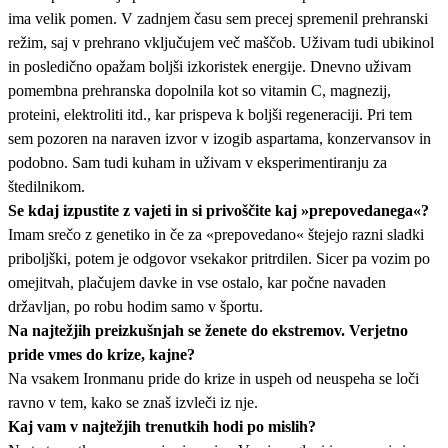
ima velik pomen. V zadnjem času sem precej spremenil prehranski
režim, saj v prehrano vključujem več maščob. Uživam tudi ubikinol
in posledično opažam boljši izkoristek energije. Dnevno uživam
pomembna prehranska dopolnila kot so vitamin C, magnezij,
proteini, elektroliti itd., kar prispeva k boljši regeneraciji. Pri tem
sem pozoren na naraven izvor v izogib aspartama, konzervansov in
podobno. Sam tudi kuham in uživam v eksperimentiranju za
štedilnikom.
Se kdaj izpustite z vajeti in si privoščite kaj »prepovedanega«?
Imam srečo z genetiko in če za «prepovedano« štejejo razni sladki
priboljški, potem je odgovor vsekakor pritrdilen. Sicer pa vozim po
omejitvah, plačujem davke in vse ostalo, kar počne navaden
državljan, po robu hodim samo v športu.
Na najtežjih preizkušnjah se ženete do ekstremov. Verjetno
pride vmes do krize, kajne?
Na vsakem Ironmanu pride do krize in uspeh od neuspeha se loči
ravno v tem, kako se znaš izvleči iz nje.
Kaj vam v najtežjih trenutkih hodi po mislih?