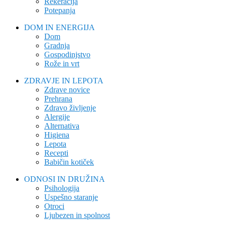
Rekeracija
Potepanja
DOM IN ENERGIJA
Dom
Gradnja
Gospodinjstvo
Rože in vrt
ZDRAVJE IN LEPOTA
Zdrave novice
Prehrana
Zdravo življenje
Alergije
Alternativa
Higiena
Lepota
Recepti
Babičin kotiček
ODNOSI IN DRUŽINA
Psihologija
Uspešno staranje
Otroci
Ljubezen in spolnost