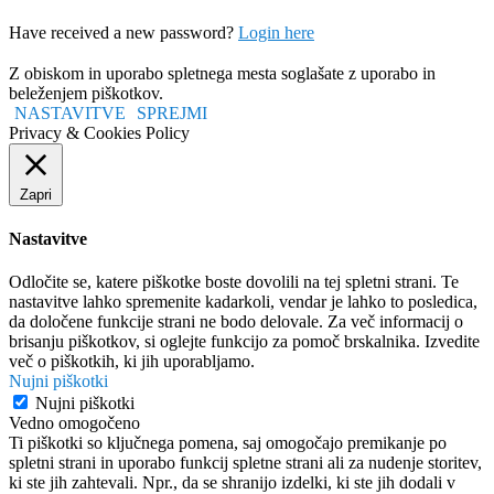
Have received a new password?
Login here
Z obiskom in uporabo spletnega mesta soglašate z uporabo in
beleženjem piškotkov.
NASTAVITVE
SPREJMI
Privacy & Cookies Policy
Zapri
Nastavitve
Odločite se, katere piškotke boste dovolili na tej spletni strani. Te
nastavitve lahko spremenite kadarkoli, vendar je lahko to posledica,
da določene funkcije strani ne bodo delovale. Za več informacij o
brisanju piškotkov, si oglejte funkcijo za pomoč brskalnika. Izvedite
več o piškotkih, ki jih uporabljamo.
Nujni piškotki
Nujni piškotki
Vedno omogočeno
Ti piškotki so ključnega pomena, saj omogočajo premikanje po
spletni strani in uporabo funkcij spletne strani ali za nudenje storitev,
ki ste jih zahtevali. Npr., da se shranijo izdelki, ki ste jih dodali v