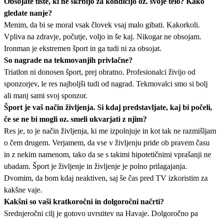
Obsojate tiste, ki ne skrbijo za kondicijo oz. svoje telo? Kako
gledate nanje?
Menim, da bi se moral vsak človek vsaj malo gibati. Kakorkoli.
Vpliva na zdravje, počutje, voljo in še kaj. Nikogar ne obsojam.
Ironman je ekstremen šport in ga tudi ni za obsojat.
So nagrade na tekmovanjih privlačne?
Triatlon ni donosen šport, prej obratno. Profesionalci živijo od
sponzorjev, le res najboljši tudi od nagrad. Tekmovalci smo si bolj
ali manj sami svoj sponzor.
Šport je vaš način življenja. Si kdaj predstavljate, kaj bi počeli,
če se ne bi mogli oz. smeli ukvarjati z njim?
Res je, to je način življenja, ki me izpolnjuje in kot tak ne razmišljam
o čem drugem. Verjamem, da vse v življenju pride ob pravem času
in z nekim namenom, tako da se s takimi hipotetičnimi vprašanji ne
ubadam. Šport je življenje in življenje je polno prilagajanja.
Dvomim, da bom kdaj neaktiven, saj še čas pred TV izkoristim za
kakšne vaje.
Kakšni so vaši kratkoročni in dolgoročni načrti?
Srednjeročni cilj je gotovo uvrstitev na Havaje. Dolgoročno pa