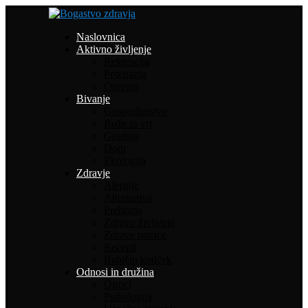
Naslovnica
Aktivno življenje
Rekreacija
Potepanja
Oprema
Bivanje
Gospodinjstvo
Rože in vrt
Gradnja
Dom
Ekologija
Zdravje
Alergije
Alternativa
Prehrana
Zdravo življenje
Zdrave novice
Recepti
Babičin kotiček
Odnosi in družina
Otroci
Psihologija