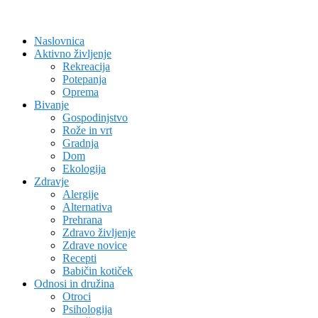
Naslovnica
Aktivno življenje
Rekreacija
Potepanja
Oprema
Bivanje
Gospodinjstvo
Rože in vrt
Gradnja
Dom
Ekologija
Zdravje
Alergije
Alternativa
Prehrana
Zdravo življenje
Zdrave novice
Recepti
Babičin kotiček
Odnosi in družina
Otroci
Psihologija