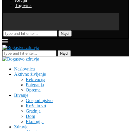
Revija
Trgovina
Najdi
Najdi
Naslovnica
Aktivno življenje
Rekreacija
Potepanja
Oprema
Bivanje
Gospodinjstvo
Rože in vrt
Gradnja
Dom
Ekologija
Zdravje