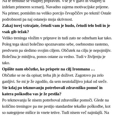
Na te trenutke se vnaprej pripravim. Vse je v glavi in vnaprej si
izdelam primeren scenarij. Navadno zajema motivacijske prijeme.
Na primer, pomislim na veliko porcijo čevapčičev po tekmi! Ostale
podrobnosti pa naj ostanejo moja skrivnost.
Zakaj torej vztrajate, četudi vam je hudo, četudi telo boli in je
vsak gib težak?
Veliko treninga vložim v priprave in tudi zato ne odneham kar tako.
Poleg tega skozi bolečino spoznavamo sebe, osebnostno rastemo,
predvsem pa sledimo svojim ciljem. Občutek na cilju je nepojmljiv.
Bolečina je minljiva, ponos ostane za vedno. Tudi v življenju je
tako.
Opišite nam občutke, ko prispete na cilj Ironmana …
Občutke se ne da opisat; treba jih je doživet. Zagotovo pa zelo
ganljivi. Se mi je že zgodilo, da sem neutolažljivo jokal od sreče.
Ste kdaj po tekmovanju potrebovali zdravniško pomoč in
katera poškodba vas je že pestila?
Po tekmovanju še nisem potreboval zdravniške pomoči. Glede na
količino treningov pa me pestijo standardne tekaške poškodbe, kot
so nategnjene mišice in vnete tetive. Tudi nisem več najmlajši. Na