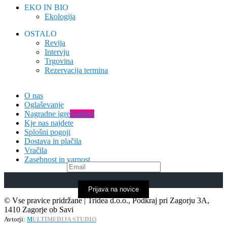
EKO IN BIO
Ekologija
OSTALO
Revija
Intervju
Trgovina
Rezervacija termina
O nas
Oglaševanje
Nagradne igre
Sodeluj
Kje nas najdete
Splošni pogoji
Dostava in plačila
Vračila
Zasebnost in varnost
Prijava na novice
© Vse pravice pridržane | Tridea d.o.o., Podkraj pri Zagorju 3A,
1410 Zagorje ob Savi
Avtorji:
M
ULTIMEDIJA STUDIO