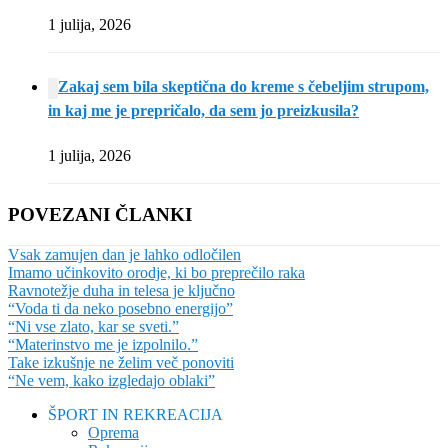
1 julija, 2026
Zakaj sem bila skeptična do kreme s čebeljim strupom,
in kaj me je prepričalo, da sem jo preizkusila?
1 julija, 2026
POVEZANI ČLANKI
Vsak zamujen dan je lahko odločilen
Imamo učinkovito orodje, ki bo preprečilo raka
Ravnotežje duha in telesa je ključno
“Voda ti da neko posebno energijo”
“Ni vse zlato, kar se sveti.”
“Materinstvo me je izpolnilo.”
Take izkušnje ne želim več ponoviti
“Ne vem, kako izgledajo oblaki”
ŠPORT IN REKREACIJA
Oprema