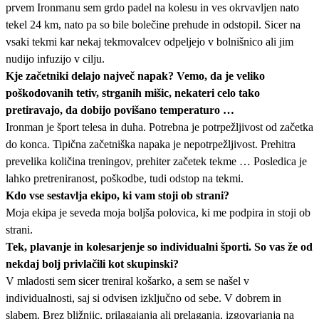
prvem Ironmanu sem grdo padel na kolesu in ves okrvavljen nato
tekel 24 km, nato pa so bile bolečine prehude in odstopil. Sicer na
vsaki tekmi kar nekaj tekmovalcev odpeljejo v bolnišnico ali jim
nudijo infuzijo v cilju.
Kje začetniki delajo največ napak? Vemo, da je veliko
poškodovanih tetiv, strganih mišic, nekateri celo tako
pretiravajo, da dobijo povišano temperaturo …
Ironman je šport telesa in duha. Potrebna je potrpežljivost od začetka
do konca. Tipična začetniška napaka je nepotrpežljivost. Prehitra
prevelika količina treningov, prehiter začetek tekme … Posledica je
lahko pretreniranost, poškodbe, tudi odstop na tekmi.
Kdo vse sestavlja ekipo, ki vam stoji ob strani?
Moja ekipa je seveda moja boljša polovica, ki me podpira in stoji ob
strani.
Tek, plavanje in kolesarjenje so individualni športi. So vas že od
nekdaj bolj privlačili kot skupinski?
V mladosti sem sicer treniral košarko, a sem se našel v
individualnosti, saj si odvisen izključno od sebe. V dobrem in
slabem. Brez bližnjic, prilagajanja ali prelaganja, izgovarjanja na