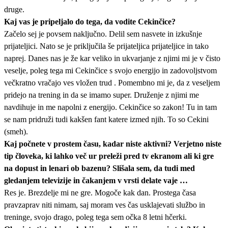
druge.
Kaj vas je pripeljalo do tega, da vodite Cekinčice?
Začelo sej je povsem naključno. Delil sem nasvete in izkušnje
prijateljici. Nato se je priključila še prijateljica prijateljice in tako
naprej. Danes nas je že kar veliko in ukvarjanje z njimi mi je v čisto
veselje, poleg tega mi Cekinčice s svojo energijo in zadovoljstvom
večkratno vračajo ves vložen trud . Pomembno mi je, da z veseljem
pridejo na trening in da se imamo super. Druženje z njimi me
navdihuje in me napolni z energijo. Cekinčice so zakon! Tu in tam
se nam pridruži tudi kakšen fant katere izmed njih. To so Cekini
(smeh).
Kaj počnete v prostem času, kadar niste aktivni? Verjetno niste
tip človeka, ki lahko več ur preleži pred tv ekranom ali ki gre
na dopust in lenari ob bazenu? Slišala sem, da tudi med
gledanjem televizije in čakanjem v vrsti delate vaje …
Res je. Brezdelje mi ne gre. Mogoče kak dan. Prostega časa
pravzaprav niti nimam, saj moram ves čas usklajevati službo in
treninge, svojo drago, poleg tega sem očka 8 letni hčerki.