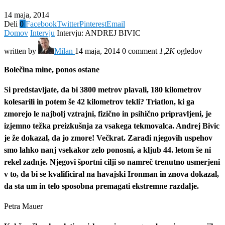
14 maja, 2014
Deli
0
Facebook
Twitter
Pinterest
Email
Domov
Intervju
Intervju: ANDREJ BIVIC
written by
Milan
14 maja, 2014
0 comment
1,2K
ogledov
Bolečina mine, ponos ostane
Si predstavljate, da bi 3800 metrov plavali, 180 kilometrov
kolesarili in potem še 42 kilometrov tekli? Triatlon, ki ga
zmorejo le najbolj vztrajni, fizično in psihično pripravljeni, je
izjemno težka preizkušnja za vsakega tekmovalca. Andrej Bivic
je že dokazal, da jo zmore! Večkrat. Zaradi njegovih uspehov
smo lahko nanj vsekakor zelo ponosni, a kljub 44. letom še ni
rekel zadnje. Njegovi športni cilji so namreč trenutno usmerjeni
v to, da bi se kvalificiral na havajski Ironman in znova dokazal,
da sta um in telo sposobna premagati ekstremne razdalje.
Petra Mauer