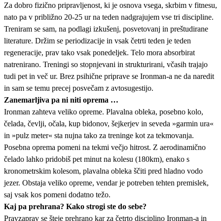
Za dobro fizično pripravljenost, ki je osnova vsega, skrbim v fitnesu,
nato pa v približno 20-25 ur na teden nadgrajujem vse tri discipline.
Treniram se sam, na podlagi izkušenj, posvetovanj in preštudirane
literature. Držim se periodizacije in vsak četrti teden je teden
regeneracije, prav tako vsak ponedeljek. Telo mora absorbirat
natrenirano. Treningi so stopnjevani in strukturirani, včasih trajajo
tudi pet in več ur. Brez psihične priprave se Ironman-a ne da naredit
in sam se temu precej posvečam z avtosugestijo.
Zanemarljiva pa ni niti oprema …
Ironman zahteva veliko opreme. Plavalna obleka, posebno kolo,
čelada, čevlji, očala, kup bidonov, šejkerjev in seveda »garmin ura«
in »pulz meter« sta nujna tako za treninge kot za tekmovanja.
Posebna oprema pomeni na tekmi večjo hitrost. Z aerodinamično
čelado lahko pridobiš pet minut na kolesu (180km), enako s
kronometrskim kolesom, plavalna obleka ščiti pred hladno vodo
jezer. Obstaja veliko opreme, vendar je potreben tehten premislek,
saj vsak kos pomeni dodatno težo.
Kaj pa prehrana? Kako strogi ste do sebe?
Pravzaprav se šteje prehrano kar za četrto disciplino Ironman-a in