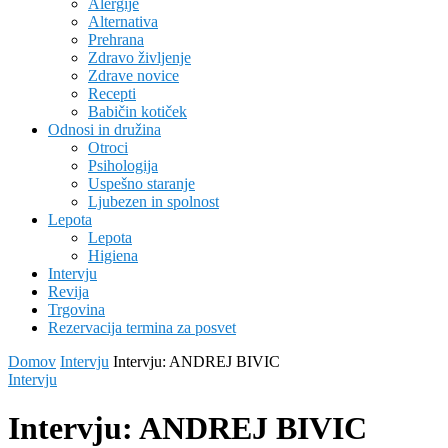
Alergije
Alternativa
Prehrana
Zdravo življenje
Zdrave novice
Recepti
Babičin kotiček
Odnosi in družina
Otroci
Psihologija
Uspešno staranje
Ljubezen in spolnost
Lepota
Lepota
Higiena
Intervju
Revija
Trgovina
Rezervacija termina za posvet
Domov
Intervju
Intervju: ANDREJ BIVIC
Intervju
Intervju: ANDREJ BIVIC