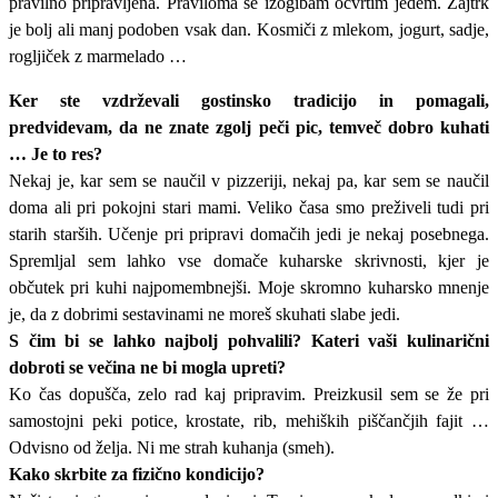
pravilno pripravljena. Praviloma se izogibam ocvrtim jedem. Zajtrk
je bolj ali manj podoben vsak dan. Kosmiči z mlekom, jogurt, sadje,
rogljiček z marmelado …
Ker ste vzdrževali gostinsko tradicijo in pomagali,
predvidevam, da ne znate zgolj peči pic, temveč dobro kuhati
… Je to res?
Nekaj je, kar sem se naučil v pizzeriji, nekaj pa, kar sem se naučil
doma ali pri pokojni stari mami. Veliko časa smo preživeli tudi pri
starih starših. Učenje pri pripravi domačih jedi je nekaj posebnega.
Spremljal sem lahko vse domače kuharske skrivnosti, kjer je
občutek pri kuhi najpomembnejši. Moje skromno kuharsko mnenje
je, da z dobrimi sestavinami ne moreš skuhati slabe jedi.
S čim bi se lahko najbolj pohvalili? Kateri vaši kulinarični
dobroti se večina ne bi mogla upreti?
Ko čas dopušča, zelo rad kaj pripravim. Preizkusil sem se že pri
samostojni peki potice, krostate, rib, mehiških piščančjih fajit …
Odvisno od želja. Ni me strah kuhanja (smeh).
Kako skrbite za fizično kondicijo?