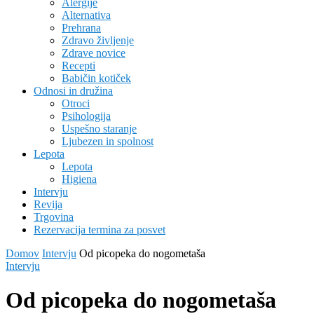
Alergije
Alternativa
Prehrana
Zdravo življenje
Zdrave novice
Recepti
Babičin kotiček
Odnosi in družina
Otroci
Psihologija
Uspešno staranje
Ljubezen in spolnost
Lepota
Lepota
Higiena
Intervju
Revija
Trgovina
Rezervacija termina za posvet
Domov
Intervju
Od picopeka do nogometaša
Intervju
Od picopeka do nogometaša