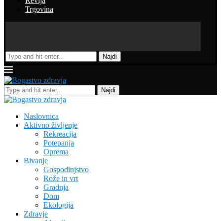
Revija
Trgovina
Najdi
Najdi
Naslovnica
Aktivno življenje
Rekreacija
Potepanja
Oprema
Bivanje
Gospodinjstvo
Rože in vrt
Gradnja
Dom
Ekologija
Zdravje