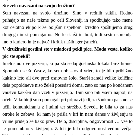
Ste zelo navezani na svojo družino?
Sem navezan na svojo družino. Smo v rednih stikih. Redno
prihajajo na naše tekme po celi Sloveniji in spodbujajo tako mene
kot celotno ekipo k še boljšim uspehom. Izredno spoštujemo drug
drugega in si pomagamo. Ne le starši in brat, tudi sestra spremlja
mojo kariero in je največji kritik naših iger (smeh).
V družinski gostilni ste v mladosti pekli pice. Moda veste, koliko
pic ste spekli?
Imeli smo dve pizzeriji, ki pa sta sedaj gostinska lokala brez hrane.
Spomnim se še časov, ko sem obiskoval vrtec, to je bilo približno
kakšno leto ali dve pred osnovno šolo. Starši zaradi velike količine
dela popoldneve niso želeli posedati doma, zato so nas po končanem
varstvu kakšen dan vzeli v pizzerijo. Tam smo bili vsem najbolj na
očeh. V kuhinji smo pomagali pri pripravi jedi, za šankom pa smo se
učili komuniciranja z ljudmi ter strežbo. Seveda je bila to za nas
otroke le zabava, ki nam je prišla v kri in nam danes v življenju te
vrline pridejo še kako prav. Delo, disciplina, odgovornost … vse to
je pomembno v življenju. Z leti je bila odgovornost vedno večja.