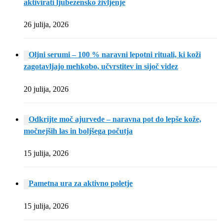
aktivirati ljubezensko življenje
26 julija, 2026
Oljni serumi – 100 % naravni lepotni rituali, ki koži
zagotavljajo mehkobo, učvrstitev in sijoč videz
20 julija, 2026
Odkrijte moč ajurvede – naravna pot do lepše kože,
močnejših las in boljšega počutja
15 julija, 2026
Pametna ura za aktivno poletje
15 julija, 2026