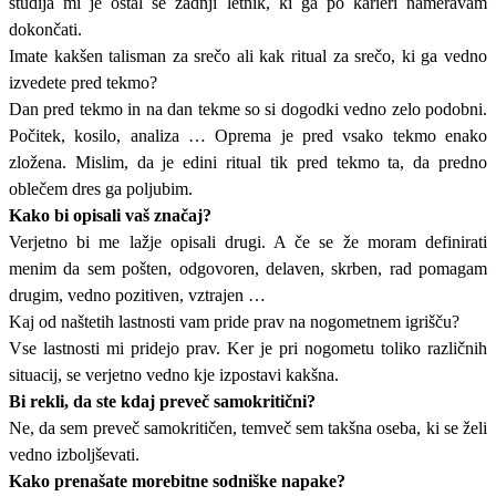
študija mi je ostal še zadnji letnik, ki ga po karieri nameravam
dokončati.
Imate kakšen talisman za srečo ali kak ritual za srečo, ki ga vedno
izvedete pred tekmo?
Dan pred tekmo in na dan tekme so si dogodki vedno zelo podobni.
Počitek, kosilo, analiza … Oprema je pred vsako tekmo enako
zložena. Mislim, da je edini ritual tik pred tekmo ta, da predno
oblečem dres ga poljubim.
Kako bi opisali vaš značaj?
Verjetno bi me lažje opisali drugi. A če se že moram definirati
menim da sem pošten, odgovoren, delaven, skrben, rad pomagam
drugim, vedno pozitiven, vztrajen …
Kaj od naštetih lastnosti vam pride prav na nogometnem igrišču?
Vse lastnosti mi pridejo prav. Ker je pri nogometu toliko različnih
situacij, se verjetno vedno kje izpostavi kakšna.
Bi rekli, da ste kdaj preveč samokritični?
Ne, da sem preveč samokritičen, temveč sem takšna oseba, ki se želi
vedno izboljševati.
Kako prenašate morebitne sodniške napake?