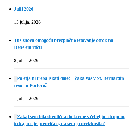
Julij 2026
13 julija, 2026
Tuš znova omogočil brezplačno letovanje otrok na
Debelem rtiču
8 julija, 2026
Poletja ni treba iskati daleč – čaka vas v St. Bernardin
resortu Portorož
1 julija, 2026
Zakaj sem bila skeptična do kreme s čebeljim strupom,
in kaj me je prepričalo, da sem jo preizkusila?