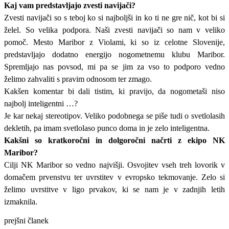
Kaj vam predstavljajo zvesti navijači?
Zvesti navijači so s teboj ko si najboljši in ko ti ne gre nič, kot bi si
želel. So velika podpora. Naši zvesti navijači so nam v veliko
pomoč. Mesto Maribor z Violami, ki so iz celotne Slovenije,
predstavljajo dodatno energijo nogometnemu klubu Maribor.
Spremljajo nas povsod, mi pa se jim za vso to podporo vedno
želimo zahvaliti s pravim odnosom ter zmago.
Kakšen komentar bi dali tistim, ki pravijo, da nogometaši niso
najbolj inteligentni …?
Je kar nekaj stereotipov. Veliko podobnega se piše tudi o svetlolasih
dekletih, pa imam svetlolaso punco doma in je zelo inteligentna.
Kakšni so kratkoročni in dolgoročni načrti z ekipo NK
Maribor?
Cilji NK Maribor so vedno najvišji. Osvojitev vseh treh lovorik v
domačem prvenstvu ter uvrstitev v evropsko tekmovanje. Zelo si
želimo uvrstitve v ligo prvakov, ki se nam je v zadnjih letih
izmaknila.
prejšni članek