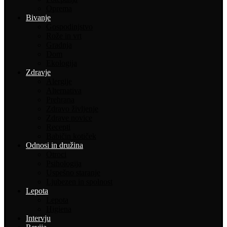
Oprema
Bivanje
Gospodinjstvo
Rože in vrt
Gradnja
Dom
Ekologija
Zdravje
Alergije
Alternativa
Prehrana
Zdravo življenje
Zdrave novice
Recepti
Babičin kotiček
Odnosi in družina
Otroci
Psihologija
Uspešno staranje
Ljubezen in spolnost
Lepota
Lepota
Higiena
Intervju