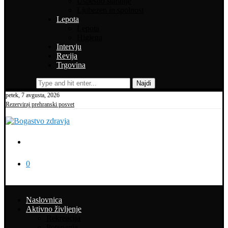
Uspešno staranje
Ljubezen in spolnost
Lepota
Lepota
Higiena
Intervju
Revija
Trgovina
Najdi
petek, 7 avgusta, 2026
Rezerviraj prehranski posvet
0
Naslovnica
Aktivno življenje
Rekreacija
Potepanja