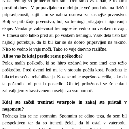
Naši treningi so primerno dozirani. Treniramo vsak dan, z redkimi
prostimi dnevi. V pripravljalnem obdobju je več poudarka na fizični
pripravljenosti, kajti tam se nabira osnova za kasnejše prvenstvo.
Bolj se približuje prvenstvo, bolj so treningi prilagojeni uigravanju
ekipe. Vendar je zahtevnost treningov še vedno na visokem nivoju.
V fitnesu smo lahko pred ali po vsakem treningu. Vsak dela tisto kar
najbolj potrebuje, da bi bil kar se da dobro pripravljen na tekmo.
Niso to vedno le vaje moči. Tako so vaje dnevno različne.
Ali so vas že kdaj pestile resne poškodbe
?
Poleg malih poškodb, ki so hitro ozdravljive sem imel eno težjo
poškodbo. Pred dvemi leti mi je v stopalu počila kost. Potrebna je
bila tri mesečna rehabilitacija. Kost se mi je uspešno zacelila, tako da
ta poškodba ni pustila posledic. Ob tej priložnosti se še enkrat
zahvaljujem zdravstvenemu osebju za vso pomoč.
Kdaj ste začeli trenirati vaterpolo in zakaj ste pristali v
nogometu?
Točnega leta se ne spomnim. Spomnim se edino tega, da sem bil
perspektiven ter da so trenerji želeli, da bi ostal v vaterpolu.