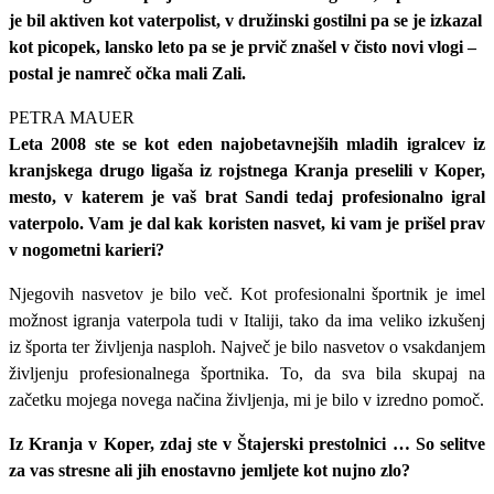
je bil aktiven kot vaterpolist, v družinski gostilni pa se je izkazal
kot picopek, lansko leto pa se je prvič znašel v čisto novi vlogi –
postal je namreč očka mali Zali.
PETRA MAUER
Leta 2008 ste se kot eden najobetavnejših mladih igralcev iz
kranjskega drugo ligaša iz rojstnega Kranja preselili v Koper,
mesto, v katerem je vaš brat Sandi tedaj profesionalno igral
vaterpolo. Vam je dal kak koristen nasvet, ki vam je prišel prav
v nogometni karieri?
Njegovih nasvetov je bilo več. Kot profesionalni športnik je imel
možnost igranja vaterpola tudi v Italiji, tako da ima veliko izkušenj
iz športa ter življenja nasploh. Največ je bilo nasvetov o vsakdanjem
življenju profesionalnega športnika. To, da sva bila skupaj na
začetku mojega novega načina življenja, mi je bilo v izredno pomoč.
Iz Kranja v Koper, zdaj ste v Štajerski prestolnici … So selitve
za vas stresne ali jih enostavno jemljete kot nujno zlo?