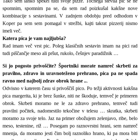
Tako sem lahko spekel tudi svoje pizze. Točnega števila pic se ne
spomnim, spomnim pa se, da sem rad poizkušal kakšne nove
kombinacije s sestavinami. V zadnjem obdobju pred odhodom v
Koper pa sem sem pomagal v strežbi, kajti takrat pizzerij nismo
imeli več.
Katera pica je vam najljubša?
Rad imam več vrst pic. Poleg klasičnih sestavin imam na pici rad
tudi piščančje meso ali pršut, rukolo, češnjev paradižnik …
Si jo pogosto privoščite? Športniki morate namreč skrbeti za
pravilno, zdravo in uravnoteženo prehrano, pica pa ne spada
ravno med najbolj zdrav obrok hrane ..
.
Odvisno v katerem času si privoščiš pico. Po težji aktivnosti kakšna
pica margerita, ki je brez šunke, niti ne škoduje, temveč je primeren
obrok. Skrbeti moramo ne le za zdravo prehrano, temveč tudi
pravilni počitek, nadomestilo tekočine v telesu … skratka, skrbeti
moramo za svoje telo. Jaz na primer obožujem zelenjavo, ribe, belo
meso, testenine, riž … Posegam po raznovrstni hrani, sem namreč
mnenja, da moramo jesti čim bolj raznoliko hrano, ki pa mora biti