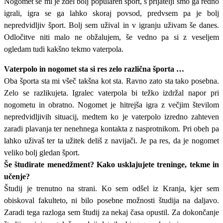
Nogomet se mi je zdel bolj popularen šport, s prijatelji smo ga redno
igrali, igra se ga lahko skoraj povsod, predvsem pa je bolj
nepredvidljiv šport. Bolj sem užival in v igranju uživam še danes.
Odločitve niti malo ne obžalujem, še vedno pa si z veseljem
ogledam tudi kakšno tekmo vaterpola.
Vaterpolo in nogomet sta si res zelo različna športa …
Oba športa sta mi všeč takšna kot sta. Ravno zato sta tako posebna.
Zelo se razlikujeta. Igralec vaterpola bi težko izdržal napor pri
nogometu in obratno. Nogomet je hitrejša igra z večjim številom
nepredvidljivih situacij, medtem ko je vaterpolo izredno zahteven
zaradi plavanja ter nenehnega kontakta z nasprotnikom. Pri obeh pa
lahko uživaš ter ta užitek deliš z navijači. Je pa res, da je nogomet
veliko bolj gledan šport.
Še študirate menedžment? Kako usklajujete treninge, tekme in
učenje?
Študij je trenutno na strani. Ko sem odšel iz Kranja, kjer sem
obiskoval fakulteto, ni bilo posebne možnosti študija na daljavo.
Zaradi tega razloga sem študij za nekaj časa opustil. Za dokončanje