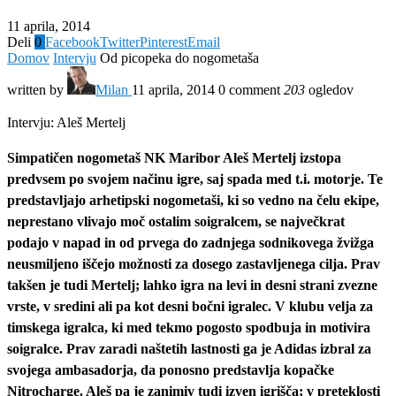
11 aprila, 2014
Deli
0
Facebook
Twitter
Pinterest
Email
Domov
Intervju
Od picopeka do nogometaša
written by
Milan
11 aprila, 2014
0 comment
203
ogledov
Intervju: Aleš Mertelj
Simpatičen nogometaš NK Maribor Aleš Mertelj izstopa
predvsem po svojem načinu igre, saj spada med t.i. motorje. Te
predstavljajo arhetipski nogometaši, ki so vedno na čelu ekipe,
neprestano vlivajo moč ostalim soigralcem, se največkrat
podajo v napad in od prvega do zadnjega sodnikovega žvižga
neusmiljeno iščejo možnosti za dosego zastavljenega cilja. Prav
takšen je tudi Mertelj; lahko igra na levi in desni strani zvezne
vrste, v sredini ali pa kot desni bočni igralec. V klubu velja za
timskega igralca, ki med tekmo pogosto spodbuja in motivira
soigralce. Prav zaradi naštetih lastnosti ga je Adidas izbral za
svojega ambasadorja, da ponosno predstavlja kopačke
Nitrocharge. Aleš pa je zanimiv tudi izven igrišča; v preteklosti