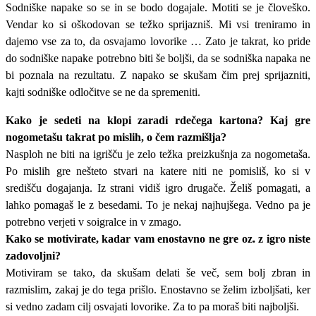
Sodniške napake so se in se bodo dogajale. Motiti se je človeško.
Vendar ko si oškodovan se težko sprijazniš. Mi vsi treniramo in
dajemo vse za to, da osvajamo lovorike … Zato je takrat, ko pride
do sodniške napake potrebno biti še boljši, da se sodniška napaka ne
bi poznala na rezultatu. Z napako se skušam čim prej sprijazniti,
kajti sodniške odločitve se ne da spremeniti.
Kako je sedeti na klopi zaradi rdečega kartona? Kaj gre
nogometašu takrat po mislih, o čem razmišlja?
Nasploh ne biti na igrišču je zelo težka preizkušnja za nogometaša.
Po mislih gre nešteto stvari na katere niti ne pomisliš, ko si v
središču dogajanja. Iz strani vidiš igro drugače. Želiš pomagati, a
lahko pomagaš le z besedami. To je nekaj najhujšega. Vedno pa je
potrebno verjeti v soigralce in v zmago.
Kako se motivirate, kadar vam enostavno ne gre oz. z igro niste
zadovoljni?
Motiviram se tako, da skušam delati še več, sem bolj zbran in
razmislim, zakaj je do tega prišlo. Enostavno se želim izboljšati, ker
si vedno zadam cilj osvajati lovorike. Za to pa moraš biti najboljši.