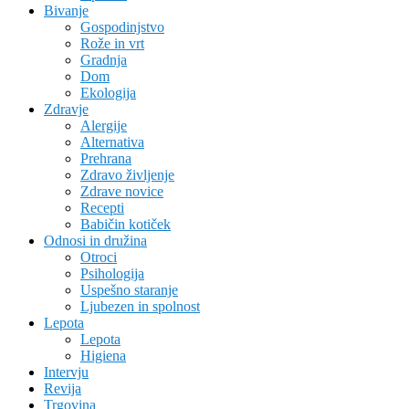
Bivanje
Gospodinjstvo
Rože in vrt
Gradnja
Dom
Ekologija
Zdravje
Alergije
Alternativa
Prehrana
Zdravo življenje
Zdrave novice
Recepti
Babičin kotiček
Odnosi in družina
Otroci
Psihologija
Uspešno staranje
Ljubezen in spolnost
Lepota
Lepota
Higiena
Intervju
Revija
Trgovina