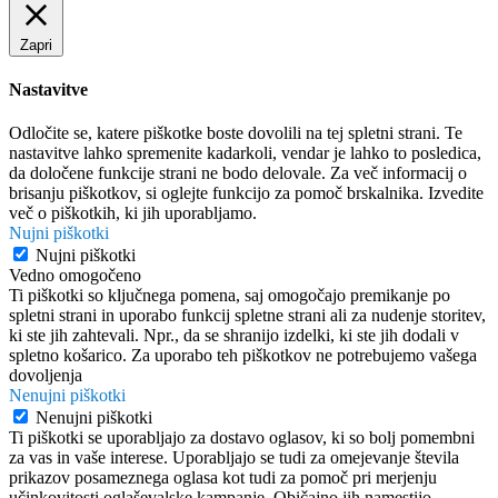
Zapri
Nastavitve
Odločite se, katere piškotke boste dovolili na tej spletni strani. Te
nastavitve lahko spremenite kadarkoli, vendar je lahko to posledica,
da določene funkcije strani ne bodo delovale. Za več informacij o
brisanju piškotkov, si oglejte funkcijo za pomoč brskalnika. Izvedite
več o piškotkih, ki jih uporabljamo.
Nujni piškotki
Nujni piškotki
Vedno omogočeno
Ti piškotki so ključnega pomena, saj omogočajo premikanje po
spletni strani in uporabo funkcij spletne strani ali za nudenje storitev,
ki ste jih zahtevali. Npr., da se shranijo izdelki, ki ste jih dodali v
spletno košarico. Za uporabo teh piškotkov ne potrebujemo vašega
dovoljenja
Nenujni piškotki
Nenujni piškotki
Ti piškotki se uporabljajo za dostavo oglasov, ki so bolj pomembni
za vas in vaše interese. Uporabljajo se tudi za omejevanje števila
prikazov posameznega oglasa kot tudi za pomoč pri merjenju
učinkovitosti oglaševalske kampanje. Običajno jih namestijo