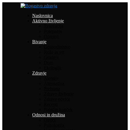
Naslovnica
Aktivno življenje
Rekreacija
Potepanja
Oprema
Bivanje
Gospodinjstvo
Rože in vrt
Gradnja
Dom
Ekologija
Zdravje
Alergije
Alternativa
Prehrana
Zdravo življenje
Zdrave novice
Recepti
Babičin kotiček
Odnosi in družina
Otroci
Psihologija