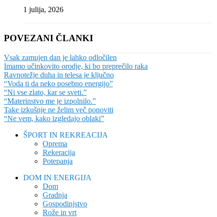
1 julija, 2026
POVEZANI ČLANKI
Vsak zamujen dan je lahko odločilen
Imamo učinkovito orodje, ki bo preprečilo raka
Ravnotežje duha in telesa je ključno
“Voda ti da neko posebno energijo”
“Ni vse zlato, kar se sveti.”
“Materinstvo me je izpolnilo.”
Take izkušnje ne želim več ponoviti
“Ne vem, kako izgledajo oblaki”
ŠPORT IN REKREACIJA
Oprema
Rekeracija
Potepanja
DOM IN ENERGIJA
Dom
Gradnja
Gospodinjstvo
Rože in vrt