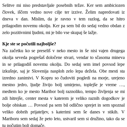
Selitve mi niso predstavljale posebnih težav. Ker sem ambiciozen
človek, iščem vedno nove cilje ter izzive. Želim napredovati iz
dneva v dan. Mislim, da je ravno v tem razlog, da se hitro
prilagodim novemu okolju. Ker pa sem bil do sedaj vedno obdan z
zelo pozitivnimi ljudmi, mi je bilo vse skupaj še lažje.
Kje ste se počutili najboljše?
Na začetku ko se preseliš v neko mesto in še nisi vajen drugega
okolja seveda pogrešaš določene stvari, vendar to sčasoma mineva
in se prilagodiš novemu okolju. Do sedaj sem imel povsod lepe
izkušnje, saj je Slovenija nasploh zelo lepa dežela. Obe mesti sta
izredno zanimivi. V Kopru so čudoviti pogledi na morje, urejeno
mestno jedro, ljudje živijo bolj umirjeno, toplejše je vreme …,
medtem ko je mesto Maribor bolj raznoliko, tempo življenja se mi
zdi hitrejše, center mesta v katerem je veliko raznih dogodkov je
bolje obiskan … Povsod pa sem bil odlično sprejet in sem spoznal
veliko dobrih prijateljev, s katerimi sem še danes v stikih. V
Mariboru sem sedaj že peto leto, ustvaril sem si družino, tako da se
tu počutim bolj domače.