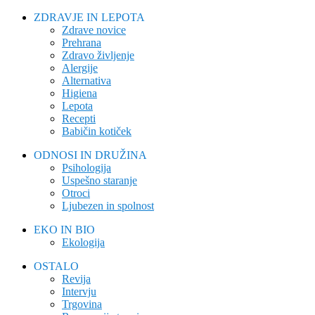
ZDRAVJE IN LEPOTA
Zdrave novice
Prehrana
Zdravo življenje
Alergije
Alternativa
Higiena
Lepota
Recepti
Babičin kotiček
ODNOSI IN DRUŽINA
Psihologija
Uspešno staranje
Otroci
Ljubezen in spolnost
EKO IN BIO
Ekologija
OSTALO
Revija
Intervju
Trgovina