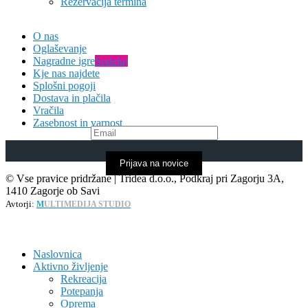
Rezervacija termina
O nas
Oglaševanje
Nagradne igre
Sodeluj
Kje nas najdete
Splošni pogoji
Dostava in plačila
Vračila
Zasebnost in varnost
Prijava na novice
© Vse pravice pridržane | Tridea d.o.o., Podkraj pri Zagorju 3A,
1410 Zagorje ob Savi
Avtorji:
M
ULTIMEDIJA STUDIO
Naslovnica
Aktivno življenje
Rekreacija
Potepanja
Oprema