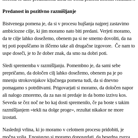
Predanost in pozitivno razmišljanje
Bistvenega pomena je, da si v procesu hujšanja najprej zastavimo
ambiciozne cilje, ki jim moramo nato biti predani. Verjeti moramo,
da te cilje lahko dosežemo, obenem pa si ne smemo dovoliti, da na
tej poti popuščamo in iščemo take ali drugačne izgovore. Če nam to
uspe doseči, je to že dober znak, da smo na dobri poti.
Sledi sprememba v razmišljanju. Pomembno je, da sami sebe
prepričamo, da določen cilj lahko dosežemo, obenem pa je po
mnenju strokovnjakov ključnega pomena tudi, da si dnevno
pomagamo s potrditvami. Prigovarjati si moramo, da določen napor
ali nalogo zmoremo, da za nas ni predaje in da bomo izzivu kos.
Seveda se čez noč ne bo kaj dosti spremenilo, če pa boste s takim
razmišljanjem »tekli na dolge proge«, rezultat nikakor ne more
izostati.
Naslednji vrlina, ki jo moramo v celotnem procesu pridobiti, je
močna volja. Enostavno si moramo dopovedati, da besedna zveza