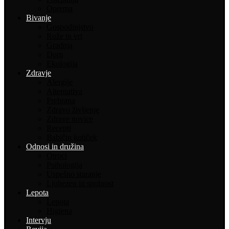
Oprema
Bivanje
Gospodinjstvo
Rože in vrt
Gradnja
Dom
Ekologija
Zdravje
Alergije
Alternativa
Prehrana
Zdravo življenje
Zdrave novice
Recepti
Babičin kotiček
Odnosi in družina
Otroci
Psihologija
Uspešno staranje
Ljubezen in spolnost
Lepota
Lepota
Higiena
Intervju