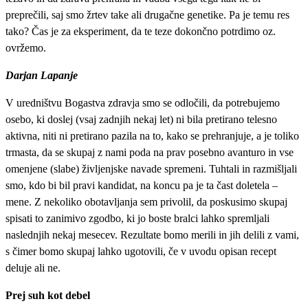
preprečili, saj smo žrtev take ali drugačne genetike. Pa je temu res
tako? Čas je za eksperiment, da te teze dokončno potrdimo oz.
ovržemo.
Darjan Lapanje
V uredništvu Bogastva zdravja smo se odločili, da potrebujemo
osebo, ki doslej (vsaj zadnjih nekaj let) ni bila pretirano telesno
aktivna, niti ni pretirano pazila na to, kako se prehranjuje, a je toliko
trmasta, da se skupaj z nami poda na prav posebno avanturo in vse
omenjene (slabe) življenjske navade spremeni. Tuhtali in razmišljali
smo, kdo bi bil pravi kandidat, na koncu pa je ta čast doletela –
mene. Z nekoliko obotavljanja sem privolil, da poskusimo skupaj
spisati to zanimivo zgodbo, ki jo boste bralci lahko spremljali
naslednjih nekaj mesecev. Rezultate bomo merili in jih delili z vami,
s čimer bomo skupaj lahko ugotovili, če v uvodu opisan recept
deluje ali ne.
Prej suh kot debel