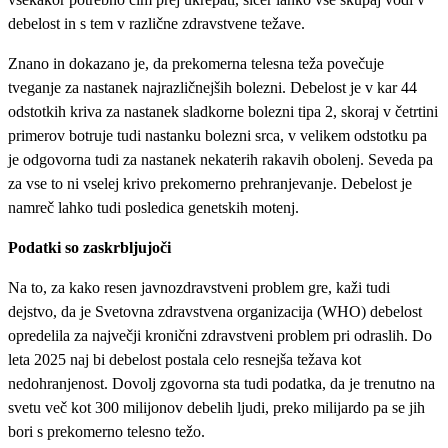
debelost in s tem v različne zdravstvene težave.
Znano in dokazano je, da prekomerna telesna teža povečuje
tveganje za nastanek najrazličnejših bolezni. Debelost je v kar 44
odstotkih kriva za nastanek sladkorne bolezni tipa 2, skoraj v četrtini
primerov botruje tudi nastanku bolezni srca, v velikem odstotku pa
je odgovorna tudi za nastanek nekaterih rakavih obolenj. Seveda pa
za vse to ni vselej krivo prekomerno prehranjevanje. Debelost je
namreč lahko tudi posledica genetskih motenj.
Podatki so zaskrbljujoči
Na to, za kako resen javnozdravstveni problem gre, kaži tudi
dejstvo, da je Svetovna zdravstvena organizacija (WHO) debelost
opredelila za največji kronični zdravstveni problem pri odraslih. Do
leta 2025 naj bi debelost postala celo resnejša težava kot
nedohranjenost. Dovolj zgovorna sta tudi podatka, da je trenutno na
svetu več kot 300 milijonov debelih ljudi, preko milijardo pa se jih
bori s prekomerno telesno težo.