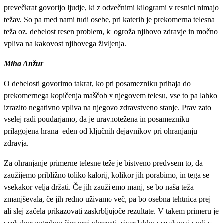
prevečkrat govorijo ljudje, ki z odvečnimi kilogrami v resnici nimajo
težav. So pa med nami tudi osebe, pri katerih je prekomerna telesna
teža oz. debelost resen problem, ki ogroža njihovo zdravje in močno
vpliva na kakovost njihovega življenja.
Miha Anžur
O debelosti govorimo takrat, ko pri posamezniku prihaja do
prekomernega kopičenja maščob v njegovem telesu, vse to pa lahko
izrazito negativno vpliva na njegovo zdravstveno stanje. Prav zato
vselej radi poudarjamo, da je uravnotežena in posamezniku
prilagojena hrana eden od ključnih dejavnikov pri ohranjanju
zdravja.
Za ohranjanje primerne telesne teže je bistveno predvsem to, da
zaužijemo približno toliko kalorij, kolikor jih porabimo, in tega se
vsekakor velja držati. Če jih zaužijemo manj, se bo naša teža
zmanjševala, če jih redno uživamo več, pa bo osebna tehtnica prej
ali slej začela prikazovati zaskrbljujoče rezultate. V takem primeru je
vsekakor potrebno čim prej ukrepati, sicer lahko vse skupaj vodi v