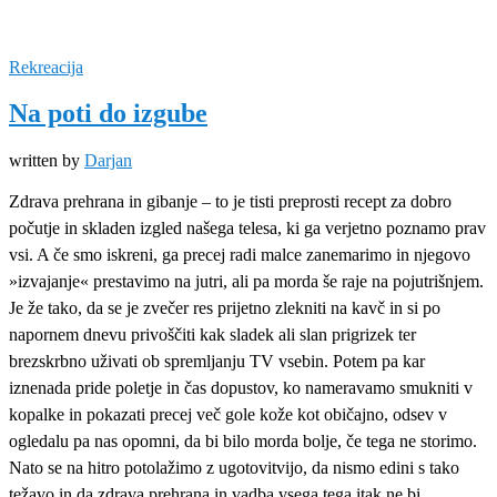
Rekreacija
Na poti do izgube
written by
Darjan
Zdrava prehrana in gibanje – to je tisti preprosti recept za dobro
počutje in skladen izgled našega telesa, ki ga verjetno poznamo prav
vsi. A če smo iskreni, ga precej radi malce zanemarimo in njegovo
»izvajanje« prestavimo na jutri, ali pa morda še raje na pojutrišnjem.
Je že tako, da se je zvečer res prijetno zlekniti na kavč in si po
napornem dnevu privoščiti kak sladek ali slan prigrizek ter
brezskrbno uživati ob spremljanju TV vsebin. Potem pa kar
iznenada pride poletje in čas dopustov, ko nameravamo smukniti v
kopalke in pokazati precej več gole kože kot običajno, odsev v
ogledalu pa nas opomni, da bi bilo morda bolje, če tega ne storimo.
Nato se na hitro potolažimo z ugotovitvijo, da nismo edini s tako
težavo in da zdrava prehrana in vadba vsega tega itak ne bi