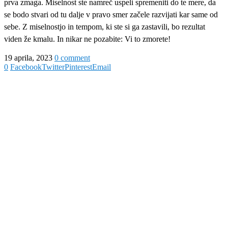
prva zmaga. Miselnost ste namreč uspeli spremeniti do te mere, da
se bodo stvari od tu dalje v pravo smer začele razvijati kar same od
sebe. Z miselnostjo in tempom, ki ste si ga zastavili, bo rezultat
viden že kmalu. In nikar ne pozabite: Vi to zmorete!
19 aprila, 2023
0 comment
0
Facebook
Twitter
Pinterest
Email