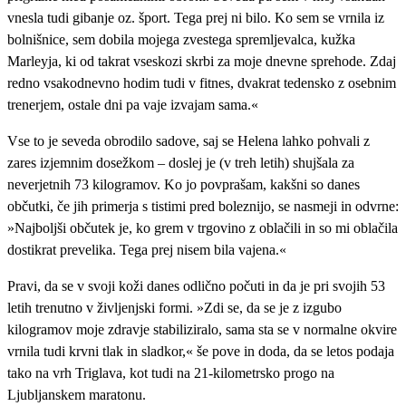
vnesla tudi gibanje oz. šport. Tega prej ni bilo. Ko sem se vrnila iz
bolnišnice, sem dobila mojega zvestega spremljevalca, kužka
Marleyja, ki od takrat vseskozi skrbi za moje dnevne sprehode. Zdaj
redno vsakodnevno hodim tudi v fitnes, dvakrat tedensko z osebnim
trenerjem, ostale dni pa vaje izvajam sama.«
Vse to je seveda obrodilo sadove, saj se Helena lahko pohvali z
zares izjemnim dosežkom – doslej je (v treh letih) shujšala za
neverjetnih 73 kilogramov. Ko jo povprašam, kakšni so danes
občutki, če jih primerja s tistimi pred boleznijo, se nasmeji in odvrne:
»Najboljši občutek je, ko grem v trgovino z oblačili in so mi oblačila
dostikrat prevelika. Tega prej nisem bila vajena.«
Pravi, da se v svoji koži danes odlično počuti in da je pri svojih 53
letih trenutno v življenjski formi. »Zdi se, da se je z izgubo
kilogramov moje zdravje stabiliziralo, sama sta se v normalne okvire
vrnila tudi krvni tlak in sladkor,« še pove in doda, da se letos podaja
tako na vrh Triglava, kot tudi na 21-kilometrsko progo na
Ljubljanskem maratonu.