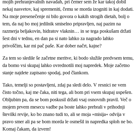
mojih prehranjevalnih navadah, pri čemer sem že kar takoj dobil
nekaj nasvetov, kaj spremeniti, čemu se morda izogniti in kaj dodati.
Na moje presenečenje ni bilo govora o kakih strogih dietah, bolj o
tem, da naj bo moj jedilnik smiselno pripravljen, naj pazim na
razmerja beljakovin, hidratov vlaknin… in se tega poskušam držati
šest dni v tednu, en dan pa si nato lahko za nagrado lahko
privoščim, kar mi pač paše. Kar dober načrt, kajne?
Za tem so sledile še začetne meritve, ki bodo služile predvsem temu,
da bomo vsi skupaj lahko ovrednotili moj napredek. Moje začetno
stanje najdete zapisano spodaj, pod člankom.
Tako, temelji so postavljeni, zdaj pa sledi delo. V resnici ne vem
čisto točno, kaj me čaka, niti tega, ali bom pri vsem skupaj uspešen.
Obljubim pa, da se bom poskusil držati vsaj osnovnih pravil. Več o
mojem prvem mesecu vadbe pa boste lahko prebrali v prihodnji
številki revije, ko bo znano tudi to, ali se moja »misija« odvija v
pravo smer ali pa se bom morda le osmešil in napredka sploh ne bo.
Komaj čakam, da izvem!