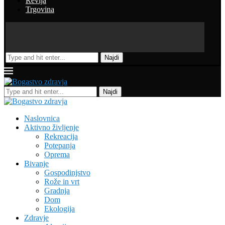
Revija
Trgovina
Najdi
Najdi
Naslovnica
Aktivno življenje
Rekreacija
Potepanja
Oprema
Bivanje
Gospodinjstvo
Rože in vrt
Gradnja
Dom
Ekologija
Zdravje