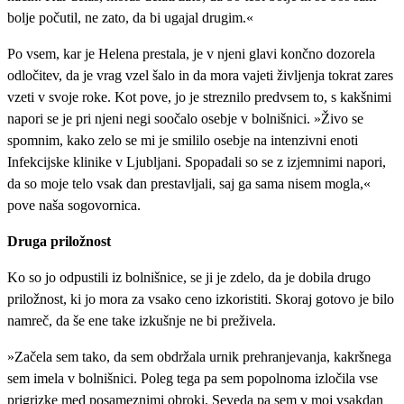
bolje počutil, ne zato, da bi ugajal drugim.«
Po vsem, kar je Helena prestala, je v njeni glavi končno dozorela
odločitev, da je vrag vzel šalo in da mora vajeti življenja tokrat zares
vzeti v svoje roke. Kot pove, jo je streznilo predvsem to, s kakšnimi
napori se je pri njeni negi soočalo osebje v bolnišnici. »Živo se
spomnim, kako zelo se mi je smililo osebje na intenzivni enoti
Infekcijske klinike v Ljubljani. Spopadali so se z izjemnimi napori,
da so moje telo vsak dan prestavljali, saj ga sama nisem mogla,«
pove naša sogovornica.
Druga priložnost
Ko so jo odpustili iz bolnišnice, se ji je zdelo, da je dobila drugo
priložnost, ki jo mora za vsako ceno izkoristiti. Skoraj gotovo je bilo
namreč, da še ene take izkušnje ne bi preživela.
»Začela sem tako, da sem obdržala urnik prehranjevanja, kakršnega
sem imela v bolnišnici. Poleg tega pa sem popolnoma izločila vse
prigrizke med posameznimi obroki. Seveda pa sem v moj vsakdan