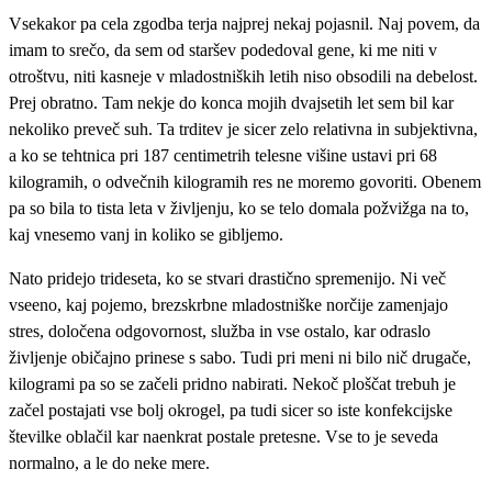
Vsekakor pa cela zgodba terja najprej nekaj pojasnil. Naj povem, da
imam to srečo, da sem od staršev podedoval gene, ki me niti v
otroštvu, niti kasneje v mladostniških letih niso obsodili na debelost.
Prej obratno. Tam nekje do konca mojih dvajsetih let sem bil kar
nekoliko preveč suh. Ta trditev je sicer zelo relativna in subjektivna,
a ko se tehtnica pri 187 centimetrih telesne višine ustavi pri 68
kilogramih, o odvečnih kilogramih res ne moremo govoriti. Obenem
pa so bila to tista leta v življenju, ko se telo domala požvižga na to,
kaj vnesemo vanj in koliko se gibljemo.
Nato pridejo trideseta, ko se stvari drastično spremenijo. Ni več
vseeno, kaj pojemo, brezskrbne mladostniške norčije zamenjajo
stres, določena odgovornost, služba in vse ostalo, kar odraslo
življenje običajno prinese s sabo. Tudi pri meni ni bilo nič drugače,
kilogrami pa so se začeli pridno nabirati. Nekoč ploščat trebuh je
začel postajati vse bolj okrogel, pa tudi sicer so iste konfekcijske
številke oblačil kar naenkrat postale pretesne. Vse to je seveda
normalno, a le do neke mere.