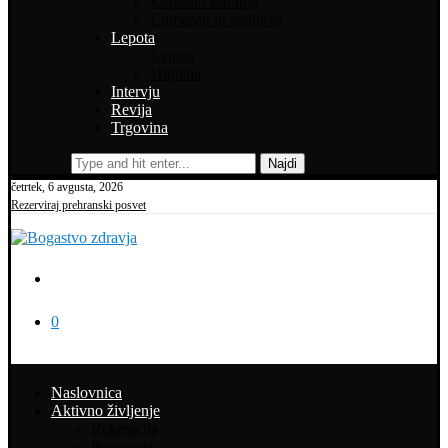
Uspešno staranje
Ljubezen in spolnost
Lepota
Lepota
Higiena
Intervju
Revija
Trgovina
Najdi
četrtek, 6 avgusta, 2026
Rezerviraj prehranski posvet
0
Naslovnica
Aktivno življenje
Rekreacija
Potepanja