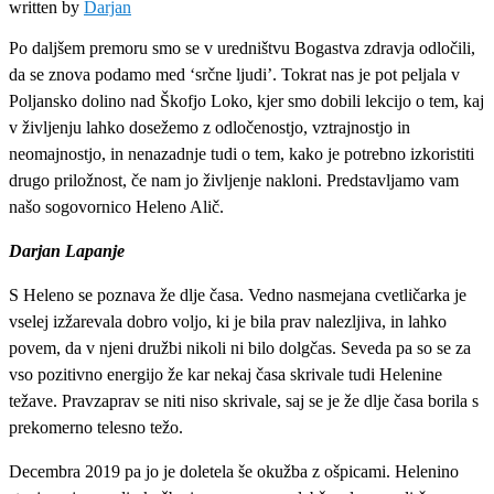
written by
Darjan
Po daljšem premoru smo se v uredništvu Bogastva zdravja odločili,
da se znova podamo med ‘srčne ljudi’. Tokrat nas je pot peljala v
Poljansko dolino nad Škofjo Loko, kjer smo dobili lekcijo o tem, kaj
v življenju lahko dosežemo z odločenostjo, vztrajnostjo in
neomajnostjo, in nenazadnje tudi o tem, kako je potrebno izkoristiti
drugo priložnost, če nam jo življenje nakloni. Predstavljamo vam
našo sogovornico Heleno Alič.
Darjan Lapanje
S Heleno se poznava že dlje časa. Vedno nasmejana cvetličarka je
vselej izžarevala dobro voljo, ki je bila prav nalezljiva, in lahko
povem, da v njeni družbi nikoli ni bilo dolgčas. Seveda pa so se za
vso pozitivno energijo že kar nekaj časa skrivale tudi Helenine
težave. Pravzaprav se niti niso skrivale, saj se je že dlje časa borila s
prekomerno telesno težo.
Decembra 2019 pa jo je doletela še okužba z ošpicami. Helenino