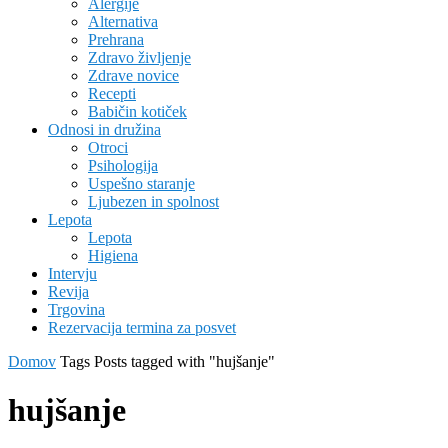
Alergije
Alternativa
Prehrana
Zdravo življenje
Zdrave novice
Recepti
Babičin kotiček
Odnosi in družina
Otroci
Psihologija
Uspešno staranje
Ljubezen in spolnost
Lepota
Lepota
Higiena
Intervju
Revija
Trgovina
Rezervacija termina za posvet
Domov
Tags
Posts tagged with "hujšanje"
hujšanje