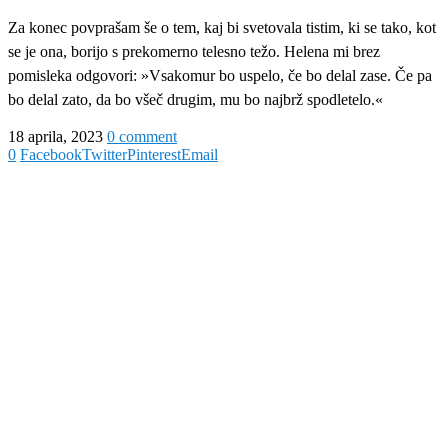
Za konec povprašam še o tem, kaj bi svetovala tistim, ki se tako, kot
se je ona, borijo s prekomerno telesno težo. Helena mi brez
pomisleka odgovori: »Vsakomur bo uspelo, če bo delal zase. Če pa
bo delal zato, da bo všeč drugim, mu bo najbrž spodletelo.«
18 aprila, 2023
0 comment
0
Facebook
Twitter
Pinterest
Email