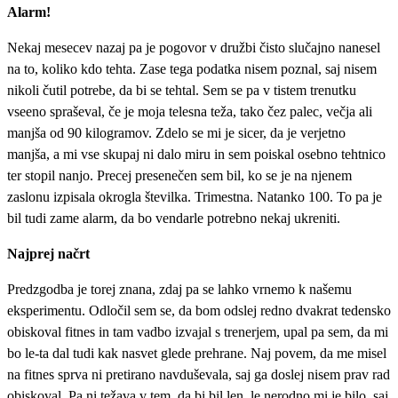
Alarm!
Nekaj mesecev nazaj pa je pogovor v družbi čisto slučajno nanesel
na to, koliko kdo tehta. Zase tega podatka nisem poznal, saj nisem
nikoli čutil potrebe, da bi se tehtal. Sem se pa v tistem trenutku
vseeno spraševal, če je moja telesna teža, tako čez palec, večja ali
manjša od 90 kilogramov. Zdelo se mi je sicer, da je verjetno
manjša, a mi vse skupaj ni dalo miru in sem poiskal osebno tehtnico
ter stopil nanjo. Precej presenečen sem bil, ko se je na njenem
zaslonu izpisala okrogla številka. Trimestna. Natanko 100. To pa je
bil tudi zame alarm, da bo vendarle potrebno nekaj ukreniti.
Najprej načrt
Predzgodba je torej znana, zdaj pa se lahko vrnemo k našemu
eksperimentu. Odločil sem se, da bom odslej redno dvakrat tedensko
obiskoval fitnes in tam vadbo izvajal s trenerjem, upal pa sem, da mi
bo le-ta dal tudi kak nasvet glede prehrane. Naj povem, da me misel
na fitnes sprva ni pretirano navduševala, saj ga doslej nisem prav rad
obiskoval. Pa ni težava v tem, da bi bil len, le nerodno mi je bilo, saj