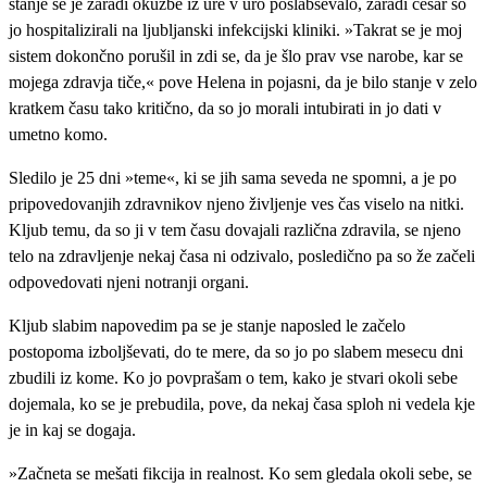
stanje se je zaradi okužbe iz ure v uro poslabševalo, zaradi česar so
jo hospitalizirali na ljubljanski infekcijski kliniki. »Takrat se je moj
sistem dokončno porušil in zdi se, da je šlo prav vse narobe, kar se
mojega zdravja tiče,« pove Helena in pojasni, da je bilo stanje v zelo
kratkem času tako kritično, da so jo morali intubirati in jo dati v
umetno komo.
Sledilo je 25 dni »teme«, ki se jih sama seveda ne spomni, a je po
pripovedovanjih zdravnikov njeno življenje ves čas viselo na nitki.
Kljub temu, da so ji v tem času dovajali različna zdravila, se njeno
telo na zdravljenje nekaj časa ni odzivalo, posledično pa so že začeli
odpovedovati njeni notranji organi.
Kljub slabim napovedim pa se je stanje naposled le začelo
postopoma izboljševati, do te mere, da so jo po slabem mesecu dni
zbudili iz kome. Ko jo povprašam o tem, kako je stvari okoli sebe
dojemala, ko se je prebudila, pove, da nekaj časa sploh ni vedela kje
je in kaj se dogaja.
»Začneta se mešati fikcija in realnost. Ko sem gledala okoli sebe, se