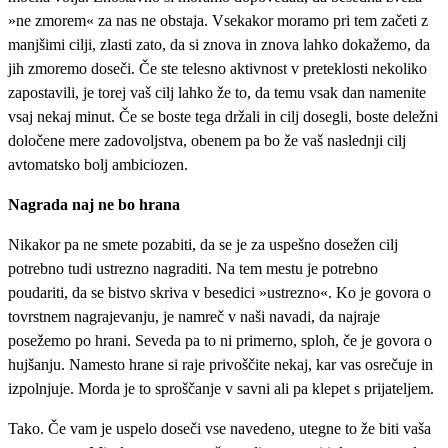
»ne zmorem« za nas ne obstaja. Vsekakor moramo pri tem začeti z
manjšimi cilji, zlasti zato, da si znova in znova lahko dokažemo, da
jih zmoremo doseči. Če ste telesno aktivnost v preteklosti nekoliko
zapostavili, je torej vaš cilj lahko že to, da temu vsak dan namenite
vsaj nekaj minut. Če se boste tega držali in cilj dosegli, boste deležni
določene mere zadovoljstva, obenem pa bo že vaš naslednji cilj
avtomatsko bolj ambiciozen.
Nagrada naj ne bo hrana
Nikakor pa ne smete pozabiti, da se je za uspešno dosežen cilj
potrebno tudi ustrezno nagraditi. Na tem mestu je potrebno
poudariti, da se bistvo skriva v besedici »ustrezno«. Ko je govora o
tovrstnem nagrajevanju, je namreč v naši navadi, da najraje
posežemo po hrani. Seveda pa to ni primerno, sploh, če je govora o
hujšanju. Namesto hrane si raje privoščite nekaj, kar vas osrečuje in
izpolnjuje. Morda je to sproščanje v savni ali pa klepet s prijateljem.
Tako. Če vam je uspelo doseči vse navedeno, utegne to že biti vaša