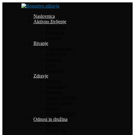
Naslovnica
Aktivno življenje
Rekreacija
Potepanja
Oprema
Bivanje
Gospodinjstvo
Rože in vrt
Gradnja
Dom
Ekologija
Zdravje
Alergije
Alternativa
Prehrana
Zdravo življenje
Zdrave novice
Recepti
Babičin kotiček
Odnosi in družina
Otroci
Psihologija