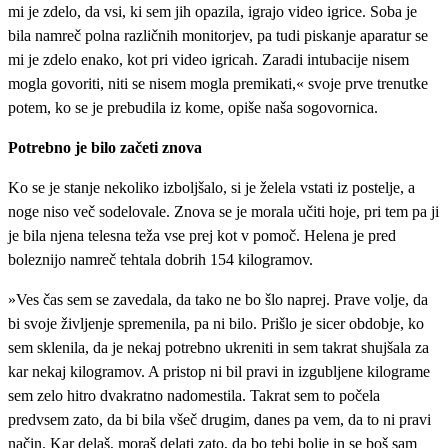
mi je zdelo, da vsi, ki sem jih opazila, igrajo video igrice. Soba je
bila namreč polna različnih monitorjev, pa tudi piskanje aparatur se
mi je zdelo enako, kot pri video igricah. Zaradi intubacije nisem
mogla govoriti, niti se nisem mogla premikati,« svoje prve trenutke
potem, ko se je prebudila iz kome, opiše naša sogovornica.
Potrebno je bilo začeti znova
Ko se je stanje nekoliko izboljšalo, si je želela vstati iz postelje, a
noge niso več sodelovale. Znova se je morala učiti hoje, pri tem pa ji
je bila njena telesna teža vse prej kot v pomoč. Helena je pred
boleznijo namreč tehtala dobrih 154 kilogramov.
»Ves čas sem se zavedala, da tako ne bo šlo naprej. Prave volje, da
bi svoje življenje spremenila, pa ni bilo. Prišlo je sicer obdobje, ko
sem sklenila, da je nekaj potrebno ukreniti in sem takrat shujšala za
kar nekaj kilogramov. A pristop ni bil pravi in izgubljene kilograme
sem zelo hitro dvakratno nadomestila. Takrat sem to počela
predvsem zato, da bi bila všeč drugim, danes pa vem, da to ni pravi
način. Kar delaš, moraš delati zato, da bo tebi bolje in se boš sam