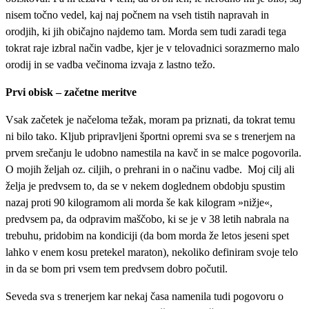
nisem točno vedel, kaj naj počnem na vseh tistih napravah in
orodjih, ki jih običajno najdemo tam. Morda sem tudi zaradi tega
tokrat raje izbral način vadbe, kjer je v telovadnici sorazmerno malo
orodij in se vadba večinoma izvaja z lastno težo.
Prvi obisk – začetne meritve
Vsak začetek je načeloma težak, moram pa priznati, da tokrat temu
ni bilo tako. Kljub pripravljeni športni opremi sva se s trenerjem na
prvem srečanju le udobno namestila na kavč in se malce pogovorila.
O mojih željah oz. ciljih, o prehrani in o načinu vadbe. Moj cilj ali
želja je predvsem to, da se v nekem doglednem obdobju spustim
nazaj proti 90 kilogramom ali morda še kak kilogram »nižje«,
predvsem pa, da odpravim maščobo, ki se je v 38 letih nabrala na
trebuhu, pridobim na kondiciji (da bom morda že letos jeseni spet
lahko v enem kosu pretekel maraton), nekoliko definiram svoje telo
in da se bom pri vsem tem predvsem dobro počutil.
Seveda sva s trenerjem kar nekaj časa namenila tudi pogovoru o