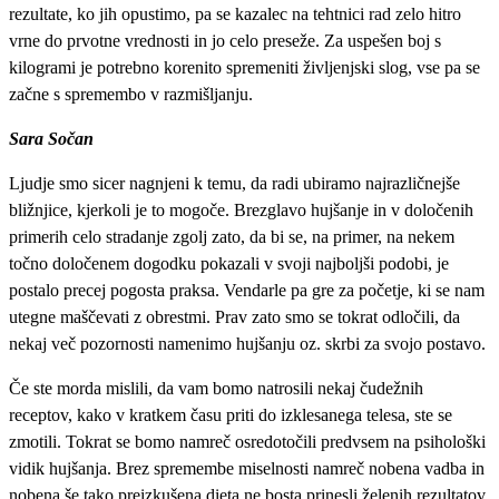
rezultate, ko jih opustimo, pa se kazalec na tehtnici rad zelo hitro
vrne do prvotne vrednosti in jo celo preseže. Za uspešen boj s
kilogrami je potrebno korenito spremeniti življenjski slog, vse pa se
začne s spremembo v razmišljanju.
Sara Sočan
Ljudje smo sicer nagnjeni k temu, da radi ubiramo najrazličnejše
bližnjice, kjerkoli je to mogoče. Brezglavo hujšanje in v določenih
primerih celo stradanje zgolj zato, da bi se, na primer, na nekem
točno določenem dogodku pokazali v svoji najboljši podobi, je
postalo precej pogosta praksa. Vendarle pa gre za početje, ki se nam
utegne maščevati z obrestmi. Prav zato smo se tokrat odločili, da
nekaj več pozornosti namenimo hujšanju oz. skrbi za svojo postavo.
Če ste morda mislili, da vam bomo natrosili nekaj čudežnih
receptov, kako v kratkem času priti do izklesanega telesa, ste se
zmotili. Tokrat se bomo namreč osredotočili predvsem na psihološki
vidik hujšanja. Brez spremembe miselnosti namreč nobena vadba in
nobena še tako preizkušena dieta ne bosta prinesli želenih rezultatov.