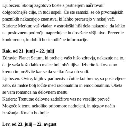
Ljubezen: Skoraj zagotovo boste s partnerjem načrtovali
dolgoročnejše cilje, in tudi uspeli. Če ste samski, se ob prvomajskih
praznikih nakazujejo znanstva, ki lahko prerastejo v nekaj več.
Kariera: Merkur, vaš vladar, v astrološki hiši dela nakazuje, da lahko
na poslovnem področju napredujete in dosežete višji nivo. Preverite
konkurenco, in dobili boste odlične informacije.
Rak, od 21. junij – 22. julij
Zdravje: Planet Saturn, ki prehaja vašo hišo zdravja, nakazuje na to,
da je vaša koža lahko malce bolj občutljiva. Izberite kakovostno
kremo in preživite kar se da veliko časa ob vodi.
Ljubezen: Ovire, ki jih v partnerstvu čutite kot breme, so postavljene
zato, da malce bolj ločite med racionalnim in emocionalnim. Obeta
se vam romanca na delovnem mestu.
Kariera: Trenutne delovne zadolžitve vas ne veselijo preveč.
Mogoče k temu nekoliko pripomore nadrejeni, in njegov način
izražanja. Kmalu bo bolje.
Lev, od 23. julij – 22. avgust