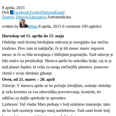
8 aprila, 2015
Deli
0
Facebook
Twitter
Pinterest
Email
Domov
Zdravje
Alternativa
Astromedicina
written by
Milan
8 aprila, 2015
0 comment
190
ogledov
Horoskop od 15. aprila do 15. maja
Obdobje med dvema letošnjima mrkoma je energijsko kar močno
izraženo. Prav zato ni naključje, če je bil mesec marec naporen
mesec in če so bila nesoglasja z bližnjimi pogostejša. Tudi zdravje je
bilo malce na preizkušnji. Meseca aprila bo nekoliko bolje, saj se je
tudi planet Jupiter, ki velja za enega srečnejših planetov, ponovno
obrnil v svoje direktno gibanje.
Oven, od 21. marec – 20. april
Zdravje: V mesecu aprilu se bo počutje izboljšalo, sedanje obdobje
je zelo koristno za vsa zdravniška posvetovanja, kontrole, ter
odlično za daljše sprehode in sprostitev.
Ljubezen: Vaš vladar Mars prehaja v bolj umirjeno znamenje, tako
da bo tudi razmerje mnogo manj naelektreno. Tudi sami boste bolj