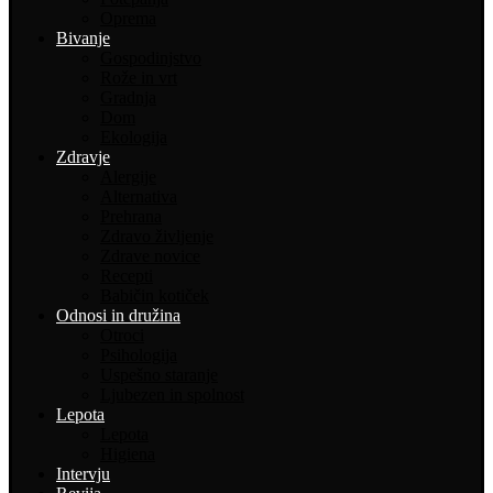
Oprema
Bivanje
Gospodinjstvo
Rože in vrt
Gradnja
Dom
Ekologija
Zdravje
Alergije
Alternativa
Prehrana
Zdravo življenje
Zdrave novice
Recepti
Babičin kotiček
Odnosi in družina
Otroci
Psihologija
Uspešno staranje
Ljubezen in spolnost
Lepota
Lepota
Higiena
Intervju