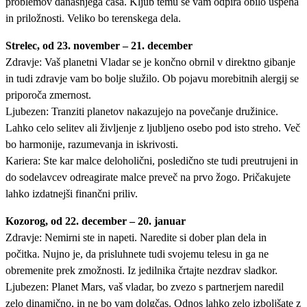
problemov današnjega časa. Kljub temu se vam odpira obilo uspeha
in priložnosti. Veliko bo terenskega dela.
Strelec, od 23. november – 21. december
Zdravje: Vaš planetni Vladar se je končno obrnil v direktno gibanje
in tudi zdravje vam bo bolje služilo. Ob pojavu morebitnih alergij se
priporoča zmernost.
Ljubezen: Tranziti planetov nakazujejo na povečanje družinice.
Lahko celo selitev ali življenje z ljubljeno osebo pod isto streho. Več
bo harmonije, razumevanja in iskrivosti.
Kariera: Ste kar malce deloholični, posledično ste tudi preutrujeni in
do sodelavcev odreagirate malce preveč na prvo žogo. Pričakujete
lahko izdatnejši finančni priliv.
Kozorog, od 22. december – 20. januar
Zdravje: Nemirni ste in napeti. Naredite si dober plan dela in
počitka. Nujno je, da prisluhnete tudi svojemu telesu in ga ne
obremenite prek zmožnosti. Iz jedilnika črtajte nezdrav sladkor.
Ljubezen: Planet Mars, vaš vladar, bo zvezo s partnerjem naredil
zelo dinamično, in ne bo vam dolgčas. Odnos lahko zelo izboljšate z