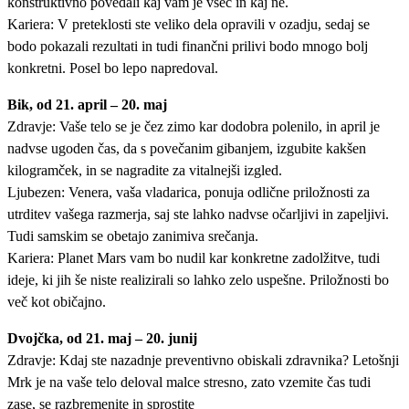
konstruktivno povedali kaj vam je všeč in kaj ne.
Kariera: V preteklosti ste veliko dela opravili v ozadju, sedaj se
bodo pokazali rezultati in tudi finančni prilivi bodo mnogo bolj
konkretni. Posel bo lepo napredoval.
Bik, od 21. april – 20. maj
Zdravje: Vaše telo se je čez zimo kar dodobra polenilo, in april je
nadvse ugoden čas, da s povečanim gibanjem, izgubite kakšen
kilogramček, in se nagradite za vitalnejši izgled.
Ljubezen: Venera, vaša vladarica, ponuja odlične priložnosti za
utrditev vašega razmerja, saj ste lahko nadvse očarljivi in zapeljivi.
Tudi samskim se obetajo zanimiva srečanja.
Kariera: Planet Mars vam bo nudil kar konkretne zadolžitve, tudi
ideje, ki jih še niste realizirali so lahko zelo uspešne. Priložnosti bo
več kot običajno.
Dvojčka, od 21. maj – 20. junij
Zdravje: Kdaj ste nazadnje preventivno obiskali zdravnika? Letošnji
Mrk je na vaše telo deloval malce stresno, zato vzemite čas tudi
zase, se razbremenite in sprostite