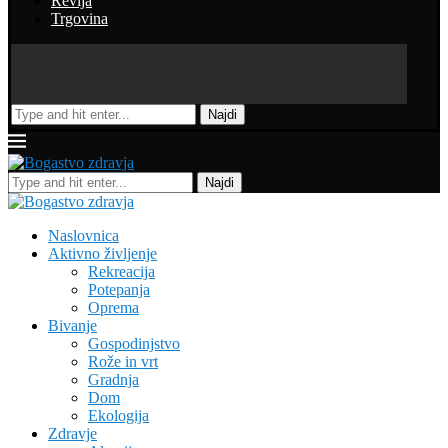
Revija
Trgovina
Najdi
Najdi
Naslovnica
Aktivno življenje
Rekreacija
Potepanja
Oprema
Bivanje
Gospodinjstvo
Rože in vrt
Gradnja
Dom
Ekologija
Zdravje