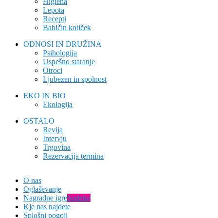
Higiena
Lepota
Recepti
Babičin kotiček
ODNOSI IN DRUŽINA
Psihologija
Uspešno staranje
Otroci
Ljubezen in spolnost
EKO IN BIO
Ekologija
OSTALO
Revija
Intervju
Trgovina
Rezervacija termina
O nas
Oglaševanje
Nagradne igre
Sodeluj
Kje nas najdete
Splošni pogoji