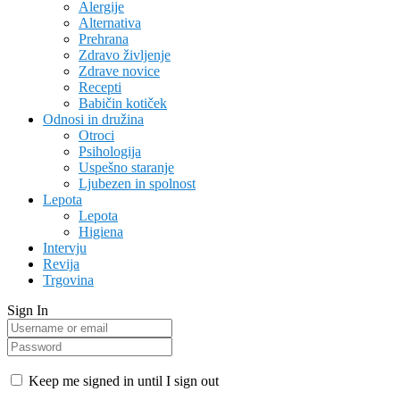
Alergije
Alternativa
Prehrana
Zdravo življenje
Zdrave novice
Recepti
Babičin kotiček
Odnosi in družina
Otroci
Psihologija
Uspešno staranje
Ljubezen in spolnost
Lepota
Lepota
Higiena
Intervju
Revija
Trgovina
Sign In
Keep me signed in until I sign out