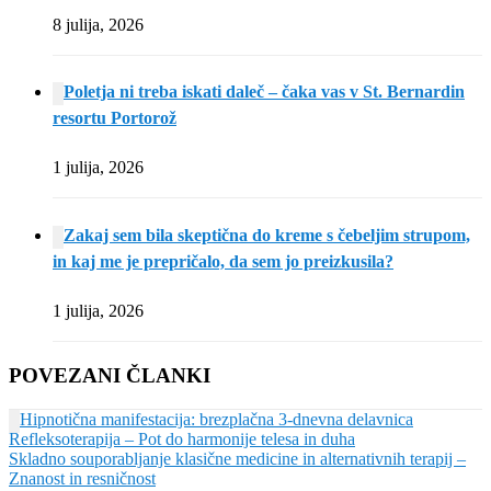
8 julija, 2026
Poletja ni treba iskati daleč – čaka vas v St. Bernardin
resortu Portorož
1 julija, 2026
Zakaj sem bila skeptična do kreme s čebeljim strupom,
in kaj me je prepričalo, da sem jo preizkusila?
1 julija, 2026
POVEZANI ČLANKI
Hipnotična manifestacija: brezplačna 3-dnevna delavnica
Refleksoterapija – Pot do harmonije telesa in duha
Skladno souporabljanje klasične medicine in alternativnih terapij –
Znanost in resničnost