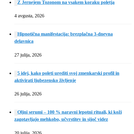
Z Jernejem Tozonom na vsakem koraku poletja
4 avgusta, 2026
Hipnotična manifestacija: brezplačna 3-dnevna
delavnica
27 julija, 2026
5 idej, kako poleti urediti svoj zmenkarski profil in
aktivirati ljubezensko življenje
26 julija, 2026
Oljni serumi – 100 % naravni lepotni rituali, ki koži
zagotavljajo mehkobo, učvrstitev in sijoč videz
20 julija, 2026