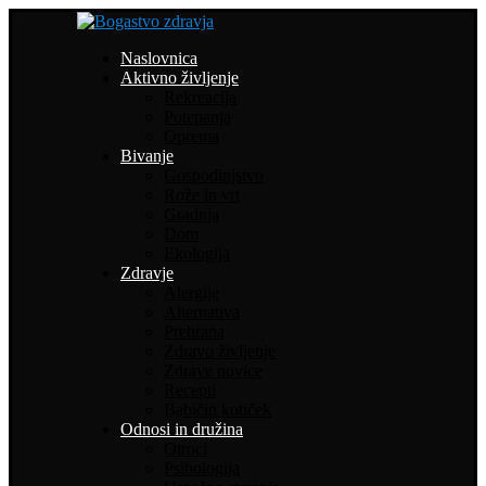
Naslovnica
Aktivno življenje
Rekreacija
Potepanja
Oprema
Bivanje
Gospodinjstvo
Rože in vrt
Gradnja
Dom
Ekologija
Zdravje
Alergije
Alternativa
Prehrana
Zdravo življenje
Zdrave novice
Recepti
Babičin kotiček
Odnosi in družina
Otroci
Psihologija