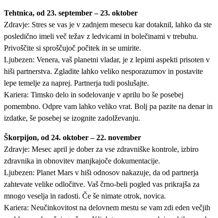
Tehtnica, od 23. september – 23. oktober
Zdravje: Stres se vas je v zadnjem mesecu kar dotaknil, lahko da ste
posledično imeli več težav z ledvicami in bolečinami v trebuhu.
Privoščite si sproščujoč počitek in se umirite.
Ljubezen: Venera, vaš planetni vladar, je z lepimi aspekti prisoten v
hiši partnerstva. Zgladite lahko veliko nesporazumov in postavite
lepe temelje za naprej. Partnerja tudi poslušajte.
Kariera: Timsko delo in sodelovanje v aprilu bo še posebej
pomembno. Odpre vam lahko veliko vrat. Bolj pa pazite na denar in
izdatke, še posebej se izognite zadolževanju.
Škorpijon, od 24. oktober – 22. november
Zdravje: Mesec april je dober za vse zdravniške kontrole, izbiro
zdravnika in obnovitev manjkajoče dokumentacije.
Ljubezen: Planet Mars v hiši odnosov nakazuje, da od partnerja
zahtevate velike odločitve. Vaš črno-beli pogled vas prikrajša za
mnogo veselja in radosti. Če še nimate otrok, novica.
Kariera: Neučinkovitost na delovnem mestu se vam zdi eden večjih