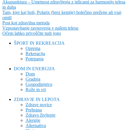
Akupunktura – Umetnost zdravljenja z iglicami za harmonijo telesa
in duha
Tam, kjer kaj boli, Polarix (brez kemije) bolečino prežene ali vsaj
omili
Post kot zdravilna metoda
Vzpostavljanje ravnovesja v našem telesu
Očem lahko privoščite tudi jogo
ŠPORT IN REKREACIJA
Oprema
Rekeracija
Potepanja
DOM IN ENERGIJA
Dom
Gradnja
Gospodinjstvo
Rože in vrt
ZDRAVJE IN LEPOTA
Zdrave novice
Prehrana
Zdravo življenje
Alergije
Alternativa