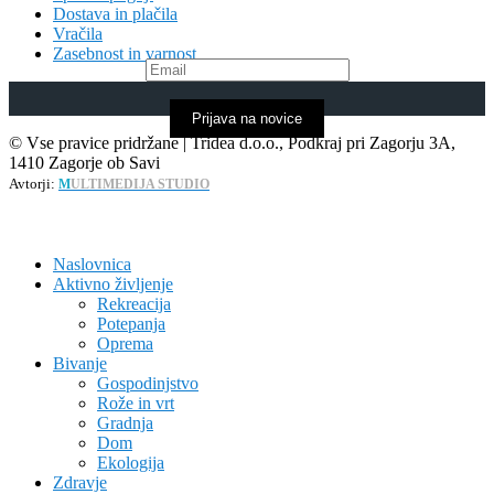
Dostava in plačila
Vračila
Zasebnost in varnost
Prijava na novice
© Vse pravice pridržane | Tridea d.o.o., Podkraj pri Zagorju 3A,
1410 Zagorje ob Savi
Avtorji:
M
ULTIMEDIJA STUDIO
Naslovnica
Aktivno življenje
Rekreacija
Potepanja
Oprema
Bivanje
Gospodinjstvo
Rože in vrt
Gradnja
Dom
Ekologija
Zdravje