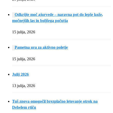
Odkrijte moč ajurvede – naravna pot do lepše kože,
močnejših las in boljšega počutja
15 julija, 2026
Pametna ura za aktivno poletje
15 julija, 2026
Julij 2026
13 julija, 2026
Tuš znova omogočil brezplačno letovanje otrok na
Debelem rtiču