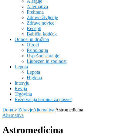
Alergije
Alternativa
Prehrana
Zdravo življenje
Zdrave novice
Recepti
Babičin kotiček
Odnosi in družina
Otroci
Psihologija
Uspešno staranje
Ljubezen in spolnost
Lepota
Lepota
Higiena
Intervju
Revija
Trgovina
Rezervacija termina za posvet
Domov
Zdravje
Alternativa
Astromedicina
Alternativa
Astromedicina