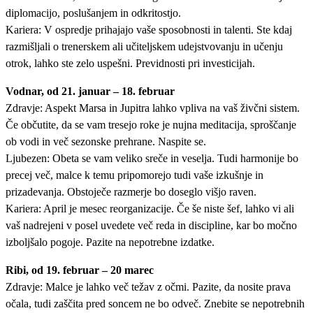
diplomacijo, poslušanjem in odkritostjo.
Kariera: V ospredje prihajajo vaše sposobnosti in talenti. Ste kdaj
razmišljali o trenerskem ali učiteljskem udejstvovanju in učenju
otrok, lahko ste zelo uspešni. Previdnosti pri investicijah.
Vodnar, od 21. januar – 18. februar
Zdravje: Aspekt Marsa in Jupitra lahko vpliva na vaš živčni sistem.
Če občutite, da se vam tresejo roke je nujna meditacija, sproščanje
ob vodi in več sezonske prehrane. Naspite se.
Ljubezen: Obeta se vam veliko sreče in veselja. Tudi harmonije bo
precej več, malce k temu pripomorejo tudi vaše izkušnje in
prizadevanja. Obstoječe razmerje bo doseglo višjo raven.
Kariera: April je mesec reorganizacije. Če še niste šef, lahko vi ali
vaš nadrejeni v posel uvedete več reda in discipline, kar bo močno
izboljšalo pogoje. Pazite na nepotrebne izdatke.
Ribi, od 19. februar – 20 marec
Zdravje: Malce je lahko več težav z očmi. Pazite, da nosite prava
očala, tudi zaščita pred soncem ne bo odveč. Znebite se nepotrebnih