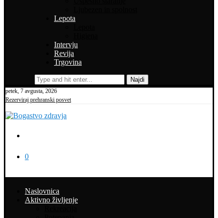
Uspešno staranje
Ljubezen in spolnost
Lepota
Lepota
Higiena
Intervju
Revija
Trgovina
Najdi
petek, 7 avgusta, 2026
Rezerviraj prehranski posvet
0
Naslovnica
Aktivno življenje
Rekreacija
Potepanja