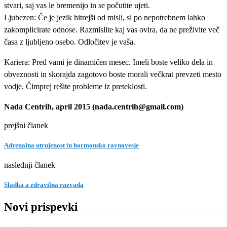
stvari, saj vas le bremenijo in se počutite ujeti.
Ljubezen: Če je jezik hitrejši od misli, si po nepotrebnem lahko
zakomplicirate odnose. Razmislite kaj vas ovira, da ne preživite več
časa z ljubljeno osebo. Odločitev je vaša.
Kariera: Pred vami je dinamičen mesec. Imeli boste veliko dela in
obveznosti in skorajda zagotovo boste morali večkrat prevzeti mesto
vodje. Čimprej rešite probleme iz preteklosti.
Nada Centrih, april 2015 (nada.centrih@gmail.com)
prejšni članek
Adrenalna utrujenost in hormonsko ravnovesje
naslednji članek
Sladka a zdravilna razvada
Novi prispevki