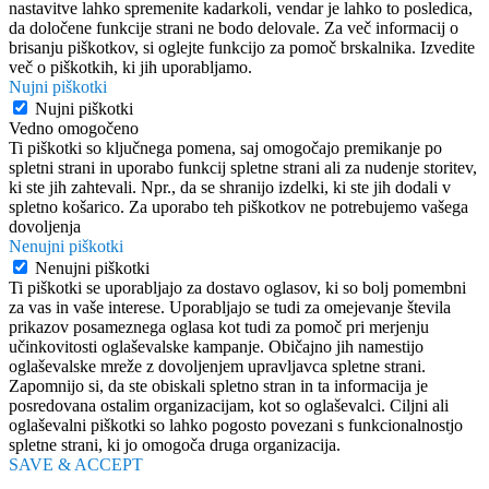
nastavitve lahko spremenite kadarkoli, vendar je lahko to posledica,
da določene funkcije strani ne bodo delovale. Za več informacij o
brisanju piškotkov, si oglejte funkcijo za pomoč brskalnika. Izvedite
več o piškotkih, ki jih uporabljamo.
Nujni piškotki
Nujni piškotki
Vedno omogočeno
Ti piškotki so ključnega pomena, saj omogočajo premikanje po
spletni strani in uporabo funkcij spletne strani ali za nudenje storitev,
ki ste jih zahtevali. Npr., da se shranijo izdelki, ki ste jih dodali v
spletno košarico. Za uporabo teh piškotkov ne potrebujemo vašega
dovoljenja
Nenujni piškotki
Nenujni piškotki
Ti piškotki se uporabljajo za dostavo oglasov, ki so bolj pomembni
za vas in vaše interese. Uporabljajo se tudi za omejevanje števila
prikazov posameznega oglasa kot tudi za pomoč pri merjenju
učinkovitosti oglaševalske kampanje. Običajno jih namestijo
oglaševalske mreže z dovoljenjem upravljavca spletne strani.
Zapomnijo si, da ste obiskali spletno stran in ta informacija je
posredovana ostalim organizacijam, kot so oglaševalci. Ciljni ali
oglaševalni piškotki so lahko pogosto povezani s funkcionalnostjo
spletne strani, ki jo omogoča druga organizacija.
SAVE & ACCEPT