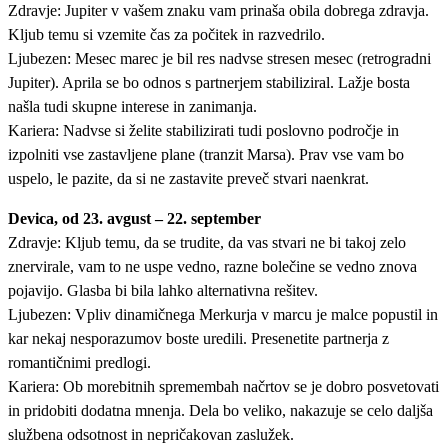
Zdravje: Jupiter v vašem znaku vam prinaša obila dobrega zdravja.
Kljub temu si vzemite čas za počitek in razvedrilo.
Ljubezen: Mesec marec je bil res nadvse stresen mesec (retrogradni
Jupiter). Aprila se bo odnos s partnerjem stabiliziral. Lažje bosta
našla tudi skupne interese in zanimanja.
Kariera: Nadvse si želite stabilizirati tudi poslovno področje in
izpolniti vse zastavljene plane (tranzit Marsa). Prav vse vam bo
uspelo, le pazite, da si ne zastavite preveč stvari naenkrat.
Devica, od 23. avgust – 22. september
Zdravje: Kljub temu, da se trudite, da vas stvari ne bi takoj zelo
znervirale, vam to ne uspe vedno, razne bolečine se vedno znova
pojavijo. Glasba bi bila lahko alternativna rešitev.
Ljubezen: Vpliv dinamičnega Merkurja v marcu je malce popustil in
kar nekaj nesporazumov boste uredili. Presenetite partnerja z
romantičnimi predlogi.
Kariera: Ob morebitnih spremembah načrtov se je dobro posvetovati
in pridobiti dodatna mnenja. Dela bo veliko, nakazuje se celo daljša
službena odsotnost in nepričakovan zaslužek.