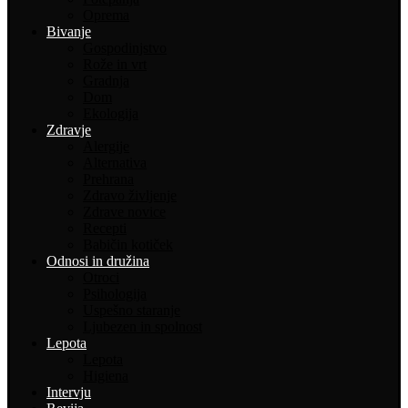
Oprema
Bivanje
Gospodinjstvo
Rože in vrt
Gradnja
Dom
Ekologija
Zdravje
Alergije
Alternativa
Prehrana
Zdravo življenje
Zdrave novice
Recepti
Babičin kotiček
Odnosi in družina
Otroci
Psihologija
Uspešno staranje
Ljubezen in spolnost
Lepota
Lepota
Higiena
Intervju