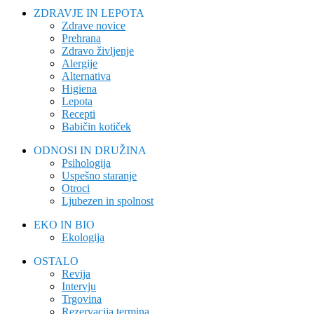
ZDRAVJE IN LEPOTA
Zdrave novice
Prehrana
Zdravo življenje
Alergije
Alternativa
Higiena
Lepota
Recepti
Babičin kotiček
ODNOSI IN DRUŽINA
Psihologija
Uspešno staranje
Otroci
Ljubezen in spolnost
EKO IN BIO
Ekologija
OSTALO
Revija
Intervju
Trgovina
Rezervacija termina