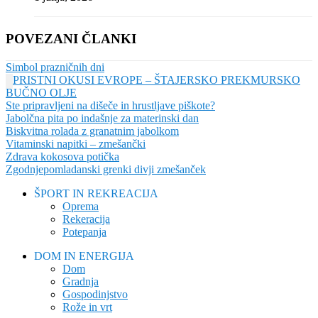
POVEZANI ČLANKI
Simbol prazničnih dni
PRISTNI OKUSI EVROPE – ŠTAJERSKO PREKMURSKO
BUČNO OLJE
Ste pripravljeni na dišeče in hrustljave piškote?
Jabolčna pita po indašnje za materinski dan
Biskvitna rolada z granatnim jabolkom
Vitaminski napitki – zmešančki
Zdrava kokosova potička
Zgodnjepomladanski grenki divji zmešanček
ŠPORT IN REKREACIJA
Oprema
Rekeracija
Potepanja
DOM IN ENERGIJA
Dom
Gradnja
Gospodinjstvo
Rože in vrt