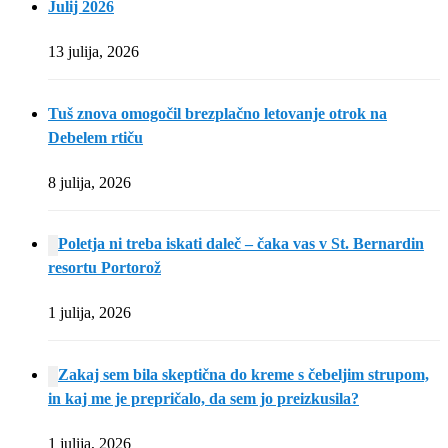
Julij 2026
13 julija, 2026
Tuš znova omogočil brezplačno letovanje otrok na
Debelem rtiču
8 julija, 2026
Poletja ni treba iskati daleč – čaka vas v St. Bernardin
resortu Portorož
1 julija, 2026
Zakaj sem bila skeptična do kreme s čebeljim strupom,
in kaj me je prepričalo, da sem jo preizkusila?
1 julija, 2026