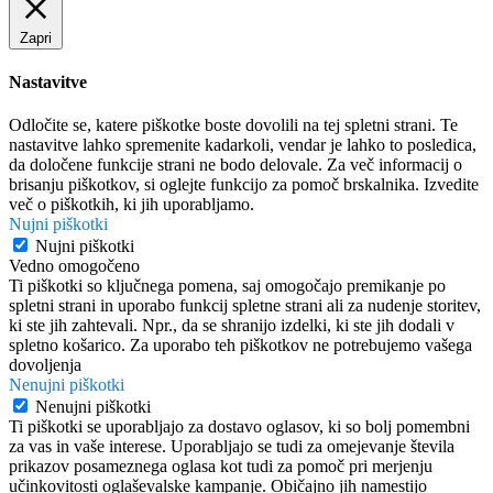
Zapri
Nastavitve
Odločite se, katere piškotke boste dovolili na tej spletni strani. Te
nastavitve lahko spremenite kadarkoli, vendar je lahko to posledica,
da določene funkcije strani ne bodo delovale. Za več informacij o
brisanju piškotkov, si oglejte funkcijo za pomoč brskalnika. Izvedite
več o piškotkih, ki jih uporabljamo.
Nujni piškotki
Nujni piškotki
Vedno omogočeno
Ti piškotki so ključnega pomena, saj omogočajo premikanje po
spletni strani in uporabo funkcij spletne strani ali za nudenje storitev,
ki ste jih zahtevali. Npr., da se shranijo izdelki, ki ste jih dodali v
spletno košarico. Za uporabo teh piškotkov ne potrebujemo vašega
dovoljenja
Nenujni piškotki
Nenujni piškotki
Ti piškotki se uporabljajo za dostavo oglasov, ki so bolj pomembni
za vas in vaše interese. Uporabljajo se tudi za omejevanje števila
prikazov posameznega oglasa kot tudi za pomoč pri merjenju
učinkovitosti oglaševalske kampanje. Običajno jih namestijo