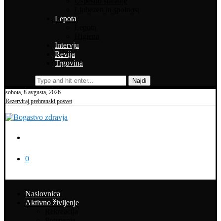
Uspešno staranje
Ljubezen in spolnost
Lepota
Lepota
Higiena
Intervju
Revija
Trgovina
Najdi
sobota, 8 avgusta, 2026
Rezerviraj prehranski posvet
0
Naslovnica
Aktivno življenje
Rekreacija
Potepanja