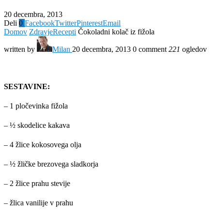
20 decembra, 2013
Deli
0
Facebook
Twitter
Pinterest
Email
Domov
Zdravje
Recepti
Čokoladni kolač iz fižola
written by
Milan
20 decembra, 2013
0 comment
221
ogledov
SESTAVINE:
– 1 pločevinka fižola
– ½ skodelice kakava
– 4 žlice kokosovega olja
– ½ žličke brezovega sladkorja
– 2 žlice prahu stevije
– žlica vanilije v prahu