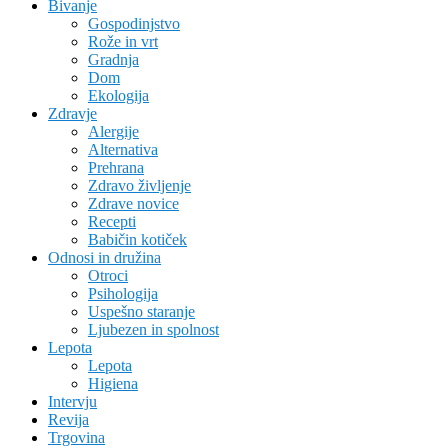
Bivanje
Gospodinjstvo
Rože in vrt
Gradnja
Dom
Ekologija
Zdravje
Alergije
Alternativa
Prehrana
Zdravo življenje
Zdrave novice
Recepti
Babičin kotiček
Odnosi in družina
Otroci
Psihologija
Uspešno staranje
Ljubezen in spolnost
Lepota
Lepota
Higiena
Intervju
Revija
Trgovina