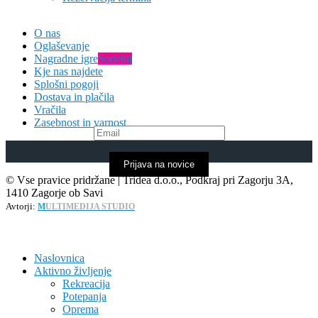
O nas
Oglaševanje
Nagradne igre
Sodeluj
Kje nas najdete
Splošni pogoji
Dostava in plačila
Vračila
Zasebnost in varnost
Prijava na novice
© Vse pravice pridržane | Tridea d.o.o., Podkraj pri Zagorju 3A,
1410 Zagorje ob Savi
Avtorji:
M
ULTIMEDIJA STUDIO
Naslovnica
Aktivno življenje
Rekreacija
Potepanja
Oprema