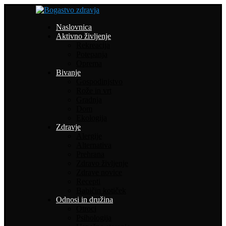
Naslovnica
Aktivno življenje
Rekreacija
Potepanja
Oprema
Bivanje
Gospodinjstvo
Rože in vrt
Gradnja
Dom
Ekologija
Zdravje
Alergije
Alternativa
Prehrana
Zdravo življenje
Zdrave novice
Recepti
Babičin kotiček
Odnosi in družina
Otroci
Psihologija