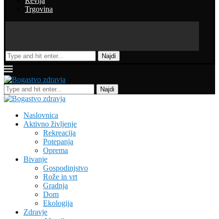
Revija
Trgovina
Najdi
Najdi
Naslovnica
Aktivno življenje
Rekreacija
Potepanja
Oprema
Bivanje
Gospodinjstvo
Rože in vrt
Gradnja
Dom
Ekologija
Zdravje