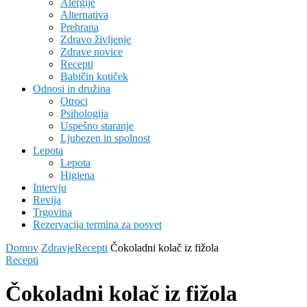
Alergije
Alternativa
Prehrana
Zdravo življenje
Zdrave novice
Recepti
Babičin kotiček
Odnosi in družina
Otroci
Psihologija
Uspešno staranje
Ljubezen in spolnost
Lepota
Lepota
Higiena
Intervju
Revija
Trgovina
Rezervacija termina za posvet
Domov
Zdravje
Recepti
Čokoladni kolač iz fižola
Recepti
Čokoladni kolač iz fižola