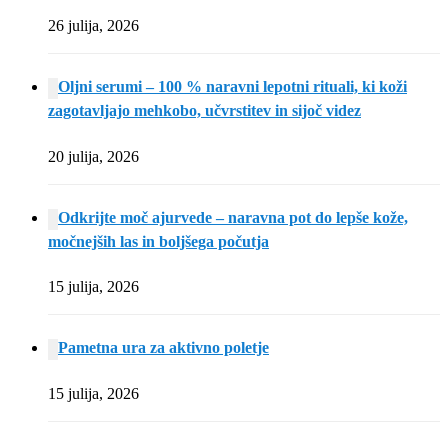
26 julija, 2026
Oljni serumi – 100 % naravni lepotni rituali, ki koži
zagotavljajo mehkobo, učvrstitev in sijoč videz
20 julija, 2026
Odkrijte moč ajurvede – naravna pot do lepše kože,
močnejših las in boljšega počutja
15 julija, 2026
Pametna ura za aktivno poletje
15 julija, 2026