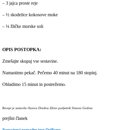
– 3 jajca proste reje
– ½ skodelice kokosove moke
– ¼ žličke morske soli
OPIS POSTOPKA:
Zmešajte skupaj vse sestavine.
Namastimo pekač. Pečemo 40 minut na 180 stopinj.
Ohladimo 15 minut in postrežemo.
Recept je sestavila članica Društva Zdrav podjetnik Simone Godina
prejšni članek
Nagrajenci nagradne igre Oriflame