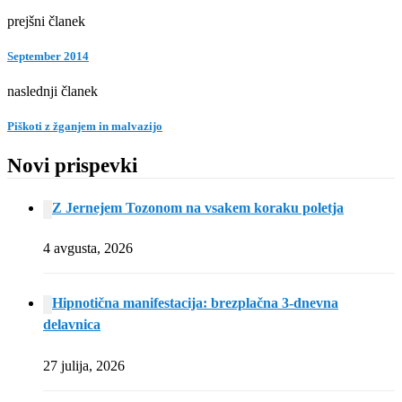
prejšni članek
September 2014
naslednji članek
Piškoti z žganjem in malvazijo
Novi prispevki
Z Jernejem Tozonom na vsakem koraku poletja
4 avgusta, 2026
Hipnotična manifestacija: brezplačna 3-dnevna
delavnica
27 julija, 2026