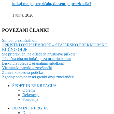
in kaj me je prepričalo, da sem jo preizkusila?
1 julija, 2026
POVEZANI ČLANKI
Simbol prazničnih dni
PRISTNI OKUSI EVROPE – ŠTAJERSKO PREKMURSKO
BUČNO OLJE
Ste pripravljeni na dišeče in hrustljave piškote?
Jabolčna pita po indašnje za materinski dan
Biskvitna rolada z granatnim jabolkom
Vitaminski napitki – zmešančki
Zdrava kokosova potička
Zgodnjepomladanski grenki divji zmešanček
ŠPORT IN REKREACIJA
Oprema
Rekeracija
Potepanja
DOM IN ENERGIJA
Dom