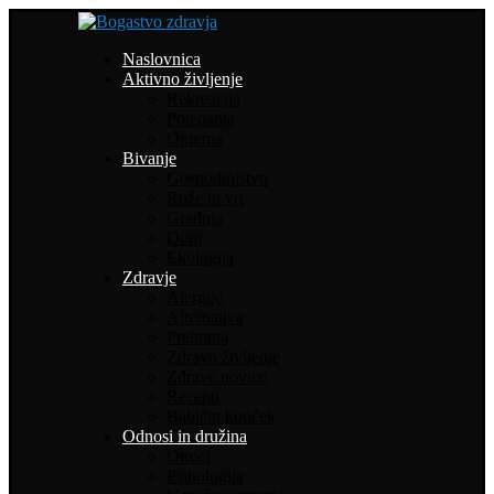
Naslovnica
Aktivno življenje
Rekreacija
Potepanja
Oprema
Bivanje
Gospodinjstvo
Rože in vrt
Gradnja
Dom
Ekologija
Zdravje
Alergije
Alternativa
Prehrana
Zdravo življenje
Zdrave novice
Recepti
Babičin kotiček
Odnosi in družina
Otroci
Psihologija