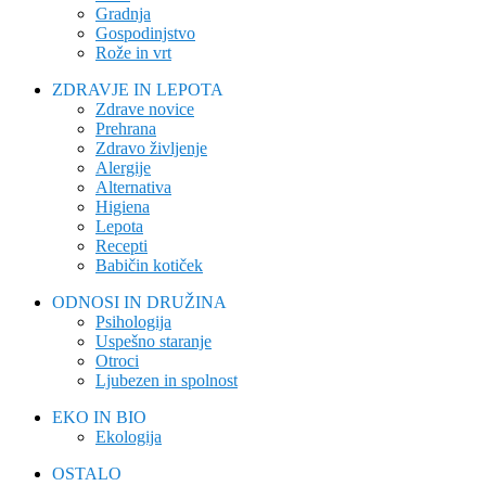
Gradnja
Gospodinjstvo
Rože in vrt
ZDRAVJE IN LEPOTA
Zdrave novice
Prehrana
Zdravo življenje
Alergije
Alternativa
Higiena
Lepota
Recepti
Babičin kotiček
ODNOSI IN DRUŽINA
Psihologija
Uspešno staranje
Otroci
Ljubezen in spolnost
EKO IN BIO
Ekologija
OSTALO