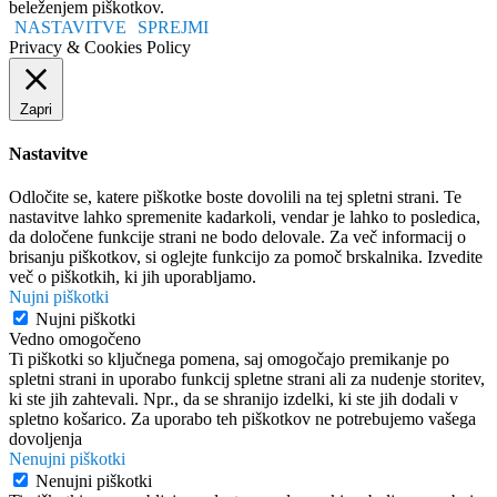
beleženjem piškotkov.
NASTAVITVE
SPREJMI
Privacy & Cookies Policy
Zapri
Nastavitve
Odločite se, katere piškotke boste dovolili na tej spletni strani. Te
nastavitve lahko spremenite kadarkoli, vendar je lahko to posledica,
da določene funkcije strani ne bodo delovale. Za več informacij o
brisanju piškotkov, si oglejte funkcijo za pomoč brskalnika. Izvedite
več o piškotkih, ki jih uporabljamo.
Nujni piškotki
Nujni piškotki
Vedno omogočeno
Ti piškotki so ključnega pomena, saj omogočajo premikanje po
spletni strani in uporabo funkcij spletne strani ali za nudenje storitev,
ki ste jih zahtevali. Npr., da se shranijo izdelki, ki ste jih dodali v
spletno košarico. Za uporabo teh piškotkov ne potrebujemo vašega
dovoljenja
Nenujni piškotki
Nenujni piškotki