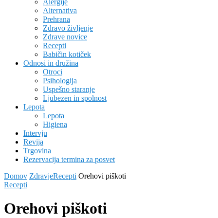
Alergije
Alternativa
Prehrana
Zdravo življenje
Zdrave novice
Recepti
Babičin kotiček
Odnosi in družina
Otroci
Psihologija
Uspešno staranje
Ljubezen in spolnost
Lepota
Lepota
Higiena
Intervju
Revija
Trgovina
Rezervacija termina za posvet
Domov
Zdravje
Recepti
Orehovi piškoti
Recepti
Orehovi piškoti