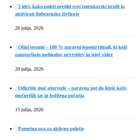
5 idej, kako poleti urediti svoj zmenkarski profil in
aktivirati ljubezensko življenje
26 julija, 2026
Oljni serumi – 100 % naravni lepotni rituali, ki koži
zagotavljajo mehkobo, učvrstitev in sijoč videz
20 julija, 2026
Odkrijte moč ajurvede – naravna pot do lepše kože,
močnejših las in boljšega počutja
15 julija, 2026
Pametna ura za aktivno poletje