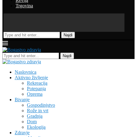
Revija
Trgovina
Najdi
Najdi
Naslovnica
Aktivno življenje
Rekreacija
Potepanja
Oprema
Bivanje
Gospodinjstvo
Rože in vrt
Gradnja
Dom
Ekologija
Zdravje