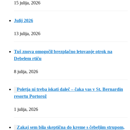
15 julija, 2026
Julij 2026
13 julija, 2026
Tuš znova omogočil brezplačno letovanje otrok na
Debelem rtiču
8 julija, 2026
Poletja ni treba iskati daleč – čaka vas v St. Bernardin
resortu Portorož
1 julija, 2026
Zakaj sem bila skeptična do kreme s čebeljim strupom,