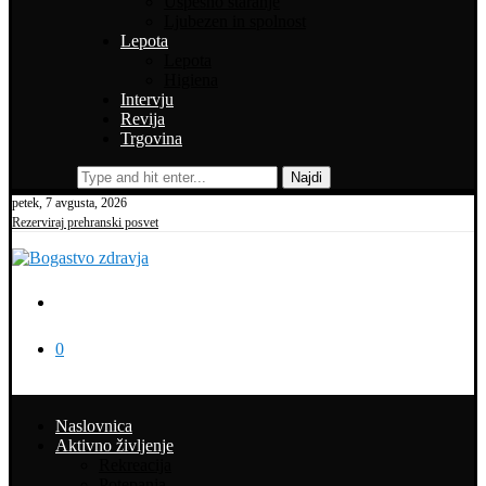
Uspešno staranje
Ljubezen in spolnost
Lepota
Lepota
Higiena
Intervju
Revija
Trgovina
Najdi
petek, 7 avgusta, 2026
Rezerviraj prehranski posvet
0
Naslovnica
Aktivno življenje
Rekreacija
Potepanja