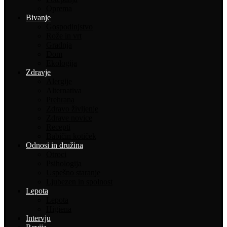
Oprema
Bivanje
Gospodinjstvo
Rože in vrt
Gradnja
Dom
Ekologija
Zdravje
Alergije
Alternativa
Prehrana
Zdravo življenje
Zdrave novice
Recepti
Babičin kotiček
Odnosi in družina
Otroci
Psihologija
Uspešno staranje
Ljubezen in spolnost
Lepota
Lepota
Higiena
Intervju