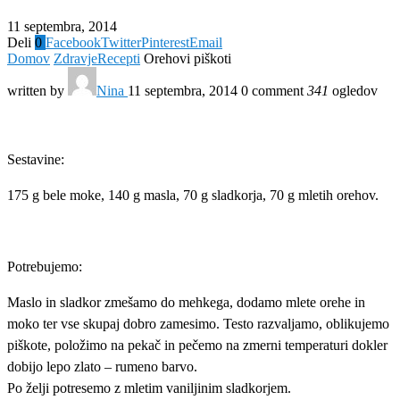
11 septembra, 2014
Deli
0
Facebook
Twitter
Pinterest
Email
Domov
Zdravje
Recepti
Orehovi piškoti
written by
Nina
11 septembra, 2014
0 comment
341
ogledov
Sestavine:
175 g bele moke, 140 g masla, 70 g sladkorja, 70 g mletih orehov.
Potrebujemo:
Maslo in sladkor zmešamo do mehkega, dodamo mlete orehe in
moko ter vse skupaj dobro zamesimo. Testo razvaljamo, oblikujemo
piškote, položimo na pekač in pečemo na zmerni temperaturi dokler
dobijo lepo zlato – rumeno barvo.
Po želji potresemo z mletim vaniljinim sladkorjem.