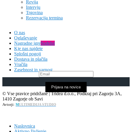
Revija
Intervju
Trgovina
Rezervacija termina
O nas
Oglaševanje
Nagradne igre
Sodeluj
Kje nas najdete
Splošni pogoji
Dostava in plačila
Vračila
Zasebnost in varnost
Prijava na novice
© Vse pravice pridržane | Tridea d.o.o., Podkraj pri Zagorju 3A,
1410 Zagorje ob Savi
Avtorji:
M
ULTIMEDIJA STUDIO
Naslovnica
Aktivno življenje