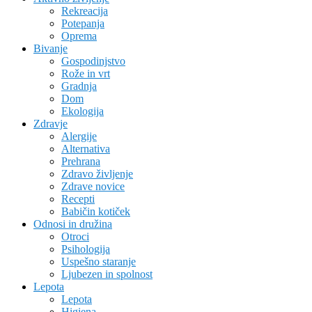
Rekreacija
Potepanja
Oprema
Bivanje
Gospodinjstvo
Rože in vrt
Gradnja
Dom
Ekologija
Zdravje
Alergije
Alternativa
Prehrana
Zdravo življenje
Zdrave novice
Recepti
Babičin kotiček
Odnosi in družina
Otroci
Psihologija
Uspešno staranje
Ljubezen in spolnost
Lepota
Lepota
Higiena