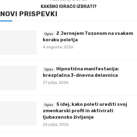
KAKŠNO IGRAČO IZBRATI?
NOVI PRISPEVKI
Z Jernejem Tozonom na vsakem
koraku poletja
4 avgusta, 2026
Hipnotična manifestacija:
brezplačna 3-dnevna delavnica
27 julija, 2026
5 idej, kako poleti urediti svoj
zmenkarski profil in aktivirati
ljubezensko življenje
26 julija, 2026