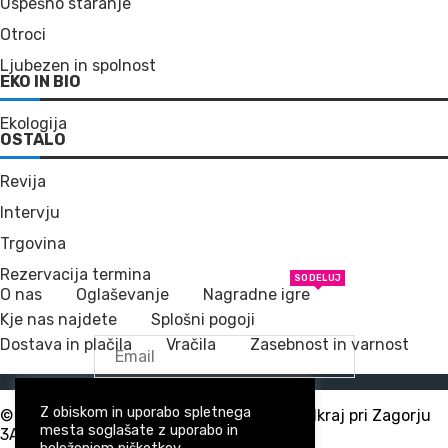
Uspešno staranje
Otroci
Ljubezen in spolnost
EKO IN BIO
Ekologija
OSTALO
Revija
Intervju
Trgovina
Rezervacija termina
SODELUJ
O nas
Oglaševanje
Nagradne igre
Kje nas najdete
Splošni pogoji
Dostava in plačila
Vračila
Zasebnost in varnost
Z obiskom in uporabo spletnega
PRIJAVA NA NOVICE
© Vse pravice pridržane | Tridea d.o.o., Podkraj pri Zagorju
mesta soglašate z uporabo in
3A, 1410 Zagorje ob Savi