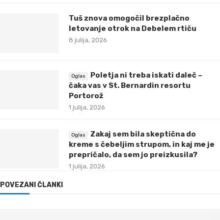
Tuš znova omogočil brezplačno
letovanje otrok na Debelem rtiču
8 julija, 2026
Poletja ni treba iskati daleč –
čaka vas v St. Bernardin resortu
Portorož
1 julija, 2026
Zakaj sem bila skeptična do
kreme s čebeljim strupom, in kaj me je
prepričalo, da sem jo preizkusila?
1 julija, 2026
POVEZANI ČLANKI