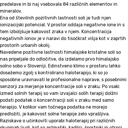
predelave in bi naj vsebovala 84 različnih elementov in
mineralov.
Ena od številnih pozitivnih lastnosti soli je tudi njen
ionizacijski potencial. V prostor oddaja negativne ione in s
tem izboljšuje kakovost zraka v njem. Koncentracija
negativnih ionov je v naravi do tisočkrat višja kot v zaprtih
prostorih urbanih okolij.
Navedene pozitivne lastnosti himalajske kristalne soli so
nas pripeljale do odločitve, da izdelamo prvo himalajsko
solno sobo v Sloveniji. Edinstveno klimo v prostoru lahko
dosežemo zgolj s kontrolirano haloterapijo, ki so jo
sposobne uravnavati le profesionalne naprave, s posebnimi
senzorji za merjenje koncentracije soli v zraku. Po vsaki
izmed solnih terapij so vam izvajalci solih terapij dolžni
podati podatek o koncentraciji soli v zraku med samo
terapijo. V kolikor vam točnega podatka ne morejo
predložiti, je kakovost solne terapije zelo vprašljiva.
Raziskave o učinkoviti uporabi haloterapij pri različnih
skupinah ljudi, kot so astmatiki, kadilci, športniki in otroci,