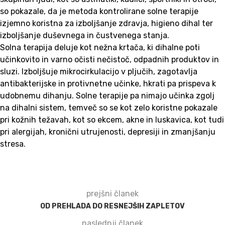
so pokazale, da je metoda kontrolirane solne terapije
izjemno koristna za izboljšanje zdravja, higieno dihal ter
izboljšanje duševnega in čustvenega stanja.
Solna terapija deluje kot nežna krtača, ki dihalne poti
učinkovito in varno očisti nečistoč, odpadnih produktov in
sluzi. Izboljšuje mikrocirkulacijo v pljučih, zagotavlja
antibakterijske in protivnetne učinke, hkrati pa prispeva k
udobnemu dihanju. Solne terapije pa nimajo učinka zgolj
na dihalni sistem, temveč so se kot zelo koristne pokazale
pri kožnih težavah, kot so ekcem, akne in luskavica, kot tudi
pri alergijah, kronični utrujenosti, depresiji in zmanjšanju
stresa.
prejšni članek
OD PREHLADA DO RESNEJŠIH ZAPLETOV
naslednji članek