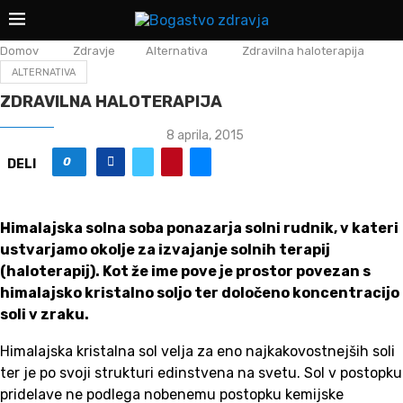
Domov
Zdravje
Alternativa
Zdravilna haloterapija
ALTERNATIVA
ZDRAVILNA HALOTERAPIJA
8 aprila, 2015
0
DELI
Himalajska solna soba ponazarja solni rudnik, v kateri
ustvarjamo okolje za izvajanje solnih terapij
(haloterapij). Kot že ime pove je prostor povezan s
himalajsko kristalno soljo ter določeno koncentracijo
soli v zraku.
Himalajska kristalna sol velja za eno najkakovostnejših soli
ter je po svoji strukturi edinstvena na svetu. Sol v postopku
pridelave ne podlega nobenemu postopku kemijske