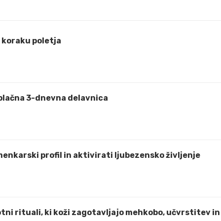
koraku poletja
plačna 3-dnevna delavnica
zmenkarski profil in aktivirati ljubezensko življenje
tni rituali, ki koži zagotavljajo mehkobo, učvrstitev in