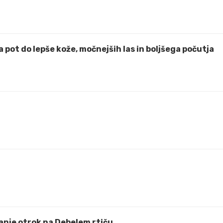
 pot do lepše kože, močnejših las in boljšega počutja
anje otrok na Debelem rtiču