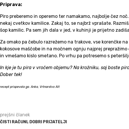
Priprava:
Piro preberemo in operemo ter namakamo, najbolje čez noč.
nekaj cvetkov kamilice. Zakaj to, se najbrž vprašate. Razmišl
šop kamilic. Pa sem jih dala v jed, v kuhinji je prijetno zadiš
Za omako pa čebulo razrežemo na trakove, vse korenčke na ko
kokosove maščobe in na močnem ognju najprej prepražimo č
in vmešamo kislo smetano. Po vrhu pa potresemo s peteršil
In kje je tu pira v vročem objemu? Na krožniku, saj boste pir
Dober tek!
recept prispevala ga. Anka, Vrtnarstvo Alt
prejšni članek
ČISTI RAČUNI, DOBRI PRIJATELJI