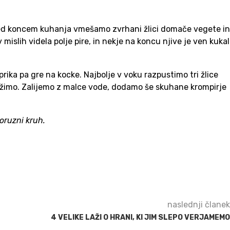
pred koncem kuhanja vmešamo zvrhani žlici domače vegete in
islih videla polje pire, in nekje na koncu njive je ven kukal
ika pa gre na kocke. Najbolje v voku razpustimo tri žlice
žimo. Zalijemo z malce vode, dodamo še skuhane krompirje
oruzni kruh.
naslednji članek
4 VELIKE LAŽI O HRANI, KI JIM SLEPO VERJAMEMO