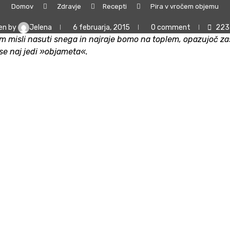
Domov
Zdravje
Recepti
Pira v vročem objemu
en by
Jelena
6 februarja, 2015
0 comment
223
m misli nasuti snega in najraje bomo na toplem, opazujoč zas
se naj jedi »objameta«.