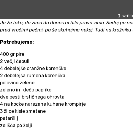
writt
Je že tako, da zima do danes ni bila prava zima. Sedaj pa na
pred vročimi pečmi, pa še skuhajmo nekaj. Tudi na krožniku 
Potrebujemo:
400 gr pire
2 večji čebuli
4 debelejše oranžne korenčke
2 debelejša rumena korenčka
polovico zelene
zeleno in rdečo papriko
dve pesti brstičnega ohrovta
4 na kocke narezane kuhane krompirje
3 žlice kisle smetane
peteršilj
zelišča po želji