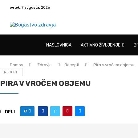
petek, 7 avgusta, 2026
NASLOVNICA
AKTIVNO ŽIVLJENJE
B
Domov
Zdravje
Recepti
Pira v vročem objemu
RECEPTI
PIRA V VROČEM OBJEMU
0
DELI