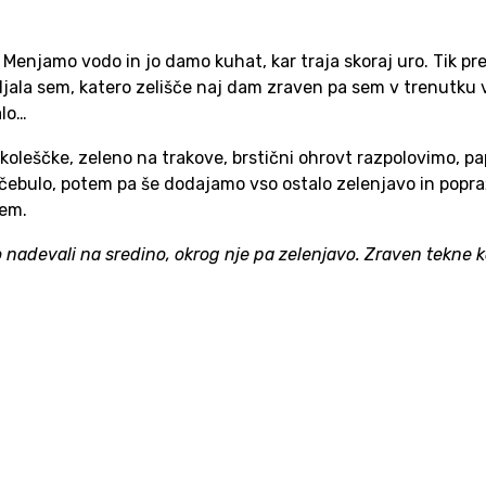
 Menjamo vodo in jo damo kuhat, kar traja skoraj uro. Tik 
jala sem, katero zelišče naj dam zraven pa sem v trenutku v m
alo…
leščke, zeleno na trakove, brstični ohrovt razpolovimo, papr
ebulo, potem pa še dodajamo vso ostalo zelenjavo in popra
jem.
o nadevali na sredino, okrog nje pa zelenjavo. Zraven tekne k